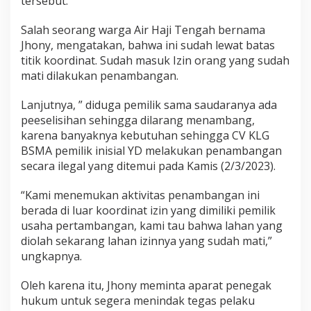
tersebut.
e
n
Salah seorang warga Air Haji Tengah bernama
a
Jhony, mengatakan, bahwa ini sudah lewat batas
m
b
titik koordinat. Sudah masuk Izin orang yang sudah
a
mati dilakukan penambangan.
n
g
Lanjutnya, ” diduga pemilik sama saudaranya ada
d
peeselisihan sehingga dilarang menambang,
i
l
karena banyaknya kebutuhan sehingga CV KLG
u
BSMA pemilik inisial YD melakukan penambangan
a
secara ilegal yang ditemui pada Kamis (2/3/2023).
r
T
“Kami menemukan aktivitas penambangan ini
i
t
berada di luar koordinat izin yang dimiliki pemilik
i
usaha pertambangan, kami tau bahwa lahan yang
k
diolah sekarang lahan izinnya yang sudah mati,”
K
ungkapnya.
o
o
r
Oleh karena itu, Jhony meminta aparat penegak
d
hukum untuk segera menindak tegas pelaku
i