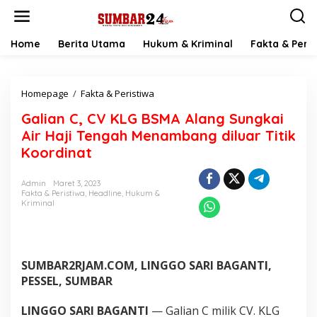
L
e
w
a
Home
Berita Utama
Hukum & Kriminal
Fakta & Peris
t
i
k
Homepage
/
Fakta & Peristiwa
G
e
a
k
Galian C, CV KLG BSMA Alang Sungkai
l
o
i
n
Air Haji Tengah Menambang diluar Titik
a
t
Koordinat
n
e
C
n
,
Admin
Maret 3, 2023
Fakta & Peristiwa
,
Headline
,
Hukum &
C
Kriminal
V
K
L
G
B
SUMBAR2RJAM.COM, LINGGO SARI BAGANTI,
S
PESSEL, SUMBAR
M
A
LINGGO SARI BAGANTI
— Galian C milik CV. KLG
A