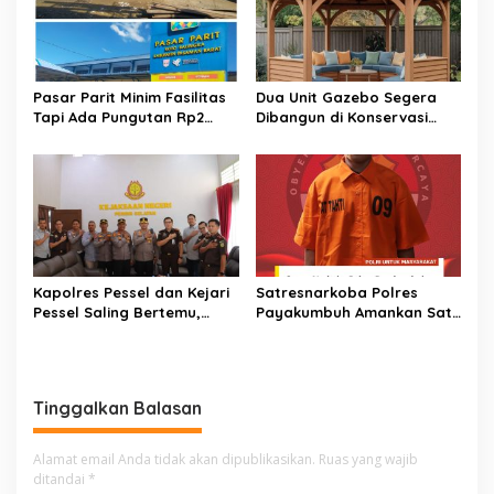
​Pasar Parit Minim Fasilitas
Dua Unit Gazebo Segera
Tapi Ada Pungutan Rp2
Dibangun di Konservasi
Juta, Warga Desak Pemkab
Penyu Amping Parak
Pasaman Barat Turun
Tangan
Kapolres Pessel dan Kejari
Satresnarkoba Polres
Pessel Saling Bertemu,
Payakumbuh Amankan Satu
Komit Dukung Penegakan
Paket Sabu Serta Satu
Hukum
Orang Pelaku Tersangka
Tinggalkan Balasan
Alamat email Anda tidak akan dipublikasikan.
Ruas yang wajib
ditandai
*