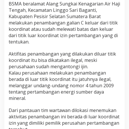
l
BSMA beralamat Alang Sungkai Kenagarian Air Haji
a
Tengah, Kecamatan Linggo Sari Baganti,
n
Kabupaten Pesisir Selatan Sumatera Barat
g
melakukan penambangan galian C keluar dari titik
S
u
koordinat atau sudah melewati batas dan keluar
n
dari titik luar koordinat izin pertambangan yang di
g
tentukan.
k
a
Aktifitas penambangan yang dilakukan diluar titik
i
A
koordinat itu bisa dikatakan ilegal, meski
i
perusahaan sudah mengantongi ijin.
r
Kalau perusahaan melakukan penambangan
H
berada di luar titik koordinat itu jatuhnya ilegal,
a
melanggar undang-undang nomor 4 tahun 2009
j
i
tentang pertambangan energi sumber daya
T
mineral.
e
n
Dari pantauan tim wartawan dilokasi menemukan
g
aktivitas penambangan ini berada di luar koordinat
a
h
izin yang dimiliki pemilik perusahan pertambangan
M