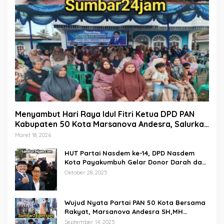
Menyambut Hari Raya Idul Fitri Ketua DPD PAN
Kabupaten 50 Kota Marsanova Andesra, Salurkan
Empat Ton Bantuan Beras Untuk Masyarakat
Maret 18, 2026
Miskin
HUT Partai Nasdem ke-14, DPD Nasdem
Kota Payakumbuh Gelar Donor Darah dan
Pemeriksaan Kesehatan Gratis
Oktober 28, 2025
Wujud Nyata Partai PAN 50 Kota Bersama
Rakyat, Marsanova Andesra SH,MH
Salurkan 600 Karung Beras Untuk
September 14, 2025