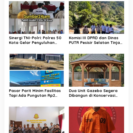
Sinergi TNI-Polri: Polres 50
Komisi III DPRD dan Dinas
Kota Gelar Penyuluhan
PUTR Pesisir Selatan Tinjau
Kamtibmas di Lokasi TMMD
Langsung Perbaikan Jalan
ke-129 Buluh Kasok
Muaro Air – Pancung Tebal
​Pasar Parit Minim Fasilitas
Dua Unit Gazebo Segera
Tapi Ada Pungutan Rp2
Dibangun di Konservasi
Juta, Warga Desak Pemkab
Penyu Amping Parak
Pasaman Barat Turun
Tangan