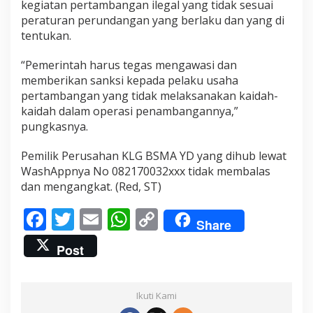
kegiatan pertambangan ilegal yang tidak sesuai
n
peraturan perundangan yang berlaku dan yang di
a
t
tentukan.
“Pemerintah harus tegas mengawasi dan
memberikan sanksi kepada pelaku usaha
pertambangan yang tidak melaksanakan kaidah-
kaidah dalam operasi penambangannya,”
pungkasnya.
Pemilik Perusahan KLG BSMA YD yang dihub lewat
WashAppnya No 082170032xxx tidak membalas
dan mengangkat. (Red, ST)
F
T
E
W
C
Share
ac
w
m
h
o
Post
e
itt
ai
at
p
b
er
l
s
y
Ikuti Kami
o
A
Li