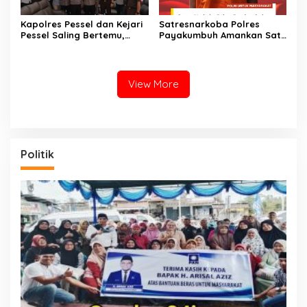
Kapolres Pessel dan Kejari
Satresnarkoba Polres
Pessel Saling Bertemu,
Payakumbuh Amankan Satu
Komit Dukung Penegakan
Paket Sabu Serta Satu
Hukum
Orang Pelaku Tersangka
View More
Politik