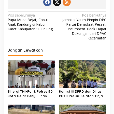
o
p
n
k
p
k
N
Pos sebelumnya
Pos berikutnya
Papa Muda Bejat, Cabuli
Jamalus Yatim Pimpin DPC
a
Anak Kandung di Kebun
Partai Demokrat Pessel,
v
Karet Kabupaten Sujunjung
Incumbent Tidak Dapat
Dukungan dari DPAC
i
Kecamatan
g
Jangan Lewatkan
a
s
i
p
o
s
Sinergi TNI-Polri: Polres 50
Komisi III DPRD dan Dinas
Kota Gelar Penyuluhan
PUTR Pesisir Selatan Tinjau
Kamtibmas di Lokasi TMMD
Langsung Perbaikan Jalan
ke-129 Buluh Kasok
Muaro Air – Pancung Tebal