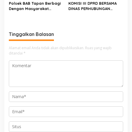
Polsek BAB Tapan Berbagi
KOMISI III DPRD BERSAMA
Dengan Masyarakat
DINAS PERHUBUNGAN
Kurang Mampu Melalui
TINJAU PEMBANGUNAN
Jum’at Berkah
LAMPU HIGH MAST DI BATAS
PESSEL – PADANG
Tinggalkan Balasan
Alamat email Anda tidak akan dipublikasikan.
Ruas yang wajib
ditandai
*