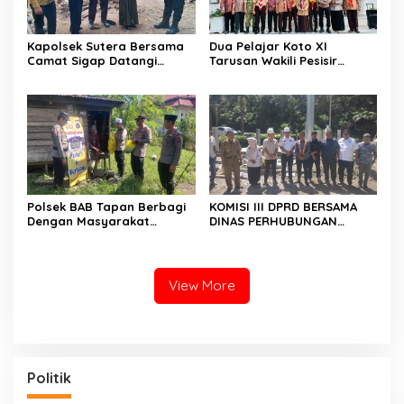
Kapolsek Sutera Bersama
Dua Pelajar Koto XI
Camat Sigap Datangi
Tarusan Wakili Pesisir
Rumah Warga Yang
Selatan ke Jambore
Terkena Angin Puting
Nasional 2026 di Cibubur,
Beliung
Jalani Karantina Sebelum
Berangkat
Polsek BAB Tapan Berbagi
KOMISI III DPRD BERSAMA
Dengan Masyarakat
DINAS PERHUBUNGAN
Kurang Mampu Melalui
TINJAU PEMBANGUNAN
Jum’at Berkah
LAMPU HIGH MAST DI BATAS
PESSEL – PADANG
View More
Politik