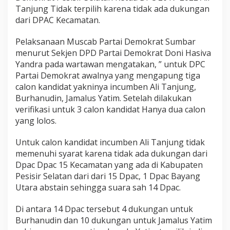
D
Tanjung Tidak terpilih karena tidak ada dukungan
P
dari DPAC Kecamatan.
C
P
Pelaksanaan Muscab Partai Demokrat Sumbar
a
r
menurut Sekjen DPD Partai Demokrat Doni Hasiva
t
Yandra pada wartawan mengatakan, ” untuk DPC
a
Partai Demokrat awalnya yang mengapung tiga
i
calon kandidat yakninya incumben Ali Tanjung,
D
e
Burhanudin, Jamalus Yatim. Setelah dilakukan
m
verifikasi untuk 3 calon kandidat Hanya dua calon
o
yang lolos.
k
r
Untuk calon kandidat incumben Ali Tanjung tidak
a
t
memenuhi syarat karena tidak ada dukungan dari
P
Dpac Dpac 15 Kecamatan yang ada di Kabupaten
e
Pesisir Selatan dari dari 15 Dpac, 1 Dpac Bayang
s
Utara abstain sehingga suara sah 14 Dpac.
s
e
l
Di antara 14 Dpac tersebut 4 dukungan untuk
,
Burhanudin dan 10 dukungan untuk Jamalus Yatim
I