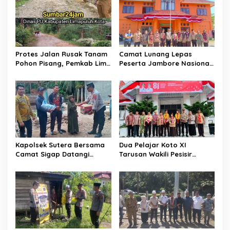
i
p
o
s
Protes Jalan Rusak Tanam
Camat Lunang Lepas
Pohon Pisang, Pemkab Lima
Peserta Jambore Nasional
Puluh Kota Pastikan
(Jamnas) XII Tahun 2026
Perbaikan Segera
Direalisasikan
Kapolsek Sutera Bersama
Dua Pelajar Koto XI
Camat Sigap Datangi
Tarusan Wakili Pesisir
Rumah Warga Yang
Selatan ke Jambore
Terkena Angin Puting
Nasional 2026 di Cibubur,
Beliung
Jalani Karantina Sebelum
Berangkat