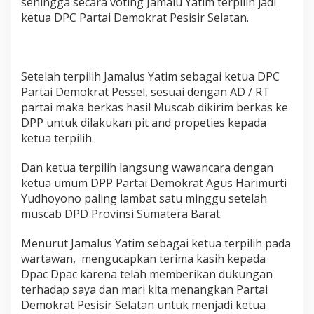
sehingga secara voting Jamalu Yatim terpilih jadi
n
ketua DPC Partai Demokrat Pesisir Selatan.
c
u
m
b
e
Setelah terpilih Jamalus Yatim sebagai ketua DPC
n
Partai Demokrat Pessel, sesuai dengan AD / RT
t
partai maka berkas hasil Muscab dikirim berkas ke
T
i
DPP untuk dilakukan pit and propeties kepada
d
ketua terpilih.
a
k
Dan ketua terpilih langsung wawancara dengan
D
ketua umum DPP Partai Demokrat Agus Harimurti
a
p
Yudhoyono paling lambat satu minggu setelah
a
muscab DPD Provinsi Sumatera Barat.
t
D
Menurut Jamalus Yatim sebagai ketua terpilih pada
u
wartawan, mengucapkan terima kasih kepada
k
u
Dpac Dpac karena telah memberikan dukungan
n
terhadap saya dan mari kita menangkan Partai
g
Demokrat Pesisir Selatan untuk menjadi ketua
a