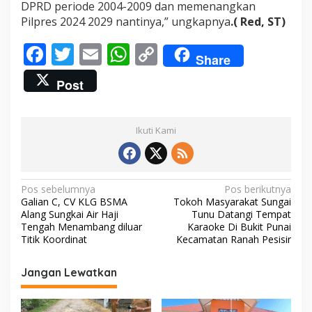
DPRD periode 2004-2009 dan memenangkan
n
Pilpres 2024 2029 nantinya,” ungkapnya
.( Red, ST)
d
a
F
T
E
W
C
r
Share
i
ac
w
m
h
o
D
Post
P
e
itt
ai
at
p
A
C
b
er
l
s
y
K
Ikuti Kami
e
o
A
Li
c
o
p
n
a
m
k
p
k
a
N
Pos sebelumnya
Pos berikutnya
t
Galian C, CV KLG BSMA
Tokoh Masyarakat Sungai
a
a
Alang Sungkai Air Haji
Tunu Datangi Tempat
n
v
Tengah Menambang diluar
Karaoke Di Bukit Punai
Titik Koordinat
Kecamatan Ranah Pesisir
i
g
Jangan Lewatkan
a
s