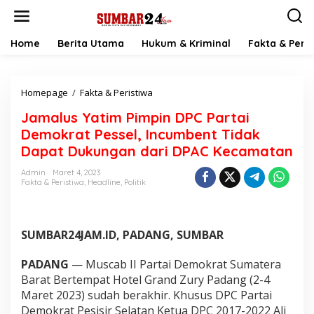
L
e
w
a
Home
Berita Utama
Hukum & Kriminal
Fakta & Peris
t
i
k
Homepage
/
Fakta & Peristiwa
J
e
a
k
Jamalus Yatim Pimpin DPC Partai
m
o
a
n
Demokrat Pessel, Incumbent Tidak
l
t
Dapat Dukungan dari DPAC Kecamatan
u
e
s
n
Admin
Maret 4, 2023
Y
Fakta & Peristiwa
,
Headline
,
Politik
a
t
i
m
SUMBAR24JAM.ID, PADANG, SUMBAR
P
i
PADANG
— Muscab II Partai Demokrat Sumatera
m
Barat Bertempat Hotel Grand Zury Padang (2-4
p
Maret 2023) sudah berakhir. Khusus DPC Partai
i
n
Demokrat Pesisir Selatan Ketua DPC 2017-2022 Ali