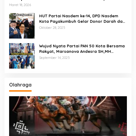
Empat Ton Bantuan Beras Untuk Masyarakat
Maret 18, 2026
Miskin
HUT Partai Nasdem ke-14, DPD Nasdem
Kota Payakumbuh Gelar Donor Darah dan
Pemeriksaan Kesehatan Gratis
Oktober 28, 2025
Wujud Nyata Partai PAN 50 Kota Bersama
Rakyat, Marsanova Andesra SH,MH
Salurkan 600 Karung Beras Untuk
September 14, 2025
Masyarakat Tak Mampu
Olahraga