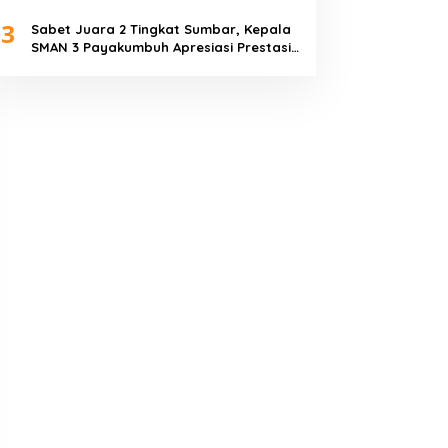
Piala Dunia 2026
3
Sabet Juara 2 Tingkat Sumbar, Kepala
SMAN 3 Payakumbuh Apresiasi Prestasi
Tim Sepak Bola SMANTIG