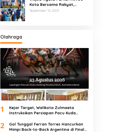
Kota Bersama Rakyat,
Marsanova Andesra SH,MH
September 14, 2025
Salurkan 600 Karung Beras
Untuk Masyarakat Tak
Mampu
Olahraga
1
Kejar Target, Walikota Zulmaeta
Instruksikan Persiapan Pacu Kuda
Payakumbuh 2026 Dikebut
2
Gol Tunggal Ferran Torres Hancurkan
Mimpi Back-to-Back Argentina di Final