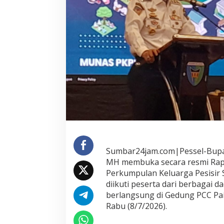
a
s
I
P
K
P
S
I
2
0
2
6
,
M
o
m
Sumbar24jam.com|Pessel-Bupati
e
n
MH membuka secara resmi Rapat
t
Perkumpulan Keluarga Pesisir 
u
diikuti peserta dari berbagai d
m
berlangsung di Gedung PCC Pai
P
Rabu (8/7/2026).
e
r
k