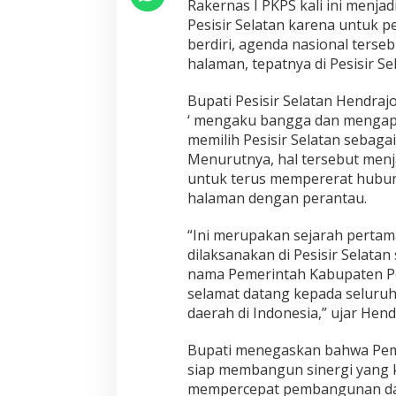
Rakernas I PKPS kali ini menj
u
Pesisir Selatan karena untuk p
a
berdiri, agenda nasional ters
t
halaman, tepatnya di Pesisir Se
S
i
n
Bupati Pesisir Selatan Hendr
e
‘ mengaku bangga dan mengapr
r
memilih Pesisir Selatan sebaga
g
Menurutnya, hal tersebut menj
i
R
untuk terus mempererat hubu
a
halaman dengan perantau.
n
a
“Ini merupakan sejarah pertam
h
dilaksanakan di Pesisir Selatan s
d
a
nama Pemerintah Kabupaten Pe
n
selamat datang kepada seluruh
R
daerah di Indonesia,” ujar Hend
a
n
Bupati menegaskan bahwa Peme
t
a
siap membangun sinergi yang k
u
mempercepat pembangunan dae