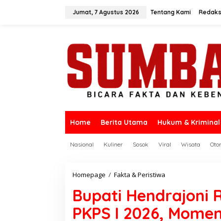
L
e
Jumat, 7 Agustus 2026
Tentang Kami
Redaks
w
a
t
i
k
e
k
o
n
t
e
n
Home
Berita Utama
Hukum & Kriminal
Nasional
Kuliner
Sosok
Viral
Wisata
Oto
Homepage
/
Fakta & Peristiwa
B
u
Bupati Hendrajoni 
p
a
PKPS I 2026, Momen
t
i