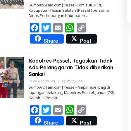
L
Sumbar24jam.com|Pessel-Komisi III DPRD
E
Kabupaten Pesisir Selatan (Pessel ) bersama
H
Dinas Perhubungan Kabupaten
R
E
F
T
E
W
D
C
A
K
ac
w
m
h
o
T
Share
Post
U
e
itt
ai
at
p
R
b
er
l
s
y
Kapolres Pessel, Tegaskan Tidak
o
A
Li
Ada Pelanggaran Tidak diberikan
o
p
n
Sanksi
k
p
k
Fakta & Peristiwa
|
Agustus 7, 2026
O
L
Sumbar24jam.com|Pessel-Pimpin apel pagi di
E
lapangan belakang Mapolres Pessel, Jumat (7/8),
H
Kapolres Pesisir
R
E
F
T
E
W
D
C
A
K
ac
w
m
h
o
T
Share
Post
U
e
itt
ai
at
p
R