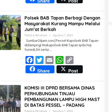
Share
Post
T
e
itt
ai
at
p
U
R
b
er
l
s
y
Polsek BAB Tapan Berbagi Dengan
o
A
Li
Masyarakat Kurang Mampu Melalui
o
p
n
Jum’at Berkah
k
p
k
Fakta & Peristiwa
|
Agustus 7, 2026
O
L
Sumbar24jam.com|Pessel-Kapolsek BAB Tapan
E
didampingi Wakapolsek BAB Tapan Ipda Fiqi
H
Yunedi,SH serta
R
E
F
T
E
W
D
C
A
K
ac
w
m
h
o
T
Share
Post
U
e
itt
ai
at
p
R
b
er
l
s
y
KOMISI III DPRD BERSAMA DINAS
o
A
Li
PERHUBUNGAN TINJAU
o
p
n
PEMBANGUNAN LAMPU HIGH MAST
DI BATAS PESSEL – PADANG
k
p
k
Fakta & Peristiwa
|
Agustus 7, 2026
O