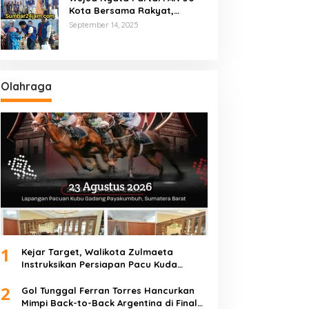
Kota Bersama Rakyat,
Marsanova Andesra SH,MH
September 14, 2025
Salurkan 600 Karung Beras
Untuk Masyarakat Tak
Mampu
Olahraga
1
Kejar Target, Walikota Zulmaeta
Instruksikan Persiapan Pacu Kuda
Payakumbuh 2026 Dikebut
2
Gol Tunggal Ferran Torres Hancurkan
Mimpi Back-to-Back Argentina di Final