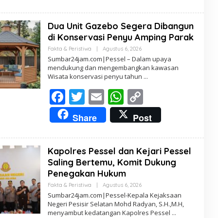
e
itt
ai
at
p
b
er
l
s
y
Dua Unit Gazebo Segera Dibangun
o
A
Li
di Konservasi Penyu Amping Parak
o
p
n
Fakta & Peristiwa
|
Agustus 6, 2026
O
L
k
p
k
Sumbar24jam.com|Pessel – Dalam upaya
E
mendukung dan mengembangkan kawasan
H
Wisata konservasi penyu tahun
R
E
F
T
E
W
D
C
A
K
ac
w
m
h
o
T
Share
Post
U
e
itt
ai
at
p
R
b
er
l
s
y
Kapolres Pessel dan Kejari Pessel
o
A
Li
Saling Bertemu, Komit Dukung
o
p
n
Penegakan Hukum
k
p
k
Fakta & Peristiwa
|
Agustus 6, 2026
O
L
Sumbar24jam.com|Pessel-Kepala Kejaksaan
E
Negeri Pesisir Selatan Mohd Radyan, S.H.,M.H,
H
menyambut kedatangan Kapolres Pessel
R