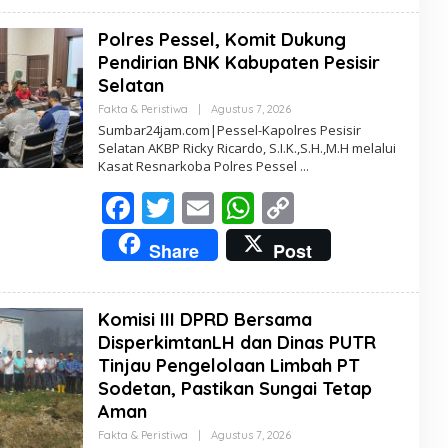
b
er
l
s
y
Polres Pessel, Komit Dukung
o
A
Li
Pendirian BNK Kabupaten Pesisir
o
p
n
Selatan
k
p
k
Fakta & Peristiwa
|
Agustus 7, 2026
O
L
Sumbar24jam.com|Pessel-Kapolres Pesisir
E
Selatan AKBP Ricky Ricardo, S.I.K.,S.H.,M.H melalui
H
Kasat Resnarkoba Polres Pessel
R
E
F
T
E
W
D
C
A
K
ac
w
m
h
o
T
Share
Post
U
e
itt
ai
at
p
R
b
er
l
s
y
Komisi III DPRD Bersama
o
A
Li
DisperkimtanLH dan Dinas PUTR
o
p
n
Tinjau Pengelolaan Limbah PT
Sodetan, Pastikan Sungai Tetap
k
p
k
Aman
Fakta & Peristiwa
|
Agustus 7, 2026
O