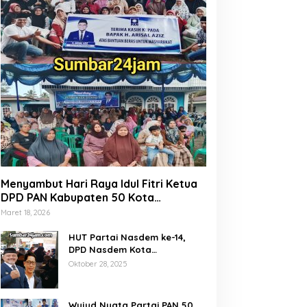
Menyambut Hari Raya Idul Fitri Ketua
DPD PAN Kabupaten 50 Kota
Marsanova Andesra, Salurkan Empat
Maret 18, 2026
Ton Bantuan Beras Untuk Masyarakat
Miskin
HUT Partai Nasdem ke-14,
DPD Nasdem Kota
Payakumbuh Gelar Donor
Oktober 28, 2025
Darah dan Pemeriksaan
Kesehatan Gratis
Wujud Nyata Partai PAN 50