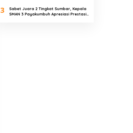
Piala Dunia 2026
3
Sabet Juara 2 Tingkat Sumbar, Kepala
SMAN 3 Payakumbuh Apresiasi Prestasi
Tim Sepak Bola SMANTIG