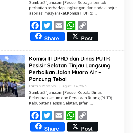
L
Sumbar24jam.com|Pessel-Sebagai bentuk
E
perhatian terhadap lingkungan dan tindak lanjut
H
aspirasi masyarakat,Komisi III DPRD
R
E
F
T
E
W
D
C
A
K
ac
w
m
h
o
T
Share
Post
U
e
itt
ai
at
p
R
b
er
l
s
y
Komisi III DPRD dan Dinas PUTR
o
A
Li
Pesisir Selatan Tinjau Langsung
o
p
n
Perbaikan Jalan Muaro Air –
Pancung Tebal
k
p
k
Fakta & Peristiwa
|
Agustus 6, 2026
O
L
Sumbar24jam.com|Pessel-Kepala Dinas
E
Pekerjaan Umum dan Penataan Ruang (PUTR)
H
Kabupaten Pesisir Selatan, Jaferi,
R
E
F
T
E
W
D
C
A
K
ac
w
m
h
o
T
Share
Post
U
R