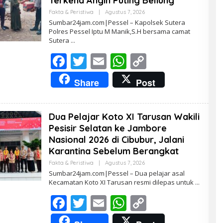
Terkena Angin Puting Beliung
Fakta & Peristiwa
|
Agustus 7, 2026
O
L
Sumbar24jam.com|Pessel – Kapolsek Sutera
E
Polres Pessel Iptu M Manik,S.H bersama camat
H
Sutera
R
E
F
T
E
W
D
C
A
K
ac
w
m
h
o
T
Share
Post
U
e
itt
ai
at
p
R
b
er
l
s
y
Dua Pelajar Koto XI Tarusan Wakili
o
A
Li
Pesisir Selatan ke Jambore
o
p
n
Nasional 2026 di Cibubur, Jalani
Karantina Sebelum Berangkat
k
p
k
Fakta & Peristiwa
|
Agustus 7, 2026
O
L
Sumbar24jam.com|Pessel – Dua pelajar asal
E
Kecamatan Koto XI Tarusan resmi dilepas untuk
H
R
F
T
E
W
C
E
D
ac
w
m
h
A
o
K