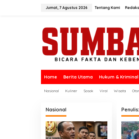
L
e
Jumat, 7 Agustus 2026
Tentang Kami
Redaks
w
a
t
i
k
e
k
o
n
t
e
n
Home
Berita Utama
Hukum & Kriminal
Nasional
Kuliner
Sosok
Viral
Wisata
Oto
Nasional
Penulis