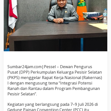
p
a
t
e
n
P
e
s
i
s
i
r
S
e
l
Sumbar24jam.com|Pessel – Dewan Pengurus
a
Pusat (DPP) Perkumpulan Keluarga Pesisir Selatan
t
(PKPS) menggelar Rapat Kerja Nasional (Rakernas)
a
n
I dengan mengusung tema “Integrasi Potensi
D
Ranah dan Rantau dalam Program Pembangunan
a
Pesisir Selatan”.
n
i
Kegiatan yang berlangsung pada 7–9 Juli 2026 di
S
o
Gedung Painan Convention Center (PCC) itu