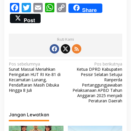
F
T
E
W
C
s
Share
i
ac
w
m
h
o
s
Post
i
e
itt
ai
at
p
r
S
b
er
l
s
y
e
Ikuti Kami
o
A
Li
l
a
o
p
n
t
a
k
p
k
n
N
Pos sebelumnya
Pos berikutnya
Sunat Massal Meriahkan
Ketua DPRD Kabupaten
a
Peringatan HUT RI Ke-81 di
Pesisir Selatan Setujui
v
Kecamatan Lunang,
Ranperda
Pendaftaran Masih Dibuka
Pertanggungjawaban
i
Hingga 8 Juli
Pelaksanaan APBD Tahun
Anggaran 2025 menjadi
g
Peraturan Daerah
a
s
Jangan Lewatkan
i
p