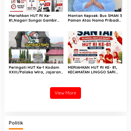
Meriahkan HUT RI Ke-
Mantan Kepsek: Bus SMAN 3
81,Nagari Sungai Gambir
Painan Atas Nama Pribadi
Sako Gelar Fun Walk
Hanya untuk Penuhi Syarat
Kredit, Ketua Komite
Benarkan Ada Perjanjian
Dengan Dealer
Peringati HUT Ke-1 Kodam
MERIAHKAN HUT RI KE- 81,
XXIII/Palaka Wira, Jajaran
KECAMATAN LINGGO SARI
Korem 132/Tadulako Ikuti
BAGANTI GELAR JALAN
Ziarah Rombongan di TMP
SANTAI BERHADIAH DOOR
Tatura PALU
PRIZE
View More
Politik