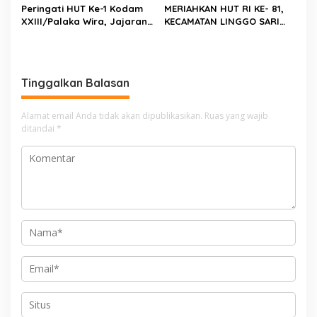
Peringati HUT Ke-1 Kodam
MERIAHKAN HUT RI KE- 81,
XXIII/Palaka Wira, Jajaran
KECAMATAN LINGGO SARI
Korem 132/Tadulako Ikuti
BAGANTI GELAR JALAN
Ziarah Rombongan di TMP
SANTAI BERHADIAH DOOR
Tatura PALU
PRIZE
Tinggalkan Balasan
Alamat email Anda tidak akan dipublikasikan.
Ruas yang wajib
ditandai
*