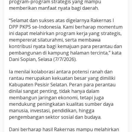
program-program strategis yang mampu
S
memberikan manfaat nyata bagi daerah.
,
H
a
“Selamat dan sukses atas digelarnya Rakernas I
r
DPP PKPS se-Indonesia. Kami berharap momentum
a
ini dapat melahirkan program kerja yang strategis,
p
mempererat silaturahmi, serta membawa
k
kontribusi nyata bagi kemajuan para perantau dan
a
n
pembangunan di kampung halaman tercinta,” kata
S
Dani Sopian, Selasa (7/7/2026).
i
n
Ia menilai kolaborasi antara potensi ranah dan
e
rantau merupakan kekuatan besar yang dimiliki
r
g
Kabupaten Pesisir Selatan. Peran para perantau
i
dinilai sangat penting, tidak hanya dalam
R
membangun jaringan ekonomi, tetapi juga
a
mendukung peningkatan kualitas sumber daya
n
a
manusia, investasi, pendidikan, hingga
h
pengembangan sektor sosial dan budaya.
-
R
Dani berharap hasil Rakernas mampu melahirkan
a