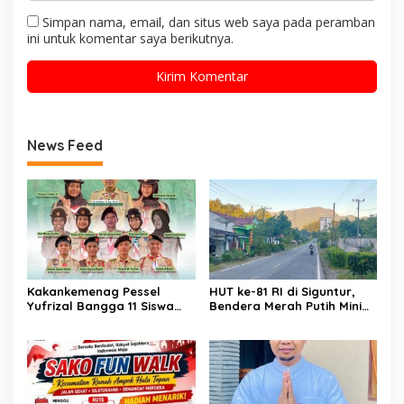
Simpan nama, email, dan situs web saya pada peramban
ini untuk komentar saya berikutnya.
News Feed
Kakankemenag Pessel
HUT ke-81 RI di Siguntur,
Yufrizal Bangga 11 Siswa
Bendera Merah Putih Minim
Madrasah Pessel Ikut
Berkibar, Robi Binur:
Jambore Nasional XII 2026.
“Merdeka Belum Dirasakan
Bisa Harumkan Nama
Masyarakat”
Madrasah dan Daerah