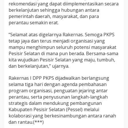
rekomendasi yang dapat diimplementasikan secara
n
t
berkelanjutan sehingga hubungan antara
a
pemerintah daerah, masyarakat, dan para
u
perantau semakin erat.
P
e
“Selamat atas digelarnya Rakernas. Semoga PKPS
r
c
tetap jaya dan terus menjadi organisasi yang
e
mampu menghimpun seluruh potensi masyarakat
p
Pesisir Selatan di mana pun berada. Bersama-sama
a
kita wujudkan Pesisir Selatan yang maju, tumbuh,
t
dan berkelanjutan,” ujarnya.
P
e
m
Rakernas I DPP PKPS dijadwalkan berlangsung
b
selama tiga hari dengan agenda pembahasan
a
program organisasi, penguatan jejaring antar
n
perantau, serta penyusunan langkah-langkah
g
u
strategis dalam mendukung pembangunan
n
Kabupaten Pesisir Selatan (Pessel) melalui
a
kolaborasi yang berkesinambungan antara ranah
n
dan rantau.(***)
P
e