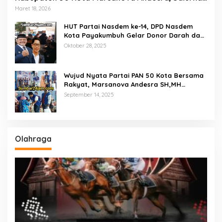
Empat Ton Bantuan Beras Untuk Masyarakat
Maret 18, 2026
Miskin
HUT Partai Nasdem ke-14, DPD Nasdem
Kota Payakumbuh Gelar Donor Darah dan
Pemeriksaan Kesehatan Gratis
Oktober 28, 2025
Wujud Nyata Partai PAN 50 Kota Bersama
Rakyat, Marsanova Andesra SH,MH
Salurkan 600 Karung Beras Untuk
September 14, 2025
Masyarakat Tak Mampu
Olahraga