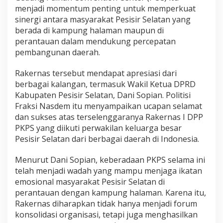
p
menjadi momentum penting untuk memperkuat
i
sinergi antara masyarakat Pesisir Selatan yang
a
berada di kampung halaman maupun di
n
perantauan dalam mendukung percepatan
S
a
pembangunan daerah.
m
b
Rakernas tersebut mendapat apresiasi dari
u
berbagai kalangan, termasuk Wakil Ketua DPRD
t
Kabupaten Pesisir Selatan, Dani Sopian. Politisi
R
a
Fraksi Nasdem itu menyampaikan ucapan selamat
k
dan sukses atas terselenggaranya Rakernas I DPP
e
PKPS yang diikuti perwakilan keluarga besar
r
Pesisir Selatan dari berbagai daerah di Indonesia.
n
a
s
Menurut Dani Sopian, keberadaan PKPS selama ini
I
telah menjadi wadah yang mampu menjaga ikatan
D
emosional masyarakat Pesisir Selatan di
P
perantauan dengan kampung halaman. Karena itu,
P
P
Rakernas diharapkan tidak hanya menjadi forum
K
konsolidasi organisasi, tetapi juga menghasilkan
P