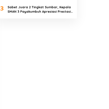
Piala Dunia 2026
3
Sabet Juara 2 Tingkat Sumbar, Kepala
SMAN 3 Payakumbuh Apresiasi Prestasi
Tim Sepak Bola SMANTIG