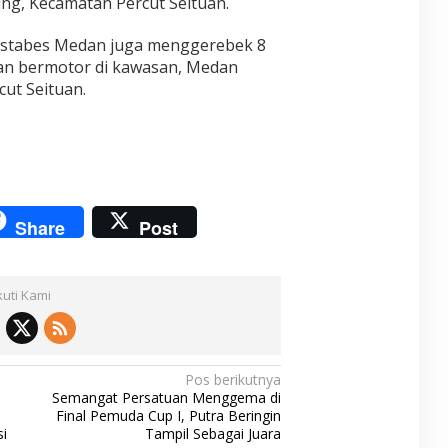
ng, Kecamatan Percut Seituan.
lrestabes Medan juga menggerebek 8
n bermotor di kawasan, Medan
ut Seituan.
Share
Post
kuti Kami
Pos berikutnya
Semangat Persatuan Menggema di
Final Pemuda Cup I, Putra Beringin
si
Tampil Sebagai Juara