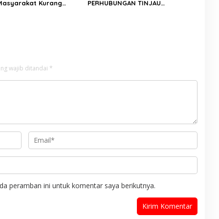
Masyarakat Kurang
PERHUBUNGAN TINJAU
lalui Jum’at Berkah
PEMBANGUNAN LAMPU HIGH MAST
DI BATAS PESSEL – PADANG
ng wajib ditandai
*
da peramban ini untuk komentar saya berikutnya.