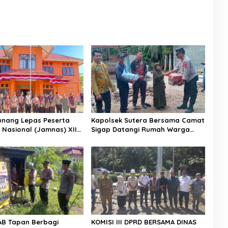
nang Lepas Peserta
Kapolsek Sutera Bersama Camat
Nasional (Jamnas) XII
Sigap Datangi Rumah Warga
26
Yang Terkena Angin Puting
Beliung
AB Tapan Berbagi
KOMISI III DPRD BERSAMA DINAS