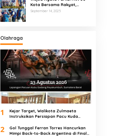
Kota Bersama Rakyat,
Marsanova Andesra SH,MH
September 14, 2025
Salurkan 600 Karung Beras
Untuk Masyarakat Tak
Mampu
Olahraga
1
Kejar Target, Walikota Zulmaeta
Instruksikan Persiapan Pacu Kuda
Payakumbuh 2026 Dikebut
2
Gol Tunggal Ferran Torres Hancurkan
Mimpi Back-to-Back Argentina di Final