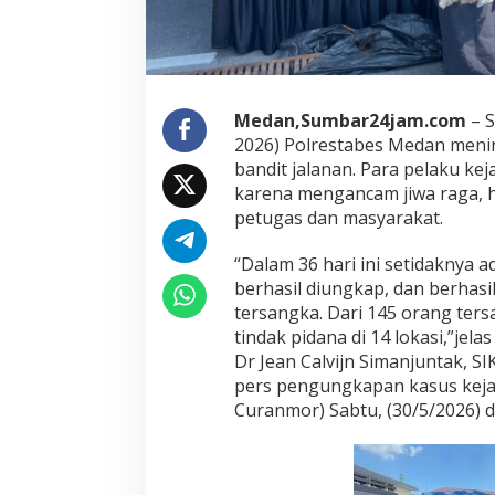
i
t
K
e
n
d
Medan,Sumbar24jam.com
– S
a
2026) Polrestabes Medan meni
r
bandit jalanan. Para pelaku kej
a
karena mengancam jiwa raga,
a
petugas dan masyarakat.
n
B
e
“Dalam 36 hari ini setidaknya 
r
berhasil diungkap, dan berha
m
tersangka. Dari 145 orang ter
o
tindak pidana di 14 lokasi,”je
t
o
Dr Jean Calvijn Simanjuntak, S
r
pers pengungkapan kasus kejah
D
Curanmor) Sabtu, (30/5/2026) 
a
r
i
8
G