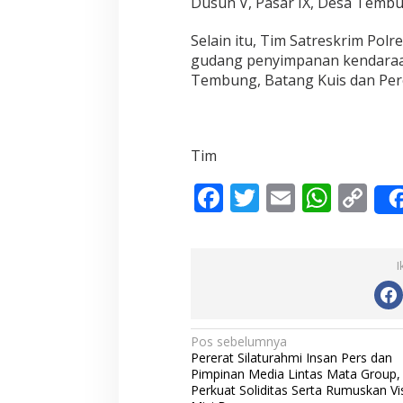
Dusun V, Pasar IX, Desa Tembu
Selain itu, Tim Satreskrim Po
gudang penyimpanan kendaraa
Tembung, Batang Kuis dan Perc
Tim
F
T
E
W
C
ac
w
m
h
o
e
itt
ai
at
p
I
b
er
l
s
y
o
A
Li
o
p
n
N
Pos sebelumnya
Pererat Silaturahmi Insan Pers dan
k
p
k
a
Pimpinan Media Lintas Mata Group,
v
Perkuat Soliditas Serta Rumuskan Vi