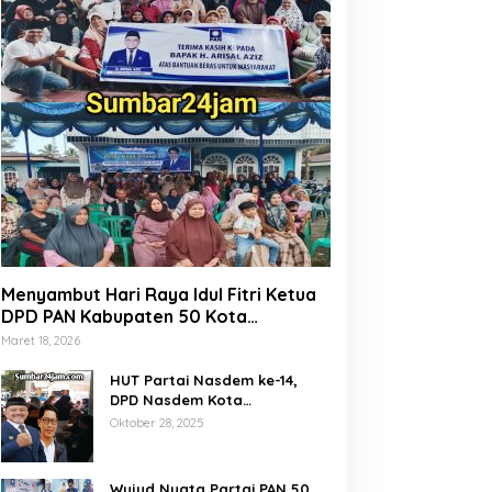
Menyambut Hari Raya Idul Fitri Ketua
DPD PAN Kabupaten 50 Kota
Marsanova Andesra, Salurkan Empat
Maret 18, 2026
Ton Bantuan Beras Untuk Masyarakat
Miskin
HUT Partai Nasdem ke-14,
DPD Nasdem Kota
Payakumbuh Gelar Donor
Oktober 28, 2025
Darah dan Pemeriksaan
Kesehatan Gratis
Wujud Nyata Partai PAN 50