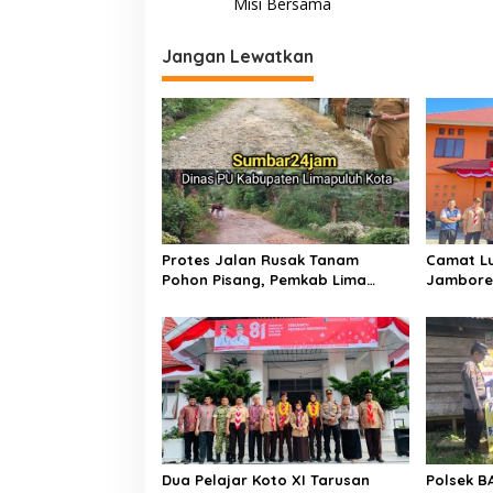
Misi Bersama
i
g
Jangan Lewatkan
a
s
i
p
o
s
Protes Jalan Rusak Tanam
Camat Lu
Pohon Pisang, Pemkab Lima
Jambore 
Puluh Kota Pastikan Perbaikan
Tahun 20
Segera Direalisasikan
Dua Pelajar Koto XI Tarusan
Polsek B