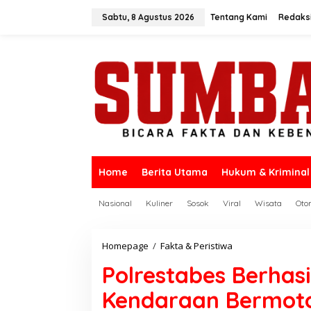
L
e
Sabtu, 8 Agustus 2026
Tentang Kami
Redaks
w
a
t
i
k
e
k
o
n
t
e
n
Home
Berita Utama
Hukum & Kriminal
Nasional
Kuliner
Sosok
Viral
Wisata
Oto
Homepage
/
Fakta & Peristiwa
P
o
Polrestabes Berhas
l
r
Kendaraan Bermoto
e
s