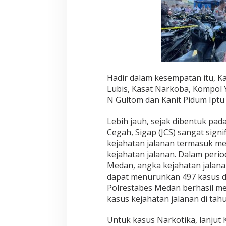
u
d
a
n
g
y
a
n
Hadir dalam kesempatan itu, Ka
g
Lubis, Kasat Narkoba, Kompol 
D
N Gultom dan Kanit Pidum Iptu 
i
t
e
Lebih jauh, sejak dibentuk pad
m
Cegah, Sigap (JCS) sangat sign
u
kejahatan jalanan termasuk 
k
kejahatan jalanan. Dalam perio
a
n
Medan, angka kejahatan jalanan
dapat menurunkan 497 kasus d
Polrestabes Medan berhasil me
kasus kejahatan jalanan di tah
Untuk kasus Narkotika, lanjut 