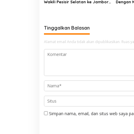
Wakili Pesisir Selatan ke Jambore
Dengan 
Nasional 2026 di Cibubur, Jalani
Mampu Me
Karantina Sebelum Berangkat
Tinggalkan Balasan
Alamat email Anda tidak akan dipublikasikan.
Ruas ya
Simpan nama, email, dan situs web saya pa