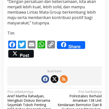
“Dengan persatuan dan kebersamaan, kita akan
menjadi lebih kuat, lebih solid, dan mampu
membawa Lintas Mata Group berkembang lebih
maju serta memberikan kontribusi positif bagi
masyarakat,” tutupnya.
Tim
F
T
E
W
C
Share
ac
w
m
h
o
Post
e
itt
ai
at
p
b
er
l
s
y
Ikuti Kami
o
A
Li
o
p
n
k
p
k
N
Pos sebelumnya
Pos berikutnya
Arief Martha Rahadyan,
Polrestabes Berhasil
a
Mengikuti Diskusi Bersama
Amankan 138 Unit
v
Sejumlah Tokoh Penting
Kendaraan Bermotor Dari 8