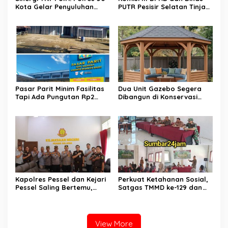
Kota Gelar Penyuluhan
PUTR Pesisir Selatan Tinjau
Kamtibmas di Lokasi TMMD
Langsung Perbaikan Jalan
ke-129 Buluh Kasok
Muaro Air – Pancung Tebal
​Pasar Parit Minim Fasilitas
Dua Unit Gazebo Segera
Tapi Ada Pungutan Rp2
Dibangun di Konservasi
Juta, Warga Desak Pemkab
Penyu Amping Parak
Pasaman Barat Turun
Tangan
Kapolres Pessel dan Kejari
Perkuat Ketahanan Sosial,
Pessel Saling Bertemu,
Satgas TMMD ke-129 dan
Komit Dukung Penegakan
Polres 50 Kota Gelar
Hukum
Penyuluhan Kamtibmas di
Sarilamak
View More