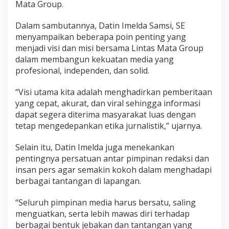
Mata Group.
l
i
d
Dalam sambutannya, Datin Imelda Samsi, SE
i
menyampaikan beberapa poin penting yang
t
menjadi visi dan misi bersama Lintas Mata Group
a
dalam membangun kekuatan media yang
s
profesional, independen, dan solid.
S
e
r
“Visi utama kita adalah menghadirkan pemberitaan
t
yang cepat, akurat, dan viral sehingga informasi
a
dapat segera diterima masyarakat luas dengan
R
tetap mengedepankan etika jurnalistik,” ujarnya.
u
m
u
Selain itu, Datin Imelda juga menekankan
s
pentingnya persatuan antar pimpinan redaksi dan
k
insan pers agar semakin kokoh dalam menghadapi
a
berbagai tantangan di lapangan.
n
V
i
“Seluruh pimpinan media harus bersatu, saling
s
menguatkan, serta lebih mawas diri terhadap
i
berbagai bentuk jebakan dan tantangan yang
M