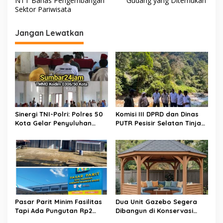
NTT Bahas Pengembangan
Gudang yang Ditemukan
i
Sektor Pariwisata
g
Jangan Lewatkan
a
s
i
p
o
s
Sinergi TNI-Polri: Polres 50
Komisi III DPRD dan Dinas
Kota Gelar Penyuluhan
PUTR Pesisir Selatan Tinjau
Kamtibmas di Lokasi TMMD
Langsung Perbaikan Jalan
ke-129 Buluh Kasok
Muaro Air – Pancung Tebal
​Pasar Parit Minim Fasilitas
Dua Unit Gazebo Segera
Tapi Ada Pungutan Rp2
Dibangun di Konservasi
Juta, Warga Desak Pemkab
Penyu Amping Parak