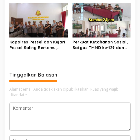
Pasaman Barat Turun
Tangan
Kapolres Pessel dan Kejari
Perkuat Ketahanan Sosial,
Pessel Saling Bertemu,
Satgas TMMD ke-129 dan
Komit Dukung Penegakan
Polres 50 Kota Gelar
Hukum
Penyuluhan Kamtibmas di
Sarilamak
Tinggalkan Balasan
Alamat email Anda tidak akan dipublikasikan.
Ruas yang wajib
ditandai
*