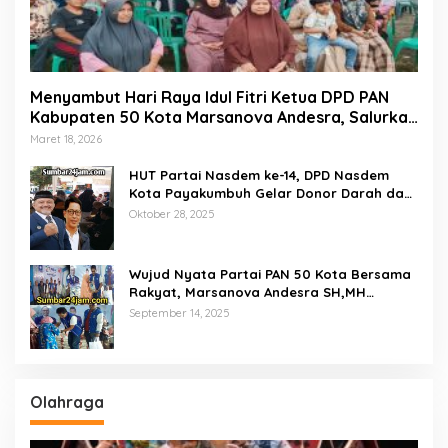
Menyambut Hari Raya Idul Fitri Ketua DPD PAN
Kabupaten 50 Kota Marsanova Andesra, Salurkan
Empat Ton Bantuan Beras Untuk Masyarakat
Maret 18, 2026
Miskin
HUT Partai Nasdem ke-14, DPD Nasdem
Kota Payakumbuh Gelar Donor Darah dan
Pemeriksaan Kesehatan Gratis
Oktober 28, 2025
Wujud Nyata Partai PAN 50 Kota Bersama
Rakyat, Marsanova Andesra SH,MH
Salurkan 600 Karung Beras Untuk
September 14, 2025
Masyarakat Tak Mampu
Olahraga