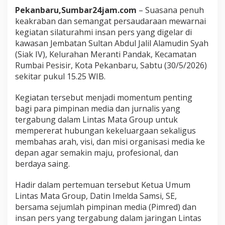
L
Pekanbaru,Sumbar24jam.com
– Suasana penuh
i
keakraban dan semangat persaudaraan mewarnai
n
kegiatan silaturahmi insan pers yang digelar di
t
a
kawasan Jembatan Sultan Abdul Jalil Alamudin Syah
s
(Siak IV), Kelurahan Meranti Pandak, Kecamatan
M
Rumbai Pesisir, Kota Pekanbaru, Sabtu (30/5/2026)
a
sekitar pukul 15.25 WIB.
t
a
G
Kegiatan tersebut menjadi momentum penting
r
bagi para pimpinan media dan jurnalis yang
o
tergabung dalam Lintas Mata Group untuk
u
mempererat hubungan kekeluargaan sekaligus
p
,
membahas arah, visi, dan misi organisasi media ke
P
depan agar semakin maju, profesional, dan
e
berdaya saing.
r
k
Hadir dalam pertemuan tersebut Ketua Umum
u
a
Lintas Mata Group, Datin Imelda Samsi, SE,
t
bersama sejumlah pimpinan media (Pimred) dan
S
insan pers yang tergabung dalam jaringan Lintas
o