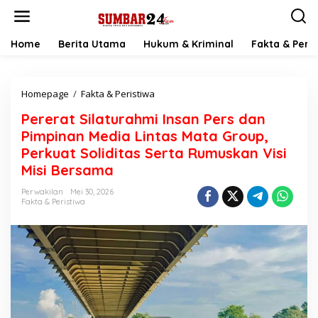
L
e
w
a
Home
Berita Utama
Hukum & Kriminal
Fakta & Peris
t
i
k
Homepage
/
Fakta & Peristiwa
P
e
e
k
Pererat Silaturahmi Insan Pers dan
r
o
e
n
Pimpinan Media Lintas Mata Group,
r
t
Perkuat Soliditas Serta Rumuskan Visi
a
e
Misi Bersama
t
n
S
Perwakilan
Mei 30, 2026
i
Fakta & Peristiwa
l
a
t
u
r
a
h
m
i