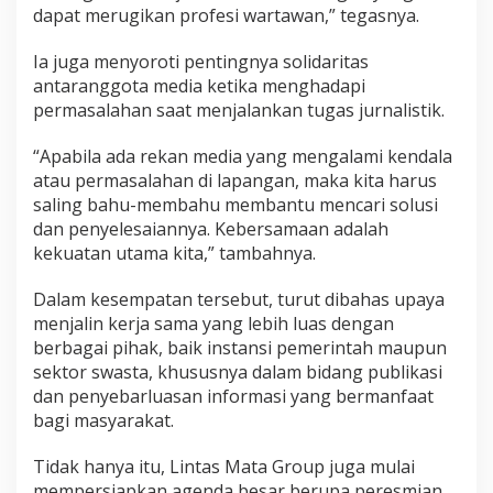
dapat merugikan profesi wartawan,” tegasnya.
i
s
i
Ia juga menyoroti pentingnya solidaritas
B
antaranggota media ketika menghadapi
e
permasalahan saat menjalankan tugas jurnalistik.
r
s
a
“Apabila ada rekan media yang mengalami kendala
m
atau permasalahan di lapangan, maka kita harus
a
saling bahu-membahu membantu mencari solusi
dan penyelesaiannya. Kebersamaan adalah
kekuatan utama kita,” tambahnya.
Dalam kesempatan tersebut, turut dibahas upaya
menjalin kerja sama yang lebih luas dengan
berbagai pihak, baik instansi pemerintah maupun
sektor swasta, khususnya dalam bidang publikasi
dan penyebarluasan informasi yang bermanfaat
bagi masyarakat.
Tidak hanya itu, Lintas Mata Group juga mulai
mempersiapkan agenda besar berupa peresmian