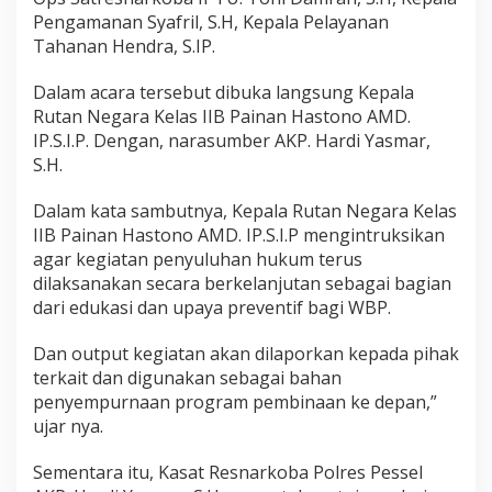
k
Pengamanan Syafril, S.H, Kepala Pelayanan
a
Tahanan Hendra, S.IP.
n
S
o
Dalam acara tersebut dibuka langsung Kepala
s
Rutan Negara Kelas IIB Painan Hastono AMD.
i
IP.S.I.P. Dengan, narasumber AKP. Hardi Yasmar,
a
S.H.
l
i
a
Dalam kata sambutnya, Kepala Rutan Negara Kelas
s
IIB Painan Hastono AMD. IP.S.I.P mengintruksikan
i
agar kegiatan penyuluhan hukum terus
H
dilaksanakan secara berkelanjutan sebagai bagian
u
dari edukasi dan upaya preventif bagi WBP.
k
u
m
Dan output kegiatan akan dilaporkan kepada pihak
T
terkait dan digunakan sebagai bahan
e
penyempurnaan program pembinaan ke depan,”
n
ujar nya.
t
a
n
Sementara itu, Kasat Resnarkoba Polres Pessel
g