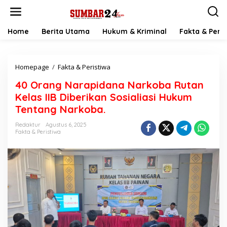
L
e
w
a
Home
Berita Utama
Hukum & Kriminal
Fakta & Peris
t
i
k
Homepage
/
Fakta & Peristiwa
4
e
0
k
40 Orang Narapidana Narkoba Rutan
O
o
r
n
Kelas IIB Diberikan Sosialiasi Hukum
a
t
Tentang Narkoba.
n
e
g
n
Redaktur
Agustus 6, 2025
N
Fakta & Peristiwa
a
r
a
p
i
d
a
n
a
N