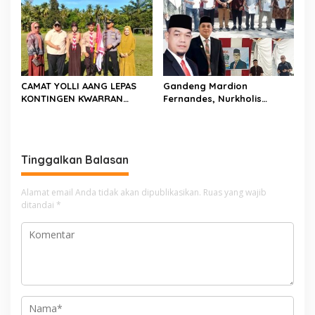
CAMAT YOLLI AANG LEPAS
Gandeng Mardion
KONTINGEN KWARRAN
Fernandes, Nurkholis
BINAWIDYA MENUJU
Datuak Bijo di Rajo
JAMBORE DAN PESTA SIAGA
Sosialisasikan Perda
CABANG PANCUNG SOAL
Lingkungan Hidup di
Wilayah Koto Nan Godang
Tinggalkan Balasan
Alamat email Anda tidak akan dipublikasikan.
Ruas yang wajib
ditandai
*