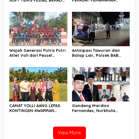
SOFT TENIS PESSEL BERALIH
PERKUAT PEMAHAMAN
KE BASLIANTI ILYAS, DISON
PERSONEL, TEKANKAN
FOKUS DI KONI
IMPLEMENTASI 10
COMMANDER WISH KAPOLDA
SUMBAR
Wajah Generasi Putra Putri
Antisipasi Tawuran dan
Atlet Voli dari Pessel
Balap Liar, Polsek BAB
Menuju Porprov di Tanah
Tapan Melaksanakan
Datar Sumbar
Patroli Malam
CAMAT YOLLI AANG LEPAS
Gandeng Mardion
KONTINGEN KWARRAN
Fernandes, Nurkholis
BINAWIDYA MENUJU
Datuak Bijo di Rajo
JAMBORE DAN PESTA SIAGA
Sosialisasikan Perda
CABANG PANCUNG SOAL
Lingkungan Hidup di
Wilayah Koto Nan Godang
View More