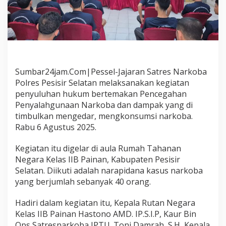
a
r
k
o
b
a
R
u
Sumbar24jam.Com|Pessel-Jajaran Satres Narkoba
t
Polres Pesisir Selatan melaksanakan kegiatan
a
penyuluhan hukum bertemakan Pencegahan
n
K
Penyalahgunaan Narkoba dan dampak yang di
e
timbulkan mengedar, mengkonsumsi narkoba.
l
Rabu 6 Agustus 2025.
a
s
Kegiatan itu digelar di aula Rumah Tahanan
I
I
Negara Kelas IIB Painan, Kabupaten Pesisir
B
Selatan. Diikuti adalah narapidana kasus narkoba
D
yang berjumlah sebanyak 40 orang.
i
b
Hadiri dalam kegiatan itu, Kepala Rutan Negara
e
r
Kelas IIB Painan Hastono AMD. IP.S.I.P, Kaur Bin
i
Ops Satresnarkoba IPTU. Toni Damrah, S.H, Kepala