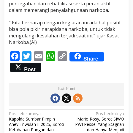
pencegahan dan rehabilitasi serta peran aktif
dalam memerangi penyalahgunaan narkoba.
” Kita berharap dengan kegiatan ini ada hal positif
bisa pola pikir narapidana narkoba, untuk tidak
mengulangi kesalahan terjadi saat ini,” ujar Kasat
Narkoba.(Al)
F
T
E
W
C
Share
ac
w
m
h
o
Post
e
itt
ai
at
p
b
er
l
s
y
Ikuti Kami
o
A
Li
o
p
n
k
p
k
N
Pos sebelumnya
Pos berikutnya
Kapolda Sumbar Pimpin
Mario Rosy, Sorot SIWO
a
Anev Triwulan II 2025, Soroti
PWI Pessel Yang Stagnan
v
Ketahanan Pangan dan
dan Hanya Menjadi