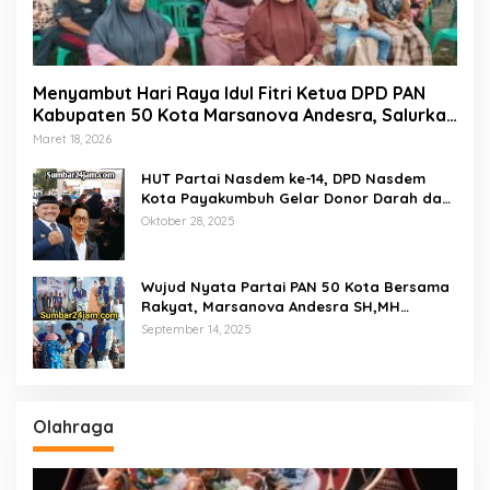
Menyambut Hari Raya Idul Fitri Ketua DPD PAN
Kabupaten 50 Kota Marsanova Andesra, Salurkan
Empat Ton Bantuan Beras Untuk Masyarakat
Maret 18, 2026
Miskin
HUT Partai Nasdem ke-14, DPD Nasdem
Kota Payakumbuh Gelar Donor Darah dan
Pemeriksaan Kesehatan Gratis
Oktober 28, 2025
Wujud Nyata Partai PAN 50 Kota Bersama
Rakyat, Marsanova Andesra SH,MH
Salurkan 600 Karung Beras Untuk
September 14, 2025
Masyarakat Tak Mampu
Olahraga