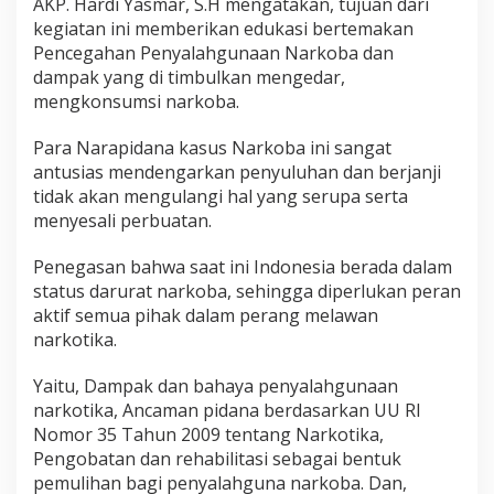
AKP. Hardi Yasmar, S.H mengatakan, tujuan dari
N
kegiatan ini memberikan edukasi bertemakan
a
Pencegahan Penyalahgunaan Narkoba dan
r
k
dampak yang di timbulkan mengedar,
o
mengkonsumsi narkoba.
b
a
Para Narapidana kasus Narkoba ini sangat
.
antusias mendengarkan penyuluhan dan berjanji
tidak akan mengulangi hal yang serupa serta
menyesali perbuatan.
Penegasan bahwa saat ini Indonesia berada dalam
status darurat narkoba, sehingga diperlukan peran
aktif semua pihak dalam perang melawan
narkotika.
Yaitu, Dampak dan bahaya penyalahgunaan
narkotika, Ancaman pidana berdasarkan UU RI
Nomor 35 Tahun 2009 tentang Narkotika,
Pengobatan dan rehabilitasi sebagai bentuk
pemulihan bagi penyalahguna narkoba. Dan,