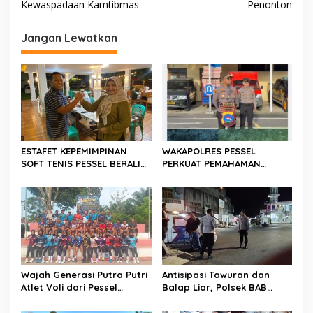
Kewaspadaan Kamtibmas
Penonton
i
g
Jangan Lewatkan
a
s
i
p
o
s
ESTAFET KEPEMIMPINAN
WAKAPOLRES PESSEL
SOFT TENIS PESSEL BERALIH
PERKUAT PEMAHAMAN
KE BASLIANTI ILYAS, DISON
PERSONEL, TEKANKAN
FOKUS DI KONI
IMPLEMENTASI 10
COMMANDER WISH KAPOLDA
SUMBAR
Wajah Generasi Putra Putri
Antisipasi Tawuran dan
Atlet Voli dari Pessel
Balap Liar, Polsek BAB
Menuju Porprov di Tanah
Tapan Melaksanakan
Datar Sumbar
Patroli Malam