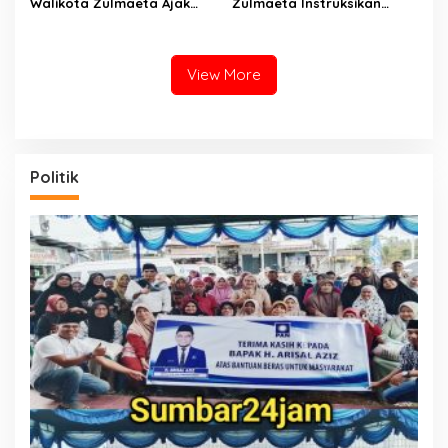
Walikota Zulmaeta Ajak
Zulmaeta Instruksikan
Warga Payakumbuh
Persiapan Pacu Kuda
Serentak Merahkan Kota
Payakumbuh 2026 Dikebut
Sepanjang Agustus
View More
Politik