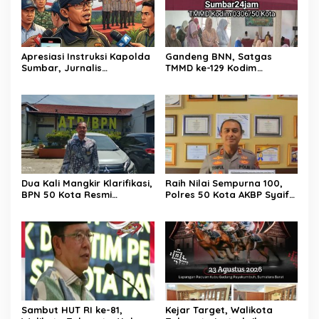
Apresiasi Instruksi Kapolda
Gandeng BNN, Satgas
Sumbar, Jurnalis
TMMD ke-129 Kodim
Lingkungan Siap Kawal
0306/50 Kota Edukasi
Pemberantasan Kejahatan
Warga Soal Bahaya
BBM dan Tambang Ilegal
Narkoba
Dua Kali Mangkir Klarifikasi,
Raih Nilai Sempurna 100,
BPN 50 Kota Resmi
Polres 50 Kota AKBP Syaiful
Hentikan Sementara
Wachid, S.H., S.I.K., M.H,
Penerbitan Sertifikat Tanah
Sabet Penghargaan KPPN
Inisial JP yang Disanggah
Bukittinggi Awards 2026
Hendryola Asmira
Sambut HUT RI ke-81,
Kejar Target, Walikota