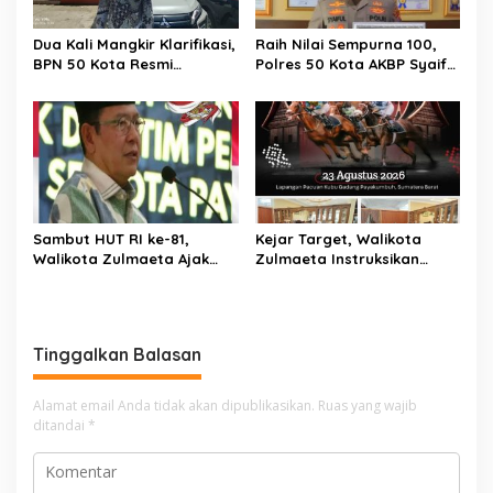
Dua Kali Mangkir Klarifikasi,
Raih Nilai Sempurna 100,
BPN 50 Kota Resmi
Polres 50 Kota AKBP Syaiful
Hentikan Sementara
Wachid, S.H., S.I.K., M.H,
Penerbitan Sertifikat Tanah
Sabet Penghargaan KPPN
Inisial JP yang Disanggah
Bukittinggi Awards 2026
Hendryola Asmira
Sambut HUT RI ke-81,
Kejar Target, Walikota
Walikota Zulmaeta Ajak
Zulmaeta Instruksikan
Warga Payakumbuh
Persiapan Pacu Kuda
Serentak Merahkan Kota
Payakumbuh 2026 Dikebut
Sepanjang Agustus
Tinggalkan Balasan
Alamat email Anda tidak akan dipublikasikan.
Ruas yang wajib
ditandai
*