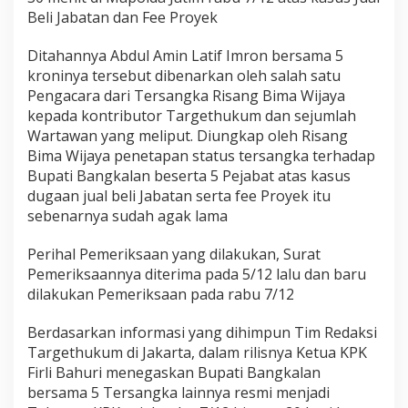
k
Beli Jabatan dan Fee Proyek
a
l
Ditahannya Abdul Amin Latif Imron bersama 5
a
n
kroninya tersebut dibenarkan oleh salah satu
D
Pengacara dari Tersangka Risang Bima Wijaya
i
kepada kontributor Targethukum dan sejumlah
t
Wartawan yang meliput. Diungkap oleh Risang
a
Bima Wijaya penetapan status tersangka terhadap
h
a
Bupati Bangkalan beserta 5 Pejabat atas kasus
n
dugaan jual beli Jabatan serta fee Proyek itu
,
sebenarnya sudah agak lama
P
a
Perihal Pemeriksaan yang dilakukan, Surat
s
c
Pemeriksaannya diterima pada 5/12 lalu dan baru
a
dilakukan Pemeriksaan pada rabu 7/12
D
i
Berdasarkan informasi yang dihimpun Tim Redaksi
t
Targethukum di Jakarta, dalam rilisnya Ketua KPK
e
t
Firli Bahuri menegaskan Bupati Bangkalan
a
bersama 5 Tersangka lainnya resmi menjadi
p