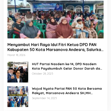
Menyambut Hari Raya Idul Fitri Ketua DPD PAN
Kabupaten 50 Kota Marsanova Andesra, Salurkan
Empat Ton Bantuan Beras Untuk Masyarakat
Maret 18, 2026
Miskin
HUT Partai Nasdem ke-14, DPD Nasdem
Kota Payakumbuh Gelar Donor Darah dan
Pemeriksaan Kesehatan Gratis
Oktober 28, 2025
Wujud Nyata Partai PAN 50 Kota Bersama
Rakyat, Marsanova Andesra SH,MH
Salurkan 600 Karung Beras Untuk
September 14, 2025
Masyarakat Tak Mampu