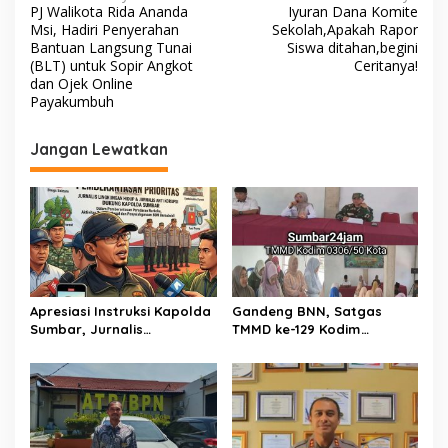
PJ Walikota Rida Ananda
Iyuran Dana Komite
J
a
Msi, Hadiri Penyerahan
Sekolah,Apakah Rapor
a
v
Bantuan Langsung Tunai
Siswa ditahan,begini
b
(BLT) untuk Sopir Angkot
Ceritanya!
a
i
dan Ojek Online
t
Payakumbuh
a
g
n
a
Jangan Lewatkan
s
i
p
o
s
Apresiasi Instruksi Kapolda
Gandeng BNN, Satgas
Sumbar, Jurnalis
TMMD ke-129 Kodim
Lingkungan Siap Kawal
0306/50 Kota Edukasi
Pemberantasan Kejahatan
Warga Soal Bahaya
BBM dan Tambang Ilegal
Narkoba