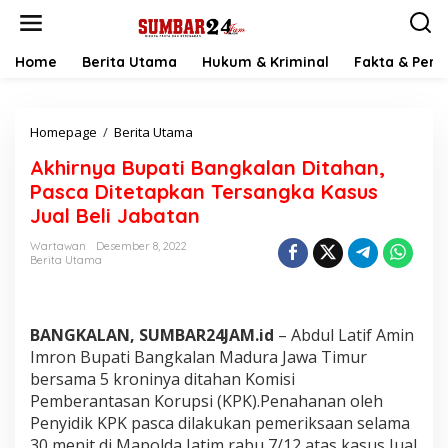
L
e
w
a
Home
Berita Utama
Hukum & Kriminal
Fakta & Peris
t
i
k
Homepage
/
Berita Utama
A
e
k
k
Akhirnya Bupati Bangkalan Ditahan,
h
o
i
n
Pasca Ditetapkan Tersangka Kasus
r
t
Jual Beli Jabatan
n
e
y
n
Wartawan
Desember 8, 2022
a
Berita Utama
B
u
p
a
BANGKALAN, SUMBAR24JAM.id
– Abdul Latif Amin
t
Imron Bupati Bangkalan Madura Jawa Timur
i
bersama 5 kroninya ditahan Komisi
B
Pemberantasan Korupsi (KPK).Penahanan oleh
a
n
Penyidik KPK pasca dilakukan pemeriksaan selama
g
30 menit di Mapolda Jatim rabu 7/12 atas kasus Jual