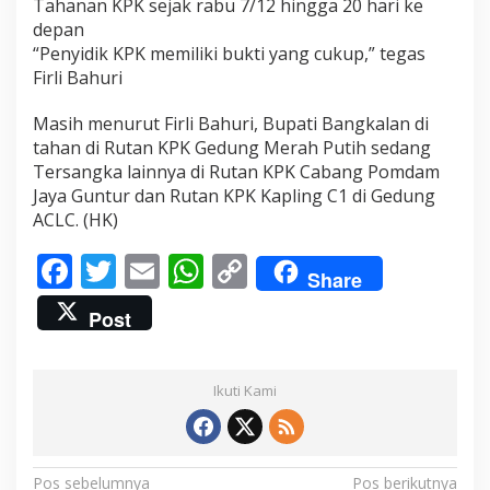
Tahanan KPK sejak rabu 7/12 hingga 20 hari ke
k
depan
a
n
“Penyidik KPK memiliki bukti yang cukup,” tegas
T
Firli Bahuri
e
r
Masih menurut Firli Bahuri, Bupati Bangkalan di
s
tahan di Rutan KPK Gedung Merah Putih sedang
a
n
Tersangka lainnya di Rutan KPK Cabang Pomdam
g
Jaya Guntur dan Rutan KPK Kapling C1 di Gedung
k
ACLC. (HK)
a
K
F
T
E
W
C
a
Share
s
ac
w
m
h
o
u
Post
s
e
itt
ai
at
p
J
b
er
l
s
y
u
a
Ikuti Kami
o
A
Li
l
B
o
p
n
e
l
k
p
k
N
Pos sebelumnya
Pos berikutnya
i