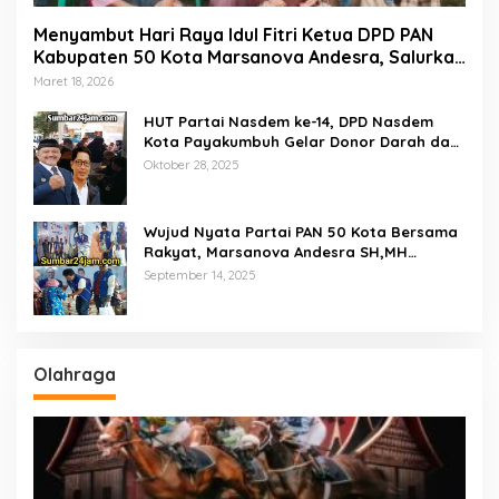
Menyambut Hari Raya Idul Fitri Ketua DPD PAN
Kabupaten 50 Kota Marsanova Andesra, Salurkan
Empat Ton Bantuan Beras Untuk Masyarakat
Maret 18, 2026
Miskin
HUT Partai Nasdem ke-14, DPD Nasdem
Kota Payakumbuh Gelar Donor Darah dan
Pemeriksaan Kesehatan Gratis
Oktober 28, 2025
Wujud Nyata Partai PAN 50 Kota Bersama
Rakyat, Marsanova Andesra SH,MH
Salurkan 600 Karung Beras Untuk
September 14, 2025
Masyarakat Tak Mampu
Olahraga