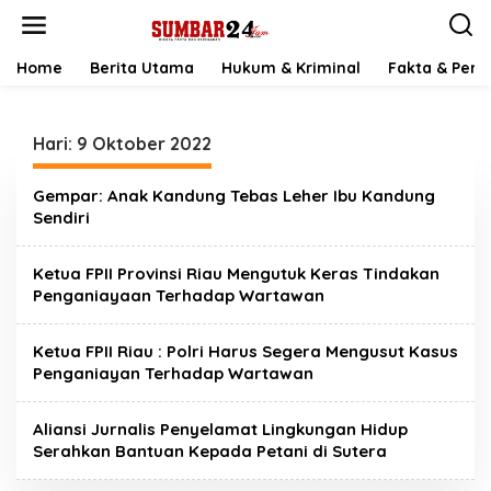
L
e
w
a
Home
Berita Utama
Hukum & Kriminal
Fakta & Peris
t
i
k
Hari:
9 Oktober 2022
e
k
o
Gempar: Anak Kandung Tebas Leher Ibu Kandung
n
Sendiri
t
e
n
Ketua FPII Provinsi Riau Mengutuk Keras Tindakan
Penganiayaan Terhadap Wartawan
Ketua FPII Riau : Polri Harus Segera Mengusut Kasus
Penganiayan Terhadap Wartawan
Aliansi Jurnalis Penyelamat Lingkungan Hidup
Serahkan Bantuan Kepada Petani di Sutera