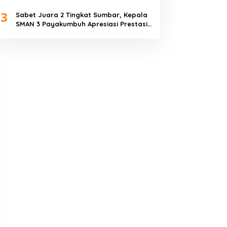
Piala Dunia 2026
3
Sabet Juara 2 Tingkat Sumbar, Kepala
SMAN 3 Payakumbuh Apresiasi Prestasi
Tim Sepak Bola SMANTIG