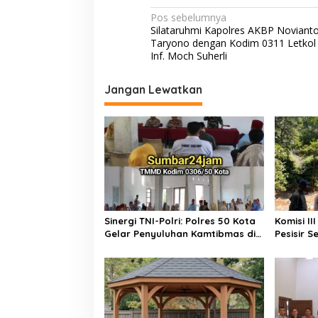
i
o
p
n
a
N
Pos sebelumnya
n
Silataruhmi Kapolres AKBP Noviant
k
p
k
a
P
Taryono dengan Kodim 0311 Letkol
P
v
Inf. Moch Suherli
A
i
Jangan Lewatkan
g
a
s
i
p
o
s
Sinergi TNI-Polri: Polres 50 Kota
Komisi I
Gelar Penyuluhan Kamtibmas di
Pesisir 
Lokasi TMMD ke-129 Buluh Kasok
Perbaika
Pancung 