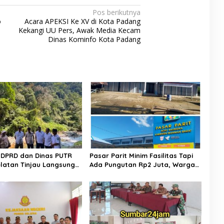
Pos berikutnya
o
Acara APEKSI Ke XV di Kota Padang
Kekangi UU Pers, Awak Media Kecam
Dinas Kominfo Kota Padang
II DPRD dan Dinas PUTR
​Pasar Parit Minim Fasilitas Tapi
Selatan Tinjau Langsung
Ada Pungutan Rp2 Juta, Warga
n Jalan Muaro Air –
Desak Pemkab Pasaman Barat
Tebal
Turun Tangan