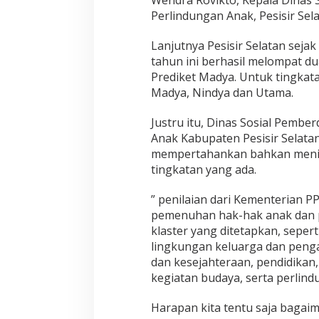
a
Perlindungan Anak, Pesisir Sela
n
D
Lanjutnya Pesisir Selatan seja
a
tahun ini berhasil melompat d
p
Prediket Madya. Untuk tingkatan
a
t
Madya, Nindya dan Utama.
K
a
Justru itu, Dinas Sosial Pemb
b
Anak Kabupaten Pesisir Selata
u
mempertahankan bahkan menin
p
a
tingkatan yang ada.
t
e
” penilaian dari Kementerian 
n
pemenuhan hak-hak anak dan p
L
klaster yang ditetapkan, sepert
a
y
lingkungan keluarga dan penga
a
dan kesejahteraan, pendidikan
k
kegiatan budaya, serta perlind
A
n
Harapan kita tentu saja baga
a
k