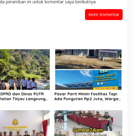
da peramban ini untuk komentar saya berikutnya.
II DPRD dan Dinas PUTR
​Pasar Parit Minim Fasilitas Tapi
Selatan Tinjau Langsung
Ada Pungutan Rp2 Juta, Warga
n Jalan Muaro Air –
Desak Pemkab Pasaman Barat
Tebal
Turun Tangan