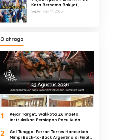
Kota Bersama Rakyat,
Marsanova Andesra SH,MH
September 14, 2025
Salurkan 600 Karung Beras
Untuk Masyarakat Tak
Mampu
Olahraga
1
Kejar Target, Walikota Zulmaeta
Instruksikan Persiapan Pacu Kuda
Payakumbuh 2026 Dikebut
2
Gol Tunggal Ferran Torres Hancurkan
Mimpi Back-to-Back Argentina di Final