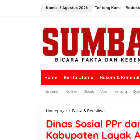
L
e
Kamis, 6 Agustus 2026
Tentang Kami
Redaks
w
a
t
i
k
e
k
o
n
t
e
n
Home
Berita Utama
Hukum & Kriminal
Nasional
Kuliner
Sosok
Viral
Wisata
Oto
Homepage
/
Fakta & Peristiwa
D
i
Dinas Sosial PPr da
n
a
Kabupaten Layak A
s
S