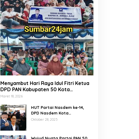
Menyambut Hari Raya Idul Fitri Ketua
DPD PAN Kabupaten 50 Kota
Marsanova Andesra, Salurkan Empat
Maret 18, 2026
Ton Bantuan Beras Untuk Masyarakat
Miskin
HUT Partai Nasdem ke-14,
DPD Nasdem Kota
Payakumbuh Gelar Donor
Oktober 28, 2025
Darah dan Pemeriksaan
Kesehatan Gratis
Wujud Nyata Partai PAN 50