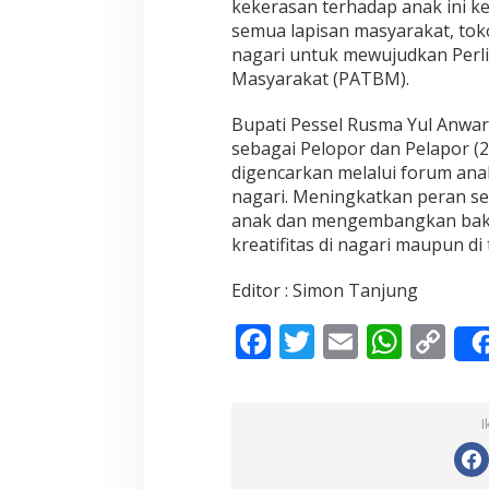
kekerasan terhadap anak ini k
P
semua lapisan masyarakat, tok
r
nagari untuk mewujudkan Perl
e
Masyarakat (PATBM).
d
i
k
Bupati Pessel Rusma Yul Anwar
e
sebagai Pelopor dan Pelapor (
t
digencarkan melalui forum ana
M
nagari. Meningkatkan peran se
a
d
anak dan mengembangkan bakat
y
kreatifitas di nagari maupun d
a
D
Editor : Simon Tanjung
a
r
F
T
E
W
C
i
K
ac
w
m
h
o
e
m
e
itt
ai
at
p
e
I
b
er
l
n
s
y
t
o
A
Li
r