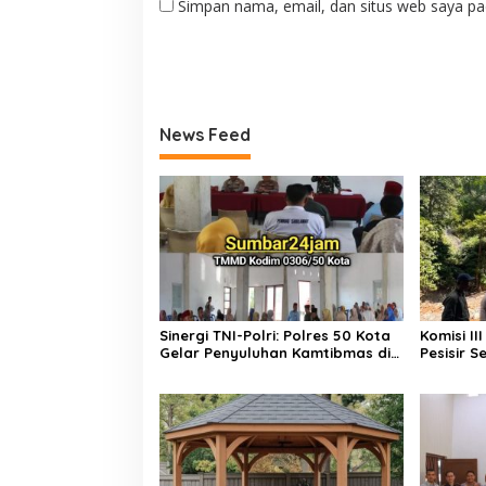
Simpan nama, email, dan situs web saya pa
News Feed
Sinergi TNI-Polri: Polres 50 Kota
Komisi I
Gelar Penyuluhan Kamtibmas di
Pesisir 
Lokasi TMMD ke-129 Buluh Kasok
Perbaika
Pancung 