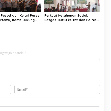
Pessel dan Kejari Pessel
Perkuat Ketahanan Sosial,
ertemu, Komit Dukung
Satgas TMMD ke-129 dan Polres
an Hukum
50 Kota Gelar Penyuluhan
Kamtibmas di Sarilamak
ng wajib ditandai
*