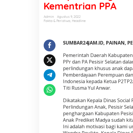
Kementrian PPA
o
s
i
Admin
Agustus 9, 2022
a
Fakta & Peristiwa
,
Headline
l
P
P
r
SUMBAR24JAM.ID, PAINAN, PE
d
a
Pemerintah Daerah Kabupaten Pe
n
PPr dan PA Pesisir Selatan da
P
perlindungan khusus anak dap
A
P
Pemberdayaan Perempuan dan 
e
Indonesia kepada Ketua P2TP2A
s
Titi Rusma Yul Anwar.
i
s
Dikatakan Kepala Dinas Socia
i
r
Perlindungan Anak, Pesisir Se
S
penghargaan Kabupaten Pesisi
e
Anak Prediket Madya sudah kit
l
Ini adalah motivasi bagi kami un
a
Wendra Rovikto, Kepala Dinas
t