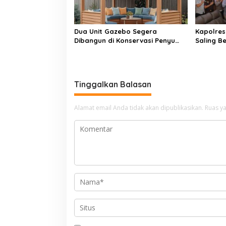
Dua Unit Gazebo Segera
Kapolres 
Dibangun di Konservasi Penyu
Saling B
Amping Parak
Penegak
Tinggalkan Balasan
Alamat email Anda tidak akan dipublikasikan.
Ruas ya