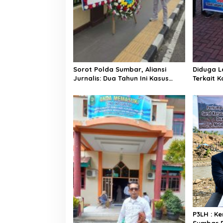
Sorot Polda Sumbar, Aliansi
Diduga L
Jurnalis: Dua Tahun Ini Kasus
Terkait 
Korupsi Zero dan Kerusakan
Kedap Ai
Lingkungan Tambah Parah di
Sodetan 
Sumbar
PN Paina
P3LH : K
Sumbar D