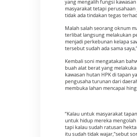
yang mengalih fungsi kawasan
u
masyarakat tetapi perusahaan 
m
tidak ada tindakan tegas terhad
b
a
Malah salah seorang oknum man
r
a
terlibat langsung melakukan p
d
menjadi perkebunan kelapa sa
a
tersebut sudah ada sama saya,
K
e
Kembali soni mengatakan bahwa
t
e
buah alat berat yang melakuka
r
kawasan hutan HPK di tapan ya
l
pengusaha turunan dari daer
i
membuka lahan mencapai hingg
b
a
t
a
n
“Kalau untuk masyarakat tapan
O
untuk hidup mereka mengolah 2
k
tapi kalau sudah ratusan hekta
n
u
itu sudah tidak wajar,”sebut son