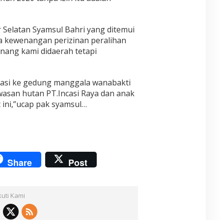
 Selatan Syamsul Bahri yang ditemui
 kewenangan perizinan peralihan
ang kami didaerah tetapi
masi ke gedung manggala wanabakti
kawasan hutan PT.Incasi Raya dan anak
 ini,”ucap pak syamsul…
Share
Post
kuti Kami