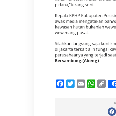
pidana,”terang soni.
Kepala KPHP Kabupaten Pesisir
awak media mengatakan bahwa
kawasan hutan bukanlah wewen
wewenang pusat.
Silahkan langsung saja konfir
di jakarta terkait alih fungsi 
perusahaanya yang terjadi saat
Bersambung.(Abeng)
F
T
E
W
C
ac
w
m
h
o
e
itt
ai
at
p
I
b
er
l
s
y