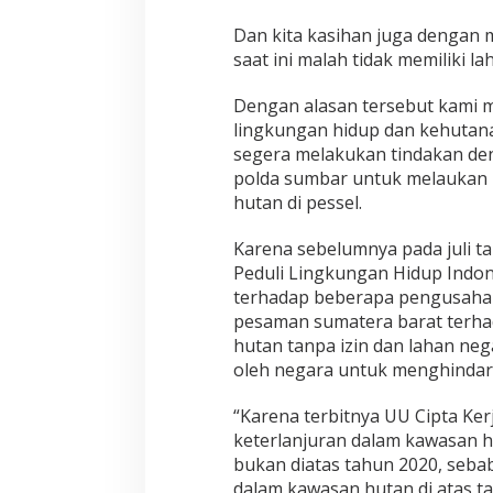
m
T
Dan kita kasihan juga dengan
e
saat ini malah tidak memiliki la
r
k
a
Dengan alasan tersebut kami 
i
lingkungan hidup dan kehutana
t
segera melakukan tindakan de
polda sumbar untuk melaukan p
hutan di pessel.
Karena sebelumnya pada juli 
Peduli Lingkungan Hidup Indo
terhadap beberapa pengusaha 
pesaman sumatera barat terh
hutan tanpa izin dan lahan nega
oleh negara untuk menghindari
“Karena terbitnya UU Cipta Ke
keterlanjuran dalam kawasan 
bukan diatas tahun 2020, seb
dalam kawasan hutan di atas ta