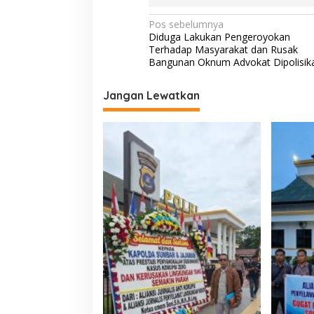
o
A
Li
o
p
n
N
Pos sebelumnya
Diduga Lakukan Pengeroyokan
k
p
k
a
Terhadap Masyarakat dan Rusak
v
Bangunan Oknum Advokat Dipolisik
i
Jangan Lewatkan
g
a
s
i
p
o
s