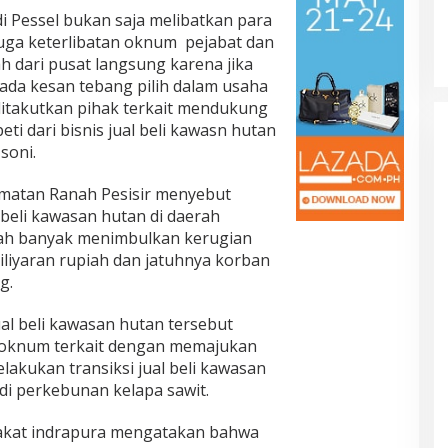
di Pessel bukan saja melibatkan para
juga keterlibatan oknum pejabat dan
h dari pusat langsung karena jika
ada kesan tebang pilih dalam usaha
takutkan pihak terkait mendukung
ti dari bisnis jual beli kawasn hutan
soni.
amatan Ranah Pesisir menyebut
beli kawasan hutan di daerah
dah banyak menimbulkan kerugian
liyaran rupiah dan jatuhnya korban
g.
ual beli kawasan hutan tersebut
-oknum terkait dengan memajukan
akukan transiksi jual beli kawasan
di perkebunan kelapa sawit.
akat indrapura mengatakan bahwa