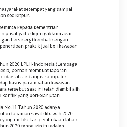
 masyarakat setempat yang sampai
han sedikitpun.
meminta kepada kementrian
n pusat yaitu dirjen gakkum agar
ngan bersinergi kembali dengan
enertiban praktik jual beli kawasan
tahun 2020 LPLH-Indonesia (Lembaga
nesia) pernah membuat laporan
di daerah air bangis kabupaten
adap kasus perambahan kawasan
ra tersebut saat ini telah diambil alih
 konflik yang berkelanjutan
rja No.11 Tahun 2020 adanya
hutan tanaman sawit dibawah 2020
ab yang melakukan pembukaan lahan
hun 2020 tanpa izin itu adalah