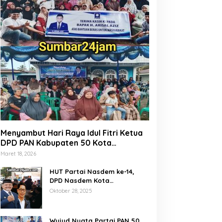
Menyambut Hari Raya Idul Fitri Ketua
DPD PAN Kabupaten 50 Kota
Marsanova Andesra, Salurkan Empat
Maret 18, 2026
Ton Bantuan Beras Untuk Masyarakat
Miskin
HUT Partai Nasdem ke-14,
DPD Nasdem Kota
Payakumbuh Gelar Donor
Oktober 28, 2025
Darah dan Pemeriksaan
Kesehatan Gratis
Wujud Nyata Partai PAN 50