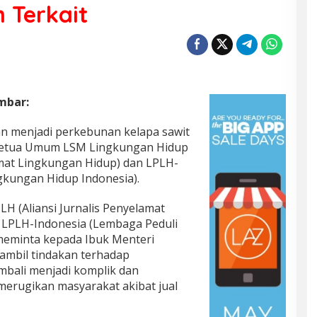
 Terkait
mbar:
an menjadi perkebunan kelapa sawit
 Ketua Umum LSM Lingkungan Hidup
amat Lingkungan Hidup) dan LPLH-
gkungan Hidup Indonesia).
H (Aliansi Jurnalis Penyelamat
 LPLH-Indonesia (Lembaga Peduli
meminta kepada Ibuk Menteri
mbil tindakan terhadap
mbali menjadi komplik dan
erugikan masyarakat akibat jual