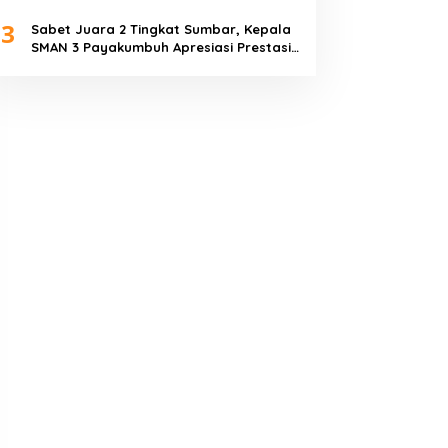
Piala Dunia 2026
3
Sabet Juara 2 Tingkat Sumbar, Kepala
SMAN 3 Payakumbuh Apresiasi Prestasi
Tim Sepak Bola SMANTIG