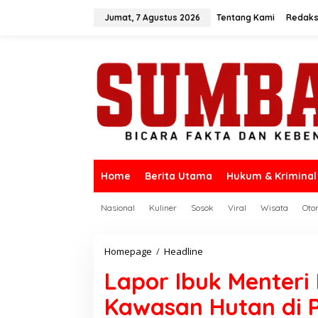
L
e
Jumat, 7 Agustus 2026
Tentang Kami
Redaks
w
a
t
i
k
e
k
o
n
t
e
n
Home
Berita Utama
Hukum & Kriminal
Nasional
Kuliner
Sosok
Viral
Wisata
Oto
Homepage
/
Headline
L
a
Lapor Ibuk Menteri 
p
o
Kawasan Hutan di 
r
I