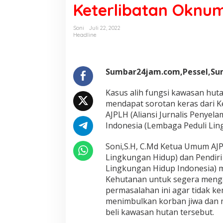
Keterlibatan Oknum
b
u
k
Soni
Juli 22, 2022
M
Headline
e
n
t
e
Sumbar24jam.com,Pessel,Su
r
i
Kasus alih fungsi kawasan hut
D
mendapat sorotan keras dari
i
AJPLH (Aliansi Jurnalis Penyel
d
u
Indonesia (Lembaga Peduli Lin
g
a
Soni,S.H, C.Md Ketua Umum AJPL
K
Lingkungan Hidup) dan Pendiri
a
Lingkungan Hidup Indonesia) 
s
u
Kehutanan untuk segera menga
s
permasalahan ini agar tidak ke
J
menimbulkan korban jiwa dan m
u
beli kawasan hutan tersebut.
a
l