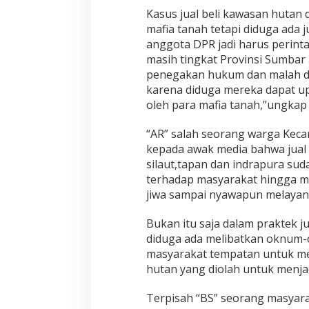
B
Kasus jual beli kawasan hutan 
e
mafia tanah tetapi diduga ada 
l
anggota DPR jadi harus perinta
i
masih tingkat Provinsi Sumbar 
K
penegakan hukum dan malah di
a
w
karena diduga mereka dapat upe
a
oleh para mafia tanah,”ungkap 
s
a
“AR” salah seorang warga Kec
n
kepada awak media bahwa jual 
H
u
silaut,tapan dan indrapura su
t
terhadap masyarakat hingga mi
a
jiwa sampai nyawapun melayan
n
d
Bukan itu saja dalam praktek j
i
P
diduga ada melibatkan oknum
e
masyarakat tempatan untuk mel
s
hutan yang diolah untuk menja
s
e
Terpisah “BS” seorang masyar
l
S