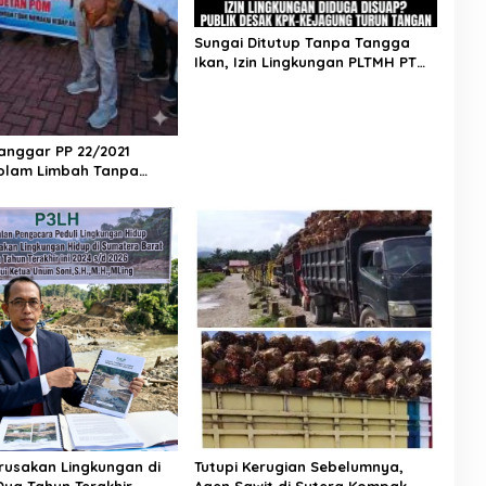
Sungai Ditutup Tanpa Tangga
Ikan, Izin Lingkungan PLTMH PT
Dempo di Pessel Diduga Hasil
Suap
anggar PP 22/2021
Kolam Limbah Tanpa
r, PT Incasi Raya
POM Digugat AJPLH ke
n
erusakan Lingkungan di
Tutupi Kerugian Sebelumnya,
ua Tahun Terakhir
Agen Sawit di Sutera Kompak