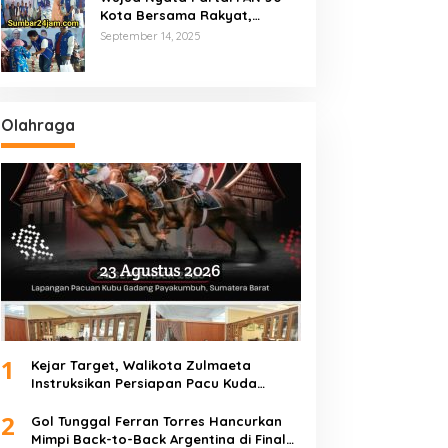
Kota Bersama Rakyat,
Marsanova Andesra SH,MH
September 14, 2025
Salurkan 600 Karung Beras
Untuk Masyarakat Tak
Mampu
Olahraga
1
Kejar Target, Walikota Zulmaeta
Instruksikan Persiapan Pacu Kuda
Payakumbuh 2026 Dikebut
2
Gol Tunggal Ferran Torres Hancurkan
Mimpi Back-to-Back Argentina di Final