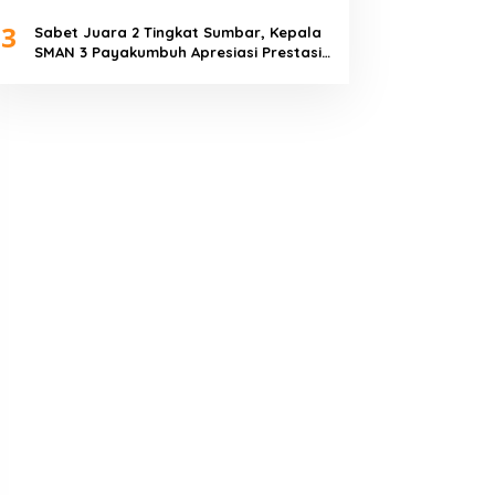
Piala Dunia 2026
3
Sabet Juara 2 Tingkat Sumbar, Kepala
SMAN 3 Payakumbuh Apresiasi Prestasi
Tim Sepak Bola SMANTIG