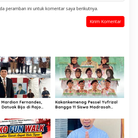
da peramban ini untuk komentar saya berikutnya.
Mardion Fernandes,
Kakankemenag Pessel Yufrizal
 Datuak Bijo di Rajo
Bangga 11 Siswa Madrasah
asikan Perda Lingkungan
Pessel Ikut Jambore Nasional XII
 Wilayah Koto Nan
2026. Bisa Harumkan Nama
Madrasah dan Daerah