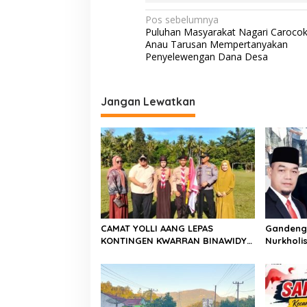
o
p
n
N
Pos sebelumnya
Puluhan Masyarakat Nagari Caroco
k
p
k
a
Anau Tarusan Mempertanyakan
v
Penyelewengan Dana Desa
i
g
Jangan Lewatkan
a
s
i
p
o
s
CAMAT YOLLI AANG LEPAS
Gandeng 
KONTINGEN KWARRAN BINAWIDYA
Nurkholis
MENUJU JAMBORE DAN PESTA
Sosialis
SIAGA CABANG PANCUNG SOAL
Hidup di
Godang