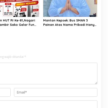
n HUT RI Ke-81,Nagari
Mantan Kepsek: Bus SMAN 3
ambir Sako Gelar Fun
Painan Atas Nama Pribadi Hanya
untuk Penuhi Syarat Kredit,
Ketua Komite Benarkan Ada
Perjanjian Dengan Dealer
ng wajib ditandai
*