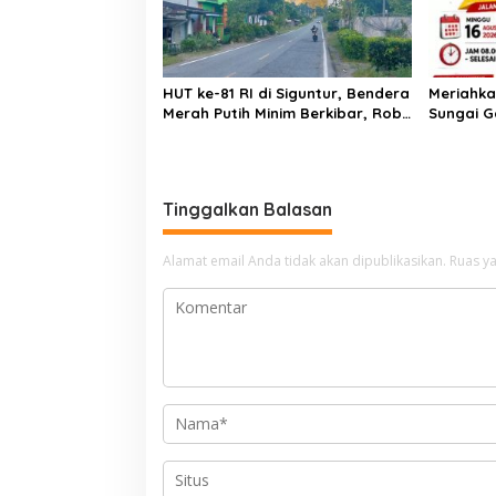
HUT ke-81 RI di Siguntur, Bendera
Meriahka
Merah Putih Minim Berkibar, Robi
Sungai G
Binur: “Merdeka Belum Dirasakan
Walk
Masyarakat”
Tinggalkan Balasan
Alamat email Anda tidak akan dipublikasikan.
Ruas ya