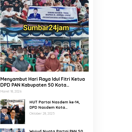
Menyambut Hari Raya Idul Fitri Ketua
DPD PAN Kabupaten 50 Kota
Marsanova Andesra, Salurkan Empat
Maret 18, 2026
Ton Bantuan Beras Untuk Masyarakat
Miskin
HUT Partai Nasdem ke-14,
DPD Nasdem Kota
Payakumbuh Gelar Donor
Oktober 28, 2025
Darah dan Pemeriksaan
Kesehatan Gratis
Wujud Nyata Partai PAN 50