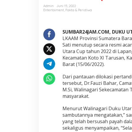
g
Admin
Juni 15, 2022
a
Entertaiment
,
Fakta & Peristiwa
r
i
D
u
SUMBAR24JAM.COM, DUKU UT
k
LKAAM Provinsi Sumatera Barat
u
Sati menutup secara resmi ac
U
Utara Cup tahun 2022 di Lapan
t
Kecamatan Koto XI Tarusan, Ka
a
r
Barat (15/06/2022).
a
T
Dari pantauan dilokasi pertand
a
tersebut, Dr.Fauzi Bahar, Cama
r
M.Si, Walinagari Sekecamatan
u
s
masyarakat.
a
n
Menurut Walinagari Duku Utar
C
sambutannya mengatakan,” san
u
yang telah bersusah payah dal
p
2
sekaligus menyampaikan, “Sela
0