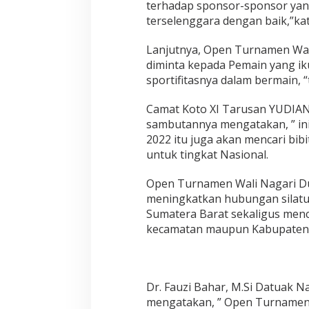
terhadap sponsor-sponsor yang
2
terselenggara dengan baik,”ka
2
R
Lanjutnya, Open Turnamen Wal
e
s
diminta kepada Pemain yang ikut
m
sportifitasnya dalam bermain, 
i
D
Camat Koto XI Tarusan YUDIAND
i
sambutannya mengatakan, ” in
t
u
2022 itu juga akan mencari bib
t
untuk tingkat Nasional.
u
p
Open Turnamen Wali Nagari Du
O
meningkatkan hubungan silatu
l
e
Sumatera Barat sekaligus menc
h
kecamatan maupun Kabupaten, 
K
e
t
u
a
Dr. Fauzi Bahar, M.Si Datuak 
L
mengatakan, ” Open Turnamen 
K