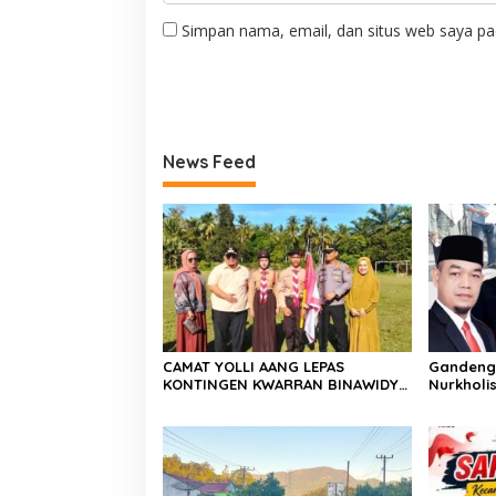
Simpan nama, email, dan situs web saya pa
News Feed
CAMAT YOLLI AANG LEPAS
Gandeng 
KONTINGEN KWARRAN BINAWIDYA
Nurkholis
MENUJU JAMBORE DAN PESTA
Sosialis
SIAGA CABANG PANCUNG SOAL
Hidup di
Godang