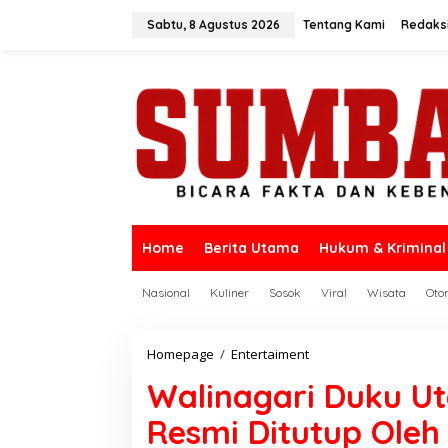
L
e
Sabtu, 8 Agustus 2026
Tentang Kami
Redaks
w
a
t
i
k
e
k
o
n
t
e
n
Home
Berita Utama
Hukum & Kriminal
Nasional
Kuliner
Sosok
Viral
Wisata
Oto
Homepage
/
Entertaiment
W
a
Walinagari Duku Ut
l
i
Resmi Ditutup Ole
n
a