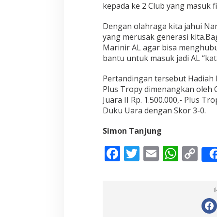
kepada ke 2 Club yang masuk fi
A
A
Dengan olahraga kita jahui Na
M
S
yang merusak generasi kita.Ba
u
Marinir AL agar bisa menghubun
m
bantu untuk masuk jadi AL “kat
b
a
Pertandingan tersebut Hadiah b
r
Plus Tropy dimenangkan oleh 
Juara II Rp. 1.500.000,- Plus 
Duku Uara dengan Skor 3-0.
Simon Tanjung
F
T
E
W
C
ac
w
m
h
o
e
itt
ai
at
p
I
b
er
l
s
y
o
A
Li