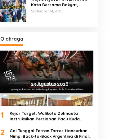
Kota Bersama Rakyat,
Marsanova Andesra SH,MH
September 14, 2025
Salurkan 600 Karung Beras
Untuk Masyarakat Tak
Mampu
Olahraga
1
Kejar Target, Walikota Zulmaeta
Instruksikan Persiapan Pacu Kuda
Payakumbuh 2026 Dikebut
2
Gol Tunggal Ferran Torres Hancurkan
Mimpi Back-to-Back Argentina di Final