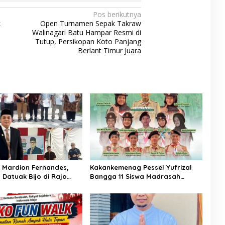
Pos berikutnya
k
Open Turnamen Sepak Takraw
Walinagari Batu Hampar Resmi di
Tutup, Persikopan Koto Panjang
Berlant Timur Juara
Mardion Fernandes,
Kakankemenag Pessel Yufrizal
 Datuak Bijo di Rajo
Bangga 11 Siswa Madrasah
asikan Perda Lingkungan
Pessel Ikut Jambore Nasional XII
 Wilayah Koto Nan
2026. Bisa Harumkan Nama
Madrasah dan Daerah