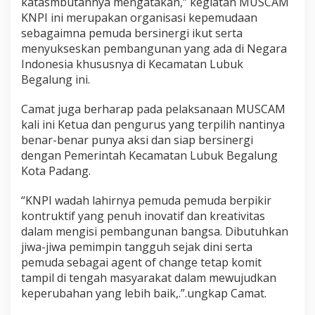
katasmbutannya mengatakan,” kegiatan MUSCAM
a
KNPI ini merupakan organisasi kepemudaan
n
sebagaimna pemuda bersinergi ikut serta
K
N
menyukseskan pembangunan yang ada di Negara
P
Indonesia khususnya di Kecamatan Lubuk
I
Begalung ini.
K
e
Camat juga berharap pada pelaksanaan MUSCAM
c
a
kali ini Ketua dan pengurus yang terpilih nantinya
m
benar-benar punya aksi dan siap bersinergi
a
dengan Pemerintah Kecamatan Lubuk Begalung
t
Kota Padang.
a
n
L
“KNPI wadah lahirnya pemuda pemuda berpikir
U
kontruktif yang penuh inovatif dan kreativitas
B
dalam mengisi pembangunan bangsa. Dibutuhkan
E
jiwa-jiwa pemimpin tangguh sejak dini serta
G
K
pemuda sebagai agent of change tetap komit
o
tampil di tengah masyarakat dalam mewujudkan
t
keperubahan yang lebih baik,.”.ungkap Camat.
a
P