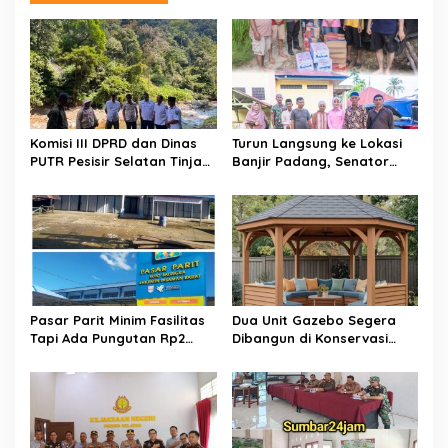
a
s
i
p
o
s
Komisi III DPRD dan Dinas
Turun Langsung ke Lokasi
PUTR Pesisir Selatan Tinjau
Banjir Padang, Senator
Langsung Perbaikan Jalan
Cerint Iralloza Salurkan
Muaro Air – Pancung Tebal
Bantuan dan Soroti
Dampak Kesehatan warga
​Pasar Parit Minim Fasilitas
Dua Unit Gazebo Segera
Tapi Ada Pungutan Rp2
Dibangun di Konservasi
Juta, Warga Desak Pemkab
Penyu Amping Parak
Pasaman Barat Turun
Tangan