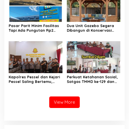
​Pasar Parit Minim Fasilitas
Dua Unit Gazebo Segera
Tapi Ada Pungutan Rp2
Dibangun di Konservasi
Juta, Warga Desak Pemkab
Penyu Amping Parak
Pasaman Barat Turun
Tangan
Kapolres Pessel dan Kejari
Perkuat Ketahanan Sosial,
Pessel Saling Bertemu,
Satgas TMMD ke-129 dan
Komit Dukung Penegakan
Polres 50 Kota Gelar
Hukum
Penyuluhan Kamtibmas di
Sarilamak
View More