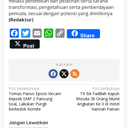
melalui pendidikan dan pelatihan serta sarana
transformasi, pengetahuan serta pemberdayaan
pemuda, sesuai dengan potensi yang dimilikinya.
(Redaktur)
F
T
E
W
C
Share
ac
w
m
h
o
Post
e
itt
ai
at
p
b
er
l
s
y
Ikuti Kami
o
A
Li
o
p
n
k
p
k
N
Pos sebelumnya
Pos berikutnya
Tomas Panso Epson Kecam
TK RA Fadillah Kapuh
a
Kepsek SMP 2 Pancung
Wisuda 36 Orang Murid
v
Soal, Lakukan Pungli
Angkatan Ke V di Hotel
Berkedok Komite
Hannah Painan
i
g
Jangan Lewatkan