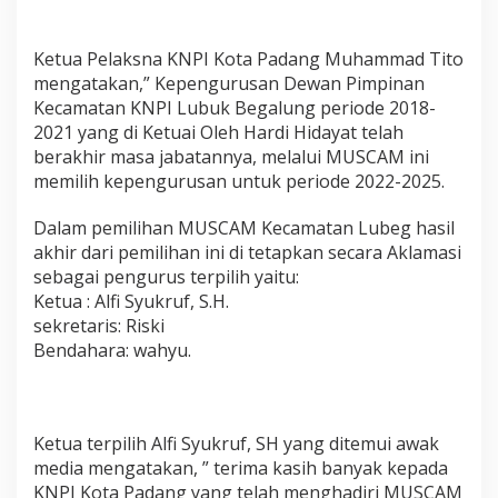
a
d
a
Ketua Pelaksna KNPI Kota Padang Muhammad Tito
n
mengatakan,” Kepengurusan Dewan Pimpinan
g
Kecamatan KNPI Lubuk Begalung periode 2018-
2021 yang di Ketuai Oleh Hardi Hidayat telah
berakhir masa jabatannya, melalui MUSCAM ini
memilih kepengurusan untuk periode 2022-2025.
Dalam pemilihan MUSCAM Kecamatan Lubeg hasil
akhir dari pemilihan ini di tetapkan secara Aklamasi
sebagai pengurus terpilih yaitu:
Ketua : Alfi Syukruf, S.H.
sekretaris: Riski
Bendahara: wahyu.
Ketua terpilih Alfi Syukruf, SH yang ditemui awak
media mengatakan, ” terima kasih banyak kepada
KNPI Kota Padang yang telah menghadiri MUSCAM