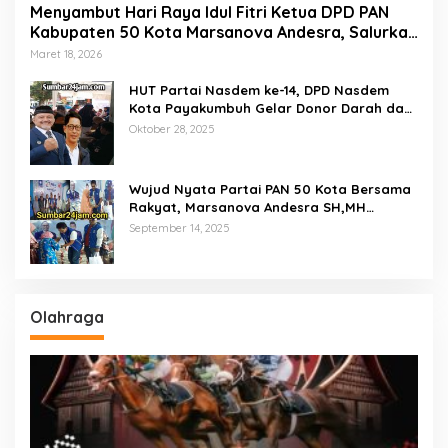
Menyambut Hari Raya Idul Fitri Ketua DPD PAN
Kabupaten 50 Kota Marsanova Andesra, Salurkan
Empat Ton Bantuan Beras Untuk Masyarakat
Maret 18, 2026
Miskin
HUT Partai Nasdem ke-14, DPD Nasdem
Kota Payakumbuh Gelar Donor Darah dan
Pemeriksaan Kesehatan Gratis
Oktober 28, 2025
Wujud Nyata Partai PAN 50 Kota Bersama
Rakyat, Marsanova Andesra SH,MH
Salurkan 600 Karung Beras Untuk
September 14, 2025
Masyarakat Tak Mampu
Olahraga