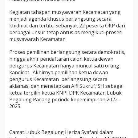
i
l
Kegiatan tahapan musyawarah Kecamatan yang
i
menjadi agenda khusus berlangsung secara
h
S
khidmat dan tertib. Sebanyak 22 peserta OKP dari
e
berbagai unsur tetap antusias mengikuti proses
c
musyawarah Kecamatan.
a
r
Proses pemilihan berlangsung secara demokratis,
a
A
hingga akhir pendaftaran calon ketua dewan
k
pengurus Kecamatan hanya muncul satu orang
l
kandidat. Akhirnya pemilihan ketua dewan
a
pengurus Kecamatan berlangsung secara
m
aklamasi dan menetapkan Alfi Sukruf, SH sebagai
a
s
ketua terpilih ketua KNPI DPK Kecamatan Lubuk
i
Begalung Padang periode kepemimpinan 2022-
P
2025.
e
m
i
l
i
Camat Lubuk Begalung Heriza Syafani dalam
h