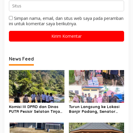
Simpan nama, email, dan situs web saya pada peramban
ini untuk komentar saya berikutnya.
News Feed
Komisi III DPRD dan Dinas
Turun Langsung ke Lokasi
PUTR Pesisir Selatan Tinjau
Banjir Padang, Senator
Langsung Perbaikan Jalan
Cerint Iralloza Salurkan
Muaro Air – Pancung Tebal
Bantuan dan Soroti
Dampak Kesehatan warga