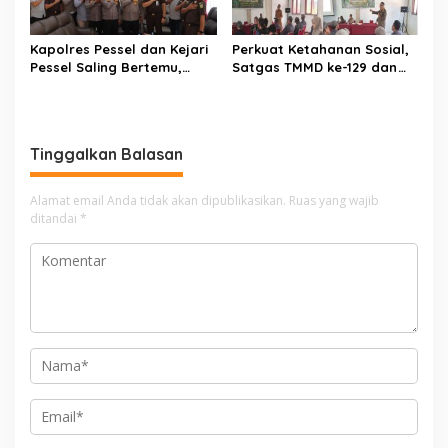
Kapolres Pessel dan Kejari
Perkuat Ketahanan Sosial,
Pessel Saling Bertemu,
Satgas TMMD ke-129 dan
Komit Dukung Penegakan
Polres 50 Kota Gelar
Hukum
Penyuluhan Kamtibmas di
Sarilamak
Tinggalkan Balasan
Alamat email Anda tidak akan dipublikasikan.
Ruas yang wajib
ditandai
*