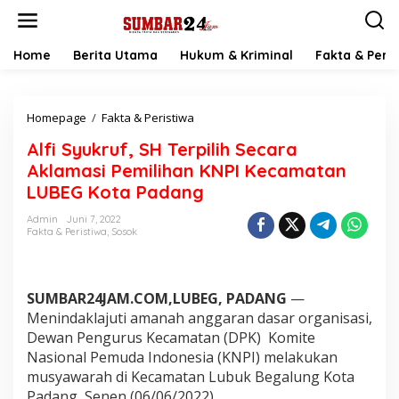
L
e
w
a
Home
Berita Utama
Hukum & Kriminal
Fakta & Peris
t
i
k
Homepage
/
Fakta & Peristiwa
A
e
l
k
Alfi Syukruf, SH Terpilih Secara
f
o
i
n
Aklamasi Pemilihan KNPI Kecamatan
S
t
LUBEG Kota Padang
y
e
u
n
Admin
Juni 7, 2022
k
Fakta & Peristiwa
,
Sosok
r
u
f
,
SUMBAR24JAM.COM,LUBEG, PADANG
—
S
Menindaklajuti amanah anggaran dasar organisasi,
H
Dewan Pengurus Kecamatan (DPK) Komite
T
Nasional Pemuda Indonesia (KNPI) melakukan
e
r
musyawarah di Kecamatan Lubuk Begalung Kota
p
Padang, Senen (06/06/2022).