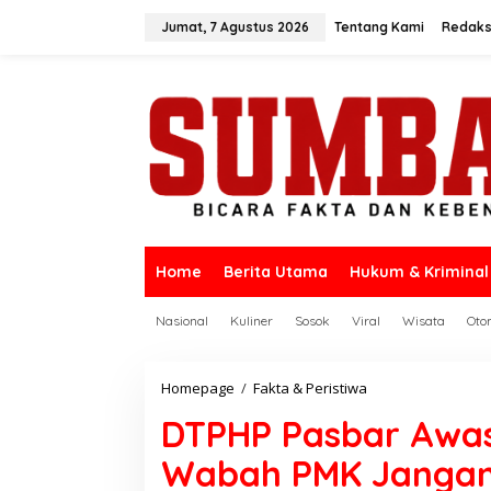
L
e
Jumat, 7 Agustus 2026
Tentang Kami
Redaks
w
a
t
i
k
e
k
o
n
t
e
n
Home
Berita Utama
Hukum & Kriminal
Nasional
Kuliner
Sosok
Viral
Wisata
Oto
Homepage
/
Fakta & Peristiwa
D
T
DTPHP Pasbar Awasi
P
H
Wabah PMK Jangan
P
P