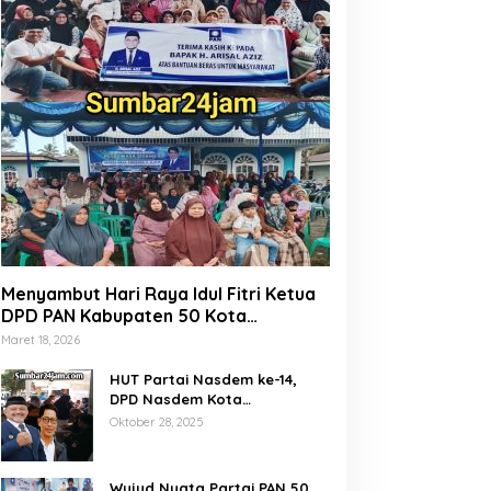
Menyambut Hari Raya Idul Fitri Ketua
DPD PAN Kabupaten 50 Kota
Marsanova Andesra, Salurkan Empat
Maret 18, 2026
Ton Bantuan Beras Untuk Masyarakat
Miskin
HUT Partai Nasdem ke-14,
DPD Nasdem Kota
Payakumbuh Gelar Donor
Oktober 28, 2025
Darah dan Pemeriksaan
Kesehatan Gratis
Wujud Nyata Partai PAN 50