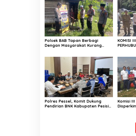
Polsek BAB Tapan Berbagi
KOMISI I
Dengan Masyarakat Kurang
PERHUBU
Mampu Melalui Jum’at Berkah
PEMBANG
DI BATAS
Polres Pessel, Komit Dukung
Komisi I
Pendirian BNK Kabupaten Pesisir
Disperki
Selatan
Tinjau P
Sodetan,
Aman