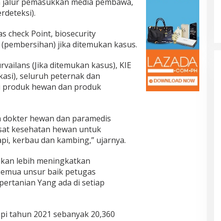
an jalur pemasukkan media pembawa,
rdeteksi).
as check Point, biosecurity
(pembersihan) jika ditemukan kasus.
ailans (Jika ditemukan kasus), KIE
asi), seluruh peternak dan
i produk hewan dan produk
a dokter hewan dan paramedis
sat kesehatan hewan untuk
pi, kerbau dan kambing,” ujarnya.
kan lebih meningkatkan
emua unsur baik petugas
rtanian Yang ada di setiap
api tahun 2021 sebanyak 20,360