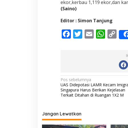
ekor,kerbau 1,119 ekor,dan kam
i
(Saino)
A
d
Editor : Simon Tanjung
a
F
T
E
W
C
ac
w
m
h
o
e
itt
ai
at
p
I
b
er
l
s
y
o
A
Li
o
p
n
N
Pos sebelumnya
UAS Didepotasi LAMR Kecam Imigra
k
p
k
a
Singapura Harus Berikan Kejelasan
v
Terkait Ditahan di Ruangan 1X2 M
i
g
Jangan Lewatkan
a