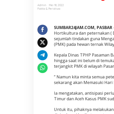
a
Admin
Mei 18, 2022
s
Fakta & Peristiwa
b
a
r
A
SUMBAR24JAM.COM, PASBAR
w
Hortikultura dan peternakan 
a
sejumlah tindakan guna Mengan
s
(PMK) pada hewan ternak Wila
i
P
e
Kepala Dinas TPHP Pasaman Ba
t
hingga saat ini belum di temuk
e
terjangkit PMK di wilayah Pasa
r
n
” Namun kita minta semua pete
a
k
sekarang akan Memasuki Hari R
d
a
Ia mengatakan, antisipasi perl
n
Timur dan Aceh Kasus PMK su
S
o
Untuk itu, pihaknya melakukan
s
i