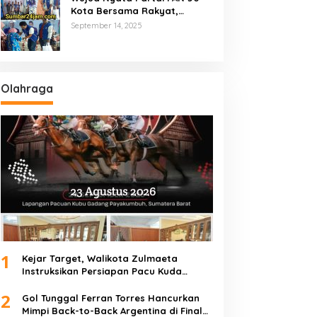
Kota Bersama Rakyat,
Marsanova Andesra SH,MH
September 14, 2025
Salurkan 600 Karung Beras
Untuk Masyarakat Tak
Mampu
Olahraga
1
Kejar Target, Walikota Zulmaeta
Instruksikan Persiapan Pacu Kuda
Payakumbuh 2026 Dikebut
2
Gol Tunggal Ferran Torres Hancurkan
Mimpi Back-to-Back Argentina di Final