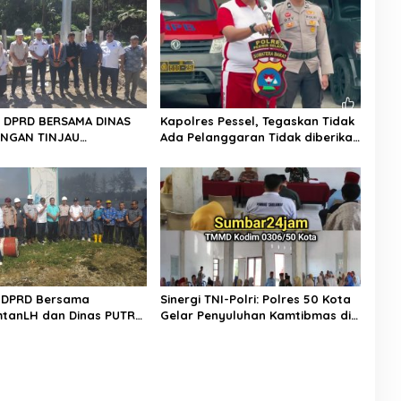
II DPRD BERSAMA DINAS
Kapolres Pessel, Tegaskan Tidak
NGAN TINJAU
Ada Pelanggaran Tidak diberikan
UNAN LAMPU HIGH MAST
Sanksi
 PESSEL – PADANG
II DPRD Bersama
Sinergi TNI-Polri: Polres 50 Kota
mtanLH dan Dinas PUTR
Gelar Penyuluhan Kamtibmas di
engelolaan Limbah PT
Lokasi TMMD ke-129 Buluh Kasok
 Pastikan Sungai Tetap