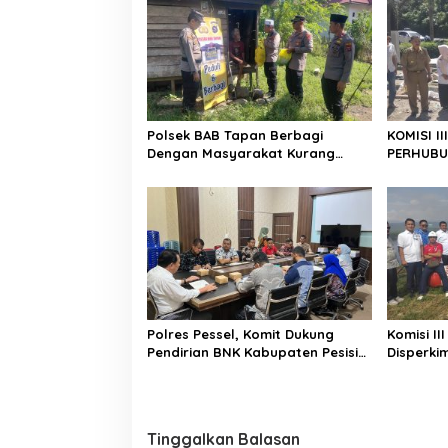
s
i
p
o
s
Polsek BAB Tapan Berbagi
KOMISI I
Dengan Masyarakat Kurang
PERHUBU
Mampu Melalui Jum’at Berkah
PEMBANG
DI BATAS
Polres Pessel, Komit Dukung
Komisi I
Pendirian BNK Kabupaten Pesisir
Disperki
Selatan
Tinjau P
Sodetan,
Aman
Tinggalkan Balasan