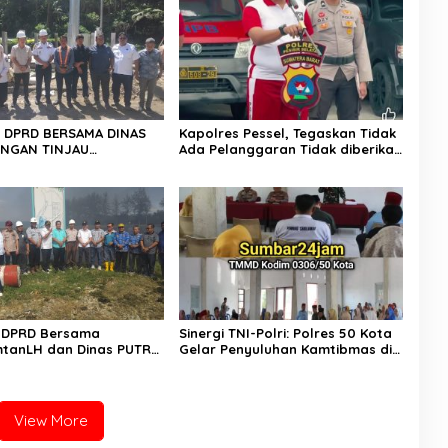
II DPRD BERSAMA DINAS
Kapolres Pessel, Tegaskan Tidak
NGAN TINJAU
Ada Pelanggaran Tidak diberikan
UNAN LAMPU HIGH MAST
Sanksi
 PESSEL – PADANG
II DPRD Bersama
Sinergi TNI-Polri: Polres 50 Kota
mtanLH dan Dinas PUTR
Gelar Penyuluhan Kamtibmas di
engelolaan Limbah PT
Lokasi TMMD ke-129 Buluh Kasok
 Pastikan Sungai Tetap
View More