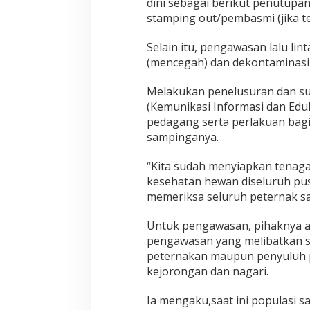
dini sebagai berikut penutup
a
stamping out/pembasmi (jika te
l
i
Selain itu, pengawasan lalu lint
s
(mencegah) dan dekontaminasi 
a
i
W
Melakukan penelusuran dan surv
a
(Kemunikasi Informasi dan Eduk
b
pedagang serta perlakuan bag
a
sampinganya.
h
P
M
“Kita sudah menyiapkan tenag
K
kesehatan hewan diseluruh pu
J
memeriksa seluruh peternak sa
a
n
g
Untuk pengawasan, pihaknya a
a
pengawasan yang melibatkan s
n
peternakan maupun penyuluh pe
S
kejorongan dan nagari.
a
m
p
Ia mengaku,saat ini populasi s
a