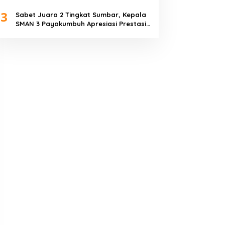
Piala Dunia 2026
3
Sabet Juara 2 Tingkat Sumbar, Kepala
SMAN 3 Payakumbuh Apresiasi Prestasi
Tim Sepak Bola SMANTIG