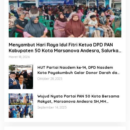
Menyambut Hari Raya Idul Fitri Ketua DPD PAN
Kabupaten 50 Kota Marsanova Andesra, Salurkan
Empat Ton Bantuan Beras Untuk Masyarakat
Maret 18, 2026
Miskin
HUT Partai Nasdem ke-14, DPD Nasdem
Kota Payakumbuh Gelar Donor Darah dan
Pemeriksaan Kesehatan Gratis
Oktober 28, 2025
Wujud Nyata Partai PAN 50 Kota Bersama
Rakyat, Marsanova Andesra SH,MH
Salurkan 600 Karung Beras Untuk
September 14, 2025
Masyarakat Tak Mampu