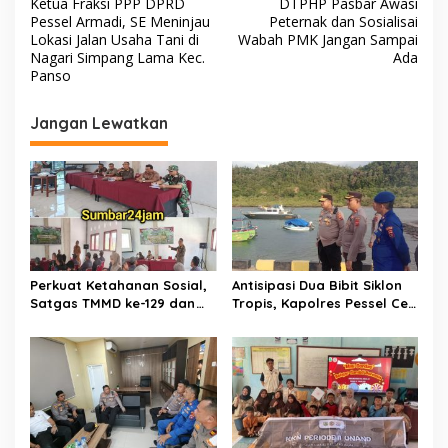
Ketua Fraksi PPP DPRD
DTPHP Pasbar Awasi
a
Pessel Armadi, SE Meninjau
Peternak dan Sosialisai
v
Lokasi Jalan Usaha Tani di
Wabah PMK Jangan Sampai
Nagari Simpang Lama Kec.
Ada
i
Panso
g
Jangan Lewatkan
a
s
i
p
o
s
Perkuat Ketahanan Sosial,
Antisipasi Dua Bibit Siklon
Satgas TMMD ke-129 dan
Tropis, Kapolres Pessel Cek
Polres 50 Kota Gelar
Armada Satpolairud.
Penyuluhan Kamtibmas di
Sarilamak