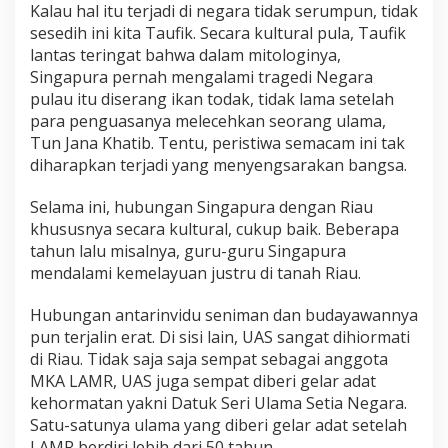
Kalau hal itu terjadi di negara tidak serumpun, tidak
i
t
sesedih ini kita Taufik. Secara kultural pula, Taufik
a
lantas teringat bahwa dalam mitologinya,
h
Singapura pernah mengalami tragedi Negara
a
pulau itu diserang ikan todak, tidak lama setelah
n
para penguasanya melecehkan seorang ulama,
d
i
Tun Jana Khatib. Tentu, peristiwa semacam ini tak
R
diharapkan terjadi yang menyengsarakan bangsa.
u
a
Selama ini, hubungan Singapura dengan Riau
n
khususnya secara kultural, cukup baik. Beberapa
g
a
tahun lalu misalnya, guru-guru Singapura
n
mendalami kemelayuan justru di tanah Riau.
1
X
Hubungan antarinvidu seniman dan budayawannya
2
pun terjalin erat. Di sisi lain, UAS sangat dihiormati
M
di Riau. Tidak saja saja sempat sebagai anggota
MKA LAMR, UAS juga sempat diberi gelar adat
kehormatan yakni Datuk Seri Ulama Setia Negara.
Satu-satunya ulama yang diberi gelar adat setelah
LAMR berdiri lebih dari 50 tahun.