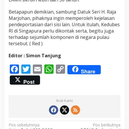
Betapapun demikian, sambung Datuk Seri H. Raja
Marjohan, pihaknya ingin memperoleh kejelasan
pendeportasian dari sisi lain. Untuk itulah, Kedubes
RI di Singapura perlu dikontak serta, begitu juga
terhadap sejumlah komponen di negara pulau
tersebut. ( Red )
Editor : Simon Tanjung
F
T
E
W
C
Share
ac
w
m
h
o
Post
e
itt
ai
at
p
b
er
l
s
y
Ikuti Kami
o
A
Li
o
p
n
k
p
k
N
Pos sebelumnya
Pos berikutnya