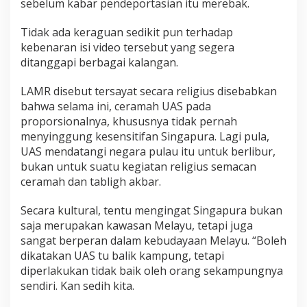
sebelum kabar pendeportasian itu merebak.
s
B
Tidak ada keraguan sedikit pun terhadap
e
r
kebenaran isi video tersebut yang segera
i
ditanggapi berbagai kalangan.
k
a
LAMR disebut tersayat secara religius disebabkan
n
bahwa selama ini, ceramah UAS pada
K
e
proporsionalnya, khususnya tidak pernah
j
menyinggung kesensitifan Singapura. Lagi pula,
e
UAS mendatangi negara pulau itu untuk berlibur,
l
bukan untuk suatu kegiatan religius semacan
a
s
ceramah dan tabligh akbar.
a
n
Secara kultural, tentu mengingat Singapura bukan
T
saja merupakan kawasan Melayu, tetapi juga
e
sangat berperan dalam kebudayaan Melayu. “Boleh
r
k
dikatakan UAS tu balik kampung, tetapi
a
diperlakukan tidak baik oleh orang sekampungnya
i
sendiri. Kan sedih kita.
t
D