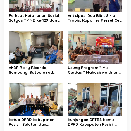
Perkuat Ketahanan Sosial,
Antisipasi Dua Bibit Siklon
Satgas TMMD ke-129 dan
Tropis, Kapolres Pessel Cek
Polres 50 Kota Gelar
Armada Satpolairud.
Penyuluhan Kamtibmas di
Sarilamak
AKBP Ricky Ricardo,
Usung Program ” Misi
Sambangi Satpolairud
Cerdas ” Mahasiswa Unand
Sampaikan Pesan
Gelar KKN di Padang
Harkamtibmas
Pariaman.
Ketua DPRD Kabupaten
Kunjungan DPTBS Komisi II
Pesisir Selatan dan
DPRD Kabupaten Pesisir
Kapolres Pesisir Selatan
Selatan ke PT Muara Sawit