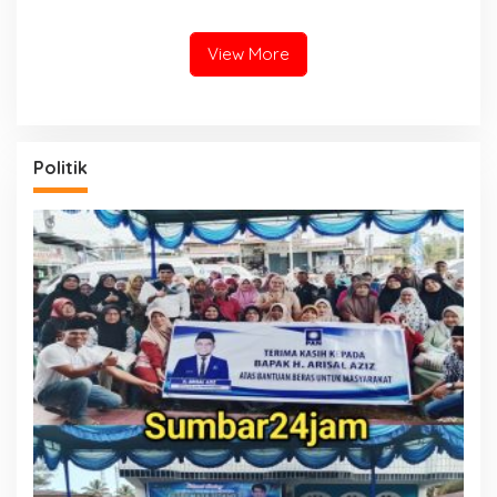
Perkuat Sinergi Demi
Lestari di Nagari Lunang
Stabilitas Keamanan dan
Selatan
Pembangunan
View More
Politik