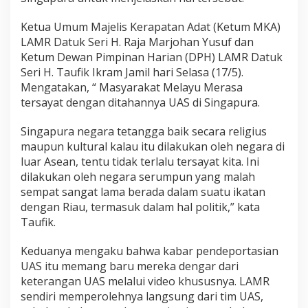
e
c
Ketua Umum Majelis Kerapatan Adat (Ketum MKA)
a
LAMR Datuk Seri H. Raja Marjohan Yusuf dan
m
I
Ketum Dewan Pimpinan Harian (DPH) LAMR Datuk
m
Seri H. Taufik Ikram Jamil hari Selasa (17/5).
i
Mengatakan, “ Masyarakat Melayu Merasa
g
tersayat dengan ditahannya UAS di Singapura.
r
a
s
Singapura negara tetangga baik secara religius
i
maupun kultural kalau itu dilakukan oleh negara di
S
luar Asean, tentu tidak terlalu tersayat kita. Ini
i
dilakukan oleh negara serumpun yang malah
n
sempat sangat lama berada dalam suatu ikatan
g
a
dengan Riau, termasuk dalam hal politik,” kata
p
Taufik.
u
r
Keduanya mengaku bahwa kabar pendeportasian
a
UAS itu memang baru mereka dengar dari
H
a
keterangan UAS melalui video khususnya. LAMR
r
sendiri memperolehnya langsung dari tim UAS,
u