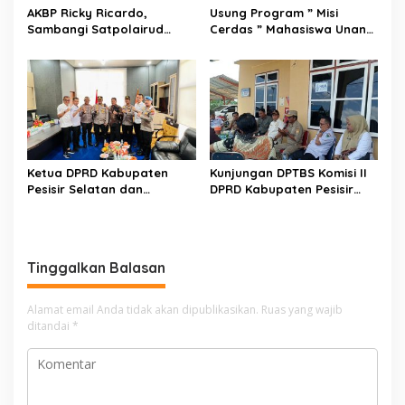
AKBP Ricky Ricardo,
Usung Program ” Misi
Sambangi Satpolairud
Cerdas ” Mahasiswa Unand
Sampaikan Pesan
Gelar KKN di Padang
Harkamtibmas
Pariaman.
Ketua DPRD Kabupaten
Kunjungan DPTBS Komisi II
Pesisir Selatan dan
DPRD Kabupaten Pesisir
Kapolres Pesisir Selatan
Selatan ke PT Muara Sawit
Perkuat Sinergi Demi
Lestari di Nagari Lunang
Stabilitas Keamanan dan
Selatan
Pembangunan
Tinggalkan Balasan
Alamat email Anda tidak akan dipublikasikan.
Ruas yang wajib
ditandai
*