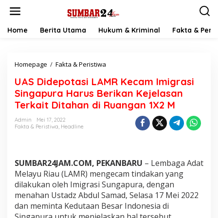
L
e
w
a
Home
Berita Utama
Hukum & Kriminal
Fakta & Peris
t
i
k
Homepage
/
Fakta & Peristiwa
U
e
A
k
UAS Didepotasi LAMR Kecam Imigrasi
S
o
D
n
Singapura Harus Berikan Kejelasan
i
t
Terkait Ditahan di Ruangan 1X2 M
d
e
e
n
Admin
Mei 17, 2022
p
Fakta & Peristiwa
,
Headline
o
t
a
s
SUMBAR24JAM.COM, PEKANBARU
– Lembaga Adat
i
Melayu Riau (LAMR) mengecam tindakan yang
L
dilakukan oleh Imigrasi Sungapura, dengan
A
menahan Ustadz Abdul Samad, Selasa 17 Mei 2022
M
R
dan meminta Kedutaan Besar Indonesia di
K
Singapura untuk menjelaskan hal tersebut.