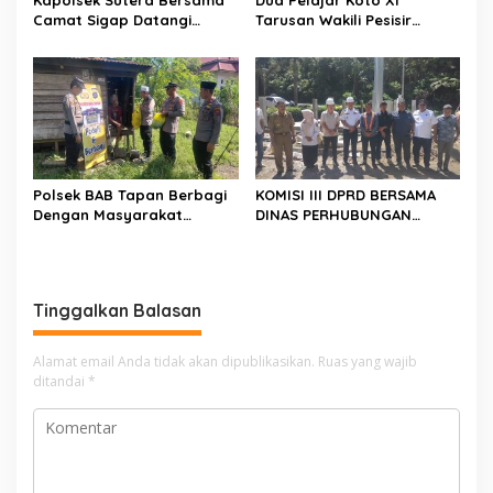
Kapolsek Sutera Bersama
Dua Pelajar Koto XI
Camat Sigap Datangi
Tarusan Wakili Pesisir
Rumah Warga Yang
Selatan ke Jambore
Terkena Angin Puting
Nasional 2026 di Cibubur,
Beliung
Jalani Karantina Sebelum
Berangkat
Polsek BAB Tapan Berbagi
KOMISI III DPRD BERSAMA
Dengan Masyarakat
DINAS PERHUBUNGAN
Kurang Mampu Melalui
TINJAU PEMBANGUNAN
Jum’at Berkah
LAMPU HIGH MAST DI BATAS
PESSEL – PADANG
Tinggalkan Balasan
Alamat email Anda tidak akan dipublikasikan.
Ruas yang wajib
ditandai
*