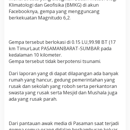
m
Klimatologi dan Geofisika (BMKG) di akun
b
Facebooknya, gempa yang mengguncang
a
berkekuatan Magnitudo 6,2.
r
,
W
a
r
Gempa tersebut berlokasi di 0.15 LU,99.98 BT (17
g
km TimurLaut PASAMANBARAT-SUMBAR pada
a
kedalaman 10 kilometer.
B
e
Gempa tersebut tidak berpotensi tsunami.
r
h
Dari laporan yang di dapat dilapangan ada banyak
a
rumah yang hancur, gedung pemerintahan yang
m
rusak dan sekolah yang roboh serta perkantoran
b
u
swasta yang rusak serta Mesjid dan Mushala juga
r
ada yang rusak parah.
a
n
,
R
u
Dari pantauan awak media di Pasaman saat terjadi
m
gempa semua orang didalan berhamburan keluar,