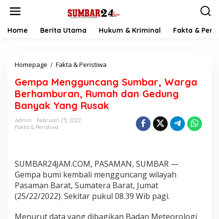
L
e
w
a
Home
Berita Utama
Hukum & Kriminal
Fakta & Peris
t
i
k
Homepage
/
Fakta & Peristiwa
G
e
e
k
Gempa Mengguncang Sumbar, Warga
m
o
p
n
Berhamburan, Rumah dan Gedung
a
t
Banyak Yang Rusak
M
e
e
n
Admin
Februari 25, 2022
n
Fakta & Peristiwa
g
g
u
n
SUMBAR24JAM.COM, PASAMAN, SUMBAR —
c
Gempa bumi kembali mengguncang wilayah
a
Pasaman Barat, Sumatera Barat, Jumat
n
(25/22/2022). Sekitar pukul 08.39 Wib pagi.
g
S
u
Menurut data yang dibagikan Badan Meteorologi