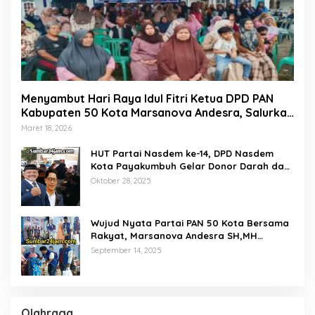
Menyambut Hari Raya Idul Fitri Ketua DPD PAN
Kabupaten 50 Kota Marsanova Andesra, Salurkan
Empat Ton Bantuan Beras Untuk Masyarakat
Maret 18, 2026
Miskin
HUT Partai Nasdem ke-14, DPD Nasdem
Kota Payakumbuh Gelar Donor Darah dan
Pemeriksaan Kesehatan Gratis
Oktober 28, 2025
Wujud Nyata Partai PAN 50 Kota Bersama
Rakyat, Marsanova Andesra SH,MH
Salurkan 600 Karung Beras Untuk
September 14, 2025
Masyarakat Tak Mampu
Olahraga