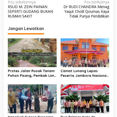
k
p
k
N
Pos sebelumnya
Pos berikutnya
k
RSUD M. ZEIN PAINAN
Dr RUDI CHANDRA Menag
a
SEPERTI GUDANG BUKAN
Yaqut Cholil Qoumas Kaya
v
RUMAH SAKIT
Tidak Punya Pendidikan
i
Jangan Lewatkan
g
a
s
i
p
o
Protes Jalan Rusak Tanam
Camat Lunang Lepas
s
Pohon Pisang, Pemkab Lima
Peserta Jambore Nasional
Puluh Kota Pastikan
(Jamnas) XII Tahun 2026
Perbaikan Segera
Direalisasikan