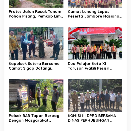
Protes Jalan Rusak Tanam
Camat Lunang Lepas
Pohon Pisang, Pemkab Lima
Peserta Jambore Nasional
Puluh Kota Pastikan
(Jamnas) XII Tahun 2026
Perbaikan Segera
Direalisasikan
Kapolsek Sutera Bersama
Dua Pelajar Koto XI
Camat Sigap Datangi
Tarusan Wakili Pesisir
Rumah Warga Yang
Selatan ke Jambore
Terkena Angin Puting
Nasional 2026 di Cibubur,
Beliung
Jalani Karantina Sebelum
Berangkat
Polsek BAB Tapan Berbagi
KOMISI III DPRD BERSAMA
Dengan Masyarakat
DINAS PERHUBUNGAN
Kurang Mampu Melalui
TINJAU PEMBANGUNAN
Jum’at Berkah
LAMPU HIGH MAST DI BATAS