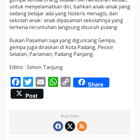
a
untuk menyelamatkan diri, bahkan anak-anak yang
h
sedang belajar ada yang histeris menagis, dan
d
sekolah anak- anak dipasaman sekolahnya yang
a
n
terkena reruntuhan langsung disuruh pulang.
G
e
Bukan Pasaman saja yang diguncang Gempa,
d
gempa juga diraskan di Kota Padang, Pesisir
u
Selatan, Pariaman, Padang Panjang.
n
g
B
Editor : Simon Tanjung
a
n
F
T
E
W
C
y
Share
a
ac
w
m
h
o
k
Post
e
itt
ai
at
p
Y
a
b
er
l
s
y
n
g
Ikuti Kami
o
A
Li
R
u
o
p
n
s
a