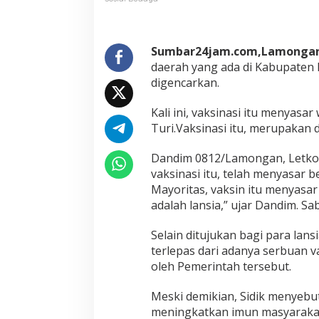
u
r
i
L
Sumbar24jam.com,Lamongan
a
daerah yang ada di Kabupaten
m
digencarkan.
o
n
Kali ini, vaksinasi itu menyasa
g
a
Turi.Vaksinasi itu, merupakan 
n
M
Dandim 0812/Lamongan, Letkol 
u
vaksinasi itu, telah menyasar 
l
Mayoritas, vaksin itu menyasar 
a
i
adalah lansia,” ujar Dandim. S
D
i
Selain ditujukan bagi para lan
v
terlepas dari adanya serbuan v
a
oleh Pemerintah tersebut.
k
s
i
Meski demikian, Sidik menyebut 
n
meningkatkan imun masyarakat.