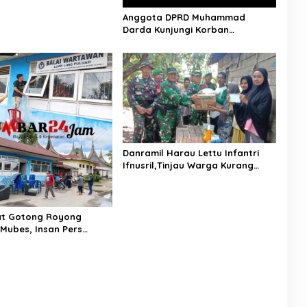
Anggota DPRD Muhammad
Darda Kunjungi Korban
Kebakaran
Danramil Harau Lettu Infantri
Ifnusril,Tinjau Warga Kurang
Mampu Serta Salurkan Bantuan
t Gotong Royong
Mubes, Insan Pers
ersihkan Balai
 Hingga Acara Digelar