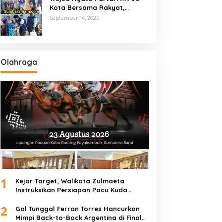
Kota Bersama Rakyat,
Marsanova Andesra SH,MH
September 14, 2025
Salurkan 600 Karung Beras
Untuk Masyarakat Tak
Mampu
Olahraga
1
Kejar Target, Walikota Zulmaeta
Instruksikan Persiapan Pacu Kuda
Payakumbuh 2026 Dikebut
2
Gol Tunggal Ferran Torres Hancurkan
Mimpi Back-to-Back Argentina di Final