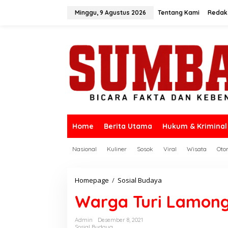
L
e
Minggu, 9 Agustus 2026
Tentang Kami
Redak
w
a
t
i
k
e
k
o
n
t
e
n
Home
Berita Utama
Hukum & Kriminal
Nasional
Kuliner
Sosok
Viral
Wisata
Oto
Homepage
/
Sosial Budaya
W
a
Warga Turi Lamong
r
g
a
Admin
Desember 8, 2021
T
Sosial Budaya