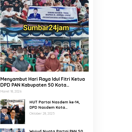
Menyambut Hari Raya Idul Fitri Ketua
DPD PAN Kabupaten 50 Kota
Marsanova Andesra, Salurkan Empat
Maret 18, 2026
Ton Bantuan Beras Untuk Masyarakat
Miskin
HUT Partai Nasdem ke-14,
DPD Nasdem Kota
Payakumbuh Gelar Donor
Oktober 28, 2025
Darah dan Pemeriksaan
Kesehatan Gratis
Wujud Nyata Partai PAN 50