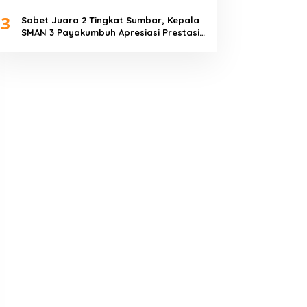
Piala Dunia 2026
3
Sabet Juara 2 Tingkat Sumbar, Kepala
SMAN 3 Payakumbuh Apresiasi Prestasi
Tim Sepak Bola SMANTIG