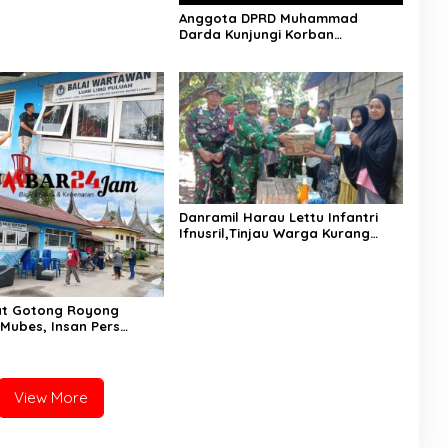
Anggota DPRD Muhammad
Darda Kunjungi Korban
Kebakaran
Danramil Harau Lettu Infantri
Ifnusril,Tinjau Warga Kurang
Mampu Serta Salurkan Bantuan
t Gotong Royong
Mubes, Insan Pers
ersihkan Balai
 Hingga Acara Digelar
View More