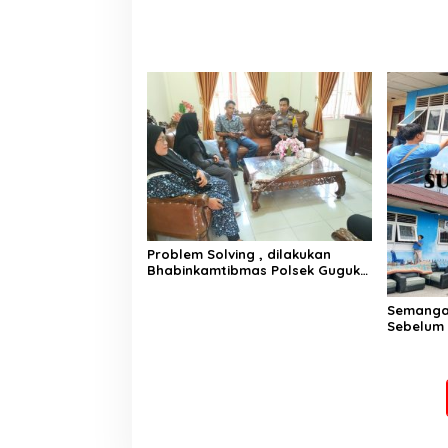
Problem Solving , dilakukan
Bhabinkamtibmas Polsek Guguk
terhadap Masyarakat binaan
Semanga
Sebelum 
Luak50 B
Wartawan