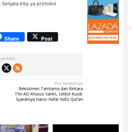
 Senjata kita, ya protokol
Share
Post
kuti Kami
Pos berikutnya
Rekrutmen Tamtama dan Bintara
TNI-AD Khusus Santri, Letkol Kusdi:
Syaratnya Harus Hafal Hafiz Qur’an