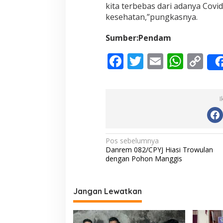
kita terbebas dari adanya Covid.
kesehatan,”pungkasnya.
Sumber:Pendam
F
T
E
W
C
ac
w
m
h
o
e
itt
ai
at
p
I
b
er
l
s
y
o
A
Li
o
p
n
N
Pos sebelumnya
Danrem 082/CPYJ Hiasi Trowulan
k
p
k
a
dengan Pohon Manggis
v
i
Jangan Lewatkan
g
a