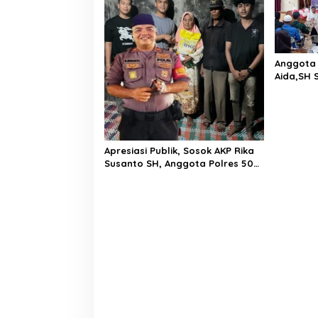
s
i
p
o
Anggota 
Aida,SH 
s
Sosialis
2020
Apresiasi Publik, Sosok AKP Rika
Susanto SH, Anggota Polres 50
Kota Bantu Kaum Susah, Dibanjiri
Jempol