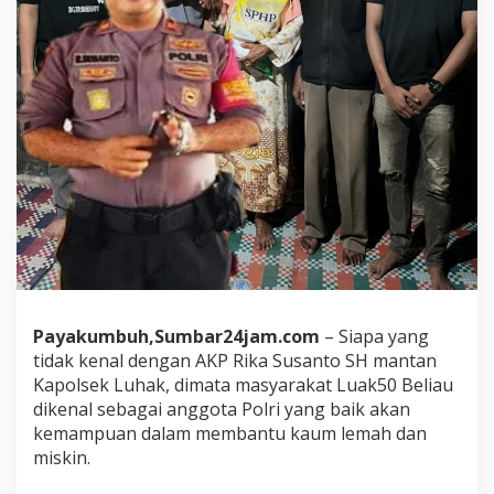
s
o
k
A
K
P
R
i
k
a
S
u
s
a
n
t
o
Payakumbuh,Sumbar24jam.com
– Siapa yang
S
tidak kenal dengan AKP Rika Susanto SH mantan
H
Kapolsek Luhak, dimata masyarakat Luak50 Beliau
,
A
dikenal sebagai anggota Polri yang baik akan
n
kemampuan dalam membantu kaum lemah dan
g
miskin.
g
o