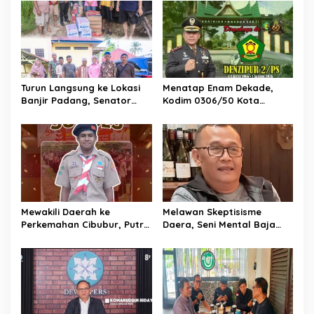
i
p
o
s
Turun Langsung ke Lokasi
Menatap Enam Dekade,
Banjir Padang, Senator
Kodim 0306/50 Kota
Cerint Iralloza Salurkan
Berkomitmen Selalu Hadir
Bantuan dan Soroti
Jadi Solusi Masyarakat
Dampak Kesehatan warga
Mewakili Daerah ke
Melawan Skeptisisme
Perkemahan Cibubur, Putra
Daera, Seni Mental Baja
Petani Asal Nagari
Industri Kreatif Lokal
Sitanang Butuh Uluran
Menembus Dunia
Tangan Pemkab 50 Kota