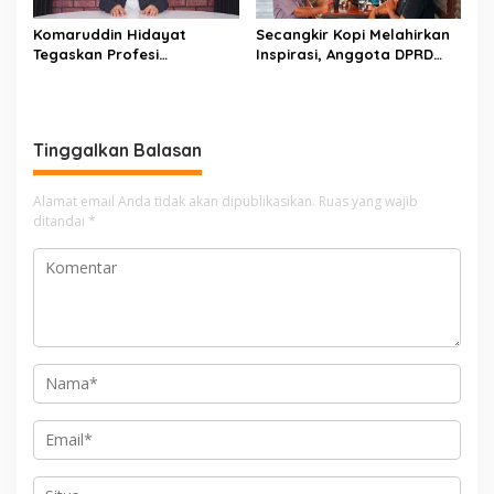
Komaruddin Hidayat
Secangkir Kopi Melahirkan
Tegaskan Profesi
Inspirasi, Anggota DPRD
Wartawan Dilindungi UU
Payakumbuh H. Dahler SH
Pers, Dewan Pers Keluarkan
Tampung Keluhan Warga di
Pernyataan Sikap
Kafe Expresso
Tinggalkan Balasan
Alamat email Anda tidak akan dipublikasikan.
Ruas yang wajib
ditandai
*