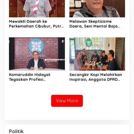
Mewakili Daerah ke
Melawan Skeptisisme
Perkemahan Cibubur, Putra
Daera, Seni Mental Baja
Petani Asal Nagari
Industri Kreatif Lokal
Sitanang Butuh Uluran
Menembus Dunia
Tangan Pemkab 50 Kota
Komaruddin Hidayat
Secangkir Kopi Melahirkan
Tegaskan Profesi
Inspirasi, Anggota DPRD
Wartawan Dilindungi UU
Payakumbuh H. Dahler SH
Pers, Dewan Pers Keluarkan
Tampung Keluhan Warga di
Pernyataan Sikap
Kafe Expresso
View More
Politik