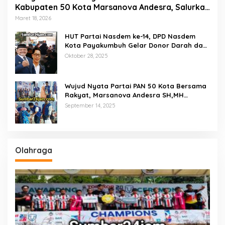
Kabupaten 50 Kota Marsanova Andesra, Salurkan
Empat Ton Bantuan Beras Untuk Masyarakat
Maret 18, 2026
Miskin
HUT Partai Nasdem ke-14, DPD Nasdem
Kota Payakumbuh Gelar Donor Darah dan
Pemeriksaan Kesehatan Gratis
Oktober 28, 2025
Wujud Nyata Partai PAN 50 Kota Bersama
Rakyat, Marsanova Andesra SH,MH
Salurkan 600 Karung Beras Untuk
September 14, 2025
Masyarakat Tak Mampu
Olahraga