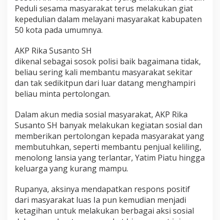
s
Peduli sesama masyarakat terus melakukan giat
a
kepedulian dalam melayani masyarakat kabupaten
h
50 kota pada umumnya.
,
D
AKP Rika Susanto SH
i
b
dikenal sebagai sosok polisi baik bagaimana tidak,
a
beliau sering kali membantu masyarakat sekitar
n
dan tak sedikitpun dari luar datang menghampiri
j
beliau minta pertolongan.
i
r
i
Dalam akun media sosial masyarakat, AKP Rika
J
Susanto SH banyak melakukan kegiatan sosial dan
e
memberikan pertolongan kepada masyarakat yang
m
membutuhkan, seperti membantu penjual keliling,
p
o
menolong lansia yang terlantar, Yatim Piatu hingga
l
keluarga yang kurang mampu.
Rupanya, aksinya mendapatkan respons positif
dari masyarakat luas Ia pun kemudian menjadi
ketagihan untuk melakukan berbagai aksi sosial