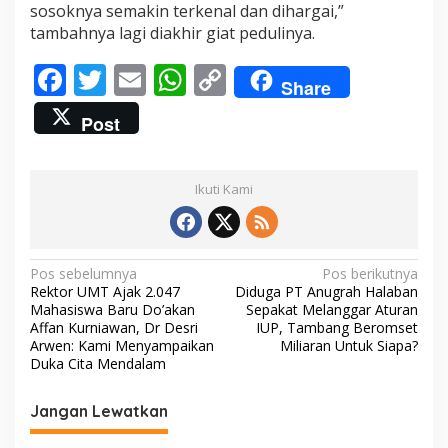
sosoknya semakin terkenal dan dihargai,”
tambahnya lagi diakhir giat pedulinya.
F
T
E
W
C
Share
ac
w
m
h
o
Post
e
itt
ai
at
p
b
er
l
s
y
Ikuti Kami
o
A
Li
o
p
n
k
p
k
N
Pos sebelumnya
Pos berikutnya
Rektor UMT Ajak 2.047
Diduga PT Anugrah Halaban
a
Mahasiswa Baru Do’akan
Sepakat Melanggar Aturan
v
Affan Kurniawan, Dr Desri
IUP, Tambang Beromset
Arwen: Kami Menyampaikan
Miliaran Untuk Siapa?
i
Duka Cita Mendalam
g
Jangan Lewatkan
a
s