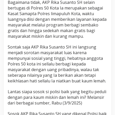
Bagaimana tidak, AKP Rika Susanto SH selain
t
a
bertugas di Polres 50 Kota Ia merupakan sebagai
P
Kasat Samapta Polres limapuluh Kota, waktu
o
luangnya diisi dengan memberikan layanan kepada
l
masyarakat melalui program berbagi sembako
r
gratis dan hingga sedekah makan gratis bagi
e
s
masyarakat miskin dan kurang mampu.
5
0
Sontak saja AKP Rika Susanto SH ini langsung
K
menjadi sorotan masyarakat luas karena
o
mempunyai sosial yang tinggi, hebatnya anggota
t
a
Polres 50 kota ini sellalu berbagi kepada
B
masyarakat dengan uang pribadinya, walau tak
a
seberapa nilainya yang Ia berikan akan tetapi
n
keikhlasan hati sellalu Ia niatkan buat kaum lemah.
t
u
K
Lantas siapa sosok si polisi baik yang begitu peduli
a
dengan para kaum miskin dan lemah ini? Melansir
u
dari berbagai sumber, Rabu (3/9/2025)
m
S
Sosok AKP Rika Susanto SH yang dikenal Polisi baik
u