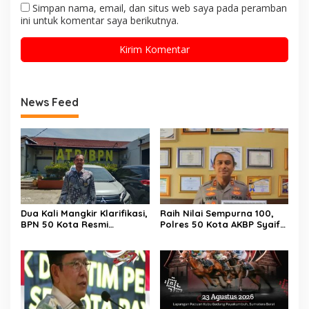
Simpan nama, email, dan situs web saya pada peramban
ini untuk komentar saya berikutnya.
News Feed
Dua Kali Mangkir Klarifikasi,
Raih Nilai Sempurna 100,
BPN 50 Kota Resmi
Polres 50 Kota AKBP Syaiful
Hentikan Sementara
Wachid, S.H., S.I.K., M.H,
Penerbitan Sertifikat Tanah
Sabet Penghargaan KPPN
Inisial JP yang Disanggah
Bukittinggi Awards 2026
Hendryola Asmira