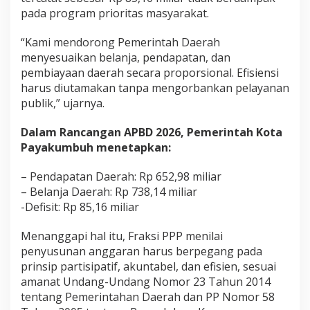
a
pada program prioritas masyarakat.
m
R
“Kami mendorong Pemerintah Daerah
a
menyesuaikan belanja, pendapatan, dan
n
c
pembiayaan daerah secara proporsional. Efisiensi
a
harus diutamakan tanpa mengorbankan pelayanan
n
publik,” ujarnya.
g
a
Dalam Rancangan APBD 2026, Pemerintah Kota
n
A
Payakumbuh menetapkan:
P
B
– Pendapatan Daerah: Rp 652,98 miliar
D
– Belanja Daerah: Rp 738,14 miliar
T
-Defisit: Rp 85,16 miliar
a
h
u
Menanggapi hal itu, Fraksi PPP menilai
n
penyusunan anggaran harus berpegang pada
A
prinsip partisipatif, akuntabel, dan efisien, sesuai
n
amanat Undang-Undang Nomor 23 Tahun 2014
g
g
tentang Pemerintahan Daerah dan PP Nomor 58
a