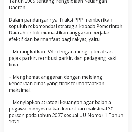
Tahun 2005 tentang Pengelolaan Keuangan
r
Daerah.
a
n
Dalam pandangannya, Fraksi PPP memberikan
2
0
sepuluh rekomendasi strategis kepada Pemerintah
2
Daerah untuk memastikan anggaran berjalan
6
efektif dan bermanfaat bagi rakyat, yaitu:
– Meningkatkan PAD dengan mengoptimalkan
pajak parkir, retribusi parkir, dan pedagang kaki
lima.
– Menghemat anggaran dengan melelang
kendaraan dinas yang tidak termanfaatkan
maksimal.
– Menyiapkan strategi keuangan agar belanja
pegawai menyesuaikan ketentuan maksimal 30
persen pada tahun 2027 sesuai UU Nomor 1 Tahun
2022.