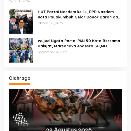
Empat Ton Bantuan Beras Untuk Masyarakat
Maret 18, 2026
Miskin
HUT Partai Nasdem ke-14, DPD Nasdem
Kota Payakumbuh Gelar Donor Darah dan
Pemeriksaan Kesehatan Gratis
Oktober 28, 2025
Wujud Nyata Partai PAN 50 Kota Bersama
Rakyat, Marsanova Andesra SH,MH
Salurkan 600 Karung Beras Untuk
September 14, 2025
Masyarakat Tak Mampu
Olahraga