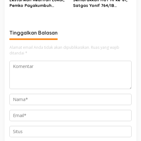
Pemko Payakumbuh
Satgas Yonif 764/IB
Bangkitkan Tradisi
Bagikan Bendera Merah
‘Mauluan Bogheh’ di Aua
Putih Serentak di
Kuniang
Perbatasan Papua
Tinggalkan Balasan
Alamat email Anda tidak akan dipublikasikan.
Ruas yang wajib
ditandai
*