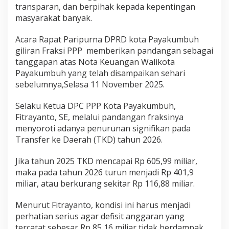
i
transparan, dan berpihak kepada kepentingan
G
masyarakat banyak.
a
r
Acara Rapat Paripurna DPRD kota Payakumbuh
i
giliran Fraksi PPP memberikan pandangan sebagai
n
M
tanggapan atas Nota Keuangan Walikota
e
Payakumbuh yang telah disampaikan sehari
s
sebelumnya,Selasa 11 November 2025.
j
i
Selaku Ketua DPC PPP Kota Payakumbuh,
d
d
Fitrayanto, SE, melalui pandangan fraksinya
a
menyoroti adanya penurunan signifikan pada
n
Transfer ke Daerah (TKD) tahun 2026.
G
u
Jika tahun 2025 TKD mencapai Rp 605,99 miliar,
r
u
maka pada tahun 2026 turun menjadi Rp 401,9
T
miliar, atau berkurang sekitar Rp 116,88 miliar.
P
A
Menurut Fitrayanto, kondisi ini harus menjadi
D
perhatian serius agar defisit anggaran yang
a
l
tercatat sebesar Rp 85,16 miliar tidak berdampak