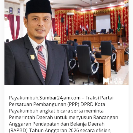
o
P
a
y
a
k
u
m
b
u
h
P
e
r
h
a
t
Payakumbuh,
Sumbar24jam.com
– Fraksi Partai
i
Persatuan Pembangunan (PPP) DPRD Kota
k
a
Payakumbuh angkat bicara serta meminta
n
Pemerintah Daerah untuk menyusun Rancangan
G
Anggaran Pendapatan dan Belanja Daerah
a
(RAPBD) Tahun Anggaran 2026 secara efisien,
j