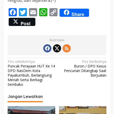
religius, dan sejahtera.(*)
F
T
E
W
C
Share
ac
w
m
h
o
Post
e
itt
ai
at
p
b
er
l
s
y
Ikuti Kami
o
A
Li
o
p
n
k
p
k
N
Pos sebelumnya
Pos berikutnya
Puncak Perayaan HUT Ke 14
Buron..! DPO Kasus
a
DPD NasDem Kota
Pencurian Ditangkap Saat
v
Payakumbuh, Berlangsung
Berjualan
Meriah Serta Berbagi
i
Sembako
g
Jangan Lewatkan
a
s
i