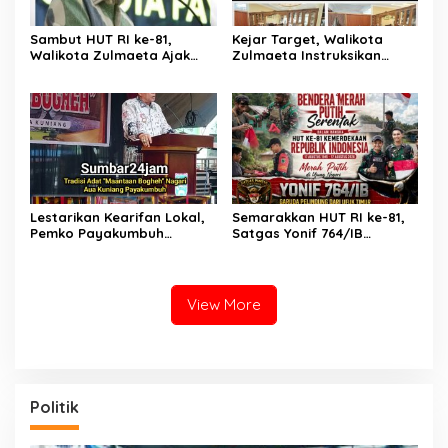
Sambut HUT RI ke-81,
Kejar Target, Walikota
Walikota Zulmaeta Ajak
Zulmaeta Instruksikan
Warga Payakumbuh
Persiapan Pacu Kuda
Serentak Merahkan Kota
Payakumbuh 2026 Dikebut
Sepanjang Agustus
Lestarikan Kearifan Lokal,
Semarakkan HUT RI ke-81,
Pemko Payakumbuh
Satgas Yonif 764/IB
Bangkitkan Tradisi
Bagikan Bendera Merah
‘Mauluan Bogheh’ di Aua
Putih Serentak di
Kuniang
Perbatasan Papua
View More
Politik