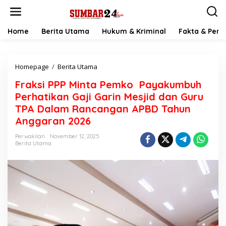
L
e
w
a
Home
Berita Utama
Hukum & Kriminal
Fakta & Peris
t
i
k
Homepage
/
Berita Utama
F
e
r
k
Fraksi PPP Minta Pemko Payakumbuh
a
o
k
n
Perhatikan Gaji Garin Mesjid dan Guru
s
t
TPA Dalam Rancangan APBD Tahun
i
e
Anggaran 2026
P
n
P
Perwakilan
November 12, 2025
P
Berita Utama
M
i
n
t
a
P
e
m
k