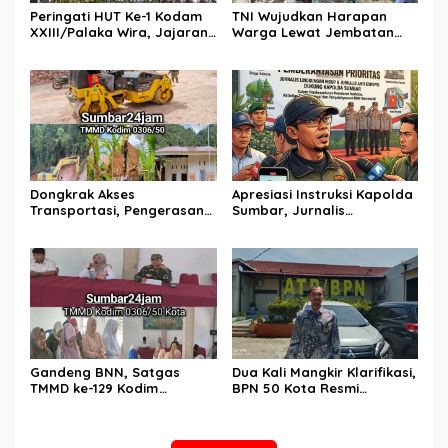
Peringati HUT Ke-1 Kodam
TNI Wujudkan Harapan
XXIII/Palaka Wira, Jajaran
Warga Lewat Jembatan
Korem 132/Tadulako Ikuti
Gantung Sungai Menaula,
Ziarah Rombongan di TMP
Menghubungkan Dua
Tatura PALU
Tepian
Dongkrak Akses
Apresiasi Instruksi Kapolda
Transportasi, Pengerasan
Sumbar, Jurnalis
Jalan Sirtu TMMD ke-129 di
Lingkungan Siap Kawal
Buluh Kasok Mulai Dikebut
Pemberantasan Kejahatan
BBM dan Tambang Ilegal
Gandeng BNN, Satgas
Dua Kali Mangkir Klarifikasi,
TMMD ke-129 Kodim
BPN 50 Kota Resmi
0306/50 Kota Edukasi
Hentikan Sementara
Warga Soal Bahaya
Penerbitan Sertifikat Tanah
Narkoba
Inisial JP yang Disanggah