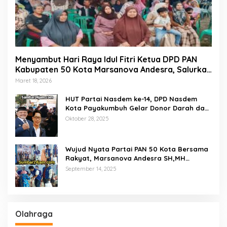
Menyambut Hari Raya Idul Fitri Ketua DPD PAN
Kabupaten 50 Kota Marsanova Andesra, Salurkan
Empat Ton Bantuan Beras Untuk Masyarakat
Maret 18, 2026
Miskin
HUT Partai Nasdem ke-14, DPD Nasdem
Kota Payakumbuh Gelar Donor Darah dan
Pemeriksaan Kesehatan Gratis
Oktober 28, 2025
Wujud Nyata Partai PAN 50 Kota Bersama
Rakyat, Marsanova Andesra SH,MH
Salurkan 600 Karung Beras Untuk
September 14, 2025
Masyarakat Tak Mampu
Olahraga