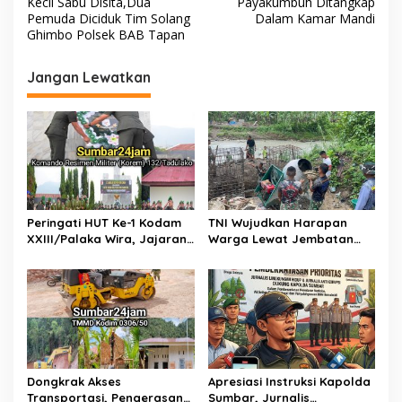
Kecil Sabu Disita,Dua
Payakumbuh Ditangkap
v
Pemuda Diciduk Tim Solang
Dalam Kamar Mandi
Ghimbo Polsek BAB Tapan
i
g
Jangan Lewatkan
a
s
i
p
o
s
Peringati HUT Ke-1 Kodam
TNI Wujudkan Harapan
XXIII/Palaka Wira, Jajaran
Warga Lewat Jembatan
Korem 132/Tadulako Ikuti
Gantung Sungai Menaula,
Ziarah Rombongan di TMP
Menghubungkan Dua
Tatura PALU
Tepian
Dongkrak Akses
Apresiasi Instruksi Kapolda
Transportasi, Pengerasan
Sumbar, Jurnalis