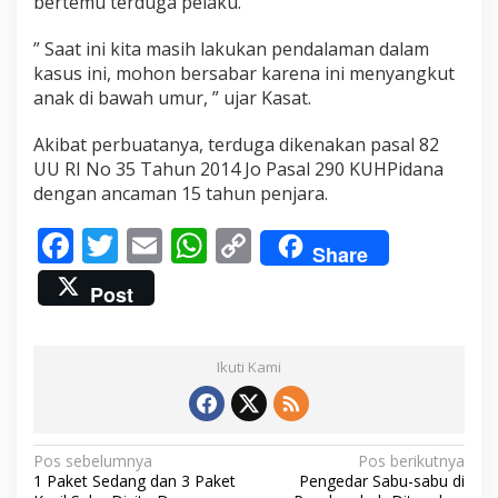
bertemu terduga pelaku.
” Saat ini kita masih lakukan pendalaman dalam
kasus ini, mohon bersabar karena ini menyangkut
anak di bawah umur, ” ujar Kasat.
Akibat perbuatanya, terduga dikenakan pasal 82
UU RI No 35 Tahun 2014 Jo Pasal 290 KUHPidana
dengan ancaman 15 tahun penjara.
F
T
E
W
C
Share
ac
w
m
h
o
Post
e
itt
ai
at
p
b
er
l
s
y
Ikuti Kami
o
A
Li
o
p
n
k
p
k
N
Pos sebelumnya
Pos berikutnya
1 Paket Sedang dan 3 Paket
Pengedar Sabu-sabu di
a