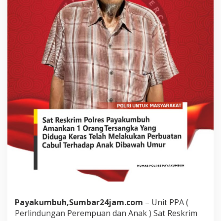
a
d
a
A
n
a
k
D
i
b
a
w
a
h
U
m
u
r
,
P
r
i
a
Payakumbuh,Sumbar24jam.com
– Unit PPA (
L
Perlindungan Perempuan dan Anak ) Sat Reskrim
a