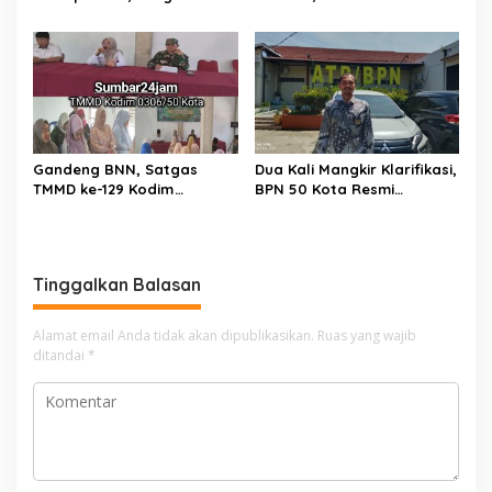
Jalan Sirtu TMMD ke-129 di
Lingkungan Siap Kawal
Buluh Kasok Mulai Dikebut
Pemberantasan Kejahatan
BBM dan Tambang Ilegal
Gandeng BNN, Satgas
Dua Kali Mangkir Klarifikasi,
TMMD ke-129 Kodim
BPN 50 Kota Resmi
0306/50 Kota Edukasi
Hentikan Sementara
Warga Soal Bahaya
Penerbitan Sertifikat Tanah
Narkoba
Inisial JP yang Disanggah
Hendryola Asmira
Tinggalkan Balasan
Alamat email Anda tidak akan dipublikasikan.
Ruas yang wajib
ditandai
*