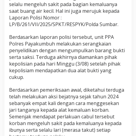
a
selalu mengeluh sakit pada bagian kemaluanya
k
saat buang air kecil. Hal ini juga merujuk kepada
B
Laporan Polisi Nomor :
e
LP/B/261/VII/2025/SPKT/RESPYK/Polda Sumbar.
r
w
a
Berdasarkan laporan polisi tersebut, unit PPA
j
Polres Payakumbuh melakukan serangkaian
i
penyelidikan dengan mengumpulkan barang bukti
b
serta saksi. Terduga akhirnya diamankan pihak
kepolisian pada hari Minggu (3/08) setelah pihak
kepolisiam mendapatkan dua alat bukti yang
cukup.
Berdasarkan pemeriksaan awal, diketahui terduga
telah melakukan aksi bejatnya sejak tahun 2024
sebanyak empat kali dengan cara menggesekan
jari tanganya kepada alat kemaluan korban.
Semenjak mendapat perlakuan cabul tersebut
korban mengeluh sakit pada kemaluanya kepada
ibunya serta selalu lari (merasa takut) setiap