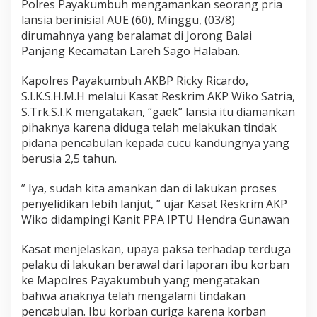
Polres Payakumbuh mengamankan seorang pria
n
lansia berinisial AUE (60), Minggu, (03/8)
s
i
dirumahnya yang beralamat di Jorong Balai
a
Panjang Kecamatan Lareh Sago Halaban.
D
i
Kapolres Payakumbuh AKBP Ricky Ricardo,
h
S.I.K.S.H.M.H melalui Kasat Reskrim AKP Wiko Satria,
a
l
S.Trk.S.I.K mengatakan, “gaek” lansia itu diamankan
a
pihaknya karena diduga telah melakukan tindak
b
pidana pencabulan kepada cucu kandungnya yang
a
berusia 2,5 tahun.
n
D
i
” Iya, sudah kita amankan dan di lakukan proses
a
penyelidikan lebih lanjut, ” ujar Kasat Reskrim AKP
m
Wiko didampingi Kanit PPA IPTU Hendra Gunawan
a
n
Kasat menjelaskan, upaya paksa terhadap terduga
k
a
pelaku di lakukan berawal dari laporan ibu korban
n
ke Mapolres Payakumbuh yang mengatakan
P
bahwa anaknya telah mengalami tindakan
i
pencabulan. Ibu korban curiga karena korban
h