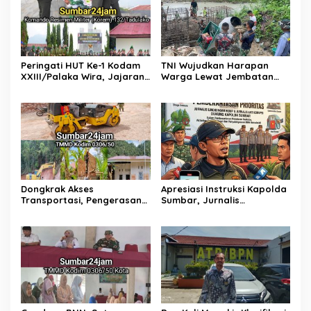
Peringati HUT Ke-1 Kodam
TNI Wujudkan Harapan
XXIII/Palaka Wira, Jajaran
Warga Lewat Jembatan
Korem 132/Tadulako Ikuti
Gantung Sungai Menaula,
Ziarah Rombongan di TMP
Menghubungkan Dua
Tatura PALU
Tepian
Dongkrak Akses
Apresiasi Instruksi Kapolda
Transportasi, Pengerasan
Sumbar, Jurnalis
Jalan Sirtu TMMD ke-129 di
Lingkungan Siap Kawal
Buluh Kasok Mulai Dikebut
Pemberantasan Kejahatan
BBM dan Tambang Ilegal