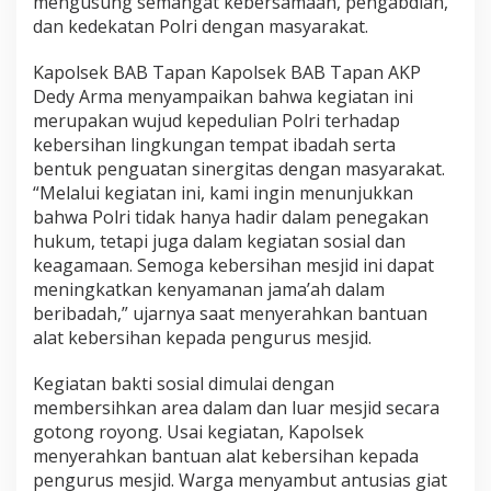
mengusung semangat kebersamaan, pengabdian,
s
dan kedekatan Polri dengan masyarakat.
a
n
a
Kapolsek BAB Tapan Kapolsek BAB Tapan AKP
k
Dedy Arma menyampaikan bahwa kegiatan ini
a
merupakan wujud kepedulian Polri terhadap
n
kebersihan lingkungan tempat ibadah serta
B
bentuk penguatan sinergitas dengan masyarakat.
a
k
“Melalui kegiatan ini, kami ingin menunjukkan
t
bahwa Polri tidak hanya hadir dalam penegakan
i
hukum, tetapi juga dalam kegiatan sosial dan
S
keagamaan. Semoga kebersihan mesjid ini dapat
o
s
meningkatkan kenyamanan jama’ah dalam
i
beribadah,” ujarnya saat menyerahkan bantuan
a
alat kebersihan kepada pengurus mesjid.
l
R
Kegiatan bakti sosial dimulai dengan
e
l
membersihkan area dalam dan luar mesjid secara
i
gotong royong. Usai kegiatan, Kapolsek
g
menyerahkan bantuan alat kebersihan kepada
i
pengurus mesjid. Warga menyambut antusias giat
M