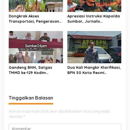
Dongkrak Akses
Apresiasi Instruksi Kapolda
Transportasi, Pengerasan
Sumbar, Jurnalis
Jalan Sirtu TMMD ke-129 di
Lingkungan Siap Kawal
Buluh Kasok Mulai Dikebut
Pemberantasan Kejahatan
BBM dan Tambang Ilegal
Gandeng BNN, Satgas
Dua Kali Mangkir Klarifikasi,
TMMD ke-129 Kodim
BPN 50 Kota Resmi
0306/50 Kota Edukasi
Hentikan Sementara
Warga Soal Bahaya
Penerbitan Sertifikat Tanah
Narkoba
Inisial JP yang Disanggah
Hendryola Asmira
Tinggalkan Balasan
Alamat email Anda tidak akan dipublikasikan.
Ruas yang wajib
ditandai
*