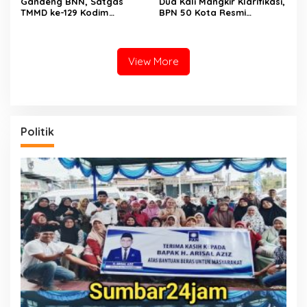
Gandeng BNN, Satgas
Dua Kali Mangkir Klarifikasi,
TMMD ke-129 Kodim
BPN 50 Kota Resmi
0306/50 Kota Edukasi
Hentikan Sementara
Warga Soal Bahaya
Penerbitan Sertifikat Tanah
Narkoba
Inisial JP yang Disanggah
Hendryola Asmira
View More
Politik