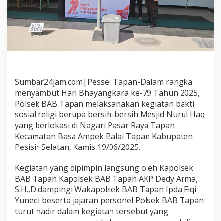
y
a
r
a
k
a
t
,
P
Sumbar24jam.com|Pessel Tapan-Dalam rangka
o
menyambut Hari Bhayangkara ke-79 Tahun 2025,
l
s
Polsek BAB Tapan melaksanakan kegiatan bakti
e
sosial religi berupa bersih-bersih Mesjid Nurul Haq
k
yang berlokasi di Nagari Pasar Raya Tapan
B
Kecamatan Basa Ampek Balai Tapan Kabupaten
A
B
Pesisir Selatan, Kamis 19/06/2025.
T
a
Kegiatan yang dipimpin langsung oleh Kapolsek
p
BAB Tapan Kapolsek BAB Tapan AKP Dedy Arma,
a
S.H.,Didampingi Wakapolsek BAB Tapan Ipda Fiqi
n
L
Yunedi beserta jajaran personel Polsek BAB Tapan
a
turut hadir dalam kegiatan tersebut yang
k