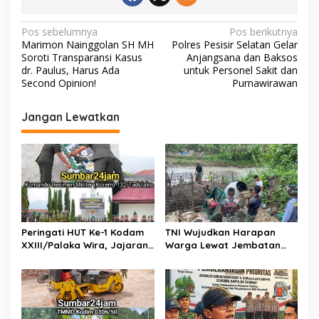
o
p
n
-
k
p
k
7
N
Pos sebelumnya
Pos berikutnya
9
Marimon Nainggolan SH MH
Polres Pesisir Selatan Gelar
a
Soroti Transparansi Kasus
Anjangsana dan Baksos
v
dr. Paulus, Harus Ada
untuk Personel Sakit dan
Second Opinion!
Purnawirawan
i
g
Jangan Lewatkan
a
s
i
p
o
s
Peringati HUT Ke-1 Kodam
TNI Wujudkan Harapan
XXIII/Palaka Wira, Jajaran
Warga Lewat Jembatan
Korem 132/Tadulako Ikuti
Gantung Sungai Menaula,
Ziarah Rombongan di TMP
Menghubungkan Dua
Tatura PALU
Tepian