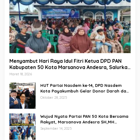
Menyambut Hari Raya Idul Fitri Ketua DPD PAN
Kabupaten 50 Kota Marsanova Andesra, Salurkan
Empat Ton Bantuan Beras Untuk Masyarakat
Maret 18, 2026
Miskin
HUT Partai Nasdem ke-14, DPD Nasdem
Kota Payakumbuh Gelar Donor Darah dan
Pemeriksaan Kesehatan Gratis
Oktober 28, 2025
Wujud Nyata Partai PAN 50 Kota Bersama
Rakyat, Marsanova Andesra SH,MH
Salurkan 600 Karung Beras Untuk
September 14, 2025
Masyarakat Tak Mampu