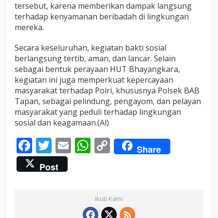
tersebut, karena memberikan dampak langsung
e
n
terhadap kenyamanan beribadah di lingkungan
y
mereka.
a
m
Secara keseluruhan, kegiatan bakti sosial
b
berlangsung tertib, aman, dan lancar. Selain
u
t
sebagai bentuk perayaan HUT Bhayangkara,
H
kegiatan ini juga memperkuat kepercayaan
a
masyarakat terhadap Polri, khususnya Polsek BAB
r
Tapan, sebagai pelindung, pengayom, dan pelayan
i
B
masyarakat yang peduli terhadap lingkungan
h
sosial dan keagamaan.(Al)
a
y
F
T
E
W
C
a
Share
n
ac
w
m
h
o
g
Post
e
itt
ai
at
p
k
a
b
er
l
s
y
r
Ikuti Kami
a
o
A
Li
K
e