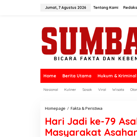
L
e
Jumat, 7 Agustus 2026
Tentang Kami
Redaks
w
a
t
i
k
e
k
o
n
t
e
n
Home
Berita Utama
Hukum & Kriminal
Nasional
Kuliner
Sosok
Viral
Wisata
Oto
Homepage
/
Fakta & Peristiwa
H
a
Hari Jadi ke-79 A
r
i
Masyarakat Asahan
J
a