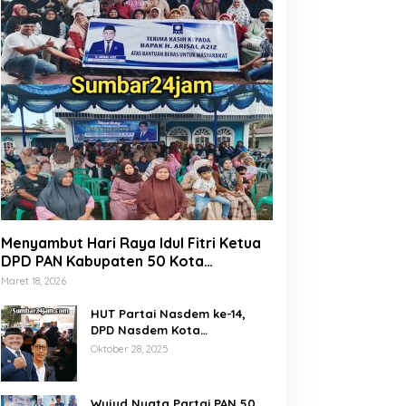
Menyambut Hari Raya Idul Fitri Ketua
DPD PAN Kabupaten 50 Kota
Marsanova Andesra, Salurkan Empat
Maret 18, 2026
Ton Bantuan Beras Untuk Masyarakat
Miskin
HUT Partai Nasdem ke-14,
DPD Nasdem Kota
Payakumbuh Gelar Donor
Oktober 28, 2025
Darah dan Pemeriksaan
Kesehatan Gratis
Wujud Nyata Partai PAN 50