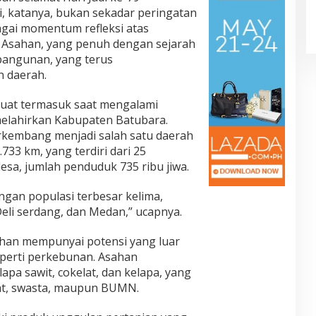
i, katanya, bukan sekadar peringatan
agai momentum refleksi atas
 Asahan, yang penuh dengan sejarah
angunan, yang terus
n daerah.
kuat termasuk saat mengalami
elahirkan Kabupaten Batubara.
erkembang menjadi salah satu daerah
.733 km, yang terdiri dari 25
esa, jumlah penduduk 735 ribu jiwa.
gan populasi terbesar kelima,
eli serdang, dan Medan,” ucapnya.
han mempunyai potensi yang luar
eperti perkebunan. Asahan
apa sawit, cokelat, dan kelapa, yang
yat, swasta, maupun BUMN.