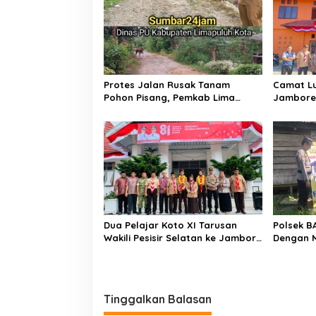
s
i
p
o
s
Protes Jalan Rusak Tanam
Camat Lu
Pohon Pisang, Pemkab Lima
Jambore 
Puluh Kota Pastikan Perbaikan
Tahun 20
Segera Direalisasikan
Dua Pelajar Koto XI Tarusan
Polsek B
Wakili Pesisir Selatan ke Jambore
Dengan 
Nasional 2026 di Cibubur, Jalani
Mampu Me
Karantina Sebelum Berangkat
Tinggalkan Balasan