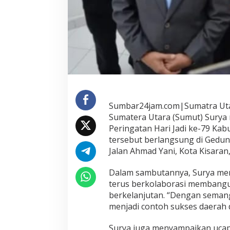
j
a
k
M
a
s
y
a
r
a
k
Sumbar24jam.com|Sumatra Uta
a
Sumatera Utara (Sumut) Surya 
t
Peringatan Hari Jadi ke-79 Ka
A
s
tersebut berlangsung di Gedu
a
Jalan Ahmad Yani, Kota Kisaran
h
a
Dalam sambutannya, Surya me
n
terus berkolaborasi membangu
T
e
berkelanjutan. “Dengan seman
r
menjadi contoh sukses daerah d
u
s
Surya juga menyampaikan ucapa
B