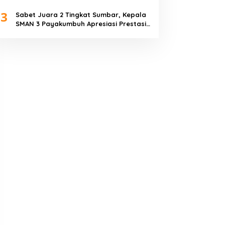
Piala Dunia 2026
3
Sabet Juara 2 Tingkat Sumbar, Kepala
SMAN 3 Payakumbuh Apresiasi Prestasi
Tim Sepak Bola SMANTIG