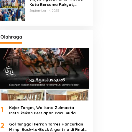
Kota Bersama Rakyat,
Marsanova Andesra SH,MH
September 14, 2025
Salurkan 600 Karung Beras
Untuk Masyarakat Tak
Mampu
Olahraga
1
Kejar Target, Walikota Zulmaeta
Instruksikan Persiapan Pacu Kuda
Payakumbuh 2026 Dikebut
2
Gol Tunggal Ferran Torres Hancurkan
Mimpi Back-to-Back Argentina di Final