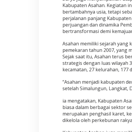
Kabupaten Asahan. Kegiatan in
e
r
bertambahnya usia, tetapi seb
k
perjalanan panjang Kabupaten
o
perjuangan dan dinamika Pemb
l
bertransformasi demi kemajua
a
b
o
Asahan memiliki sejarah yang 
r
pemekaran tahun 2007, yang m
a
Sejak saat itu, Asahan terus b
s
strategis dengan luas wilayah 3
i
M
kecamatan, 27 kelurahan, 177 d
e
m
“Asahan menjadi kabupaten den
b
setelah Simalungun, Langkat, D
a
n
ia mengatakan, Kabupaten Asa
g
u
biasa dalam berbagai sektor s
n
merupakan penghasil karet, kel
D
dikelola oleh perkebunan rak
a
e