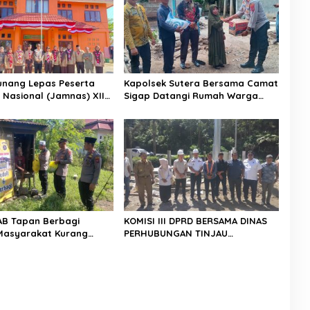
nang Lepas Peserta
Kapolsek Sutera Bersama Camat
Nasional (Jamnas) XII
Sigap Datangi Rumah Warga
26
Yang Terkena Angin Puting
Beliung
AB Tapan Berbagi
KOMISI III DPRD BERSAMA DINAS
Masyarakat Kurang
PERHUBUNGAN TINJAU
lalui Jum’at Berkah
PEMBANGUNAN LAMPU HIGH MAST
DI BATAS PESSEL – PADANG