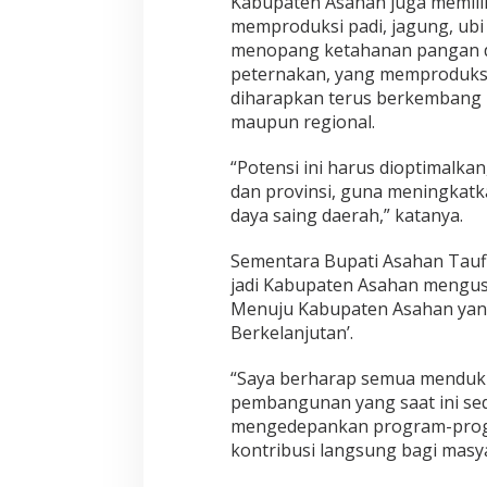
Kabupaten Asahan juga memili
r
a
memproduksi padi, jagung, ubi
h
menopang ketahanan pangan da
peternakan, yang memproduksi
diharapkan terus berkembang
maupun regional.
“Potensi ini harus dioptimalkan
dan provinsi, guna meningkat
daya saing daerah,” katanya.
Sementara Bupati Asahan Taufi
jadi Kabupaten Asahan mengus
Menuju Kabupaten Asahan yang 
Berkelanjutan’.
“Saya berharap semua mendu
pembangunan yang saat ini sed
mengedepankan program-prog
kontribusi langsung bagi masya