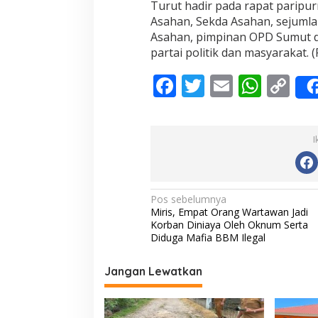
Turut hadir pada rapat parip
Asahan, Sekda Asahan, sejuml
Asahan, pimpinan OPD Sumut d
partai politik dan masyarakat. (
F
T
E
W
C
ac
w
m
h
o
e
itt
ai
at
p
I
b
er
l
s
y
o
A
Li
o
p
n
N
Pos sebelumnya
Miris, Empat Orang Wartawan Jadi
k
p
k
a
Korban Diniaya Oleh Oknum Serta
v
Diduga Mafia BBM Ilegal
i
Jangan Lewatkan
g
a