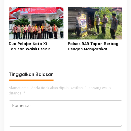
Subsidi di Padang, 1.350
Rumah Warga Yang
Liter Disita
Terkena Angin Puting
Beliung
Dua Pelajar Koto XI
Polsek BAB Tapan Berbagi
Tarusan Wakili Pesisir
Dengan Masyarakat
Selatan ke Jambore
Kurang Mampu Melalui
Nasional 2026 di Cibubur,
Jum’at Berkah
Jalani Karantina Sebelum
Berangkat
Tinggalkan Balasan
Alamat email Anda tidak akan dipublikasikan.
Ruas yang wajib
ditandai
*