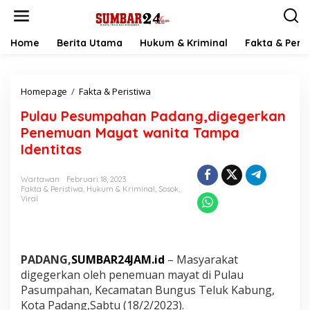
L
e
w
a
Home
Berita Utama
Hukum & Kriminal
Fakta & Peris
t
i
k
Homepage
/
Fakta & Peristiwa
P
e
u
k
Pulau Pesumpahan Padang,digegerkan
l
o
a
n
Penemuan Mayat wanita Tampa
u
t
Identitas
P
e
e
n
s
Wartawan
Februari 18, 2023
Fakta & Peristiwa
,
Hukum & Kriminal
,
Sosok
,
u
Viral
m
p
a
h
a
PADANG,
SUMBAR24JAM.id
– Masyarakat
n
digegerkan oleh penemuan mayat di Pulau
P
Pasumpahan, Kecamatan Bungus Teluk Kabung,
a
d
Kota Padang,Sabtu (18/2/2023).