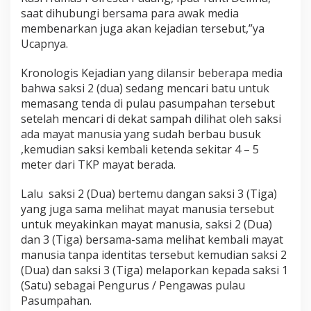
a
saat dihubungi bersama para awak media
t
membenarkan juga akan kejadian tersebut,”ya
w
Ucapnya.
a
n
i
Kronologis Kejadian yang dilansir beberapa media
t
bahwa saksi 2 (dua) sedang mencari batu untuk
a
memasang tenda di pulau pasumpahan tersebut
T
setelah mencari di dekat sampah dilihat oleh saksi
a
m
ada mayat manusia yang sudah berbau busuk
p
,kemudian saksi kembali ketenda sekitar 4 – 5
a
meter dari TKP mayat berada.
I
d
Lalu saksi 2 (Dua) bertemu dangan saksi 3 (Tiga)
e
n
yang juga sama melihat mayat manusia tersebut
t
untuk meyakinkan mayat manusia, saksi 2 (Dua)
i
dan 3 (Tiga) bersama-sama melihat kembali mayat
t
manusia tanpa identitas tersebut kemudian saksi 2
a
(Dua) dan saksi 3 (Tiga) melaporkan kepada saksi 1
s
(Satu) sebagai Pengurus / Pengawas pulau
Pasumpahan.