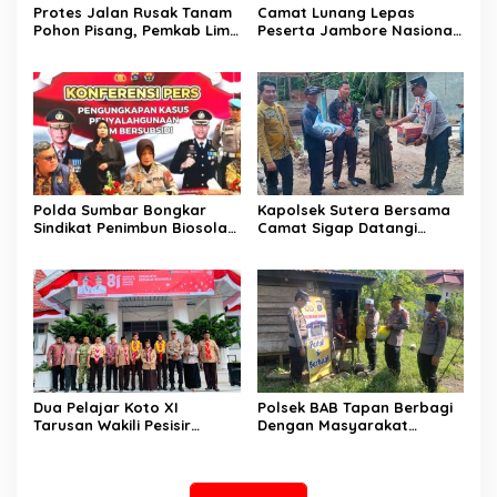
Protes Jalan Rusak Tanam
Camat Lunang Lepas
Pohon Pisang, Pemkab Lima
Peserta Jambore Nasional
Puluh Kota Pastikan
(Jamnas) XII Tahun 2026
Perbaikan Segera
Direalisasikan
Polda Sumbar Bongkar
Kapolsek Sutera Bersama
Sindikat Penimbun Biosolar
Camat Sigap Datangi
Subsidi di Padang, 1.350
Rumah Warga Yang
Liter Disita
Terkena Angin Puting
Beliung
Dua Pelajar Koto XI
Polsek BAB Tapan Berbagi
Tarusan Wakili Pesisir
Dengan Masyarakat
Selatan ke Jambore
Kurang Mampu Melalui
Nasional 2026 di Cibubur,
Jum’at Berkah
Jalani Karantina Sebelum
Berangkat