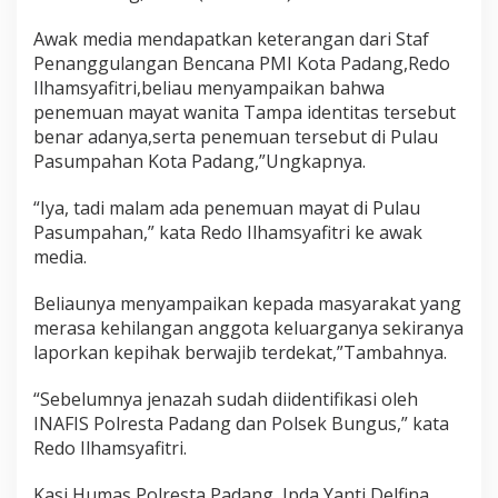
a
n
Awak media mendapatkan keterangan dari Staf
g
Penanggulangan Bencana PMI Kota Padang,Redo
,
Ilhamsyafitri,beliau menyampaikan bahwa
d
i
penemuan mayat wanita Tampa identitas tersebut
g
benar adanya,serta penemuan tersebut di Pulau
e
Pasumpahan Kota Padang,”Ungkapnya.
g
e
“Iya, tadi malam ada penemuan mayat di Pulau
r
k
Pasumpahan,” kata Redo Ilhamsyafitri ke awak
a
media.
n
P
Beliaunya menyampaikan kepada masyarakat yang
e
merasa kehilangan anggota keluarganya sekiranya
n
e
laporkan kepihak berwajib terdekat,”Tambahnya.
m
u
“Sebelumnya jenazah sudah diidentifikasi oleh
a
INAFIS Polresta Padang dan Polsek Bungus,” kata
n
Redo Ilhamsyafitri.
M
a
y
Kasi Humas Polresta Padang, Ipda Yanti Delfina,