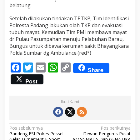
belatung.
Setelah dilakukan tindakan TPTKP, Tim Identifikasi
Polresta Padang lakukan olah TKP dan evakuasi
tubuh mayat. Kemudian Tim PMI membawa mayat
dr Pulau Pasumpahan menuju Pelabuhan Barau,
Bungus untuk dibawa kerumah sakit Bhayangkara
Polda Sumbar dg Ambulance.(red*)
F
T
E
W
C
Share
ac
w
m
h
o
Post
e
itt
ai
at
p
b
er
l
s
y
Ikuti Kami
o
A
Li
o
p
n
k
p
k
N
Pos sebelumnya
Pos berikutnya
Gandeng ESI Polres Pessel
Dewan Pengurus Pusat
a
Gelar Turnament E-Sport
AMANMATA Dan GENATIKA