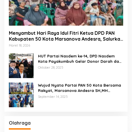
Menyambut Hari Raya Idul Fitri Ketua DPD PAN
Kabupaten 50 Kota Marsanova Andesra, Salurkan
Empat Ton Bantuan Beras Untuk Masyarakat
Maret 18, 2026
Miskin
HUT Partai Nasdem ke-14, DPD Nasdem
Kota Payakumbuh Gelar Donor Darah dan
Pemeriksaan Kesehatan Gratis
Oktober 28, 2025
Wujud Nyata Partai PAN 50 Kota Bersama
Rakyat, Marsanova Andesra SH,MH
Salurkan 600 Karung Beras Untuk
September 14, 2025
Masyarakat Tak Mampu
Olahraga