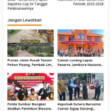
v
Kapolres Cup Ini Tanggal
Periode 2023-2028
Pelaksanaannya
i
g
Jangan Lewatkan
a
s
i
p
o
s
Protes Jalan Rusak Tanam
Camat Lunang Lepas
Pohon Pisang, Pemkab Lima
Peserta Jambore Nasional
Puluh Kota Pastikan
(Jamnas) XII Tahun 2026
Perbaikan Segera
Direalisasikan
Polda Sumbar Bongkar
Kapolsek Sutera Bersama
Sindikat Penimbun Biosolar
Camat Sigap Datangi