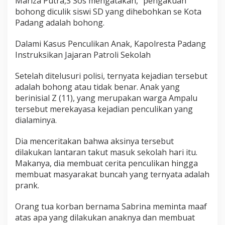
Mariza Putra,S Sos mengatakan,” pengakuan
n
bohong diculik siswi SD yang dihebohkan se Kota
g
Padang adalah bohong.
T
e
n
Dalami Kasus Penculikan Anak, Kapolresta Padang
t
Instruksikan Jajaran Patroli Sekolah
a
n
Setelah ditelusuri polisi, ternyata kejadian tersebut
g
adalah bohong atau tidak benar. Anak yang
P
e
berinisial Z (11), yang merupakan warga Ampalu
n
tersebut merekayasa kejadian penculikan yang
c
dialaminya.
u
l
Dia menceritakan bahwa aksinya tersebut
i
k
dilakukan lantaran takut masuk sekolah hari itu.
a
Makanya, dia membuat cerita penculikan hingga
n
membuat masyarakat buncah yang ternyata adalah
A
prank.
n
a
k
Orang tua korban bernama Sabrina meminta maaf
,
atas apa yang dilakukan anaknya dan membuat
G