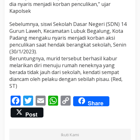
dia nyaris menjadi korban penculikan,” ujar
Kapolsek
Sebelumnya, siswi Sekolah Dasar Negeri (SDN) 14
Gurun Laweh, Kecamatan Lubuk Begalung, Kota
Padang mengaku nyaris menjadi korban aksi
penculikan saat hendak berangkat sekolah, Senin
(30/1/2023).
Beruntungnya, murid tersebut berhasil kabur
melarikan diri menuju rumah neneknya yang
berada tidak jauh dari sekolah, kendati sempat
diancam oleh pelaku dengan sebilah pisau. (Red,
ST)
F
T
E
W
C
Share
ac
w
m
h
o
Post
e
itt
ai
at
p
b
er
l
s
y
Ikuti Kami