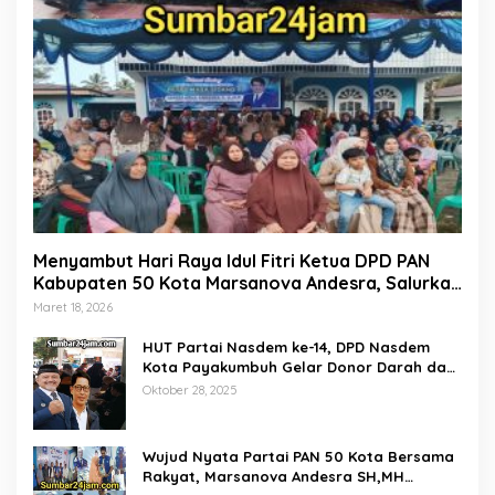
Menyambut Hari Raya Idul Fitri Ketua DPD PAN
Kabupaten 50 Kota Marsanova Andesra, Salurkan
Empat Ton Bantuan Beras Untuk Masyarakat
Maret 18, 2026
Miskin
HUT Partai Nasdem ke-14, DPD Nasdem
Kota Payakumbuh Gelar Donor Darah dan
Pemeriksaan Kesehatan Gratis
Oktober 28, 2025
Wujud Nyata Partai PAN 50 Kota Bersama
Rakyat, Marsanova Andesra SH,MH