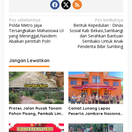
o
A
Li
o
p
n
k
p
k
N
Pos sebelumnya
Pos berikutnya
Polda Metro Jaya
Bentuk Kepedulian : Dinas
a
Tersangkakan Mahasiswa UI
Sosial Kab Bekasi,Sambangi
v
yang Meninggal,Nasdem:
dan Serahkan Bantuan
Abaikan perintah Polri
Sembako Untuk Anak
i
Penderita Bibir Sumbing
g
Jangan Lewatkan
a
s
i
p
o
s
Protes Jalan Rusak Tanam
Camat Lunang Lepas
Pohon Pisang, Pemkab Lima
Peserta Jambore Nasional
Puluh Kota Pastikan
(Jamnas) XII Tahun 2026
Perbaikan Segera
Direalisasikan