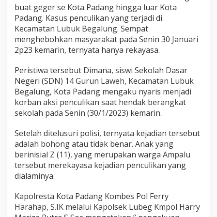
k
buat geger se Kota Padang hingga luar Kota
S
Padang. Kasus penculikan yang terjadi di
e
Kecamatan Lubuk Begalung. Sempat
k
menghebohkan masyarakat pada Senin 30 Januari
o
l
2p23 kemarin, ternyata hanya rekayasa.
a
h
Peristiwa tersebut Dimana, siswi Sekolah Dasar
I
Negeri (SDN) 14 Gurun Laweh, Kecamatan Lubuk
b
Begalung, Kota Padang mengaku nyaris menjadi
u
B
korban aksi penculikan saat hendak berangkat
u
sekolah pada Senin (30/1/2023) kemarin.
a
t
Setelah ditelusuri polisi, ternyata kejadian tersebut
B
adalah bohong atau tidak benar. Anak yang
e
r
berinisial Z (11), yang merupakan warga Ampalu
i
tersebut merekayasa kejadian penculikan yang
t
dialaminya.
a
B
Kapolresta Kota Padang Kombes Pol Ferry
o
h
Harahap, S.IK melalui Kapolsek Lubeg Kmpol Harry
o