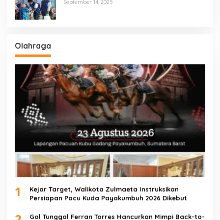
Salurkan 600 Karung Beras Untuk
September 14, 2025
Masyarakat Tak Mampu
Olahraga
1
Kejar Target, Walikota Zulmaeta Instruksikan
Persiapan Pacu Kuda Payakumbuh 2026 Dikebut
2
Gol Tunggal Ferran Torres Hancurkan Mimpi Back-to-