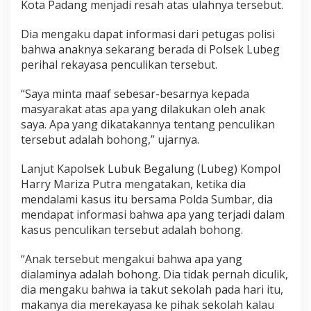
Kota Padang menjadi resah atas ulahnya tersebut.
e
g
Dia mengaku dapat informasi dari petugas polisi
e
r
bahwa anaknya sekarang berada di Polsek Lubeg
k
perihal rekayasa penculikan tersebut.
a
n
“Saya minta maaf sebesar-besarnya kepada
S
masyarakat atas apa yang dilakukan oleh anak
e
K
saya. Apa yang dikatakannya tentang penculikan
o
tersebut adalah bohong,” ujarnya.
t
a
Lanjut Kapolsek Lubuk Begalung (Lubeg) Kompol
P
Harry Mariza Putra mengatakan, ketika dia
a
d
mendalami kasus itu bersama Polda Sumbar, dia
a
mendapat informasi bahwa apa yang terjadi dalam
n
kasus penculikan tersebut adalah bohong.
g
“Anak tersebut mengakui bahwa apa yang
dialaminya adalah bohong. Dia tidak pernah diculik,
dia mengaku bahwa ia takut sekolah pada hari itu,
makanya dia merekayasa ke pihak sekolah kalau