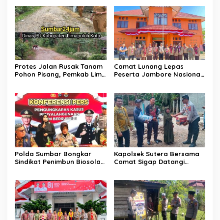
Protes Jalan Rusak Tanam
Camat Lunang Lepas
Pohon Pisang, Pemkab Lima
Peserta Jambore Nasional
Puluh Kota Pastikan
(Jamnas) XII Tahun 2026
Perbaikan Segera
Direalisasikan
Polda Sumbar Bongkar
Kapolsek Sutera Bersama
Sindikat Penimbun Biosolar
Camat Sigap Datangi
Subsidi di Padang, 1.350
Rumah Warga Yang
Liter Disita
Terkena Angin Puting
Beliung