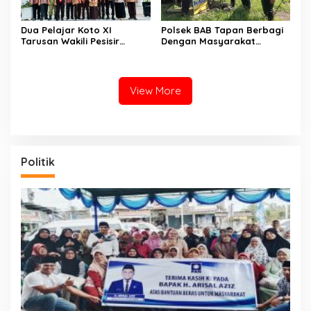
Dua Pelajar Koto XI
Polsek BAB Tapan Berbagi
Tarusan Wakili Pesisir
Dengan Masyarakat
Selatan ke Jambore
Kurang Mampu Melalui
Nasional 2026 di Cibubur,
Jum’at Berkah
Jalani Karantina Sebelum
Berangkat
View More
Politik