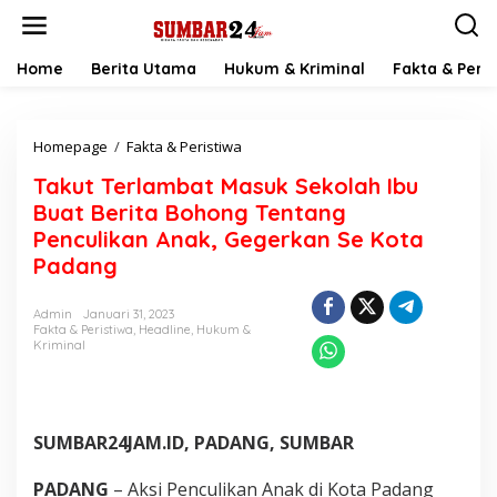
L
e
w
a
Home
Berita Utama
Hukum & Kriminal
Fakta & Peris
t
i
k
Homepage
/
Fakta & Peristiwa
T
e
a
k
Takut Terlambat Masuk Sekolah Ibu
k
o
u
n
Buat Berita Bohong Tentang
t
t
Penculikan Anak, Gegerkan Se Kota
T
e
Padang
e
n
r
l
Admin
Januari 31, 2023
a
Fakta & Peristiwa
,
Headline
,
Hukum &
m
Kriminal
b
a
t
M
SUMBAR24JAM.ID, PADANG, SUMBAR
a
s
u
PADANG
– Aksi Penculikan Anak di Kota Padang