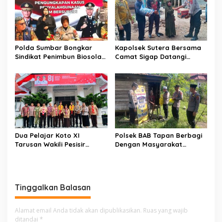
Polda Sumbar Bongkar
Kapolsek Sutera Bersama
Sindikat Penimbun Biosolar
Camat Sigap Datangi
Subsidi di Padang, 1.350
Rumah Warga Yang
Liter Disita
Terkena Angin Puting
Beliung
Dua Pelajar Koto XI
Polsek BAB Tapan Berbagi
Tarusan Wakili Pesisir
Dengan Masyarakat
Selatan ke Jambore
Kurang Mampu Melalui
Nasional 2026 di Cibubur,
Jum’at Berkah
Jalani Karantina Sebelum
Berangkat
Tinggalkan Balasan
Alamat email Anda tidak akan dipublikasikan.
Ruas yang wajib
ditandai
*