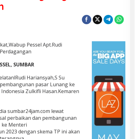
n
at,Wabup Pessel Apt.Rudi
i Perdagangan
ESSEL, SUMBAR
SelatanlRudi Hariansyah,S Su
 pembangunan pasar Lunang ke
Indonesia Zulkifli Hasan.Kemaren
dia sumbar24jam.com lewat
sal perbaikan dan pembangunan
g ke Menteri
un 2023 dengan skema TP ini akan
 terangnya.