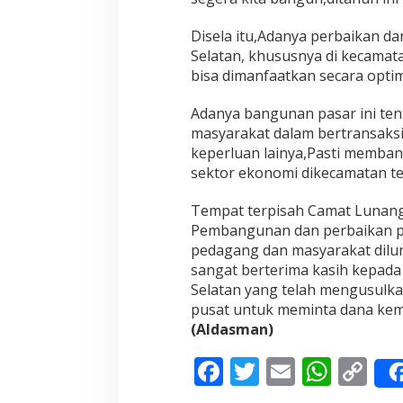
e
s
Disela itu,Adanya perbaikan d
s
Selatan, khususnya di kecamat
e
bisa dimanfaatkan secara opti
l
W
Adanya bangunan pasar ini ten
a
b
masyarakat dalam bertransaksi
u
keperluan lainya,Pasti memba
p
sektor ekonomi dikecamatan t
P
e
Tempat terpisah Camat Lunan
s
s
Pembangunan dan perbaikan pa
e
pedagang dan masyarakat dilun
l
sangat berterima kasih kepada
A
Selatan yang telah mengusulk
p
t
pusat untuk meminta dana kem
R
(Aldasman)
u
d
F
T
E
W
C
i
H
ac
w
m
h
o
a