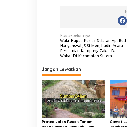
e
itt
ai
at
p
r
i
I
b
er
l
s
y
y
a
o
A
Li
n
s
o
p
n
N
Pos sebelumnya
y
Wakil Bupati Pesisir Selatan Apt.Rudi
k
a
p
k
a
Hariyansyah,S.Si Menghadiri Acara
h
v
Peresmian Kampung Zakat Dan
T
Wakaf Di Kecamatan Sutera
e
i
m
g
u
Jangan Lewatkan
i
a
M
e
s
n
i
t
r
p
i
o
P
e
s
r
Protes Jalan Rusak Tanam
Camat Lu
d
Pohon Pisang, Pemkab Lima
Jambore 