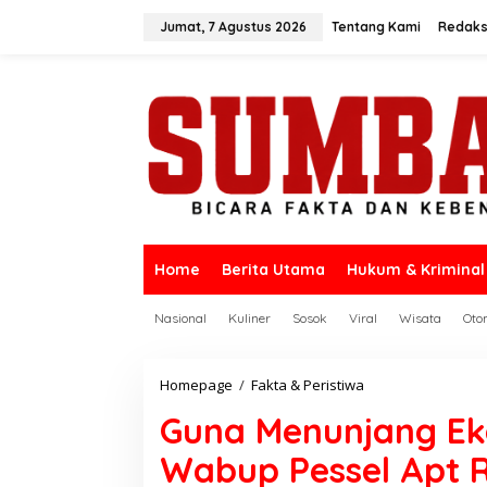
L
e
Jumat, 7 Agustus 2026
Tentang Kami
Redaks
w
a
t
i
k
e
k
o
n
t
e
n
Home
Berita Utama
Hukum & Kriminal
Nasional
Kuliner
Sosok
Viral
Wisata
Oto
Homepage
/
Fakta & Peristiwa
G
u
Guna Menunjang Ek
n
a
Wabup Pessel Apt 
M
e