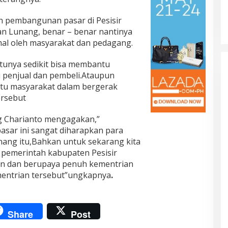
an pembangunan pasar di Pesisir
an Lunang, benar – benar nantinya
mal oleh masyarakat dan pedagang.
tunya sedikit bisa membantu
 penjual dan pembeli.Ataupun
ntu masyarakat dalam bergerak
ersebut
g Charianto mengagakan,”
sar ini sangat diharapkan para
ang itu,Bahkan untuk sekarang kita
 pemerintah kabupaten Pesisir
an dan berupaya penuh kementrian
entrian tersebut”ungkapnya
.
Share
Post