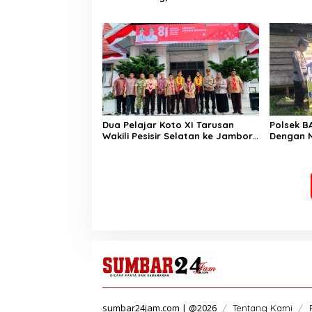
Puluh Kota Pastikan Perbaikan
Tahun 20
Segera Direalisasikan
Dua Pelajar Koto XI Tarusan
Polsek B
Wakili Pesisir Selatan ke Jambore
Dengan 
Nasional 2026 di Cibubur, Jalani
Mampu Me
Karantina Sebelum Berangkat
sumbar24jam.com | @2026
Tentang Kami