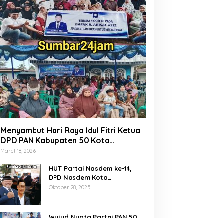
Menyambut Hari Raya Idul Fitri Ketua
DPD PAN Kabupaten 50 Kota
Marsanova Andesra, Salurkan Empat
Maret 18, 2026
Ton Bantuan Beras Untuk Masyarakat
Miskin
HUT Partai Nasdem ke-14,
DPD Nasdem Kota
Payakumbuh Gelar Donor
Oktober 28, 2025
Darah dan Pemeriksaan
Kesehatan Gratis
Wujud Nyata Partai PAN 50