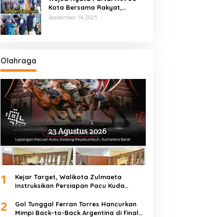
Kota Bersama Rakyat,
Marsanova Andesra SH,MH
September 14, 2025
Salurkan 600 Karung Beras
Untuk Masyarakat Tak
Mampu
Olahraga
1
Kejar Target, Walikota Zulmaeta
Instruksikan Persiapan Pacu Kuda
Payakumbuh 2026 Dikebut
2
Gol Tunggal Ferran Torres Hancurkan
Mimpi Back-to-Back Argentina di Final