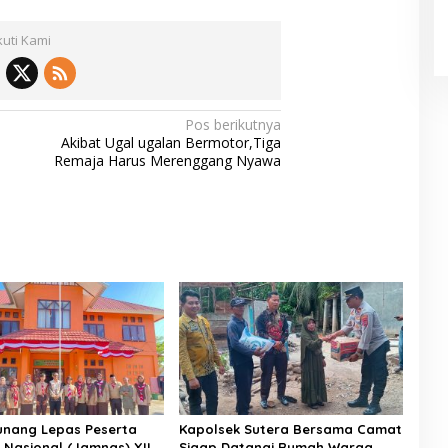
kuti Kami
Pos berikutnya
Akibat Ugal ugalan Bermotor,Tiga
Remaja Harus Merenggang Nyawa
nang Lepas Peserta
Kapolsek Sutera Bersama Camat
Nasional (Jamnas) XII
Sigap Datangi Rumah Warga