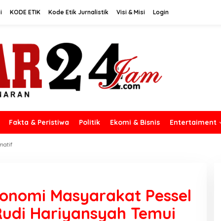
i
KODE ETIK
Kode Etik Jurnalistik
Visi & Misi
Login
Fakta & Peristiwa
Politik
Ekomi & Bisnis
Entertaiment
matif
onomi Masyarakat Pessel
Rudi Hariyansyah Temui