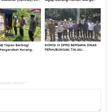
26
Yang Terkena Angin Puting
Beliung
AB Tapan Berbagi
KOMISI III DPRD BERSAMA DINAS
Masyarakat Kurang
PERHUBUNGAN TINJAU
lalui Jum’at Berkah
PEMBANGUNAN LAMPU HIGH MAST
DI BATAS PESSEL – PADANG
ng wajib ditandai
*