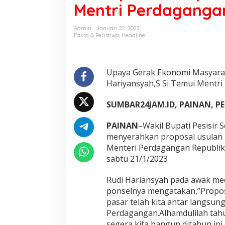
Mentri Perdaganga
n
u
n
Admin
Januari 22, 2023
j
Fakta & Peristiwa
,
Headline
a
n
g
E
Upaya Gerak Ekonomi Masyarak
k
Hariyansyah,S Si Temui Mentr
o
n
SUMBAR24JAM.ID, PAINAN, P
o
m
PAINAN
–Wakil Bupati Pesisir 
i
M
menyerahkan proposal usulan
a
Menteri Perdagangan Republik 
s
sabtu 21/1/2023
y
a
Rudi Hariansyah pada awak me
r
a
ponselnya mengatakan,”Propo
k
pasar telah kita antar langsun
a
Perdagangan.Alhamdulilah tah
t
segera kita bangun,ditahun ini
P