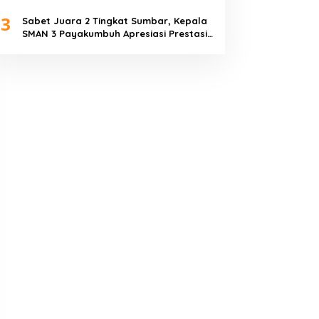
Piala Dunia 2026
3
Sabet Juara 2 Tingkat Sumbar, Kepala
SMAN 3 Payakumbuh Apresiasi Prestasi
Tim Sepak Bola SMANTIG