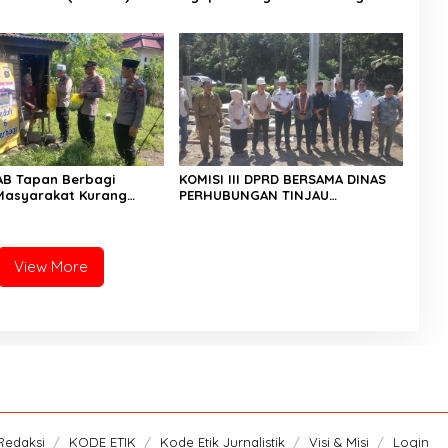
26
Yang Terkena Angin Puting
Beliung
AB Tapan Berbagi
KOMISI III DPRD BERSAMA DINAS
Masyarakat Kurang
PERHUBUNGAN TINJAU
lalui Jum’at Berkah
PEMBANGUNAN LAMPU HIGH MAST
DI BATAS PESSEL – PADANG
View More
Redaksi
KODE ETIK
Kode Etik Jurnalistik
Visi & Misi
Login