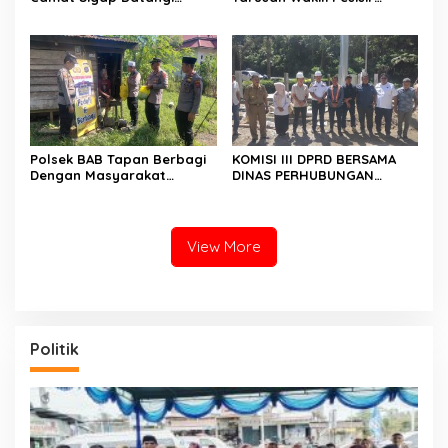
Rumah Warga Yang
Selatan ke Jambore
Terkena Angin Puting
Nasional 2026 di Cibubur,
Beliung
Jalani Karantina Sebelum
Berangkat
Polsek BAB Tapan Berbagi
KOMISI III DPRD BERSAMA
Dengan Masyarakat
DINAS PERHUBUNGAN
Kurang Mampu Melalui
TINJAU PEMBANGUNAN
Jum’at Berkah
LAMPU HIGH MAST DI BATAS
PESSEL – PADANG
View More
Politik