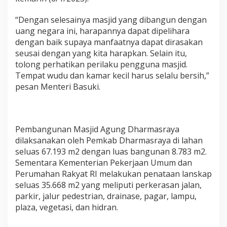
e
s
“Dengan selesainya masjid yang dibangun dengan
m
uang negara ini, harapannya dapat dipelihara
i
k
dengan baik supaya manfaatnya dapat dirasakan
a
seusai dengan yang kita harapkan. Selain itu,
n
tolong perhatikan perilaku pengguna masjid.
M
Tempat wudu dan kamar kecil harus selalu bersih,”
e
pesan Menteri Basuki.
s
j
i
d
A
Pembangunan Masjid Agung Dharmasraya
g
dilaksanakan oleh Pemkab Dharmasraya di lahan
u
n
seluas 67.193 m2 dengan luas bangunan 8.783 m2.
g
Sementara Kementerian Pekerjaan Umum dan
D
Perumahan Rakyat RI melakukan penataan lanskap
a
seluas 35.668 m2 yang meliputi perkerasan jalan,
m
parkir, jalur pedestrian, drainase, pagar, lampu,
a
s
plaza, vegetasi, dan hidran.
r
a