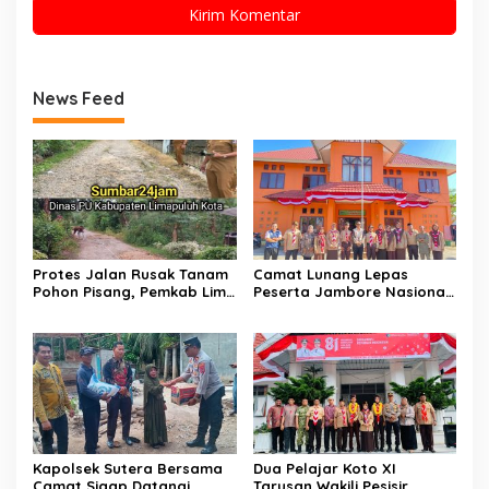
News Feed
Protes Jalan Rusak Tanam
Camat Lunang Lepas
Pohon Pisang, Pemkab Lima
Peserta Jambore Nasional
Puluh Kota Pastikan
(Jamnas) XII Tahun 2026
Perbaikan Segera
Direalisasikan
Kapolsek Sutera Bersama
Dua Pelajar Koto XI
Camat Sigap Datangi
Tarusan Wakili Pesisir