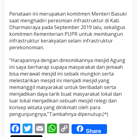
y
a
Penataan ini merupakan komitmen Menteri Basuki
S
u
saat menghadiri peresmian infrastruktur di Kab.
m
Dharmasraya pada September 2019 lalu, sekaligus
a
komitmen Kementerian PUPR untuk membangun
t
infrastruktur kerakyatan selain infrastruktur
e
perekonomian.
r
a
b
“Harapannya dengan diresmikannya mesjid Agung
a
ini saya berharap supaya masyarakat dan jemaah
r
bisa merawat mesjid ini sebaik mungkin serta
a
melestarikan mesjid ini menjadi mesjid yang
t
,
memanggil masyarakat untuk beribadah serta
M
menjadikan daya tarik buat masyarakat lokal dan
a
luar lokal menjadikan sebuah mesjid relegi dan
s
konsep wisata yang dinikmati oleh para
y
a
pengunjungnya,”Tambahnya dipenutup.(*)
r
a
F
T
E
W
C
k
Share
a