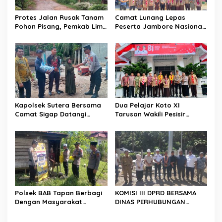
s
Protes Jalan Rusak Tanam
Camat Lunang Lepas
Pohon Pisang, Pemkab Lima
Peserta Jambore Nasional
Puluh Kota Pastikan
(Jamnas) XII Tahun 2026
Perbaikan Segera
Direalisasikan
Kapolsek Sutera Bersama
Dua Pelajar Koto XI
Camat Sigap Datangi
Tarusan Wakili Pesisir
Rumah Warga Yang
Selatan ke Jambore
Terkena Angin Puting
Nasional 2026 di Cibubur,
Beliung
Jalani Karantina Sebelum
Berangkat
Polsek BAB Tapan Berbagi
KOMISI III DPRD BERSAMA
Dengan Masyarakat
DINAS PERHUBUNGAN
Kurang Mampu Melalui
TINJAU PEMBANGUNAN
Jum’at Berkah
LAMPU HIGH MAST DI BATAS