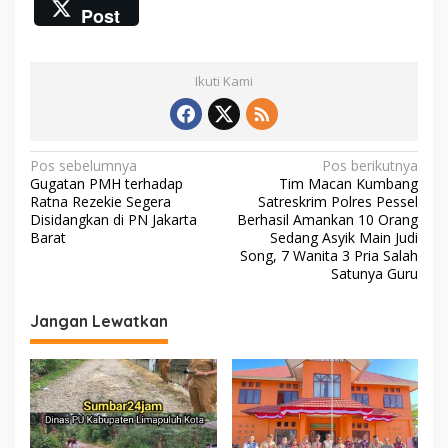
ac
w
m
h
o
Post
t
e
itt
ai
at
p
b
e
b
er
l
s
y
r
Ikuti Kami
s
o
A
Li
y
o
p
n
u
k
k
p
k
u
N
Pos sebelumnya
Pos berikutnya
r
Gugatan PMH terhadap
Tim Macan Kumbang
a
!
Ratna Rezekie Segera
Satreskrim Polres Pessel
v
Disidangkan di PN Jakarta
Berhasil Amankan 10 Orang
Barat
Sedang Asyik Main Judi
i
Song, 7 Wanita 3 Pria Salah
Satunya Guru
g
a
Jangan Lewatkan
s
i
p
o