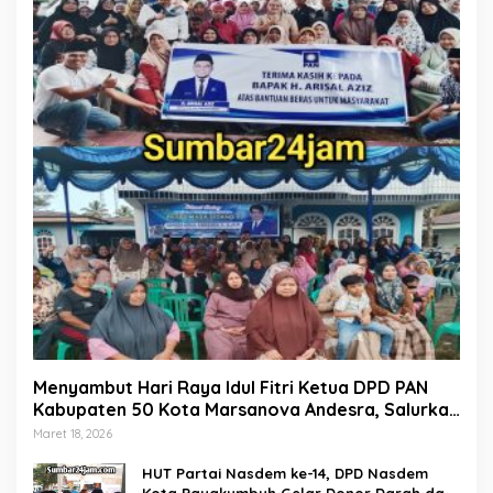
Menyambut Hari Raya Idul Fitri Ketua DPD PAN
Kabupaten 50 Kota Marsanova Andesra, Salurkan
Empat Ton Bantuan Beras Untuk Masyarakat
Maret 18, 2026
Miskin
HUT Partai Nasdem ke-14, DPD Nasdem
Kota Payakumbuh Gelar Donor Darah dan