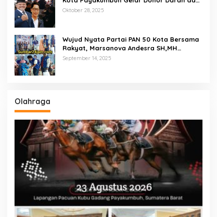
Pemeriksaan Kesehatan Gratis
Oktober 28, 2025
Wujud Nyata Partai PAN 50 Kota Bersama
Rakyat, Marsanova Andesra SH,MH
Salurkan 600 Karung Beras Untuk
September 14, 2025
Masyarakat Tak Mampu
Olahraga