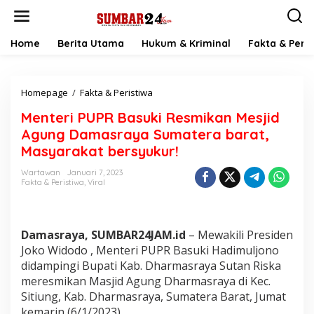
L
e
w
a
Home
Berita Utama
Hukum & Kriminal
Fakta & Peris
t
i
k
Homepage
/
Fakta & Peristiwa
M
e
e
k
Menteri PUPR Basuki Resmikan Mesjid
n
o
t
n
Agung Damasraya Sumatera barat,
e
t
Masyarakat bersyukur!
r
e
i
n
Wartawan
Januari 7, 2023
P
Fakta & Peristiwa
,
Viral
U
P
R
B
Damasraya, SUMBAR24JAM.id
– Mewakili Presiden
a
Joko Widodo , Menteri PUPR Basuki Hadimuljono
s
didampingi Bupati Kab. Dharmasraya Sutan Riska
u
meresmikan Masjid Agung Dharmasraya di Kec.
k
i
Sitiung, Kab. Dharmasraya, Sumatera Barat, Jumat
R
kemarin (6/1/2023).