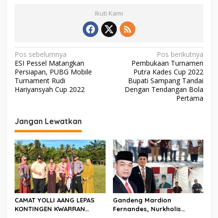
b
er
l
s
y
Ikuti Kami
o
A
Li
o
p
n
k
p
k
N
Pos sebelumnya
Pos berikutnya
ESI Pessel Matangkan
Pembukaan Turnamen
a
Persiapan, PUBG Mobile
Putra Kades Cup 2022
v
Turnament Rudi
Bupati Sampang Tandai
Hariyansyah Cup 2022
Dengan Tendangan Bola
i
Pertama
g
Jangan Lewatkan
a
s
i
p
o
s
CAMAT YOLLI AANG LEPAS
Gandeng Mardion
KONTINGEN KWARRAN
Fernandes, Nurkholis
BINAWIDYA MENUJU
Datuak Bijo di Rajo