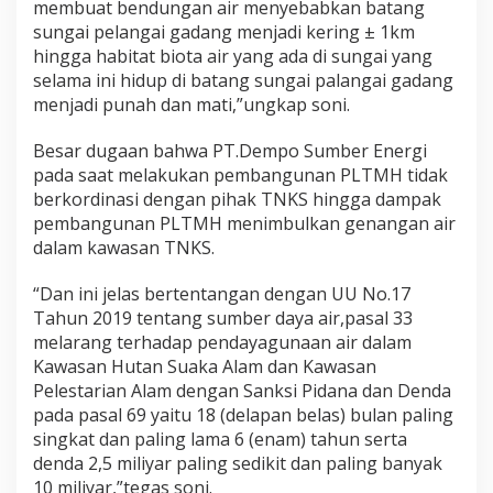
membuat bendungan air menyebabkan batang
n
sungai pelangai gadang menjadi kering ± 1km
i
s
hingga habitat biota air yang ada di sungai yang
a
selama ini hidup di batang sungai palangai gadang
s
menjadi punah dan mati,”ungkap soni.
i
L
Besar dugaan bahwa PT.Dempo Sumber Energi
i
n
pada saat melakukan pembangunan PLTMH tidak
g
berkordinasi dengan pihak TNKS hingga dampak
k
pembangunan PLTMH menimbulkan genangan air
u
dalam kawasan TNKS.
n
g
a
“Dan ini jelas bertentangan dengan UU No.17
n
Tahun 2019 tentang sumber daya air,pasal 33
H
melarang terhadap pendayagunaan air dalam
i
Kawasan Hutan Suaka Alam dan Kawasan
d
u
Pelestarian Alam dengan Sanksi Pidana dan Denda
p
pada pasal 69 yaitu 18 (delapan belas) bulan paling
d
singkat dan paling lama 6 (enam) tahun serta
i
denda 2,5 miliyar paling sedikit dan paling banyak
P
10 miliyar,”tegas soni.
N