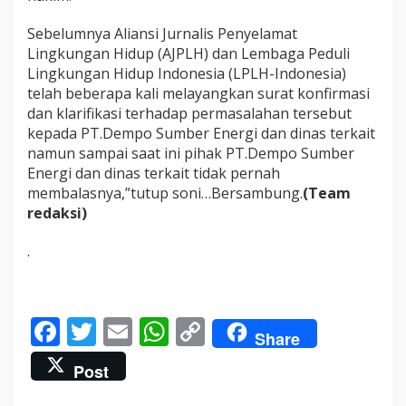
Sebelumnya Aliansi Jurnalis Penyelamat
Lingkungan Hidup (AJPLH) dan Lembaga Peduli
Lingkungan Hidup Indonesia (LPLH-Indonesia)
telah beberapa kali melayangkan surat konfirmasi
dan klarifikasi terhadap permasalahan tersebut
kepada PT.Dempo Sumber Energi dan dinas terkait
namun sampai saat ini pihak PT.Dempo Sumber
Energi dan dinas terkait tidak pernah
membalasnya,”tutup soni…Bersambung.
(Team
redaksi)
.
F
T
E
W
C
Share
ac
w
m
h
o
Post
e
itt
ai
at
p