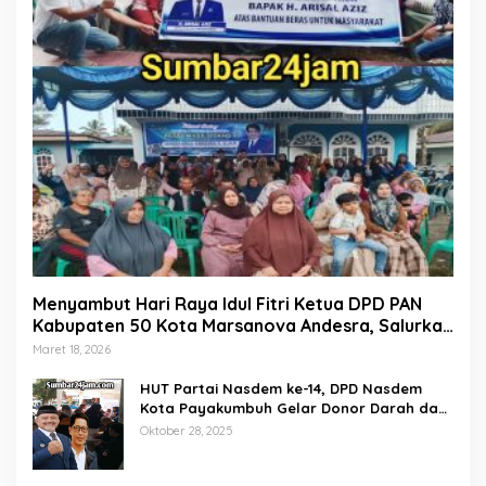
Menyambut Hari Raya Idul Fitri Ketua DPD PAN
Kabupaten 50 Kota Marsanova Andesra, Salurkan
Empat Ton Bantuan Beras Untuk Masyarakat
Maret 18, 2026
Miskin
HUT Partai Nasdem ke-14, DPD Nasdem
Kota Payakumbuh Gelar Donor Darah dan
Pemeriksaan Kesehatan Gratis
Oktober 28, 2025