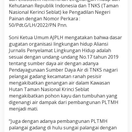
b
Kehutanan Republik Indonesia dan TNKS (Taman
e
Nasional Kerinci Seblat) ke Pengadilan Negeri
r
Painan dengan Nomor Perkara :
E
n
50/Pdt.G/LH/2022/PN Pnn.
e
r
Soni Ketua Umum AJPLH mengatakan bahwa dasar
g
gugatan organisasi lingkungan hidup Aliansi
i
Jurnalis Penyelamat Lingkungan Hidup adalah
R
e
sesuai dengan undang-undang No.17 tahun 2019
s
tentang sumber daya air dengan adanya
m
Pendayagunaan Sumber Daya Air di TNKS nagari
i
pelangai gadang kecamatan ranah pesisir
D
i
mengakibatkan genangan air dalam Kawasan
g
Hutan Taman Nasional Krinci Seblat
u
mengakibatkan pohon kayu dan tumbuhan yang
g
digenangi air dampak dari pembangunan PLTMH
a
menjadi mati.
t
O
r
“Juga dengan adanya pembangunan PLTMH
g
palangai gadang di hulu sungai palangai dengan
a