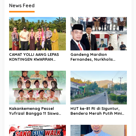
News Feed
CAMAT YOLLI AANG LEPAS
Gandeng Mardion
KONTINGEN KWARRAN
Fernandes, Nurkholis
BINAWIDYA MENUJU
Datuak Bijo di Rajo
JAMBORE DAN PESTA SIAGA
Sosialisasikan Perda
CABANG PANCUNG SOAL
Lingkungan Hidup di
Wilayah Koto Nan Godang
Kakankemenag Pessel
HUT ke-81 RI di Siguntur,
Yufrizal Bangga 11 Siswa
Bendera Merah Putih Minim
Madrasah Pessel Ikut
Berkibar, Robi Binur:
Jambore Nasional XII 2026.
“Merdeka Belum Dirasakan
Bisa Harumkan Nama
Masyarakat”
Madrasah dan Daerah