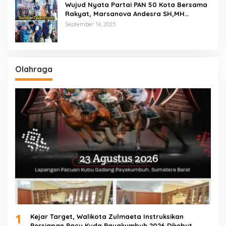
Wujud Nyata Partai PAN 50 Kota Bersama
Rakyat, Marsanova Andesra SH,MH
Salurkan 600 Karung Beras Untuk
September 14, 2025
Masyarakat Tak Mampu
Olahraga
1
Kejar Target, Walikota Zulmaeta Instruksikan
Persiapan Pacu Kuda Payakumbuh 2026 Dikebut