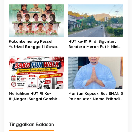
JAMBORE DAN PESTA SIAGA
Sosialisasikan Perda
CABANG PANCUNG SOAL
Lingkungan Hidup di
Wilayah Koto Nan Godang
Kakankemenag Pessel
HUT ke-81 RI di Siguntur,
Yufrizal Bangga 11 Siswa
Bendera Merah Putih Minim
Madrasah Pessel Ikut
Berkibar, Robi Binur:
Jambore Nasional XII 2026.
“Merdeka Belum Dirasakan
Bisa Harumkan Nama
Masyarakat”
Madrasah dan Daerah
Meriahkan HUT RI Ke-
Mantan Kepsek: Bus SMAN 3
81,Nagari Sungai Gambir
Painan Atas Nama Pribadi
Sako Gelar Fun Walk
Hanya untuk Penuhi Syarat
Kredit, Ketua Komite
Benarkan Ada Perjanjian
Dengan Dealer
Tinggalkan Balasan