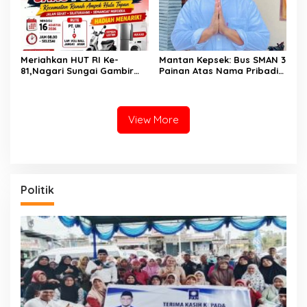
Meriahkan HUT RI Ke-
Mantan Kepsek: Bus SMAN 3
81,Nagari Sungai Gambir
Painan Atas Nama Pribadi
Sako Gelar Fun Walk
Hanya untuk Penuhi Syarat
Kredit, Ketua Komite
Benarkan Ada Perjanjian
Dengan Dealer
View More
Politik