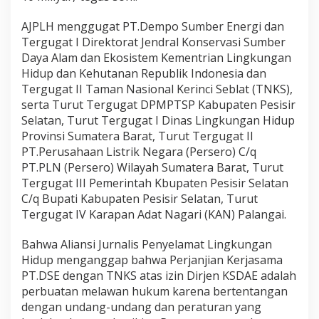
P
a
AJPLH menggugat PT.Dempo Sumber Energi dan
i
Tergugat I Direktorat Jendral Konservasi Sumber
n
Daya Alam dan Ekosistem Kementrian Lingkungan
a
Hidup dan Kehutanan Republik Indonesia dan
n
Tergugat II Taman Nasional Kerinci Seblat (TNKS),
serta Turut Tergugat DPMPTSP Kabupaten Pesisir
Selatan, Turut Tergugat I Dinas Lingkungan Hidup
Provinsi Sumatera Barat, Turut Tergugat II
PT.Perusahaan Listrik Negara (Persero) C/q
PT.PLN (Persero) Wilayah Sumatera Barat, Turut
Tergugat III Pemerintah Kbupaten Pesisir Selatan
C/q Bupati Kabupaten Pesisir Selatan, Turut
Tergugat IV Karapan Adat Nagari (KAN) Palangai.
Bahwa Aliansi Jurnalis Penyelamat Lingkungan
Hidup menganggap bahwa Perjanjian Kerjasama
PT.DSE dengan TNKS atas izin Dirjen KSDAE adalah
perbuatan melawan hukum karena bertentangan
dengan undang-undang dan peraturan yang