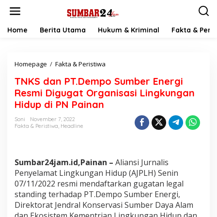
L
e
w
a
Home
Berita Utama
Hukum & Kriminal
Fakta & Peris
t
i
k
Homepage
/
Fakta & Peristiwa
T
e
N
k
TNKS dan PT.Dempo Sumber Energi
K
o
S
n
Resmi Digugat Organisasi Lingkungan
d
t
Hidup di PN Painan
a
e
n
n
Soni
November 7, 2022
P
Fakta & Peristiwa
,
Headline
T
.
D
e
Sumbar24jam.id,Painan –
Aliansi Jurnalis
m
Penyelamat Lingkungan Hidup (AJPLH) Senin
p
07/11/2022 resmi mendaftarkan gugatan legal
o
standing terhadap PT.Dempo Sumber Energi,
S
u
Direktorat Jendral Konservasi Sumber Daya Alam
m
dan Ekosistem Kementrian Lingkungan Hidup dan