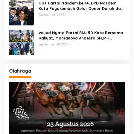
HUT Partai Nasdem ke-14, DPD Nasdem
Kota Payakumbuh Gelar Donor Darah dan
Pemeriksaan Kesehatan Gratis
Oktober 28, 2025
Wujud Nyata Partai PAN 50 Kota Bersama
Rakyat, Marsanova Andesra SH,MH
Salurkan 600 Karung Beras Untuk
September 14, 2025
Masyarakat Tak Mampu
Olahraga