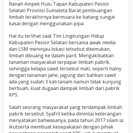
w
Ranah Ampek Hulu Tapan Kabupaten Pesisir
i
Selatan Provinsi Sumateta Barat pembuangan
t
limbah terakhirnya bermuara ke batang sungai
B
kasai dengan menggunakan pipa.
u
a
n
Hal itu terlihat saat Tim Lingkungan Hidup
g
Kabupaten Pesisir Selatan bersama awak media
L
dan LSM meninjau lokasi tetsebut ditemukan,
i
limbah dibuang ke dalam parit. Mengakibatkan
m
b
tanaman masyarakat terpapar limbah pabrik,
a
sehingga kelapa sawit tersebut mati, seperti halny
h
dengan tanaman jahe, jagung dan bahkan sawit
S
ada yang sudah 3 kali tanam namun tidak kunjung
e
berbuah, kuat dugaan dampak limbah dari pabrik
m
b
KPS.
a
r
Salah seorang masyarakat yang terdampak limbah
a
pabrik tersebut. Syafril ketika dimintai keterangan
n
menyatakan bahwasanya, pada tahun 2017 silam ia
g
a
ikutserta membuat kesepakatan dengan pihak
n