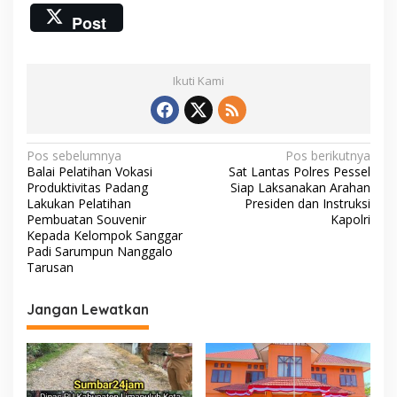
ac
w
m
h
o
Post
e
itt
ai
at
p
b
er
l
s
y
Ikuti Kami
o
A
Li
o
p
n
k
p
k
N
Pos sebelumnya
Pos berikutnya
Balai Pelatihan Vokasi
Sat Lantas Polres Pessel
a
Produktivitas Padang
Siap Laksanakan Arahan
v
Lakukan Pelatihan
Presiden dan Instruksi
Pembuatan Souvenir
Kapolri
i
Kepada Kelompok Sanggar
Padi Sarumpun Nanggalo
g
Tarusan
a
s
Jangan Lewatkan
i
p
o