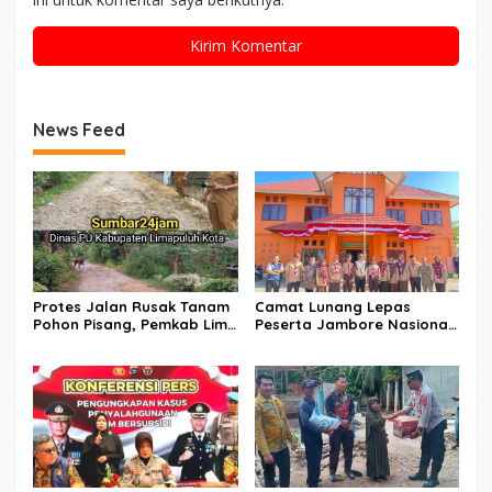
News Feed
Protes Jalan Rusak Tanam
Camat Lunang Lepas
Pohon Pisang, Pemkab Lima
Peserta Jambore Nasional
Puluh Kota Pastikan
(Jamnas) XII Tahun 2026
Perbaikan Segera
Direalisasikan