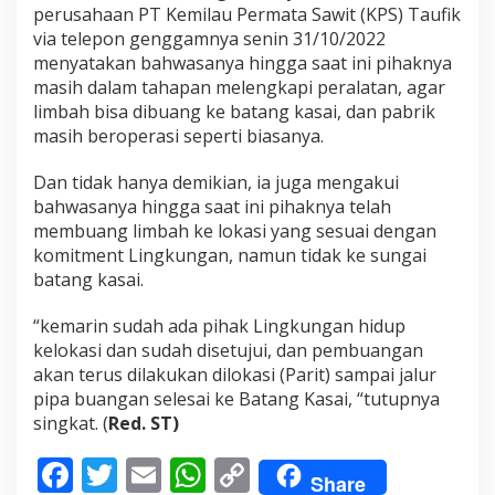
perusahaan PT Kemilau Permata Sawit (KPS) Taufik
via telepon genggamnya senin 31/10/2022
menyatakan bahwasanya hingga saat ini pihaknya
masih dalam tahapan melengkapi peralatan, agar
limbah bisa dibuang ke batang kasai, dan pabrik
masih beroperasi seperti biasanya.
Dan tidak hanya demikian, ia juga mengakui
bahwasanya hingga saat ini pihaknya telah
membuang limbah ke lokasi yang sesuai dengan
komitment Lingkungan, namun tidak ke sungai
batang kasai.
“kemarin sudah ada pihak Lingkungan hidup
kelokasi dan sudah disetujui, dan pembuangan
akan terus dilakukan dilokasi (Parit) sampai jalur
pipa buangan selesai ke Batang Kasai, “tutupnya
singkat. (
Red. ST)
F
T
E
W
C
Share