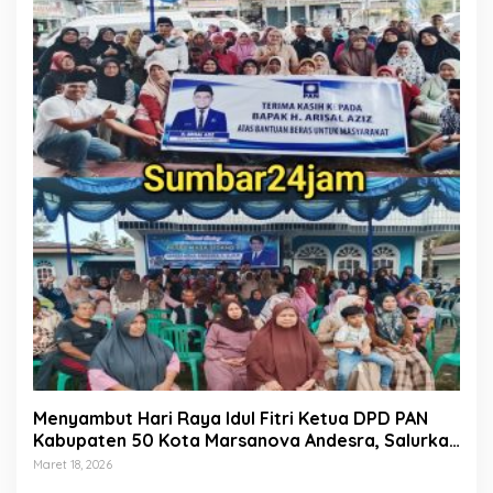
Menyambut Hari Raya Idul Fitri Ketua DPD PAN
Kabupaten 50 Kota Marsanova Andesra, Salurkan
Empat Ton Bantuan Beras Untuk Masyarakat
Maret 18, 2026
Miskin