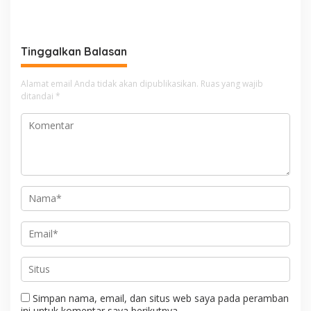
Selatan ke Jambore
Kurang Mampu Melalui
Nasional 2026 di Cibubur,
Jum’at Berkah
Jalani Karantina Sebelum
Berangkat
Tinggalkan Balasan
Alamat email Anda tidak akan dipublikasikan.
Ruas yang wajib
ditandai
*
Simpan nama, email, dan situs web saya pada peramban
ini untuk komentar saya berikutnya.