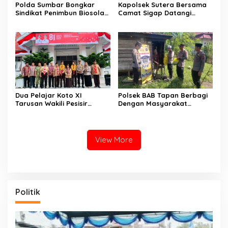
Polda Sumbar Bongkar
Kapolsek Sutera Bersama
Sindikat Penimbun Biosolar
Camat Sigap Datangi
Subsidi di Padang, 1.350
Rumah Warga Yang
Liter Disita
Terkena Angin Puting
Beliung
Dua Pelajar Koto XI
Polsek BAB Tapan Berbagi
Tarusan Wakili Pesisir
Dengan Masyarakat
Selatan ke Jambore
Kurang Mampu Melalui
Nasional 2026 di Cibubur,
Jum’at Berkah
Jalani Karantina Sebelum
Berangkat
View More
Politik