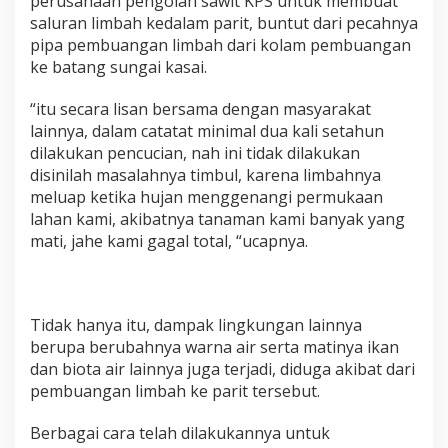
perusahaan pengolah sawit KPS untuk membuat
R
saluran limbah kedalam parit, buntut dari pecahnya
u
pipa pembuangan limbah dari kolam pembuangan
s
a
ke batang sungai kasai.
k
T
“itu secara lisan bersama dengan masyarakat
a
lainnya, dalam catatat minimal dua kali setahun
n
dilakukan pencucian, nah ini tidak dilakukan
a
m
disinilah masalahnya timbul, karena limbahnya
a
meluap ketika hujan menggenangi permukaan
n
lahan kami, akibatnya tanaman kami banyak yang
M
mati, jahe kami gagal total, “ucapnya.
a
s
y
a
r
Tidak hanya itu, dampak lingkungan lainnya
a
berupa berubahnya warna air serta matinya ikan
k
dan biota air lainnya juga terjadi, diduga akibat dari
a
t
pembuangan limbah ke parit tersebut.
Berbagai cara telah dilakukannya untuk