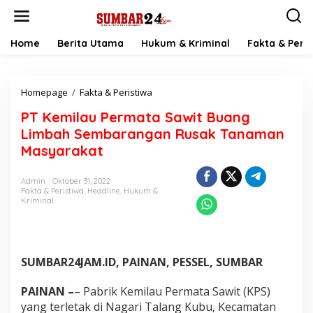
L
e
w
a
Home
Berita Utama
Hukum & Kriminal
Fakta & Peris
t
i
k
Homepage
/
Fakta & Peristiwa
P
e
T
k
PT Kemilau Permata Sawit Buang
K
o
e
n
Limbah Sembarangan Rusak Tanaman
m
t
Masyarakat
i
e
l
n
a
Admin
Oktober 31, 2022
Fakta & Peristiwa
,
Headline
,
Hukum &
u
Kriminal
P
e
r
m
a
SUMBAR24JAM.ID, PAINAN, PESSEL, SUMBAR
t
a
PAINAN –
– Pabrik Kemilau Permata Sawit (KPS)
S
yang terletak di Nagari Talang Kubu, Kecamatan
a