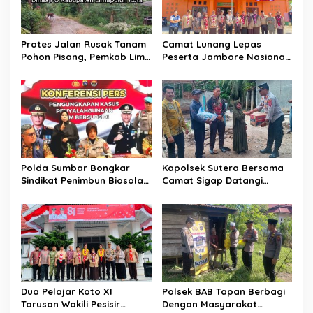
s
Protes Jalan Rusak Tanam
Camat Lunang Lepas
Pohon Pisang, Pemkab Lima
Peserta Jambore Nasional
Puluh Kota Pastikan
(Jamnas) XII Tahun 2026
Perbaikan Segera
Direalisasikan
Polda Sumbar Bongkar
Kapolsek Sutera Bersama
Sindikat Penimbun Biosolar
Camat Sigap Datangi
Subsidi di Padang, 1.350
Rumah Warga Yang
Liter Disita
Terkena Angin Puting
Beliung
Dua Pelajar Koto XI
Polsek BAB Tapan Berbagi
Tarusan Wakili Pesisir
Dengan Masyarakat