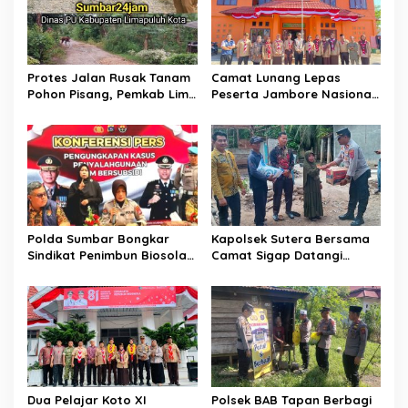
o
r
s
a
h
Protes Jalan Rusak Tanam
Camat Lunang Lepas
Pohon Pisang, Pemkab Lima
Peserta Jambore Nasional
Puluh Kota Pastikan
(Jamnas) XII Tahun 2026
Perbaikan Segera
Direalisasikan
Polda Sumbar Bongkar
Kapolsek Sutera Bersama
Sindikat Penimbun Biosolar
Camat Sigap Datangi
Subsidi di Padang, 1.350
Rumah Warga Yang
Liter Disita
Terkena Angin Puting
Beliung
Dua Pelajar Koto XI
Polsek BAB Tapan Berbagi