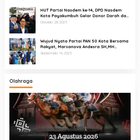
Miskin
HUT Partai Nasdem ke-14, DPD Nasdem
Kota Payakumbuh Gelar Donor Darah dan
Pemeriksaan Kesehatan Gratis
Oktober 28, 2025
Wujud Nyata Partai PAN 50 Kota Bersama
Rakyat, Marsanova Andesra SH,MH
Salurkan 600 Karung Beras Untuk
September 14, 2025
Masyarakat Tak Mampu
Olahraga