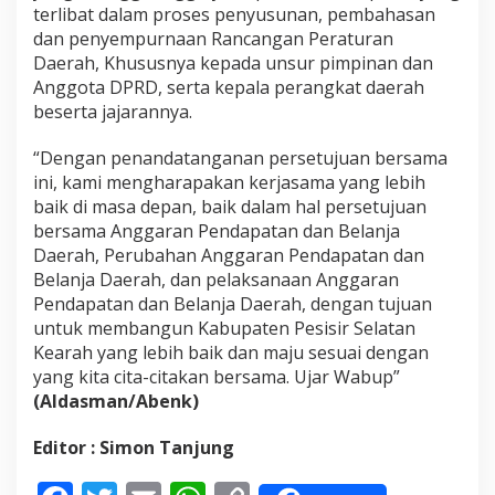
terlibat dalam proses penyusunan, pembahasan
c
a
dan penyempurnaan Rancangan Peraturan
n
Daerah, Khususnya kepada unsur pimpinan dan
g
Anggota DPRD, serta kepala perangkat daerah
a
beserta jajarannya.
n
P
e
“Dengan penandatanganan persetujuan bersama
r
ini, kami mengharapakan kerjasama yang lebih
a
baik di masa depan, baik dalam hal persetujuan
t
bersama Anggaran Pendapatan dan Belanja
u
r
Daerah, Perubahan Anggaran Pendapatan dan
a
Belanja Daerah, dan pelaksanaan Anggaran
n
Pendapatan dan Belanja Daerah, dengan tujuan
D
untuk membangun Kabupaten Pesisir Selatan
a
Kearah yang lebih baik dan maju sesuai dengan
e
r
yang kita cita-citakan bersama. Ujar Wabup”
a
(Aldasman/Abenk)
h
T
Editor : Simon Tanjung
e
n
t