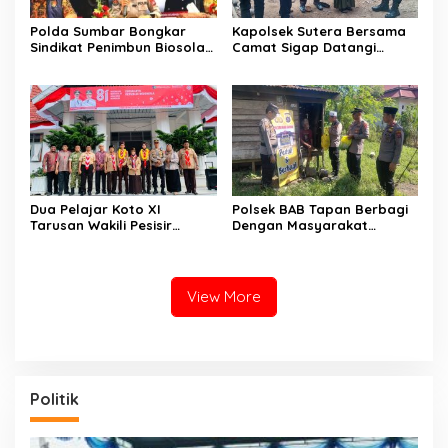
Polda Sumbar Bongkar
Kapolsek Sutera Bersama
Sindikat Penimbun Biosolar
Camat Sigap Datangi
Subsidi di Padang, 1.350
Rumah Warga Yang
Liter Disita
Terkena Angin Puting
Beliung
Dua Pelajar Koto XI
Polsek BAB Tapan Berbagi
Tarusan Wakili Pesisir
Dengan Masyarakat
Selatan ke Jambore
Kurang Mampu Melalui
Nasional 2026 di Cibubur,
Jum’at Berkah
Jalani Karantina Sebelum
Berangkat
View More
Politik