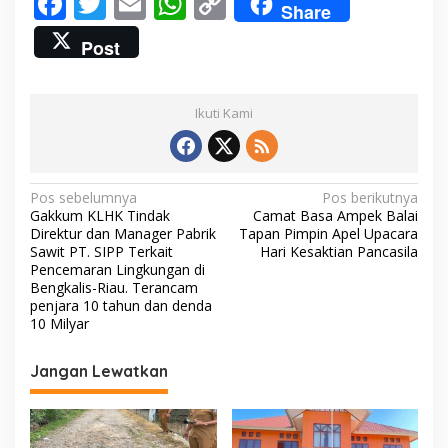
F
T
E
W
C
Share
a
ac
w
m
h
o
n
Post
g
e
itt
ai
at
p
P
e
b
er
l
s
y
n
Ikuti Kami
o
A
Li
g
e
o
p
n
l
o
k
p
k
l
N
Pos sebelumnya
Pos berikutnya
a
Gakkum KLHK Tindak
Camat Basa Ampek Balai
a
a
Direktur dan Manager Pabrik
Tapan Pimpin Apel Upacara
n
v
Sawit PT. SIPP Terkait
Hari Kesaktian Pancasila
K
Pencemaran Lingkungan di
i
e
Bengkalis-Riau. Terancam
u
penjara 10 tahun dan denda
g
a
10 Milyar
a
n
g
s
Jangan Lewatkan
a
i
n
D
p
a
e