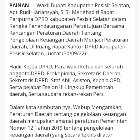
i
PAINAN
— Wakil Bupati Kabupaten Pesisir Selatan,
d
Apt. Rudi Hariansyah, S. Si. Menghadiri Rapat
a
Paripurna DPRD kabupaten Pesisir Selatan dalam
n
g
Rangka Penandatanganan Persetujuan Bersama
P
Rancangan Peraturan Daerah Tentang
a
Pengelolaan Keuangan Daerah Menjadi Peraturan
r
Daerah, Di Ruang Rapat Kantor DPRD kabupaten
i
Pesisir Selatan, Jum’at (30/09/22)
p
u
r
Hadir Ketua DPRD, Para wakil ketua dan seluruh
n
anggota DPRD, Frokopimda, Sekretaris Daerah,
a
Sekretaris DPRD, Staf Ahli, Asisten, Kepala OPD,
P
Serta pejabat Eselon III Lingkup Pemerintah
e
n
daerah, Serta saudara rekan-rekan Pers.
a
n
Dalam kata sambutan nya, Wabup Mengatakan,
d
Peraturan Daerah tentang pe gelolaan keuangan
a
daerah merupakan amanat peraturan Pemerintah
t
a
Nomor 12 Tahun 2019 tentang pengelolaan
n
keuangan daerah yang secara teknis di atur
g