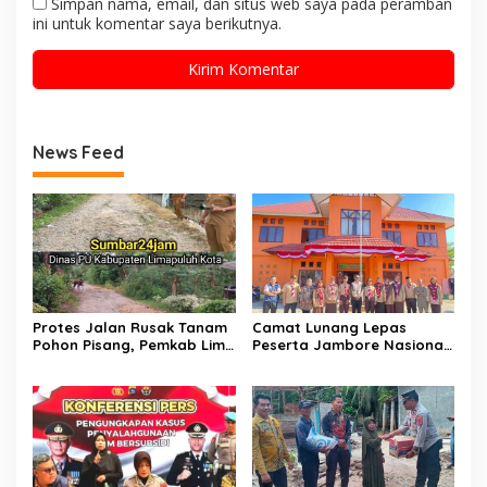
Simpan nama, email, dan situs web saya pada peramban
ini untuk komentar saya berikutnya.
News Feed
Protes Jalan Rusak Tanam
Camat Lunang Lepas
Pohon Pisang, Pemkab Lima
Peserta Jambore Nasional
Puluh Kota Pastikan
(Jamnas) XII Tahun 2026
Perbaikan Segera
Direalisasikan