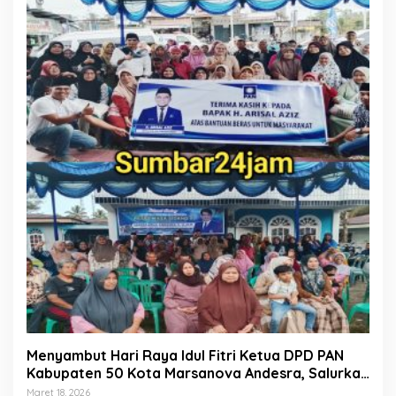
Menyambut Hari Raya Idul Fitri Ketua DPD PAN
Kabupaten 50 Kota Marsanova Andesra, Salurkan
Empat Ton Bantuan Beras Untuk Masyarakat
Maret 18, 2026