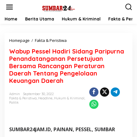
L
e
w
a
Home
Berita Utama
Hukum & Kriminal
Fakta & Peris
t
i
k
Homepage
/
Fakta & Peristiwa
W
e
a
k
Wabup Pessel Hadiri Sidang Paripurna
b
o
u
n
Penandatanganan Persetujuan
p
t
Bersama Rancangan Peraturan
P
e
Daerah Tentang Pengelolaan
e
n
s
Keuangan Daerah
s
e
Admin
September 30, 2022
l
Fakta & Peristiwa
,
Headline
,
Hukum & Kriminal
,
H
Politik
a
d
i
r
i
SUMBAR24JAM.ID, PAINAN, PESSEL, SUMBAR
S