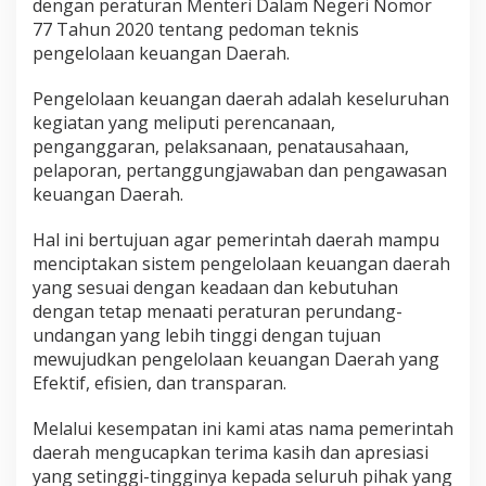
dengan peraturan Menteri Dalam Negeri Nomor
a
77 Tahun 2020 tentang pedoman teknis
n
a
pengelolaan keuangan Daerah.
n
P
Pengelolaan keuangan daerah adalah keseluruhan
e
kegiatan yang meliputi perencanaan,
r
penganggaran, pelaksanaan, penatausahaan,
s
e
pelaporan, pertanggungjawaban dan pengawasan
t
keuangan Daerah.
u
j
Hal ini bertujuan agar pemerintah daerah mampu
u
menciptakan sistem pengelolaan keuangan daerah
a
n
yang sesuai dengan keadaan dan kebutuhan
B
dengan tetap menaati peraturan perundang-
e
undangan yang lebih tinggi dengan tujuan
r
mewujudkan pengelolaan keuangan Daerah yang
s
Efektif, efisien, dan transparan.
a
m
a
Melalui kesempatan ini kami atas nama pemerintah
R
daerah mengucapkan terima kasih dan apresiasi
a
yang setinggi-tingginya kepada seluruh pihak yang
n