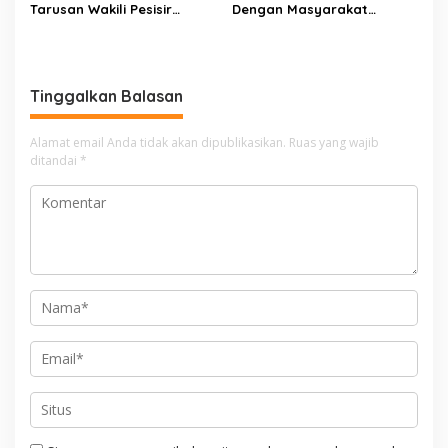
Tarusan Wakili Pesisir
Dengan Masyarakat
Selatan ke Jambore
Kurang Mampu Melalui
Nasional 2026 di Cibubur,
Jum’at Berkah
Jalani Karantina Sebelum
Berangkat
Tinggalkan Balasan
Alamat email Anda tidak akan dipublikasikan.
Ruas yang wajib
ditandai
*