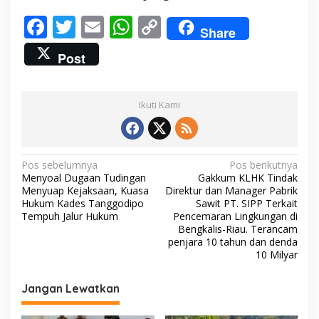
F
T
E
W
C
Share
ac
w
m
h
o
Post
e
itt
ai
at
p
b
er
l
s
y
Ikuti Kami
o
A
Li
o
p
n
k
p
k
N
Pos sebelumnya
Pos berikutnya
Menyoal Dugaan Tudingan
Gakkum KLHK Tindak
a
Menyuap Kejaksaan, Kuasa
Direktur dan Manager Pabrik
v
Hukum Kades Tanggodipo
Sawit PT. SIPP Terkait
Tempuh Jalur Hukum
Pencemaran Lingkungan di
i
Bengkalis-Riau. Terancam
penjara 10 tahun dan denda
g
10 Milyar
a
s
Jangan Lewatkan
i