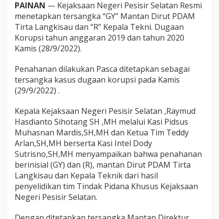
i
PAINAN
— Kejaksaan Negeri Pesisir Selatan Resmi
s
menetapkan tersangka “GY” Mantan Dirut PDAM
i
Tirta Langkisau dan “R” Kepala Tekni. Dugaan
r
Korupsi tahun anggaran 2019 dan tahun 2020
S
Kamis (28/9/2022).
e
l
a
Penahanan dilakukan Pasca ditetapkan sebagai
t
tersangka kasus dugaan korupsi pada Kamis
a
(29/9/2022) .
n
R
e
Kepala Kejaksaan Negeri Pesisir Selatan ,Raymud
s
Hasdianto Sihotang SH ,MH melalui Kasi Pidsus
m
Muhasnan Mardis,SH,MH dan Ketua Tim Teddy
i
Arlan,SH,MH berserta Kasi Intel Dody
M
Sutrisno,SH,MH menyampaikan bahwa penahanan
e
n
berinisial (GY) dan (R), mantan Dirut PDAM Tirta
a
Langkisau dan Kepala Teknik dari hasil
h
penyelidikan tim Tindak Pidana Khusus Kejaksaan
a
Negeri Pesisir Selatan.
n
M
a
Dengan ditetapkan tersangka Mantan Direktur