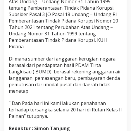
Atas Undang – Undang Nomor 31 Tahun 1999
D
tentang Pemberantasan Tindak Pidana Korupsi.
A
Subsider Pasal 3 JO Pasal 18 Undang – Undang RI
M
T
Pemberantasan Tindak Pidana Korupsi Nomor 20
i
Tahun 2021 tentang Perubahan Atas Undang –
r
Undang Nomor 31 Tahun 1999 tentang
t
Pemberantasan Tindak Pidana Korupsi, KUH
a
L
Pidana.
a
n
Di mana sumber dari anggaran kerugian negara
g
berasal dari pendapatan hasil PDAM Tirta
k
Langkisau ( BUMD), berasal rekening anggaran air
i
s
langganan, pemasangan baru, pembayaran denda
a
pemutusan dari modal pusat dan daerah tidak
u
menetap
” Dan Pada hari ini kami lakukan penahanan
terhadap tersangka selama 20 hari di Rutan Kelas II
Painan” tutupnya.
Redaktur : Simon Tanjung