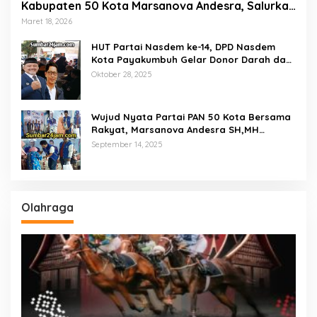
Kabupaten 50 Kota Marsanova Andesra, Salurkan
Empat Ton Bantuan Beras Untuk Masyarakat
Maret 18, 2026
Miskin
HUT Partai Nasdem ke-14, DPD Nasdem
Kota Payakumbuh Gelar Donor Darah dan
Pemeriksaan Kesehatan Gratis
Oktober 28, 2025
Wujud Nyata Partai PAN 50 Kota Bersama
Rakyat, Marsanova Andesra SH,MH
Salurkan 600 Karung Beras Untuk
September 14, 2025
Masyarakat Tak Mampu
Olahraga