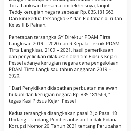
n
Tirta Lankisau bersama tim tekhnisnya, lanjut
t
Teddy kerugian negara sebesar Rp. 835.181.563.
a
Dan kini kedua tersangka GY dan R ditahan di rutan
n
D
Kelas II B Painan.
i
r
Penetapan tersangka GY Direktur PDAM Tirta
u
Langkisau 2019 – 2020 dan R Kepala Teknik PDAM
t
Tirta Langkisau 2109 – 2021, hasil pemeriksaan
d
a
dan penyelidikan dilakukan oleh tim Pidsus Kejari
n
Pessel adanya kerugian negara dana pengelolaan
K
PDAM Tirta Langkisau tahun anggaran 2019 –
e
2020.
p
a
l
” Dari Penyidikan didapatkan perbuatan melawan
a
hukum dan kerugian negara Rp. 835.181.563, ”
T
tegas Kasi Pidsus Kejari Pessel.
e
k
Kedua tersangka disangkakan pasal 2 Jo Pasal 18
n
i
Undang – Undang Pemberantasan Tindak Pidana
k
Korupsi Nomor 20 Tahun 2021 tentang Perubahan
P