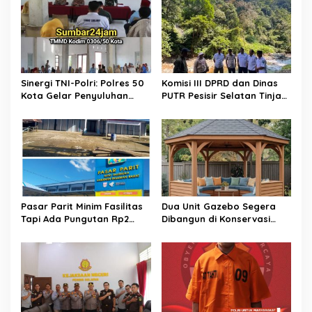
p
o
s
Sinergi TNI-Polri: Polres 50
Komisi III DPRD dan Dinas
Kota Gelar Penyuluhan
PUTR Pesisir Selatan Tinjau
Kamtibmas di Lokasi TMMD
Langsung Perbaikan Jalan
ke-129 Buluh Kasok
Muaro Air – Pancung Tebal
​Pasar Parit Minim Fasilitas
Dua Unit Gazebo Segera
Tapi Ada Pungutan Rp2
Dibangun di Konservasi
Juta, Warga Desak Pemkab
Penyu Amping Parak
Pasaman Barat Turun
Tangan