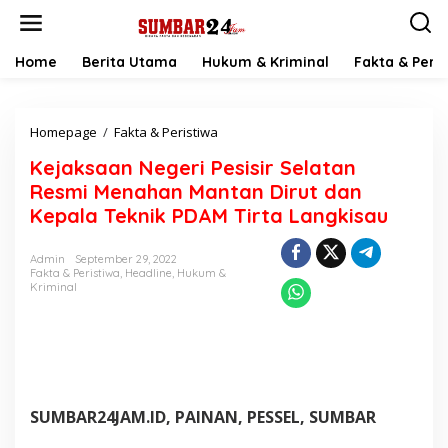
L
e
w
a
Home
Berita Utama
Hukum & Kriminal
Fakta & Peris
t
i
k
Homepage
/
Fakta & Peristiwa
K
e
e
k
Kejaksaan Negeri Pesisir Selatan
j
o
a
n
Resmi Menahan Mantan Dirut dan
k
t
Kepala Teknik PDAM Tirta Langkisau
s
e
a
n
a
Admin
September 29, 2022
Fakta & Peristiwa
,
Headline
,
Hukum &
n
Kriminal
N
e
g
e
r
i
P
SUMBAR24JAM.ID, PAINAN, PESSEL, SUMBAR
e
s