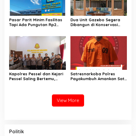
​Pasar Parit Minim Fasilitas
Dua Unit Gazebo Segera
Tapi Ada Pungutan Rp2
Dibangun di Konservasi
Juta, Warga Desak Pemkab
Penyu Amping Parak
Pasaman Barat Turun
Tangan
Kapolres Pessel dan Kejari
Satresnarkoba Polres
Pessel Saling Bertemu,
Payakumbuh Amankan Satu
Komit Dukung Penegakan
Paket Sabu Serta Satu
Hukum
Orang Pelaku Tersangka
View More
Politik