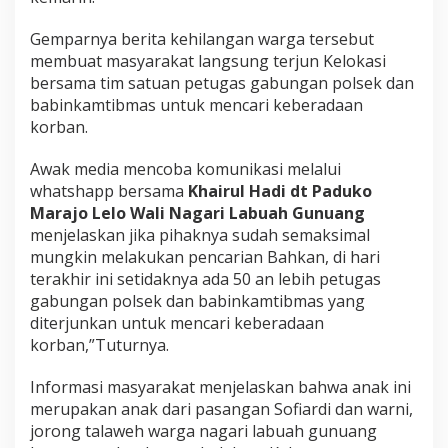
i
L
Gemparnya berita kehilangan warga tersebut
a
membuat masyarakat langsung terjun Kelokasi
b
u
bersama tim satuan petugas gabungan polsek dan
a
babinkamtibmas untuk mencari keberadaan
h
korban.
G
u
Awak media mencoba komunikasi melalui
n
u
whatshapp bersama
Khairul Hadi dt Paduko
n
Marajo Lelo Wali Nagari Labuah Gunuang
g
menjelaskan jika pihaknya sudah semaksimal
L
mungkin melakukan pencarian Bahkan, di hari
a
terakhir ini setidaknya ada 50 an lebih petugas
r
e
gabungan polsek dan babinkamtibmas yang
h
diterjunkan untuk mencari keberadaan
S
korban,”Tuturnya.
a
g
Informasi masyarakat menjelaskan bahwa anak ini
o
H
merupakan anak dari pasangan Sofiardi dan warni,
a
jorong talaweh warga nagari labuah gunuang
l