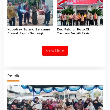
Tepian
Kapolsek Sutera Bersama
Dua Pelajar Koto XI
Camat Sigap Datangi
Tarusan Wakili Pesisir
Rumah Warga Yang
Selatan ke Jambore
Terkena Angin Puting
Nasional 2026 di Cibubur,
Beliung
Jalani Karantina Sebelum
Berangkat
View More
Politik