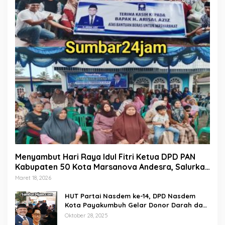
Menyambut Hari Raya Idul Fitri Ketua DPD PAN
Kabupaten 50 Kota Marsanova Andesra, Salurkan
Empat Ton Bantuan Beras Untuk Masyarakat
Maret 18, 2026
Miskin
HUT Partai Nasdem ke-14, DPD Nasdem
Kota Payakumbuh Gelar Donor Darah dan
Pemeriksaan Kesehatan Gratis
Oktober 28, 2025