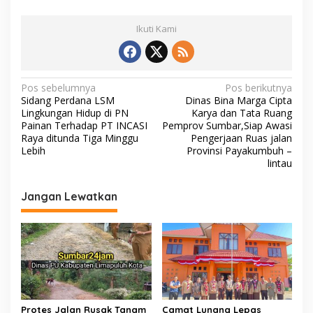
b
er
l
s
y
Ikuti Kami
o
A
Li
o
p
n
k
p
k
N
Pos sebelumnya
Pos berikutnya
Sidang Perdana LSM
Dinas Bina Marga Cipta
a
Lingkungan Hidup di PN
Karya dan Tata Ruang
v
Painan Terhadap PT INCASI
Pemprov Sumbar,Siap Awasi
Raya ditunda Tiga Minggu
Pengerjaan Ruas jalan
i
Lebih
Provinsi Payakumbuh –
lintau
g
a
Jangan Lewatkan
s
i
p
o
s
Protes Jalan Rusak Tanam
Camat Lunang Lepas