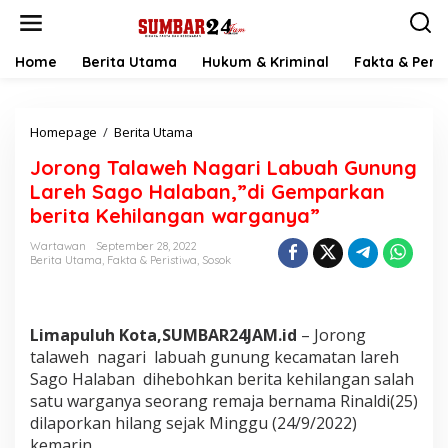
L
e
w
a
Home
Berita Utama
Hukum & Kriminal
Fakta & Peris
t
i
k
Homepage
/
Berita Utama
J
e
o
k
Jorong Talaweh Nagari Labuah Gunung
r
o
o
n
Lareh Sago Halaban,”di Gemparkan
n
t
berita Kehilangan warganya”
g
e
T
n
Wartawan
September 28, 2022
a
Berita Utama
,
Fakta & Peristiwa
,
Sosok
l
a
w
e
Limapuluh Kota,SUMBAR24JAM.id
– Jorong
h
talaweh nagari labuah gunung kecamatan lareh
N
Sago Halaban dihebohkan berita kehilangan salah
a
satu warganya seorang remaja bernama Rinaldi(25)
g
a
dilaporkan hilang sejak Minggu (24/9/2022)
r
kemarin.