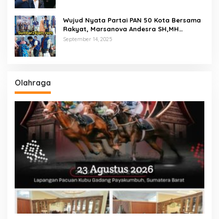
Wujud Nyata Partai PAN 50 Kota Bersama
Rakyat, Marsanova Andesra SH,MH
Salurkan 600 Karung Beras Untuk
September 14, 2025
Masyarakat Tak Mampu
Olahraga