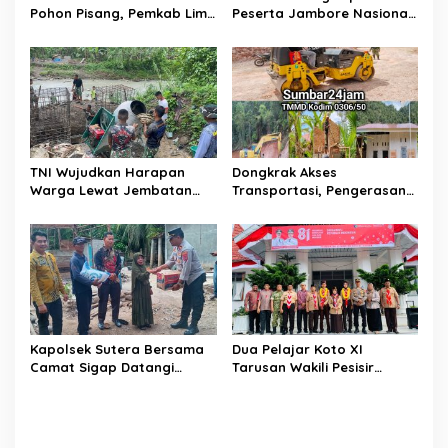
Pohon Pisang, Pemkab Lima
Peserta Jambore Nasional
Puluh Kota Pastikan
(Jamnas) XII Tahun 2026
Perbaikan Segera
Direalisasikan
TNI Wujudkan Harapan
Dongkrak Akses
Warga Lewat Jembatan
Transportasi, Pengerasan
Gantung Sungai Menaula,
Jalan Sirtu TMMD ke-129 di
Menghubungkan Dua
Buluh Kasok Mulai Dikebut
Tepian
Kapolsek Sutera Bersama
Dua Pelajar Koto XI
Camat Sigap Datangi
Tarusan Wakili Pesisir
Rumah Warga Yang
Selatan ke Jambore
Terkena Angin Puting
Nasional 2026 di Cibubur,
Beliung
Jalani Karantina Sebelum
Berangkat