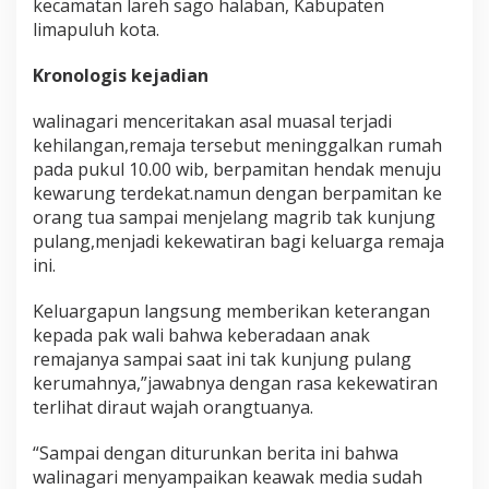
kecamatan lareh sago halaban, Kabupaten
a
limapuluh kota.
b
a
n
Kronologis kejadian
,
"
walinagari menceritakan asal muasal terjadi
d
kehilangan,remaja tersebut meninggalkan rumah
i
pada pukul 10.00 wib, berpamitan hendak menuju
G
e
kewarung terdekat.namun dengan berpamitan ke
m
orang tua sampai menjelang magrib tak kunjung
p
pulang,menjadi kekewatiran bagi keluarga remaja
a
ini.
r
k
a
Keluargapun langsung memberikan keterangan
n
kepada pak wali bahwa keberadaan anak
b
remajanya sampai saat ini tak kunjung pulang
e
kerumahnya,”jawabnya dengan rasa kekewatiran
r
i
terlihat diraut wajah orangtuanya.
t
a
“Sampai dengan diturunkan berita ini bahwa
K
walinagari menyampaikan keawak media sudah
e