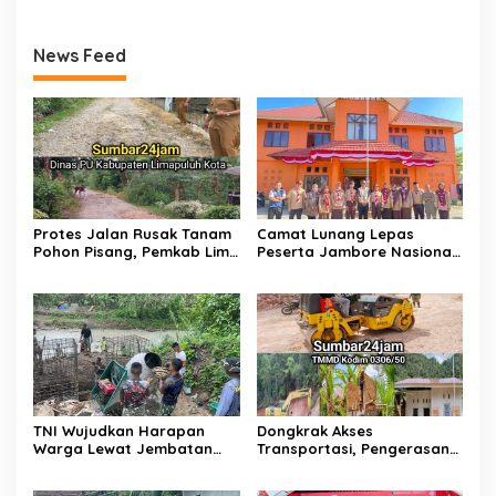
News Feed
Protes Jalan Rusak Tanam
Camat Lunang Lepas
Pohon Pisang, Pemkab Lima
Peserta Jambore Nasional
Puluh Kota Pastikan
(Jamnas) XII Tahun 2026
Perbaikan Segera
Direalisasikan
TNI Wujudkan Harapan
Dongkrak Akses
Warga Lewat Jembatan
Transportasi, Pengerasan
Gantung Sungai Menaula,
Jalan Sirtu TMMD ke-129 di
Menghubungkan Dua
Buluh Kasok Mulai Dikebut