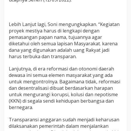
a
l
a
n
Lebih Lanjut lagi, Soni mengungkapkan. “Kegiatan
U
s
proyek mestiya harus di lengkapi dengan
a
pemasangan papan nama, tujuannya agar
h
diketahui oleh semua lapisan Masyarakat. karena
T
dana yang digunakan adalah uang Rakyat jadi
a
n
harus terbuka dan transparan.
i
d
Lanjutnya, di era reformasi dan otonomi daerah
i
dewasa ini semua elemen masyarakat yang ada
K
untuk mengontrolnya. Bagaimana tidak, reformasi
a
p
dan desentralisasi dibuat berdasarkan harapan
u
untuk mengurangi korupsi, kolusi dan nepotisme
h
(KKN) di segala sendi kehidupan berbangsa dan
T
bernegara.
a
r
u
Transparansi anggaran sudah menjadi keharusan
s
dilaksanakan pemerintah dalam menjalankan
a