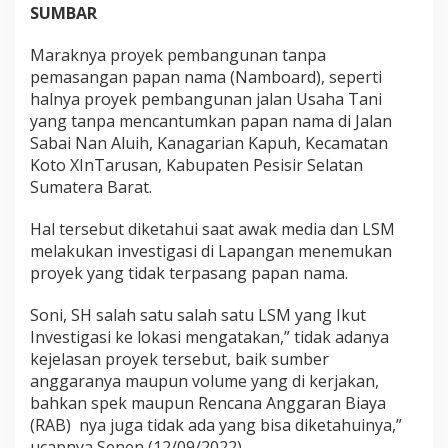
i
SUMBAR
n
a
Maraknya proyek pembangunan tanpa
s
pemasangan papan nama (Namboard), seperti
T
halnya proyek pembangunan jalan Usaha Tani
e
r
yang tanpa mencantumkan papan nama di Jalan
k
Sabai Nan Aluih, Kanagarian Kapuh, Kecamatan
a
Koto XInTarusan, Kabupaten Pesisir Selatan
i
Sumatera Barat.
t
P
r
Hal tersebut diketahui saat awak media dan LSM
o
melakukan investigasi di Lapangan menemukan
y
proyek yang tidak terpasang papan nama.
e
k
Soni, SH salah satu salah satu LSM yang Ikut
S
i
Investigasi ke lokasi mengatakan,” tidak adanya
l
kejelasan proyek tersebut, baik sumber
u
anggaranya maupun volume yang di kerjakan,
m
bahkan spek maupun Rencana Anggaran Biaya
a
n
(RAB) nya juga tidak ada yang bisa diketahuinya,”
J
ucapnya Senen (12/09/2022).