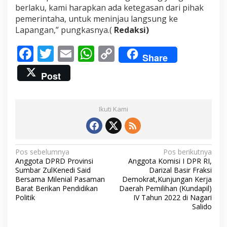
berlaku, kami harapkan ada ketegasan dari pihak
pemerintaha, untuk meninjau langsung ke
Lapangan,” pungkasnya.(
Redaksi)
F
T
E
W
C
Share
ac
w
m
h
o
Post
e
itt
ai
at
p
b
er
l
s
y
Ikuti Kami
o
A
Li
o
p
n
k
p
k
N
Pos sebelumnya
Pos berikutnya
Anggota DPRD Provinsi
Anggota Komisi I DPR RI,
a
Sumbar ZulKenedi Said
Darizal Basir Fraksi
v
Bersama Milenial Pasaman
Demokrat,Kunjungan Kerja
Barat Berikan Pendidikan
Daerah Pemilihan (Kundapil)
i
Politik
IV Tahun 2022 di Nagari
Salido
g
a