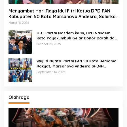
Menyambut Hari Raya Idul Fitri Ketua DPD PAN
Kabupaten 50 Kota Marsanova Andesra, Salurkan
Empat Ton Bantuan Beras Untuk Masyarakat
Maret 18, 2026
Miskin
HUT Partai Nasdem ke-14, DPD Nasdem
Kota Payakumbuh Gelar Donor Darah dan
Pemeriksaan Kesehatan Gratis
Oktober 28, 2025
Wujud Nyata Partai PAN 50 Kota Bersama
Rakyat, Marsanova Andesra SH,MH
Salurkan 600 Karung Beras Untuk
September 14, 2025
Masyarakat Tak Mampu
Olahraga