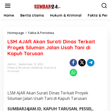
L
e
w
a
Home
Berita Utama
Hukum & Kriminal
Fakta & Peris
t
i
k
Homepage
/
Fakta & Peristiwa
L
e
S
k
LSM AJAR Akan Surati Dinas Terkait
M
o
A
n
Proyek Siluman Jalan Usah Tani di
J
t
Kapuh Tarusan
A
e
R
n
A
Admin
September 12, 2022
Fakta & Peristiwa
,
Headline
,
Hukum &
k
Kriminal
a
n
S
u
r
LSM AJAR Akan Surati Dinas Terkait Proyek
a
Siluman Jalan Usah Tani di Kapuh Tarusan
t
i
SUMBAR24JAM.ID, KAPUH TARUSAN, PESSEL,
D