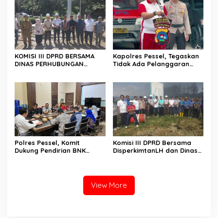
Jalani Karantina Sebelum
Berangkat
KOMISI III DPRD BERSAMA
Kapolres Pessel, Tegaskan
DINAS PERHUBUNGAN
Tidak Ada Pelanggaran
TINJAU PEMBANGUNAN
Tidak diberikan Sanksi
LAMPU HIGH MAST DI BATAS
PESSEL – PADANG
Polres Pessel, Komit
Komisi III DPRD Bersama
Dukung Pendirian BNK
DisperkimtanLH dan Dinas
Kabupaten Pesisir Selatan
PUTR Tinjau Pengelolaan
Limbah PT Sodetan,
Pastikan Sungai Tetap
Aman
View More