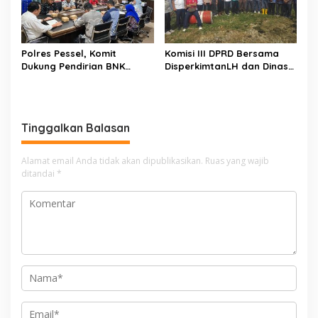
Polres Pessel, Komit
Komisi III DPRD Bersama
Dukung Pendirian BNK
DisperkimtanLH dan Dinas
Kabupaten Pesisir Selatan
PUTR Tinjau Pengelolaan
Limbah PT Sodetan,
Pastikan Sungai Tetap
Aman
Tinggalkan Balasan
Alamat email Anda tidak akan dipublikasikan.
Ruas yang wajib
ditandai
*