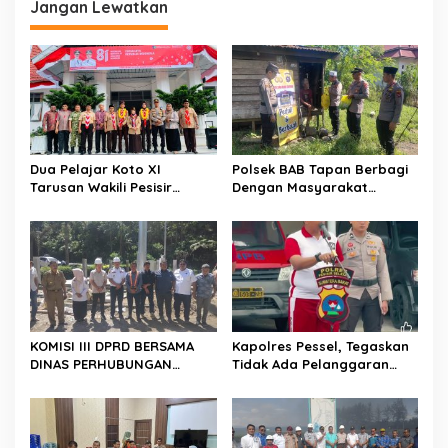
Jangan Lewatkan
s
i
p
o
s
Dua Pelajar Koto XI
Polsek BAB Tapan Berbagi
Tarusan Wakili Pesisir
Dengan Masyarakat
Selatan ke Jambore
Kurang Mampu Melalui
Nasional 2026 di Cibubur,
Jum’at Berkah
Jalani Karantina Sebelum
Berangkat
KOMISI III DPRD BERSAMA
Kapolres Pessel, Tegaskan
DINAS PERHUBUNGAN
Tidak Ada Pelanggaran
TINJAU PEMBANGUNAN
Tidak diberikan Sanksi
LAMPU HIGH MAST DI BATAS
PESSEL – PADANG