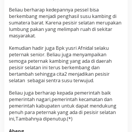
n
g
Beliau berharap kedepannya pessel bisa
E
berkembang menjadi penghasil susu kambing di
t
sumatera barat. Karena pesisir selatan merupakan
a
lumbung pakan yang melimpah ruah di sekitar
w
masyarakat.
a
Kemudian hadir juga Bpk yusri Afnidal selaku
peternak senior. Beliau juga menyampaikan
semoga peternak kambing yang ada di daerah
pesisir selatan ini terus berkembang dan
bertambah sehingga cita2 menjadikan pesisir
selatan sebagai sentra susu terwujud.
Beliau juga berharap kepada pemerintah baik
pemerintah nagari,pemerintah kecamatan dan
pemerintah kabupaten untuk dapat mendukung
penuh para peternak yang ada di pesisir selatan
ini,Tambahnya dipenutup.(*)
Abeng