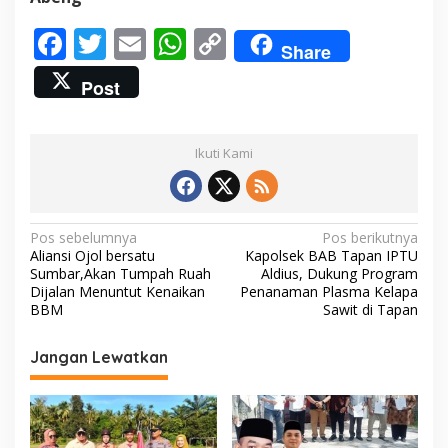
F
T
E
W
C
Share
ac
w
m
h
o
Post
e
itt
ai
at
p
b
er
l
s
y
Ikuti Kami
o
A
Li
o
p
n
k
p
k
N
Pos sebelumnya
Pos berikutnya
Aliansi Ojol bersatu
Kapolsek BAB Tapan IPTU
a
Sumbar,Akan Tumpah Ruah
Aldius, Dukung Program
v
Dijalan Menuntut Kenaikan
Penanaman Plasma Kelapa
BBM
Sawit di Tapan
i
g
Jangan Lewatkan
a
s
i