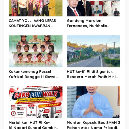
p
o
s
CAMAT YOLLI AANG LEPAS
Gandeng Mardion
KONTINGEN KWARRAN
Fernandes, Nurkholis
BINAWIDYA MENUJU
Datuak Bijo di Rajo
JAMBORE DAN PESTA SIAGA
Sosialisasikan Perda
CABANG PANCUNG SOAL
Lingkungan Hidup di
Wilayah Koto Nan Godang
Kakankemenag Pessel
HUT ke-81 RI di Siguntur,
Yufrizal Bangga 11 Siswa
Bendera Merah Putih Minim
Madrasah Pessel Ikut
Berkibar, Robi Binur:
Jambore Nasional XII 2026.
“Merdeka Belum Dirasakan
Bisa Harumkan Nama
Masyarakat”
Madrasah dan Daerah
Meriahkan HUT RI Ke-
Mantan Kepsek: Bus SMAN 3
81,Nagari Sungai Gambir
Painan Atas Nama Pribadi