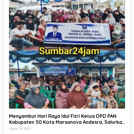
Menyambut Hari Raya Idul Fitri Ketua DPD PAN
Kabupaten 50 Kota Marsanova Andesra, Salurkan
Empat Ton Bantuan Beras Untuk Masyarakat
Maret 18, 2026
Miskin