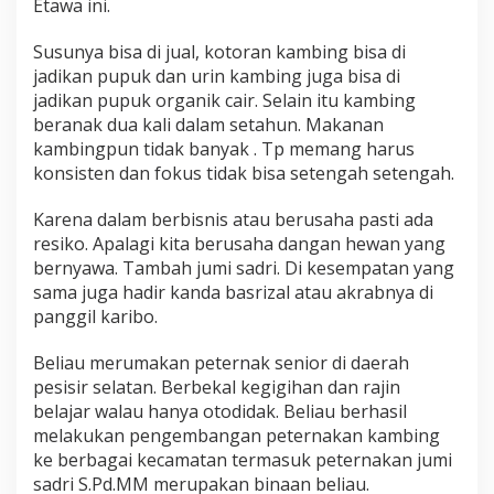
Etawa ini.
a
r
Susunya bisa di jual, kotoran kambing bisa di
a
k
jadikan pupuk dan urin kambing juga bisa di
a
jadikan pupuk organik cair. Selain itu kambing
t
beranak dua kali dalam setahun. Makanan
b
kambingpun tidak banyak . Tp memang harus
u
d
konsisten dan fokus tidak bisa setengah setengah.
i
d
Karena dalam berbisnis atau berusaha pasti ada
a
resiko. Apalagi kita berusaha dangan hewan yang
y
bernyawa. Tambah jumi sadri. Di kesempatan yang
a
t
sama juga hadir kanda basrizal atau akrabnya di
e
panggil karibo.
r
n
Beliau merumakan peternak senior di daerah
a
pesisir selatan. Berbekal kegigihan dan rajin
k
k
belajar walau hanya otodidak. Beliau berhasil
a
melakukan pengembangan peternakan kambing
m
ke berbagai kecamatan termasuk peternakan jumi
b
sadri S.Pd.MM merupakan binaan beliau.
i