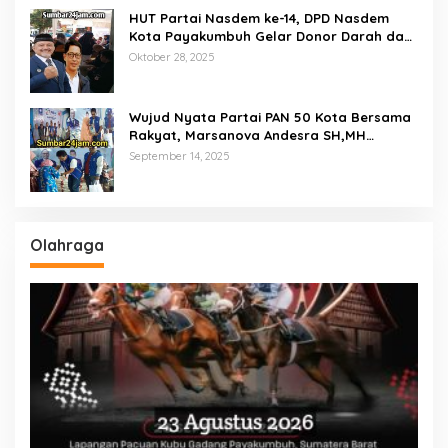
HUT Partai Nasdem ke-14, DPD Nasdem
Kota Payakumbuh Gelar Donor Darah dan
Pemeriksaan Kesehatan Gratis
Oktober 28, 2025
Wujud Nyata Partai PAN 50 Kota Bersama
Rakyat, Marsanova Andesra SH,MH
Salurkan 600 Karung Beras Untuk
September 14, 2025
Masyarakat Tak Mampu
Olahraga