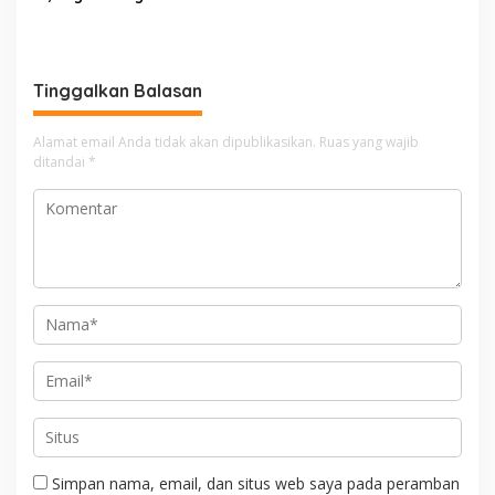
Sako Gelar Fun Walk
Hanya untuk Penuhi Syarat
Kredit, Ketua Komite
Benarkan Ada Perjanjian
Dengan Dealer
Tinggalkan Balasan
Alamat email Anda tidak akan dipublikasikan.
Ruas yang wajib
ditandai
*
Simpan nama, email, dan situs web saya pada peramban