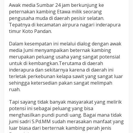
,
Awak media Sumbar 24 jam berkunjung ke
P
peternakan kambing Etawa milik seorang
e
pengusaha muda di daerah pesisir selatan.
n
g
Tepatnya di kecamatan airpura nagari inderapura
u
timur Koto Pandan.
s
a
Dalam kesempatan ini melalui dialog dengan awak
h
media Jumi menyampaikan beternak kambing
a
i
merupakan peluang usaha yang sangat potensial
n
untuk di kembangkan.Terutama di daerah
i
inderapura dan sekitarnya karena di daerah ini
m
terletak perkebunan kelapa sawit yang sangat luar
e
sehingga ketersedian pakan sangat melimpah
n
g
ruah.
a
j
Tapi sayang tidak banyak masyarakat yang melirik
a
potensi ini sebagai peluang yang bisa
k
menghasilkan pundi pundi uang. Bagai mana tidak
m
a
jumi sadri S.Pd.MM sudah merasakan manfaat yang
s
luar biasa dari berternak kambing perah jenis
y