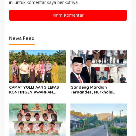
ini untuk komentar saya berikutnya.
News Feed
CAMAT YOLLI AANG LEPAS
Gandeng Mardion
KONTINGEN KWARRAN
Fernandes, Nurkholis
BINAWIDYA MENUJU
Datuak Bijo di Rajo
JAMBORE DAN PESTA SIAGA
Sosialisasikan Perda
CABANG PANCUNG SOAL
Lingkungan Hidup di
Wilayah Koto Nan Godang