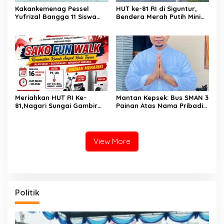
Kakankemenag Pessel
HUT ke-81 RI di Siguntur,
Yufrizal Bangga 11 Siswa
Bendera Merah Putih Minim
Madrasah Pessel Ikut
Berkibar, Robi Binur:
Jambore Nasional XII 2026.
“Merdeka Belum Dirasakan
Bisa Harumkan Nama
Masyarakat”
Madrasah dan Daerah
Meriahkan HUT RI Ke-
Mantan Kepsek: Bus SMAN 3
81,Nagari Sungai Gambir
Painan Atas Nama Pribadi
Sako Gelar Fun Walk
Hanya untuk Penuhi Syarat
Kredit, Ketua Komite
Benarkan Ada Perjanjian
Dengan Dealer
View More
Politik