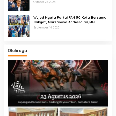
Pemeriksaan Kesehatan Gratis
Oktober 28, 2025
Wujud Nyata Partai PAN 50 Kota Bersama
Rakyat, Marsanova Andesra SH,MH
Salurkan 600 Karung Beras Untuk
September 14, 2025
Masyarakat Tak Mampu
Olahraga