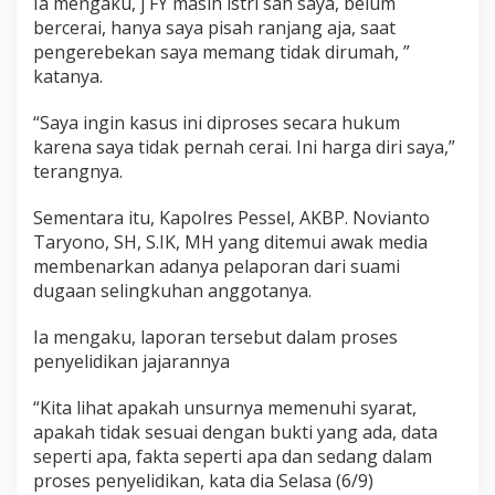
Ia mengaku, j FY masih istri sah saya, belum
l
bercerai, hanya saya pisah ranjang aja, saat
T
pengerebekan saya memang tidak dirumah, ”
i
n
katanya.
d
a
“Saya ingin kasus ini diproses secara hukum
k
karena saya tidak pernah cerai. Ini harga diri saya,”
O
terangnya.
k
n
u
Sementara itu, Kapolres Pessel, AKBP. Novianto
m
Taryono, SH, S.IK, MH yang ditemui awak media
P
membenarkan adanya pelaporan dari suami
o
dugaan selingkuhan anggotanya.
l
i
s
Ia mengaku, laporan tersebut dalam proses
i
penyelidikan jajarannya
Y
a
“Kita lihat apakah unsurnya memenuhi syarat,
n
g
apakah tidak sesuai dengan bukti yang ada, data
D
seperti apa, fakta seperti apa dan sedang dalam
i
proses penyelidikan, kata dia Selasa (6/9)
g