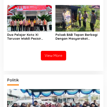
Liter Disita
Terkena Angin Puting
Beliung
Dua Pelajar Koto XI
Polsek BAB Tapan Berbagi
Tarusan Wakili Pesisir
Dengan Masyarakat
Selatan ke Jambore
Kurang Mampu Melalui
Nasional 2026 di Cibubur,
Jum’at Berkah
Jalani Karantina Sebelum
Berangkat
View More
Politik