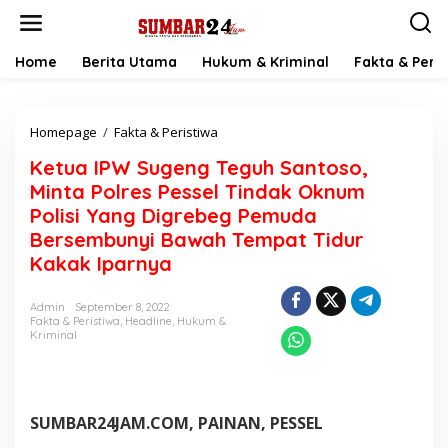
L
e
w
a
Home
Berita Utama
Hukum & Kriminal
Fakta & Peris
t
i
k
Homepage
/
Fakta & Peristiwa
K
e
e
k
Ketua IPW Sugeng Teguh Santoso,
t
o
u
n
Minta Polres Pessel Tindak Oknum
a
t
Polisi Yang Digrebeg Pemuda
I
e
Bersembunyi Bawah Tempat Tidur
P
n
W
Kakak Iparnya
S
u
Admin
September 8, 2022
g
Fakta & Peristiwa
,
Headline
,
Hukum &
e
Kriminal
n
g
T
e
g
SUMBAR24JAM.COM, PAINAN, PESSEL
u