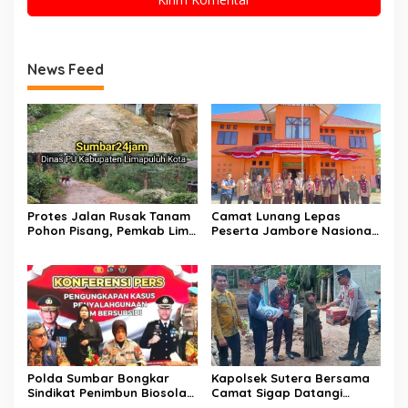
News Feed
Protes Jalan Rusak Tanam
Camat Lunang Lepas
Pohon Pisang, Pemkab Lima
Peserta Jambore Nasional
Puluh Kota Pastikan
(Jamnas) XII Tahun 2026
Perbaikan Segera
Direalisasikan
Polda Sumbar Bongkar
Kapolsek Sutera Bersama
Sindikat Penimbun Biosolar
Camat Sigap Datangi
Subsidi di Padang, 1.350
Rumah Warga Yang