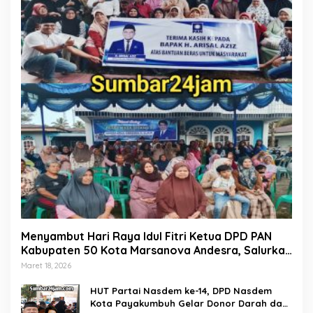
Menyambut Hari Raya Idul Fitri Ketua DPD PAN
Kabupaten 50 Kota Marsanova Andesra, Salurkan
Empat Ton Bantuan Beras Untuk Masyarakat
Maret 18, 2026
Miskin
HUT Partai Nasdem ke-14, DPD Nasdem
Kota Payakumbuh Gelar Donor Darah dan