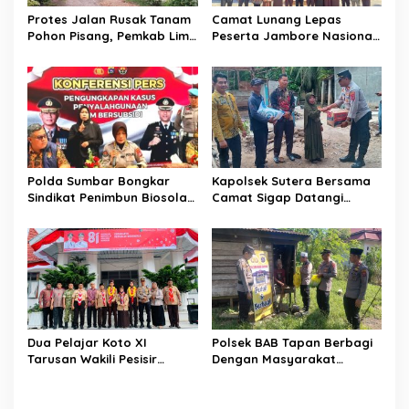
Protes Jalan Rusak Tanam
Camat Lunang Lepas
Pohon Pisang, Pemkab Lima
Peserta Jambore Nasional
Puluh Kota Pastikan
(Jamnas) XII Tahun 2026
Perbaikan Segera
Direalisasikan
Polda Sumbar Bongkar
Kapolsek Sutera Bersama
Sindikat Penimbun Biosolar
Camat Sigap Datangi
Subsidi di Padang, 1.350
Rumah Warga Yang
Liter Disita
Terkena Angin Puting
Beliung
Dua Pelajar Koto XI
Polsek BAB Tapan Berbagi
Tarusan Wakili Pesisir
Dengan Masyarakat
Selatan ke Jambore
Kurang Mampu Melalui
Nasional 2026 di Cibubur,
Jum’at Berkah
Jalani Karantina Sebelum