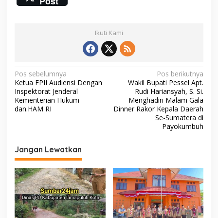
Post
e
itt
ai
at
p
b
er
l
s
y
Ikuti Kami
o
A
Li
o
p
n
k
p
k
N
Pos sebelumnya
Pos berikutnya
Ketua FPII Audiensi Dengan
Wakil Bupati Pessel Apt.
a
Inspektorat Jenderal
Rudi Hariansyah, S. Si.
v
Kementerian Hukum
Menghadiri Malam Gala
dan.HAM RI
Dinner Rakor Kepala Daerah
i
Se-Sumatera di
Payokumbuh
g
a
Jangan Lewatkan
s
i
p
o
s