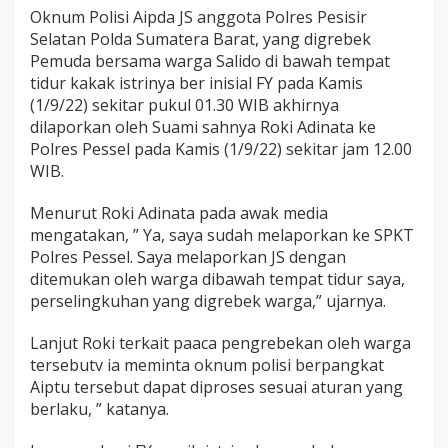
h
Oknum Polisi Aipda JS anggota Polres Pesisir
S
Selatan Polda Sumatera Barat, yang digrebek
a
Pemuda bersama warga Salido di bawah tempat
n
t
tidur kakak istrinya ber inisial FY pada Kamis
o
(1/9/22) sekitar pukul 01.30 WIB akhirnya
s
dilaporkan oleh Suami sahnya Roki Adinata ke
o
Polres Pessel pada Kamis (1/9/22) sekitar jam 12.00
,
WIB.
M
i
n
Menurut Roki Adinata pada awak media
t
mengatakan, ” Ya, saya sudah melaporkan ke SPKT
a
Polres Pessel. Saya melaporkan JS dengan
P
ditemukan oleh warga dibawah tempat tidur saya,
o
l
perselingkuhan yang digrebek warga,” ujarnya.
r
e
Lanjut Roki terkait paaca pengrebekan oleh warga
s
tersebutv ia meminta oknum polisi berpangkat
P
Aiptu tersebut dapat diproses sesuai aturan yang
e
s
berlaku, ” katanya.
s
e