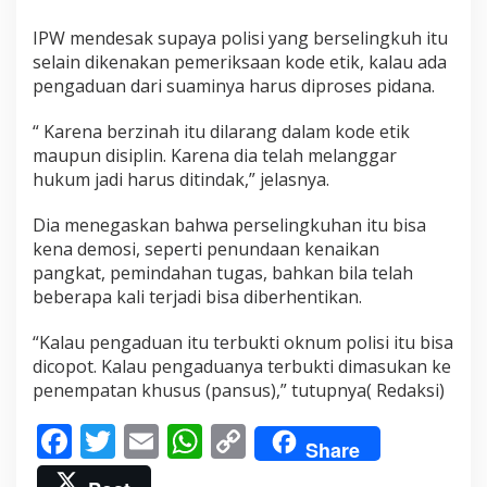
a
h
IPW mendesak supaya polisi yang berselingkuh itu
T
selain dikenakan pemeriksaan kode etik, kalau ada
e
pengaduan dari suaminya harus diproses pidana.
m
p
“ Karena berzinah itu dilarang dalam kode etik
a
t
maupun disiplin. Karena dia telah melanggar
T
hukum jadi harus ditindak,” jelasnya.
i
d
Dia menegaskan bahwa perselingkuhan itu bisa
u
kena demosi, seperti penundaan kenaikan
r
K
pangkat, pemindahan tugas, bahkan bila telah
a
beberapa kali terjadi bisa diberhentikan.
k
a
“Kalau pengaduan itu terbukti oknum polisi itu bisa
k
dicopot. Kalau pengaduanya terbukti dimasukan ke
I
p
penempatan khusus (pansus),” tutupnya( Redaksi)
a
r
F
T
E
W
C
n
Share
ac
w
m
h
o
y
a