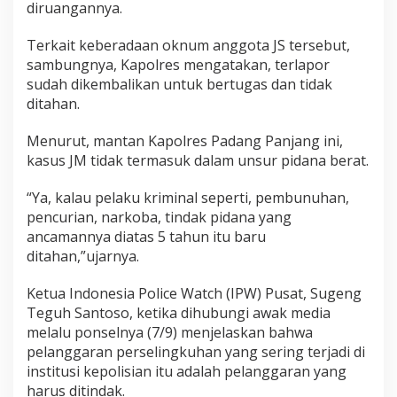
diruangannya.
r
e
b
Terkait keberadaan oknum anggota JS tersebut,
e
sambungnya, Kapolres mengatakan, terlapor
g
sudah dikembalikan untuk bertugas dan tidak
P
ditahan.
e
m
u
Menurut, mantan Kapolres Padang Panjang ini,
d
kasus JM tidak termasuk dalam unsur pidana berat.
a
B
“Ya, kalau pelaku kriminal seperti, pembunuhan,
e
pencurian, narkoba, tindak pidana yang
r
s
ancamannya diatas 5 tahun itu baru
e
ditahan,”ujarnya.
m
b
Ketua Indonesia Police Watch (IPW) Pusat, Sugeng
u
Teguh Santoso, ketika dihubungi awak media
n
y
melalu ponselnya (7/9) menjelaskan bahwa
i
pelanggaran perselingkuhan yang sering terjadi di
B
institusi kepolisian itu adalah pelanggaran yang
a
harus ditindak.
w