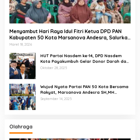
Menyambut Hari Raya Idul Fitri Ketua DPD PAN
Kabupaten 50 Kota Marsanova Andesra, Salurkan
Empat Ton Bantuan Beras Untuk Masyarakat
Maret 18, 2026
Miskin
HUT Partai Nasdem ke-14, DPD Nasdem
Kota Payakumbuh Gelar Donor Darah dan
Pemeriksaan Kesehatan Gratis
Oktober 28, 2025
Wujud Nyata Partai PAN 50 Kota Bersama
Rakyat, Marsanova Andesra SH,MH
Salurkan 600 Karung Beras Untuk
September 14, 2025
Masyarakat Tak Mampu
Olahraga