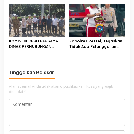
Nasional 2026 di Cibubur,
Jum’at Berkah
Jalani Karantina Sebelum
Berangkat
KOMISI III DPRD BERSAMA
Kapolres Pessel, Tegaskan
DINAS PERHUBUNGAN
Tidak Ada Pelanggaran
TINJAU PEMBANGUNAN
Tidak diberikan Sanksi
LAMPU HIGH MAST DI BATAS
PESSEL – PADANG
Tinggalkan Balasan
Alamat email Anda tidak akan dipublikasikan.
Ruas yang wajib
ditandai
*