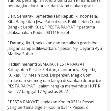
zumba, penampilan Andra Band dan Kintani, serta
t
pembagian door prize, dan stand makan gratis.
H
U
Dan, Semarak Kemerdekaan Republik Indonesia,
T
R
Kita Bangkitan Jiwa Patriotisme, Pulih Lebih Cepat,
I
Bangkit Lebih Kuat, ” PESTA RAKYAT ” pertama
K
dilaksanakan Kodim 0311/ Pessel.
e
7
” Datang, ikuti, saksikan dan ramaikan gratis lho…
7
T
jangan sampai dilewatkan, ” pesan Ny. Deyanti Ayu
a
Marlisa Suherli
h
u
Hadiah menanti SEMARAK PESTA RAKYAT
n
Kabupaten Pesisir Selatan, diantaranya Sepeda,
,
B
Kulkas, Tv, Mesin cuci, Dispenser, Magic Com,
a
strike dan set mog dan lainya di siapkan doorprize
n
PESTA RAKYAT , dalam rangka menyambut HUT RI
y
Ke – 77 tanggal 17 Agustus 2022
a
k
D
” PESTA RAKYAT” diadakan Kodim 0311/ Pessel
o
yang pertama digelar Kodim 0311/ Pessel, di
o