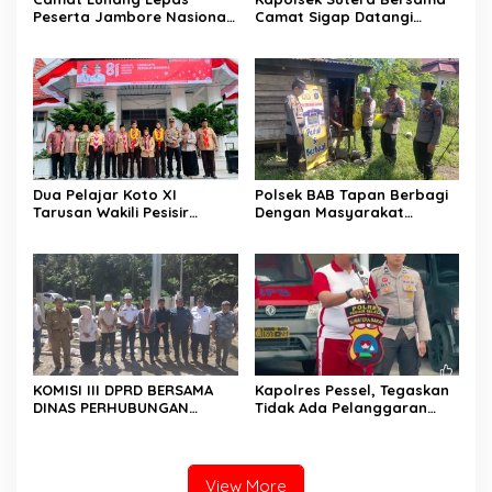
Peserta Jambore Nasional
Camat Sigap Datangi
(Jamnas) XII Tahun 2026
Rumah Warga Yang
Terkena Angin Puting
Beliung
Dua Pelajar Koto XI
Polsek BAB Tapan Berbagi
Tarusan Wakili Pesisir
Dengan Masyarakat
Selatan ke Jambore
Kurang Mampu Melalui
Nasional 2026 di Cibubur,
Jum’at Berkah
Jalani Karantina Sebelum
Berangkat
KOMISI III DPRD BERSAMA
Kapolres Pessel, Tegaskan
DINAS PERHUBUNGAN
Tidak Ada Pelanggaran
TINJAU PEMBANGUNAN
Tidak diberikan Sanksi
LAMPU HIGH MAST DI BATAS
PESSEL – PADANG
View More