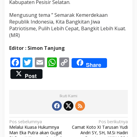
Kabupaten Pesisir Selatan.
r
P
Mengusung tema ” Semarak Kemerdekaan
r
i
Republik Indonesia, Kita Bangkitan Jiwa
z
Patriotisme, Pulih Lebih Cepat, Bangkit Lebih Kuat.
e
(MR)
n
y
Editor : Simon Tanjung
a
F
T
E
W
C
Share
ac
w
m
h
o
Post
e
itt
ai
at
p
b
er
l
s
y
Ikuti Kami
o
A
Li
o
p
n
k
p
k
N
Pos sebelumnya
Pos berikutnya
Melalui Kuasa Hukumnya
Camat Koto XI Tarusan Yudi
a
Man Eka Putra akan Gugat
Andri SY, SH, M.Si Hadiri