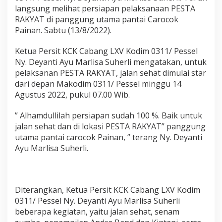
A
langsung melihat persiapan pelaksanaan PESTA
T
RAKYAT di panggung utama pantai Carocok
K
Painan. Sabtu (13/8/2022).
o
d
i
Ketua Persit KCK Cabang LXV Kodim 0311/ Pessel
m
Ny. Deyanti Ayu Marlisa Suherli mengatakan, untuk
0
pelaksanan PESTA RAKYAT, jalan sehat dimulai star
3
dari depan Makodim 0311/ Pessel minggu 14
1
1
Agustus 2022, pukul 07.00 Wib.
P
E
” Alhamdullilah persiapan sudah 100 %. Baik untuk
S
jalan sehat dan di lokasi PESTA RAKYAT” panggung
S
utama pantai carocok Painan, ” terang Ny. Deyanti
E
L
Ayu Marlisa Suherli.
M
e
n
y
Diterangkan, Ketua Persit KCK Cabang LXV Kodim
a
0311/ Pessel Ny. Deyanti Ayu Marlisa Suherli
m
b
beberapa kegiatan, yaitu jalan sehat, senam
u