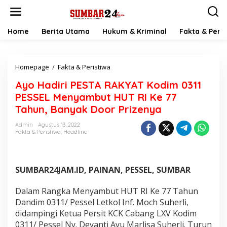
L
e
w
a
Home
Berita Utama
Hukum & Kriminal
Fakta & Peris
t
i
k
Homepage
/
Fakta & Peristiwa
A
e
y
k
Ayo Hadiri PESTA RAKYAT Kodim 0311
o
o
H
n
PESSEL Menyambut HUT RI Ke 77
a
t
Tahun, Banyak Door Prizenya
d
e
i
n
Admin
Agustus 13, 2022
r
Fakta & Peristiwa
,
Headline
i
P
E
S
SUMBAR24JAM.ID, PAINAN, PESSEL, SUMBAR
T
A
Dalam Rangka Menyambut HUT RI Ke 77 Tahun
R
Dandim 0311/ Pessel Letkol Inf. Moch Suherli,
A
didampingi Ketua Persit KCK Cabang LXV Kodim
K
Y
0311/ Pessel Ny. Deyanti Ayu Marlisa Suherli. Turun