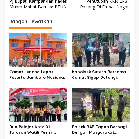
v
PJ Bupati Kampar dan Kades
Penutupan KKN LP3 I
Muara Mahat Baru ke PTUN
Padang Di Empat Nagari
i
g
Jangan Lewatkan
a
s
i
p
o
s
Camat Lunang Lepas
Kapolsek Sutera Bersama
Peserta Jambore Nasional
Camat Sigap Datangi
(Jamnas) XII Tahun 2026
Rumah Warga Yang
Terkena Angin Puting
Beliung
Dua Pelajar Koto XI
Polsek BAB Tapan Berbagi
Tarusan Wakili Pesisir
Dengan Masyarakat
Selatan ke Jambore
Kurang Mampu Melalui