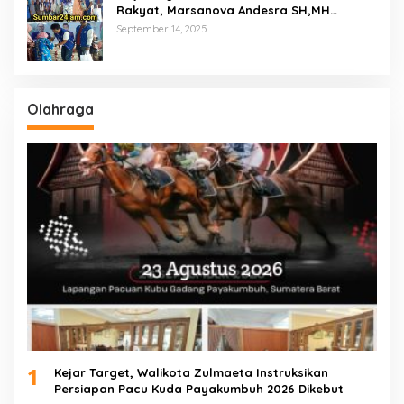
Rakyat, Marsanova Andesra SH,MH
Salurkan 600 Karung Beras Untuk
September 14, 2025
Masyarakat Tak Mampu
Olahraga
1
Kejar Target, Walikota Zulmaeta Instruksikan
Persiapan Pacu Kuda Payakumbuh 2026 Dikebut