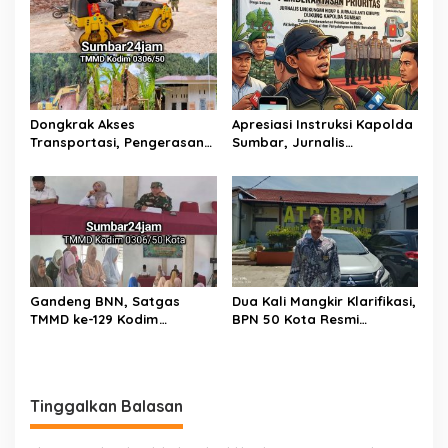
Ziarah Rombongan di TMP
Menghubungkan Dua
Tatura PALU
Tepian
Dongkrak Akses
Apresiasi Instruksi Kapolda
Transportasi, Pengerasan
Sumbar, Jurnalis
Jalan Sirtu TMMD ke-129 di
Lingkungan Siap Kawal
Buluh Kasok Mulai Dikebut
Pemberantasan Kejahatan
BBM dan Tambang Ilegal
Gandeng BNN, Satgas
Dua Kali Mangkir Klarifikasi,
TMMD ke-129 Kodim
BPN 50 Kota Resmi
0306/50 Kota Edukasi
Hentikan Sementara
Warga Soal Bahaya
Penerbitan Sertifikat Tanah
Narkoba
Inisial JP yang Disanggah
Hendryola Asmira
Tinggalkan Balasan