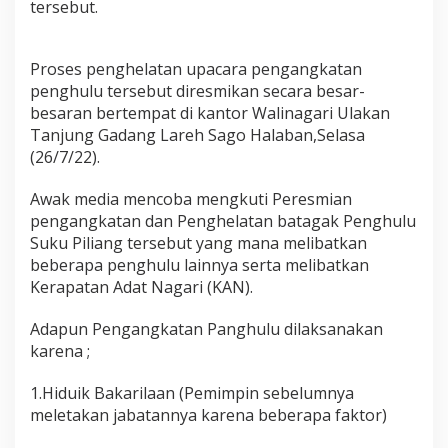
tersebut.
t
a
g
a
Proses penghelatan upacara pengangkatan
k
penghulu tersebut diresmikan secara besar-
P
besaran bertempat di kantor Walinagari Ulakan
e
Tanjung Gadang Lareh Sago Halaban,Selasa
n
g
(26/7/22).
h
u
Awak media mencoba mengkuti Peresmian
l
pengangkatan dan Penghelatan batagak Penghulu
u
Suku Piliang tersebut yang mana melibatkan
d
i
beberapa penghulu lainnya serta melibatkan
T
Kerapatan Adat Nagari (KAN).
a
n
Adapun Pengangkatan Panghulu dilaksanakan
j
karena ;
u
n
g
1.Hiduik Bakarilaan (Pemimpin sebelumnya
G
meletakan jabatannya karena beberapa faktor)
a
d