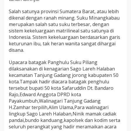
d
i
Salah satunya provinsi Sumatera Barat, atau lebih
n
dikenal dengan ranah minang. Suku Minangkabau
D
t
merupakan salah satu suku terbesar, dengan
.
sistem kekeluargaan matrilineal satu satunya di
B
Indonesia. Sistem kekeluargaan berdasarkan garis
a
keturunan ibu, tak heran wanita sangat dihargai
n
disana.
d
a
r
Upacara batagak Panghulu Suku Piliang
a
dilaksanakan di kenagarian Sago Lareh Halaban
R
kecamatan Tanjung Gadang jorong kabupaten 50
a
kota.Tampak hadir diacara batagak penghulu
j
o
tersebut bupati 50 kota Safaruddin Dt. Bandaro
H
Rajo,Edward Anggota DPRD kota
a
Payakumbuh,Walinagari Tanjung Gadang
d
H.Zamhar terpilih,Alim Ulama,Para walinagari
i
r
lingkup Sago Lareh Halaban,Ninik mamak cadiak
i
pandai,bundo kanduang,kapolsek dan kodim serta
B
seluruh perangkat yang hadir meramaikan acara
a