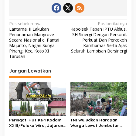
o
A
Li
o
p
n
k
p
k
N
Pos sebelumnya
Pos berikutnya
Lantamal II Lakukan
Kapolsek Tapan IPTU Aldius,
a
Penanaman Mangrove
SH Sinergi Dengan Personil,
v
Secara Nasional di Pantai
Perkuat Dan Perkokoh
Majunto, Nagari Sungai
Kamtibmas Serta Ajak
i
Pinang, Kec. Koto XI
Seluruh Lampisan Bersinergi
Tarusan
g
a
Jangan Lewatkan
s
i
p
o
s
Peringati HUT Ke-1 Kodam
TNI Wujudkan Harapan
XXIII/Palaka Wira, Jajaran
Warga Lewat Jembatan
Korem 132/Tadulako Ikuti
Gantung Sungai Menaula,