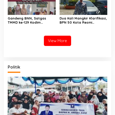
Gandeng BNN, Satgas
Dua Kali Mangkir Klarifikasi,
TMMD ke-129 Kodim
BPN 50 Kota Resmi
0306/50 Kota Edukasi
Hentikan Sementara
Warga Soal Bahaya
Penerbitan Sertifikat Tanah
Narkoba
Inisial JP yang Disanggah
Hendryola Asmira
View More
Politik