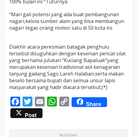
100% bulan ini “Tuturnya.
“Mari gali potensi yang ada buat pembangunan
nagari,kelola sumber alam yang bisa membangun
nagari tegas orang nomor satu di 50 kota ini.
Diakhir acara peresmian batagak penghulu
tersebut disuguhkan dengan kesenian pencat silat
yang bernama julukan “Kuciang Bapaluak”yang
merupakan kesenian tradisional asli kenagarian
tanjung gadang Sago Lareh Halaban,serta makan
beselo bersama bupati dan semua unsur lapis
masyarakat yang hadir diacara tersebut.(*)
F
T
E
W
C
Share
ac
w
m
h
o
Post
e
itt
ai
at
p
b
er
l
s
y
Ikuti Kami