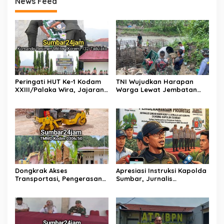
News Feed
Peringati HUT Ke-1 Kodam
TNI Wujudkan Harapan
XXIII/Palaka Wira, Jajaran
Warga Lewat Jembatan
Korem 132/Tadulako Ikuti
Gantung Sungai Menaula,
Ziarah Rombongan di TMP
Menghubungkan Dua
Tatura PALU
Tepian
Dongkrak Akses
Apresiasi Instruksi Kapolda
Transportasi, Pengerasan
Sumbar, Jurnalis
Jalan Sirtu TMMD ke-129 di
Lingkungan Siap Kawal
Buluh Kasok Mulai Dikebut
Pemberantasan Kejahatan
BBM dan Tambang Ilegal