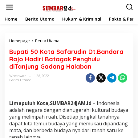
L
e
w
a
Home
Berita Utama
Hukum & Kriminal
Fakta & Peris
t
i
k
Homepage
/
Berita Utama
B
e
u
k
Bupati 50 Kota Safarudin Dt.Bandara
p
o
a
n
Rajo Hadiri Batagak Penghulu
t
t
diTanjung Gadang Halaban
i
e
5
n
Wartawan
Juli 26, 2022
0
Berita Utama
K
o
t
a
Limapuluh Kota,SUMBAR24JAM.id
– Indonesia
S
adalah negara dengan dianugerahi kultural budaya
a
yang melimpah ruah. Disetiap jengkal tanahnya
f
dapat kita temui budaya yang memukau dipandang
a
r
mata, dan berbeda budaya nya dari tanah satu ke
u
tanah lainnya.