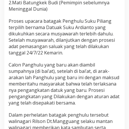
2.Mati Batungkek Budi (Pemimpin sebelumnya
a
Meninggal Dunia)
n
g
H
Proses upacara batagak Penghulu Suku Piliang
a
terpilih bernama Datuak Suku Ardianto yang
l
dikukuhkan secara musyawarah terlebih dahulu.
a
Setelah musyawarah, dilanjutkan dengan prosesi
b
a
adat pemasangan saluak yang telah dilakukan
n
tanggal 24/7/22 Kemarin.
Calon Panghulu yang baru akan diambil
sumpahnya (di bai’at), setelah di bai’at, di arak-
arakan lah Panghulu yang baru ini dengan maksud
memberitahu masyarakat bahwa telah terlaksana
nya pengangkatan datuk yang baru. Prosesi
pengangkatan yang Dilakukan dengan aturan adat
yang telah disepakati bersama.
Dalam perhelatan batagak penghulu tersebut
walinagari Rilson Dt.Mangguang selaku mantan
walinagari memberikan kata sambutan serta