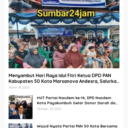
Menyambut Hari Raya Idul Fitri Ketua DPD PAN
Kabupaten 50 Kota Marsanova Andesra, Salurkan
Empat Ton Bantuan Beras Untuk Masyarakat
Maret 18, 2026
Miskin
HUT Partai Nasdem ke-14, DPD Nasdem
Kota Payakumbuh Gelar Donor Darah dan
Pemeriksaan Kesehatan Gratis
Oktober 28, 2025
Wujud Nyata Partai PAN 50 Kota Bersama