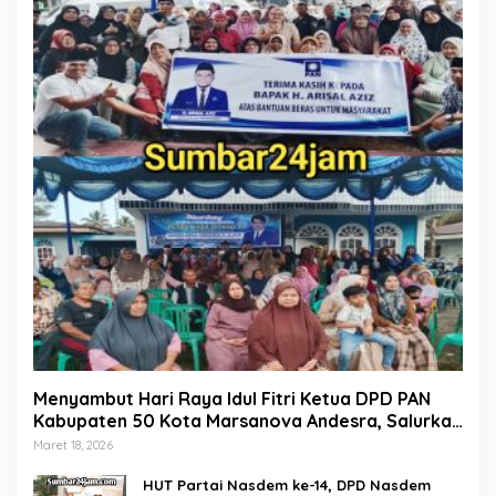
Menyambut Hari Raya Idul Fitri Ketua DPD PAN
Kabupaten 50 Kota Marsanova Andesra, Salurkan
Empat Ton Bantuan Beras Untuk Masyarakat
Maret 18, 2026
Miskin
HUT Partai Nasdem ke-14, DPD Nasdem