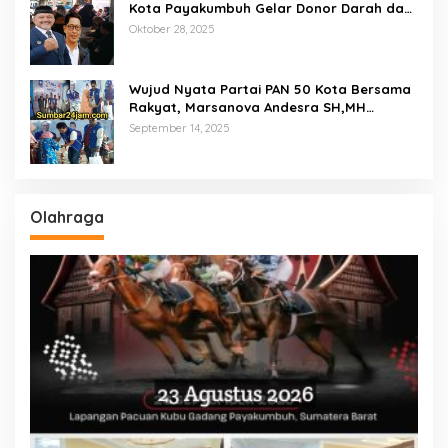
Kota Payakumbuh Gelar Donor Darah dan
Pemeriksaan Kesehatan Gratis
Oktober 28, 2025
Wujud Nyata Partai PAN 50 Kota Bersama
Rakyat, Marsanova Andesra SH,MH
Salurkan 600 Karung Beras Untuk
September 14, 2025
Masyarakat Tak Mampu
Olahraga