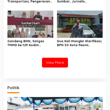
Transportasi, Pengerasan
Sumbar, Jurnalis
Jalan Sirtu TMMD ke-129 di
Lingkungan Siap Kawal
Buluh Kasok Mulai Dikebut
Pemberantasan Kejahatan
BBM dan Tambang Ilegal
Gandeng BNN, Satgas
Dua Kali Mangkir Klarifikasi,
TMMD ke-129 Kodim
BPN 50 Kota Resmi
0306/50 Kota Edukasi
Hentikan Sementara
Warga Soal Bahaya
Penerbitan Sertifikat Tanah
Narkoba
Inisial JP yang Disanggah
Hendryola Asmira
View More
Politik