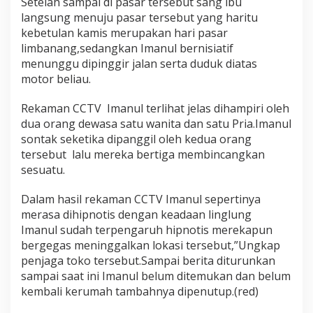
Setelah sampai di pasar tersebut sang ibu
o
langsung menuju pasar tersebut yang haritu
t
kebetulan kamis merupakan hari pasar
i
s
limbanang,sedangkan Imanul bernisiatif
s
menunggu dipinggir jalan serta duduk diatas
a
motor beliau.
a
t
Rekaman CCTV Imanul terlihat jelas dihampiri oleh
H
a
dua orang dewasa satu wanita dan satu Pria.Imanul
r
sontak seketika dipanggil oleh kedua orang
i
tersebut lalu mereka bertiga membincangkan
P
sesuatu.
a
s
a
Dalam hasil rekaman CCTV Imanul sepertinya
r
merasa dihipnotis dengan keadaan linglung
B
Imanul sudah terpengaruh hipnotis merekapun
e
bergegas meninggalkan lokasi tersebut,”Ungkap
r
l
penjaga toko tersebut.Sampai berita diturunkan
a
sampai saat ini Imanul belum ditemukan dan belum
n
kembali kerumah tambahnya dipenutup.(red)
g
s