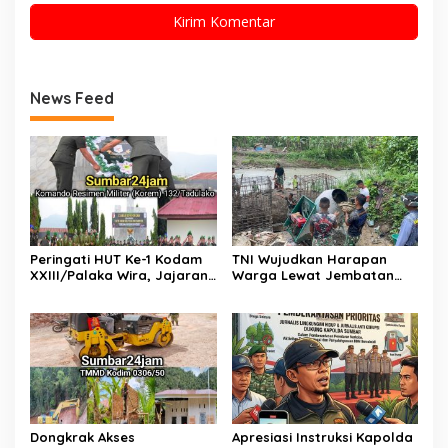
News Feed
Peringati HUT Ke-1 Kodam
TNI Wujudkan Harapan
XXIII/Palaka Wira, Jajaran
Warga Lewat Jembatan
Korem 132/Tadulako Ikuti
Gantung Sungai Menaula,
Ziarah Rombongan di TMP
Menghubungkan Dua
Tatura PALU
Tepian
Dongkrak Akses
Apresiasi Instruksi Kapolda