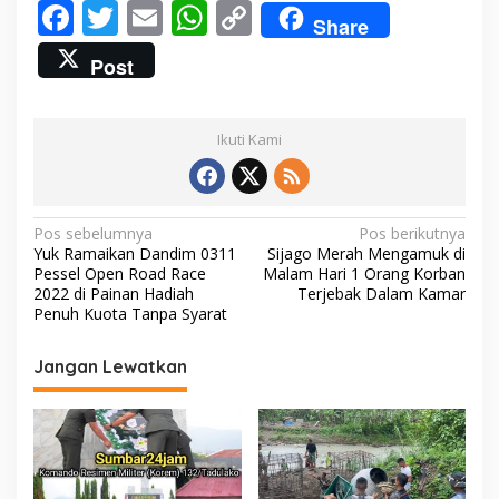
F
T
E
W
C
u
Share
n
ac
w
m
h
o
g
Post
e
itt
ai
at
p
b
er
l
s
y
Ikuti Kami
o
A
Li
o
p
n
k
p
k
N
Pos sebelumnya
Pos berikutnya
Yuk Ramaikan Dandim 0311
Sijago Merah Mengamuk di
a
Pessel Open Road Race
Malam Hari 1 Orang Korban
v
2022 di Painan Hadiah
Terjebak Dalam Kamar
Penuh Kuota Tanpa Syarat
i
g
Jangan Lewatkan
a
s
i
p