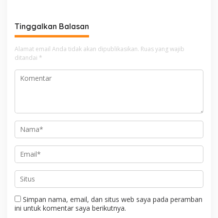
Warga Soal Bahaya
Penerbitan Sertifikat Tanah
Narkoba
Inisial JP yang Disanggah
Hendryola Asmira
Tinggalkan Balasan
Alamat email Anda tidak akan dipublikasikan.
Ruas yang wajib
ditandai
*
Simpan nama, email, dan situs web saya pada peramban
ini untuk komentar saya berikutnya.