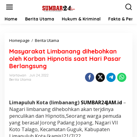
L
e
w
a
Home
Berita Utama
Hukum & Kriminal
Fakta & Peris
t
i
k
Homepage
/
Berita Utama
M
e
a
k
Masyarakat Limbanang dihebohkan
s
o
y
n
oleh Korban Hipnotis saat Hari Pasar
a
t
Berlangsung
r
e
a
n
Wartawan
Juli 24, 2022
k
Berita Utama
a
t
L
i
Limapuluh Kota (limbanang)
SUMBAR24JAM.id
–
m
Nagari limbanang dihebohkan akan terjdinya
b
penculikan dan Hipnotis,Seorang warga pemuda
a
yang berasal Jorong Padang Jopang, Nagari VII
n
a
Koto Talago, Kecamatan Guguk, Kabupaten
n
Limapuluh Kota (kamis)21/7/22