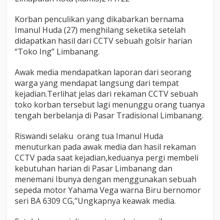
g
d
Korban penculikan yang dikabarkan bernama
i
Imanul Huda (27) menghilang seketika setelah
h
e
didapatkan hasil dari CCTV sebuah golsir harian
b
“Toko Ing” Limbanang.
o
h
Awak media mendapatkan laporan dari seorang
k
warga yang mendapat langsung dari tempat
a
n
kejadian.Terlihat jelas dari rekaman CCTV sebuah
o
toko korban tersebut lagi menunggu orang tuanya
l
tengah berbelanja di Pasar Tradisional Limbanang.
e
h
Riswandi selaku orang tua Imanul Huda
K
o
menuturkan pada awak media dan hasil rekaman
r
CCTV pada saat kejadian,keduanya pergi membeli
b
kebutuhan harian di Pasar Limbanang dan
a
menemani Ibunya dengan menggunakan sebuah
n
sepeda motor Yahama Vega warna Biru bernomor
H
i
seri BA 6309 CG,”Ungkapnya keawak media.
p
n