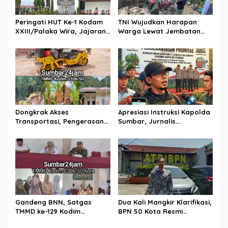
o
s
Peringati HUT Ke-1 Kodam
TNI Wujudkan Harapan
XXIII/Palaka Wira, Jajaran
Warga Lewat Jembatan
Korem 132/Tadulako Ikuti
Gantung Sungai Menaula,
Ziarah Rombongan di TMP
Menghubungkan Dua
Tatura PALU
Tepian
Dongkrak Akses
Apresiasi Instruksi Kapolda
Transportasi, Pengerasan
Sumbar, Jurnalis
Jalan Sirtu TMMD ke-129 di
Lingkungan Siap Kawal
Buluh Kasok Mulai Dikebut
Pemberantasan Kejahatan
BBM dan Tambang Ilegal
Gandeng BNN, Satgas
Dua Kali Mangkir Klarifikasi,
TMMD ke-129 Kodim
BPN 50 Kota Resmi
0306/50 Kota Edukasi
Hentikan Sementara