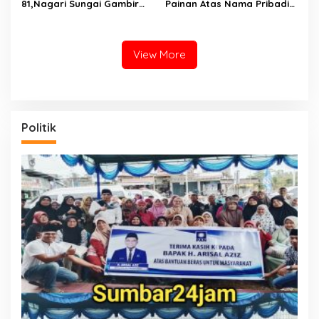
81,Nagari Sungai Gambir
Painan Atas Nama Pribadi
Sako Gelar Fun Walk
Hanya untuk Penuhi Syarat
Kredit, Ketua Komite
Benarkan Ada Perjanjian
Dengan Dealer
View More
Politik