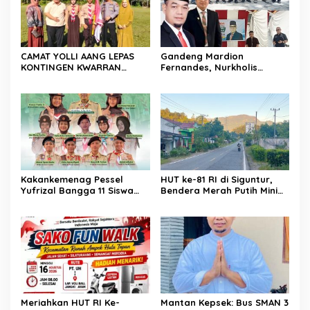
CAMAT YOLLI AANG LEPAS
Gandeng Mardion
KONTINGEN KWARRAN
Fernandes, Nurkholis
BINAWIDYA MENUJU
Datuak Bijo di Rajo
JAMBORE DAN PESTA SIAGA
Sosialisasikan Perda
CABANG PANCUNG SOAL
Lingkungan Hidup di
Wilayah Koto Nan Godang
Kakankemenag Pessel
HUT ke-81 RI di Siguntur,
Yufrizal Bangga 11 Siswa
Bendera Merah Putih Minim
Madrasah Pessel Ikut
Berkibar, Robi Binur:
Jambore Nasional XII 2026.
“Merdeka Belum Dirasakan
Bisa Harumkan Nama
Masyarakat”
Madrasah dan Daerah
Meriahkan HUT RI Ke-
Mantan Kepsek: Bus SMAN 3