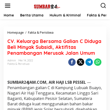
L
e
w
a
Home
Berita Utama
Hukum & Kriminal
Fakta & Peris
t
i
k
Homepage
/
Fakta & Peristiwa
C
e
V
k
CV. Keluarga Bersama Galian C Diduga
.
o
K
n
Beli Minyak Subsidi, Aktifitas
e
t
Penambangan Merusak Jalan Umum
l
e
u
n
Admin
Mei 14, 2022
a
Fakta & Peristiwa
r
g
a
B
SUMBAR24JAM.COM, AIR HAJI LSB PESSEL
—
e
Penambangan galian C di Kampung Lubuak Buayo,
r
Nagari Air Haji Tenggara, Kecamatan Linggo Sari
s
Baganti, Kabupaten Pesisir Selatan, Sumatera
a
m
Barat diduga kuat menggunakan bahan bakar
a
minyak (BBM) jenis Solar bersubsidi, disebabkan