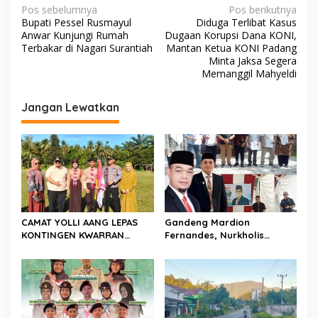
k
p
k
N
n
Pos sebelumnya
Pos berikutnya
M
Bupati Pessel Rusmayul
Diduga Terlibat Kasus
a
e
Anwar Kunjungi Rumah
Dugaan Korupsi Dana KONI,
r
v
Terbakar di Nagari Surantiah
Mantan Ketua KONI Padang
u
Minta Jaksa Segera
i
s
Memanggil Mahyeldi
a
g
k
Jangan Lewatkan
a
J
a
s
l
i
a
n
p
U
o
m
u
s
m
CAMAT YOLLI AANG LEPAS
Gandeng Mardion
KONTINGEN KWARRAN
Fernandes, Nurkholis
BINAWIDYA MENUJU
Datuak Bijo di Rajo
JAMBORE DAN PESTA SIAGA
Sosialisasikan Perda
CABANG PANCUNG SOAL
Lingkungan Hidup di
Wilayah Koto Nan Godang