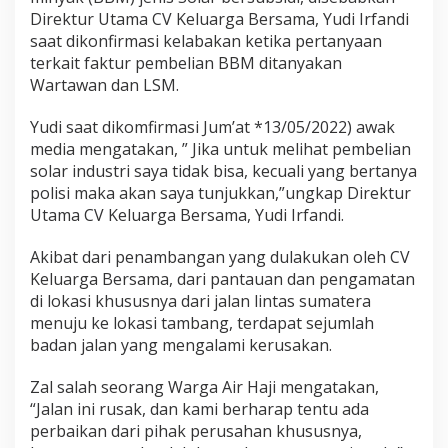
G
Direktur Utama CV Keluarga Bersama, Yudi Irfandi
a
saat dikonfirmasi kelabakan ketika pertanyaan
l
terkait faktur pembelian BBM ditanyakan
i
a
Wartawan dan LSM.
n
C
Yudi saat dikomfirmasi Jum’at *13/05/2022) awak
D
media mengatakan, ” Jika untuk melihat pembelian
i
solar industri saya tidak bisa, kecuali yang bertanya
d
u
polisi maka akan saya tunjukkan,”ungkap Direktur
g
Utama CV Keluarga Bersama, Yudi Irfandi.
a
B
Akibat dari penambangan yang dulakukan oleh CV
e
Keluarga Bersama, dari pantauan dan pengamatan
l
i
di lokasi khususnya dari jalan lintas sumatera
M
menuju ke lokasi tambang, terdapat sejumlah
i
badan jalan yang mengalami kerusakan.
n
y
Zal salah seorang Warga Air Haji mengatakan,
a
k
“Jalan ini rusak, dan kami berharap tentu ada
S
perbaikan dari pihak perusahan khususnya,
u