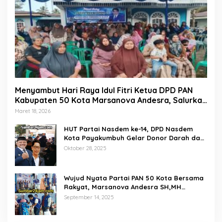
Menyambut Hari Raya Idul Fitri Ketua DPD PAN
Kabupaten 50 Kota Marsanova Andesra, Salurkan
Empat Ton Bantuan Beras Untuk Masyarakat
Maret 18, 2026
Miskin
HUT Partai Nasdem ke-14, DPD Nasdem
Kota Payakumbuh Gelar Donor Darah dan
Pemeriksaan Kesehatan Gratis
Oktober 28, 2025
Wujud Nyata Partai PAN 50 Kota Bersama
Rakyat, Marsanova Andesra SH,MH
Salurkan 600 Karung Beras Untuk
September 14, 2025
Masyarakat Tak Mampu