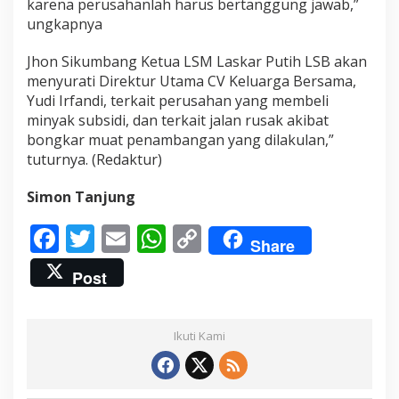
karena perusahanlah harus bertanggung jawab,”
b
ungkapnya
s
i
d
Jhon Sikumbang Ketua LSM Laskar Putih LSB akan
i
menyurati Direktur Utama CV Keluarga Bersama,
,
Yudi Irfandi, terkait perusahan yang membeli
A
minyak subsidi, dan terkait jalan rusak akibat
k
t
bongkar muat penambangan yang dilakulan,”
i
tuturnya. (Redaktur)
f
i
Simon Tanjung
t
a
F
T
E
W
C
s
Share
P
ac
w
m
h
o
e
Post
n
e
itt
ai
at
p
a
b
er
l
s
y
m
b
Ikuti Kami
o
A
Li
a
n
o
p
n
g
a