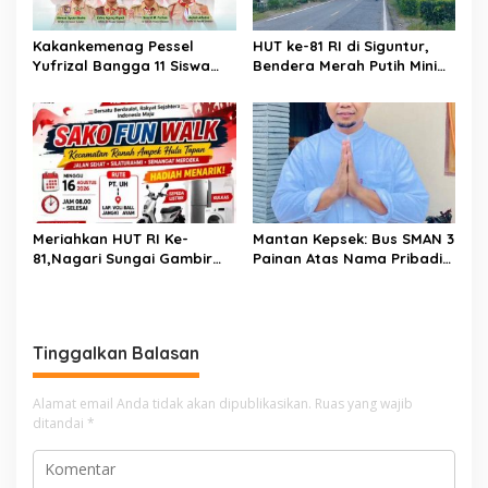
Kakankemenag Pessel
HUT ke-81 RI di Siguntur,
Yufrizal Bangga 11 Siswa
Bendera Merah Putih Minim
Madrasah Pessel Ikut
Berkibar, Robi Binur:
Jambore Nasional XII 2026.
“Merdeka Belum Dirasakan
Bisa Harumkan Nama
Masyarakat”
Madrasah dan Daerah
Meriahkan HUT RI Ke-
Mantan Kepsek: Bus SMAN 3
81,Nagari Sungai Gambir
Painan Atas Nama Pribadi
Sako Gelar Fun Walk
Hanya untuk Penuhi Syarat
Kredit, Ketua Komite
Benarkan Ada Perjanjian
Dengan Dealer
Tinggalkan Balasan
Alamat email Anda tidak akan dipublikasikan.
Ruas yang wajib
ditandai
*