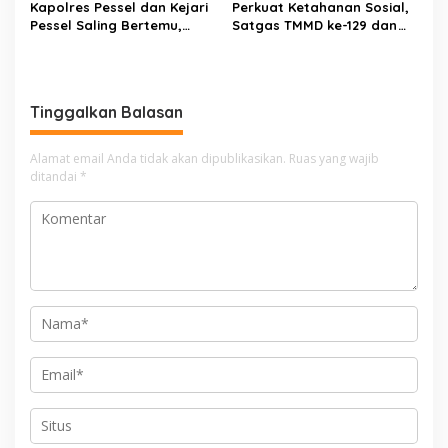
Kapolres Pessel dan Kejari
Perkuat Ketahanan Sosial,
Pessel Saling Bertemu,
Satgas TMMD ke-129 dan
Komit Dukung Penegakan
Polres 50 Kota Gelar
Hukum
Penyuluhan Kamtibmas di
Sarilamak
Tinggalkan Balasan
Alamat email Anda tidak akan dipublikasikan.
Ruas yang wajib
ditandai
*