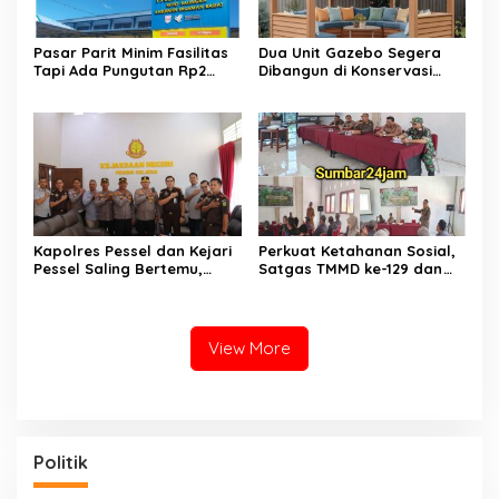
​Pasar Parit Minim Fasilitas
Dua Unit Gazebo Segera
Tapi Ada Pungutan Rp2
Dibangun di Konservasi
Juta, Warga Desak Pemkab
Penyu Amping Parak
Pasaman Barat Turun
Tangan
Kapolres Pessel dan Kejari
Perkuat Ketahanan Sosial,
Pessel Saling Bertemu,
Satgas TMMD ke-129 dan
Komit Dukung Penegakan
Polres 50 Kota Gelar
Hukum
Penyuluhan Kamtibmas di
Sarilamak
View More
Politik