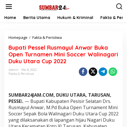
L
e
w
a
Home
Berita Utama
Hukum & Kriminal
Fakta & Peris
t
i
k
Homepage
/
Fakta & Peristiwa
B
e
u
k
Bupati Pessel Rusmayul Anwar Buka
p
o
a
n
Open Turnamen Mini Soccer Walinagari
t
t
Duku Utara Cup 2022
i
e
P
n
Admin
Mei 8, 2022
e
Fakta & Peristiwa
s
s
e
l
SUMBAR24JAM.COM, DUKU UTARA, TARUSAN,
R
PESSE
L — Bupati Kabupaten Pesisir Selatan Drs.
u
Rusmayul Anwar, M.Pd Buka Open Turnament Mini
s
Soccer Sepak Bola Walinagari Duku Utara Cup 2022
m
a
yang dilaksanakan di lapangan hijau Nagari Duku
y
Utara Kecamatan Koto XI Tarusan, Kabupaten