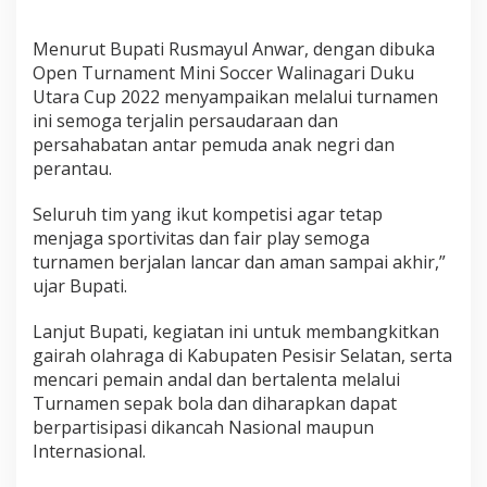
n
i
Menurut Bupati Rusmayul Anwar, dengan dibuka
S
o
Open Turnament Mini Soccer Walinagari Duku
c
Utara Cup 2022 menyampaikan melalui turnamen
c
ini semoga terjalin persaudaraan dan
e
persahabatan antar pemuda anak negri dan
r
perantau.
W
a
l
Seluruh tim yang ikut kompetisi agar tetap
i
menjaga sportivitas dan fair play semoga
n
turnamen berjalan lancar dan aman sampai akhir,”
a
ujar Bupati.
g
a
r
Lanjut Bupati, kegiatan ini untuk membangkitkan
i
gairah olahraga di Kabupaten Pesisir Selatan, serta
D
mencari pemain andal dan bertalenta melalui
u
Turnamen sepak bola dan diharapkan dapat
k
u
berpartisipasi dikancah Nasional maupun
U
Internasional.
t
a