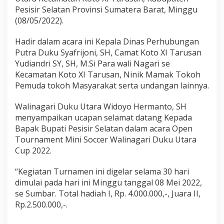
u
Pesisir Selatan Provinsi Sumatera Barat, Minggu
l
(08/05/2022).
A
n
w
Hadir dalam acara ini Kepala Dinas Perhubungan
a
Putra Duku Syafrijoni, SH, Camat Koto XI Tarusan
r
Yudiandri SY, SH, M.Si Para wali Nagari se
B
Kecamatan Koto XI Tarusan, Ninik Mamak Tokoh
u
Pemuda tokoh Masyarakat serta undangan lainnya.
k
a
O
Walinagari Duku Utara Widoyo Hermanto, SH
p
menyampaikan ucapan selamat datang Kepada
e
Bapak Bupati Pesisir Selatan dalam acara Open
n
Tournament Mini Soccer Walinagari Duku Utara
T
u
Cup 2022.
r
n
“Kegiatan Turnamen ini digelar selama 30 hari
a
dimulai pada hari ini Minggu tanggal 08 Mei 2022,
m
se Sumbar. Total hadiah I, Rp. 4.000.000,-, Juara II,
e
n
Rp.2.500.000,-.
M
i