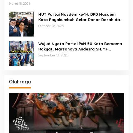
Empat Ton Bantuan Beras Untuk Masyarakat
Maret 18, 2026
Miskin
HUT Partai Nasdem ke-14, DPD Nasdem
Kota Payakumbuh Gelar Donor Darah dan
Pemeriksaan Kesehatan Gratis
Oktober 28, 2025
Wujud Nyata Partai PAN 50 Kota Bersama
Rakyat, Marsanova Andesra SH,MH
Salurkan 600 Karung Beras Untuk
September 14, 2025
Masyarakat Tak Mampu
Olahraga