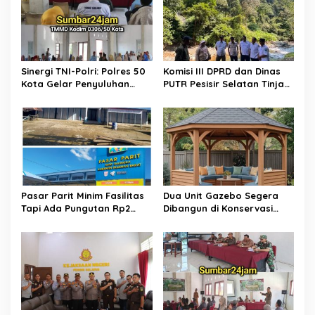
i
p
o
s
Sinergi TNI-Polri: Polres 50
Komisi III DPRD dan Dinas
Kota Gelar Penyuluhan
PUTR Pesisir Selatan Tinjau
Kamtibmas di Lokasi TMMD
Langsung Perbaikan Jalan
ke-129 Buluh Kasok
Muaro Air – Pancung Tebal
​Pasar Parit Minim Fasilitas
Dua Unit Gazebo Segera
Tapi Ada Pungutan Rp2
Dibangun di Konservasi
Juta, Warga Desak Pemkab
Penyu Amping Parak
Pasaman Barat Turun
Tangan