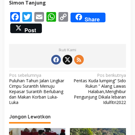
Simon Tanjung
r
a
F
T
E
W
C
C
Share
u
ac
w
m
h
o
p
Post
2
e
itt
ai
at
p
0
2
b
er
l
s
y
2
Ikuti Kami
o
A
Li
o
p
n
k
p
k
N
Pos sebelumnya
Pos berikutnya
Puluhan Tahun Jalan Lingkar
Pentas Kuda lumping” Sido
a
Cimpu Surantih Menuju
Rukun ” Alang Lawas
v
Kepasar Surantih Berlubang
Halaban,Menghibur
dan Makan Korban Luka-
Pengunjung Dikala lebaran
i
Luka
Idulfitri2022
g
Jangan Lewatkan
a
s