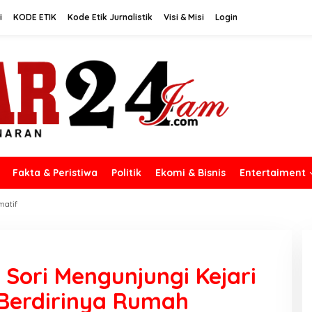
i
KODE ETIK
Kode Etik Jurnalistik
Visi & Misi
Login
Fakta & Peristiwa
Politik
Ekomi & Bisnis
Entertaiment
matif
 Sori Mengunjungi Kejari
Berdirinya Rumah