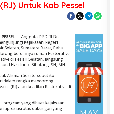
 (RJ) Untuk Kab Pessel
 PESSEL
— Anggota DPD RI Dr.
mengunjungi Kejaksaan Negeri
sir Selatan, Sumatera Barat, Rabu
orong berdirinya rumah Restorative
rative di Pesisir Selatan, langsung
ymund Hasdianto Sihotang, SH, MH.
k Alirman Sori tersebut itu
jari dalam rangka mendorong
tice (RJ) atau keadilan Restorative di
ui program yang dibuat kejaksaan
n apresiasi atas dukungan yang