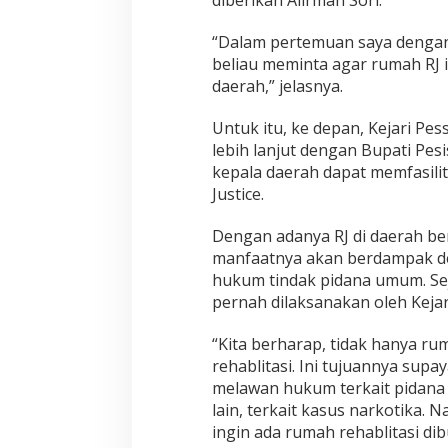
i
K
“Dalam pertemuan saya dengan 
e
beliau meminta agar rumah RJ i
j
daerah,” jelasnya.
a
r
i
Untuk itu, ke depan, Kejari P
P
lebih lanjut dengan Bupati Pesi
a
kepala daerah dapat memfasilit
i
Justice.
n
a
n
Dengan adanya RJ di daerah ber
M
manfaatnya akan berdampak d
e
hukum tindak pidana umum. Seja
n
pernah dilaksanakan oleh Kejar
d
o
r
“Kita berharap, tidak hanya rum
o
rehablitasi. Ini tujuannya sup
n
melawan hukum terkait pidana
g
lain, terkait kasus narkotika. N
B
ingin ada rumah rehablitasi di
e
r