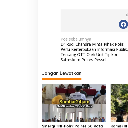
ac
w
m
h
o
e
itt
ai
at
p
I
b
er
l
s
y
o
A
Li
o
p
n
N
Pos sebelumnya
Dr Rudi Chandra Minta Pihak Polisi
k
p
k
a
Perlu Kerterbukaan Informasi Publik,
v
Tentang OTT Oleh Unit Tipikor
Satreskrim Polres Pessel
i
g
Jangan Lewatkan
a
s
i
p
o
s
Sinergi TNI-Polri: Polres 50 Kota
Komisi I