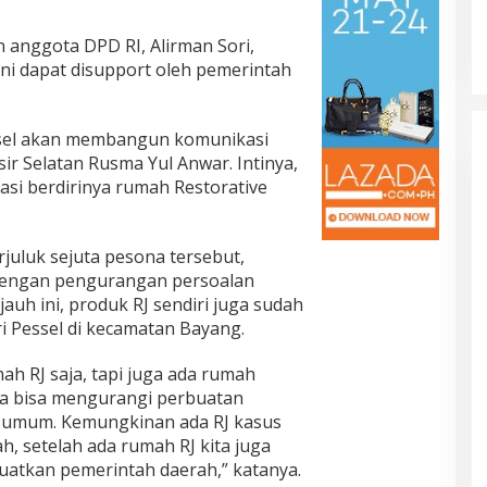
anggota DPD RI, Alirman Sori,
ni dapat disupport oleh pemerintah
essel akan membangun komunikasi
sir Selatan Rusma Yul Anwar. Intinya,
asi berdirinya rumah Restorative
juluk sejuta pesona tersebut,
engan pengurangan persoalan
uh ini, produk RJ sendiri juga sudah
i Pessel di kecamatan Bayang.
ah RJ saja, tapi juga ada rumah
aya bisa mengurangi perbuatan
 umum. Kemungkinan ada RJ kasus
ah, setelah ada rumah RJ kita juga
buatkan pemerintah daerah,” katanya.