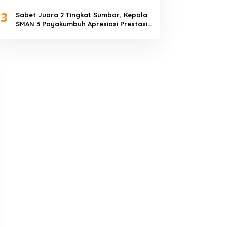
Piala Dunia 2026
3
Sabet Juara 2 Tingkat Sumbar, Kepala
SMAN 3 Payakumbuh Apresiasi Prestasi
Tim Sepak Bola SMANTIG