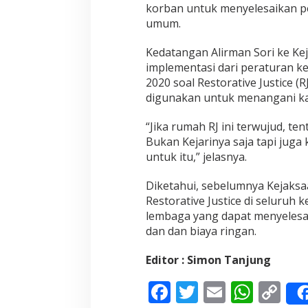
u
korban untuk menyelesaikan pe
s
umum.
t
i
Kedatangan Alirman Sori ke Keja
c
e
implementasi dari peraturan k
(
2020 soal Restorative Justice (R
R
digunakan untuk menangani ka
J
)
“Jika rumah RJ ini terwujud, ten
U
n
Bukan Kejarinya saja tapi juga 
t
untuk itu,” jelasnya.
u
k
Diketahui, sebelumnya Kejak
K
Restorative Justice di seluruh 
a
b
lembaga yang dapat menyelesai
P
dan dan biaya ringan.
e
s
Editor : Simon Tanjung
s
e
F
T
E
W
C
l