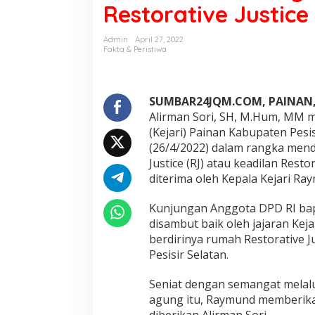
Restorative Justice
r
D
r
Admin
April 27, 2022
.
Fakta & Peristiwa
A
l
i
r
SUMBAR24JQM.COM, PAINAN,
m
Alirman Sori, SH, M.Hum, MM 
a
(Kejari) Painan Kabupaten Pesi
n
(26/4/2022) dalam rangka mend
S
Justice (RJ) atau keadilan Resto
o
r
diterima oleh Kepala Kejari Ra
i
M
Kunjungan Anggota DPD RI bapa
e
disambut baik oleh jajaran Ke
n
berdirinya rumah Restorative Jus
g
u
Pesisir Selatan.
n
j
Seniat dengan semangat melal
u
agung itu, Raymund memberika
n
diberikan Alirman Sori.
g