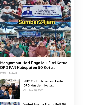
Menyambut Hari Raya Idul Fitri Ketua
DPD PAN Kabupaten 50 Kota
Marsanova Andesra, Salurkan Empat
Maret 18, 2026
Ton Bantuan Beras Untuk Masyarakat
Miskin
HUT Partai Nasdem ke-14,
DPD Nasdem Kota
Payakumbuh Gelar Donor
Oktober 28, 2025
Darah dan Pemeriksaan
Kesehatan Gratis
Wujud Nyata Partai PAN 50