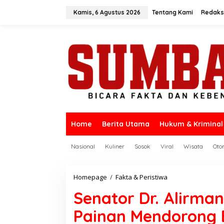
L
e
Kamis, 6 Agustus 2026
Tentang Kami
Redaks
w
a
t
i
k
e
k
o
n
t
e
n
Home
Berita Utama
Hukum & Kriminal
Nasional
Kuliner
Sosok
Viral
Wisata
Oto
Homepage
/
Fakta & Peristiwa
S
e
Senator Dr. Alirman
n
a
Painan Mendorong 
t
o