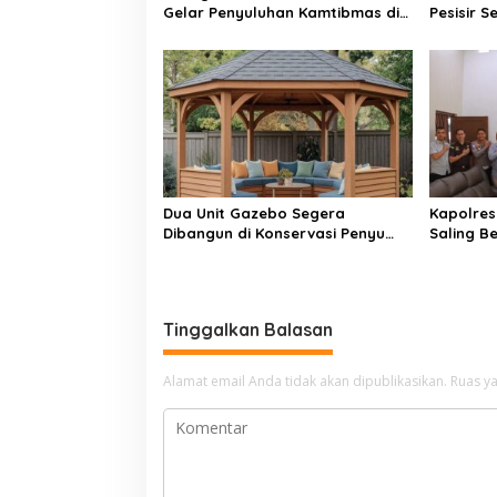
Gelar Penyuluhan Kamtibmas di
Pesisir 
Lokasi TMMD ke-129 Buluh Kasok
Perbaika
Pancung 
Dua Unit Gazebo Segera
Kapolres 
Dibangun di Konservasi Penyu
Saling B
Amping Parak
Penegak
Tinggalkan Balasan
Alamat email Anda tidak akan dipublikasikan.
Ruas ya