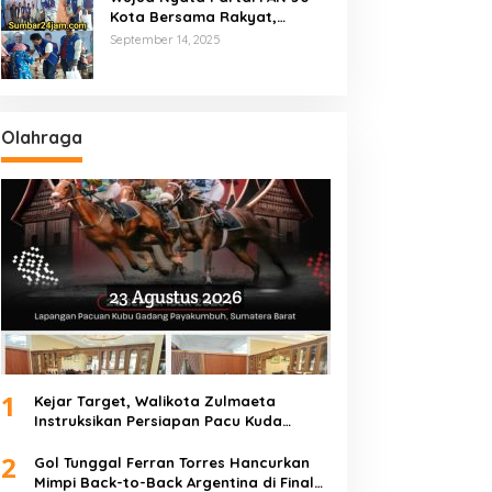
Kota Bersama Rakyat,
Marsanova Andesra SH,MH
September 14, 2025
Salurkan 600 Karung Beras
Untuk Masyarakat Tak
Mampu
Olahraga
1
Kejar Target, Walikota Zulmaeta
Instruksikan Persiapan Pacu Kuda
Payakumbuh 2026 Dikebut
2
Gol Tunggal Ferran Torres Hancurkan
Mimpi Back-to-Back Argentina di Final