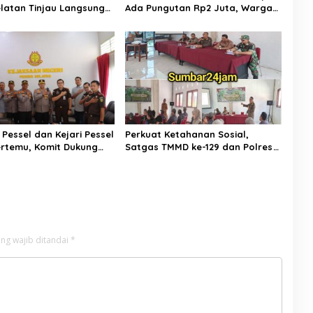
Selatan Tinjau Langsung
Ada Pungutan Rp2 Juta, Warga
n Jalan Muaro Air –
Desak Pemkab Pasaman Barat
Tebal
Turun Tangan
Pessel dan Kejari Pessel
Perkuat Ketahanan Sosial,
ertemu, Komit Dukung
Satgas TMMD ke-129 dan Polres
an Hukum
50 Kota Gelar Penyuluhan
Kamtibmas di Sarilamak
ng wajib ditandai
*