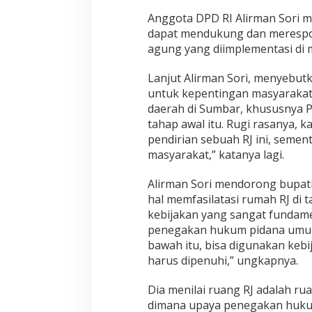
d
Anggota DPD RI Alirman Sori 
i
dapat mendukung dan merespon
r
agung yang diimplementasi di 
i
n
y
Lanjut Alirman Sori, menyebut
a
untuk kepentingan masyarakat.
R
daerah di Sumbar, khususnya Pe
u
tahap awal itu. Rugi rasanya, k
m
pendirian sebuah RJ ini, seme
a
h
masyarakat,” katanya lagi.
R
e
Alirman Sori mendorong bupat
s
hal memfasilatasi rumah RJ di t
t
kebijakan yang sangat fundame
o
r
penegakan hukum pidana umum
a
bawah itu, bisa digunakan kebi
t
harus dipenuhi,” ungkapnya.
i
v
Dia menilai ruang RJ adalah ru
e
J
dimana upaya penegakan huku