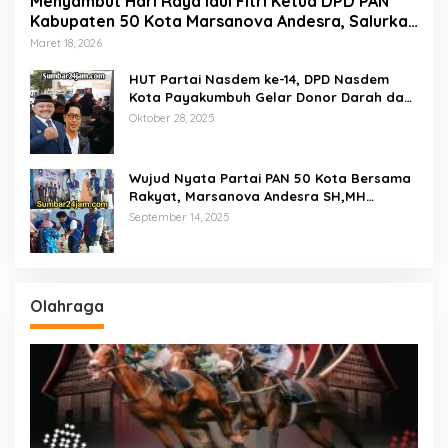
Menyambut Hari Raya Idul Fitri Ketua DPD PAN
Kabupaten 50 Kota Marsanova Andesra, Salurkan
Empat Ton Bantuan Beras Untuk Masyarakat
Maret 18, 2026
Miskin
HUT Partai Nasdem ke-14, DPD Nasdem
Kota Payakumbuh Gelar Donor Darah dan
Pemeriksaan Kesehatan Gratis
Oktober 28, 2025
Wujud Nyata Partai PAN 50 Kota Bersama
Rakyat, Marsanova Andesra SH,MH
Salurkan 600 Karung Beras Untuk
September 14, 2025
Masyarakat Tak Mampu
Olahraga