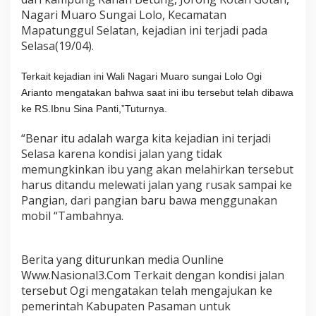
e
Nagari Muaro Sungai Lolo, Kecamatan
r
Mapatunggul Selatan, kejadian ini terjadi pada
b
a
Selasa(19/04).
i
k
Terkait kejadian ini Wali Nagari Muaro sungai Lolo Ogi
i
Arianto mengatakan bahwa saat ini ibu tersebut telah dibawa
,
A
ke RS.Ibnu Sina Panti,”Tuturnya.
k
h
“Benar itu adalah warga kita kejadian ini terjadi
i
Selasa karena kondisi jalan yang tidak
r
memungkinkan ibu yang akan melahirkan tersebut
n
harus ditandu melewati jalan yang rusak sampai ke
y
a
Pangian, dari pangian baru bawa menggunakan
S
mobil “Tambahnya.
e
o
r
Berita yang diturunkan media Ounline
a
n
Www.Nasional3.Com Terkait dengan kondisi jalan
g
tersebut Ogi mengatakan telah mengajukan ke
I
pemerintah Kabupaten Pasaman untuk
b