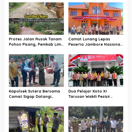
i
p
o
s
Protes Jalan Rusak Tanam
Camat Lunang Lepas
Pohon Pisang, Pemkab Lima
Peserta Jambore Nasional
Puluh Kota Pastikan
(Jamnas) XII Tahun 2026
Perbaikan Segera
Direalisasikan
Kapolsek Sutera Bersama
Dua Pelajar Koto XI
Camat Sigap Datangi
Tarusan Wakili Pesisir
Rumah Warga Yang
Selatan ke Jambore
Terkena Angin Puting
Nasional 2026 di Cibubur,
Beliung
Jalani Karantina Sebelum
Berangkat