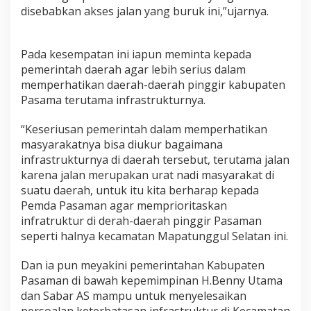
n
disebabkan akses jalan yang buruk ini,”ujarnya.
M
e
n
Pada kesempatan ini iapun meminta kepada
u
pemerintah daerah agar lebih serius dalam
j
memperhatikan daerah-daerah pinggir kabupaten
u
R
Pasama terutama infrastrukturnya.
S
I
“Keseriusan pemerintah dalam memperhatikan
b
masyarakatnya bisa diukur bagaimana
n
infrastrukturnya di daerah tersebut, terutama jalan
u
S
karena jalan merupakan urat nadi masyarakat di
i
suatu daerah, untuk itu kita berharap kepada
n
Pemda Pasaman agar memprioritaskan
a
infratruktur di derah-daerah pinggir Pasaman
P
a
seperti halnya kecamatan Mapatunggul Selatan ini.
n
t
Dan ia pun meyakini pemerintahan Kabupaten
i
Pasaman di bawah kepemimpinan H.Benny Utama
P
dan Sabar AS mampu untuk menyelesaikan
a
s