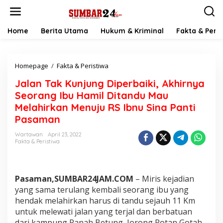
L
e
w
a
Home
Berita Utama
Hukum & Kriminal
Fakta & Peris
t
i
k
Homepage
/
Fakta & Peristiwa
J
e
a
k
Jalan Tak Kunjung Diperbaiki, Akhirnya
l
o
a
n
Seorang Ibu Hamil Ditandu Mau
n
t
Melahirkan Menuju RS Ibnu Sina Panti
T
e
Pasaman
a
n
k
Wartawan
April 23, 2022
K
Fakta & Peristiwa
u
n
j
u
Pasaman,SUMBAR24JAM.COM
– Miris kejadian
n
yang sama terulang kembali seorang ibu yang
g
hendak melahirkan harus di tandu sejauh 11 Km
D
i
untuk melewati jalan yang terjal dan berbatuan
p
dari kampung Ranah Betung, Jorong Rotan Gotah,