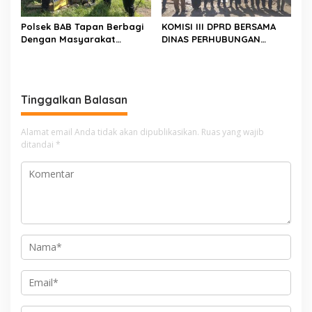
Polsek BAB Tapan Berbagi
KOMISI III DPRD BERSAMA
Dengan Masyarakat
DINAS PERHUBUNGAN
Kurang Mampu Melalui
TINJAU PEMBANGUNAN
Jum’at Berkah
LAMPU HIGH MAST DI BATAS
PESSEL – PADANG
Tinggalkan Balasan
Alamat email Anda tidak akan dipublikasikan.
Ruas yang wajib
ditandai
*