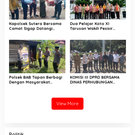
Kapolsek Sutera Bersama
Dua Pelajar Koto XI
Camat Sigap Datangi
Tarusan Wakili Pesisir
Rumah Warga Yang
Selatan ke Jambore
Terkena Angin Puting
Nasional 2026 di Cibubur,
Beliung
Jalani Karantina Sebelum
Berangkat
Polsek BAB Tapan Berbagi
KOMISI III DPRD BERSAMA
Dengan Masyarakat
DINAS PERHUBUNGAN
Kurang Mampu Melalui
TINJAU PEMBANGUNAN
Jum’at Berkah
LAMPU HIGH MAST DI BATAS
PESSEL – PADANG
View More
Politik