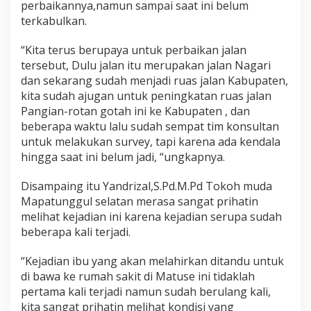
perbaikannya,namun sampai saat ini belum
u
terkabulkan.
H
a
m
“Kita terus berupaya untuk perbaikan jalan
i
tersebut, Dulu jalan itu merupakan jalan Nagari
l
dan sekarang sudah menjadi ruas jalan Kabupaten,
D
kita sudah ajugan untuk peningkatan ruas jalan
i
t
Pangian-rotan gotah ini ke Kabupaten , dan
a
beberapa waktu lalu sudah sempat tim konsultan
n
untuk melakukan survey, tapi karena ada kendala
d
hingga saat ini belum jadi, “ungkapnya.
u
M
a
Disampaing itu Yandrizal,S.Pd.M.Pd Tokoh muda
u
Mapatunggul selatan merasa sangat prihatin
M
melihat kejadian ini karena kejadian serupa sudah
e
beberapa kali terjadi.
l
a
h
“Kejadian ibu yang akan melahirkan ditandu untuk
i
di bawa ke rumah sakit di Matuse ini tidaklah
r
pertama kali terjadi namun sudah berulang kali,
k
kita sangat prihatin melihat kondisi yang
a