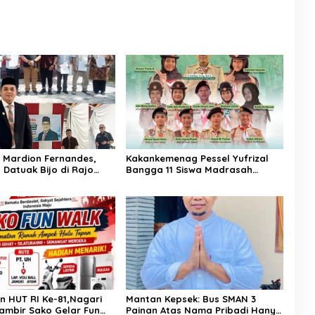
Mardion Fernandes,
Kakankemenag Pessel Yufrizal
 Datuak Bijo di Rajo
Bangga 11 Siswa Madrasah
asikan Perda Lingkungan
Pessel Ikut Jambore Nasional XII
 Wilayah Koto Nan
2026. Bisa Harumkan Nama
Madrasah dan Daerah
n HUT RI Ke-81,Nagari
Mantan Kepsek: Bus SMAN 3
ambir Sako Gelar Fun
Painan Atas Nama Pribadi Hanya