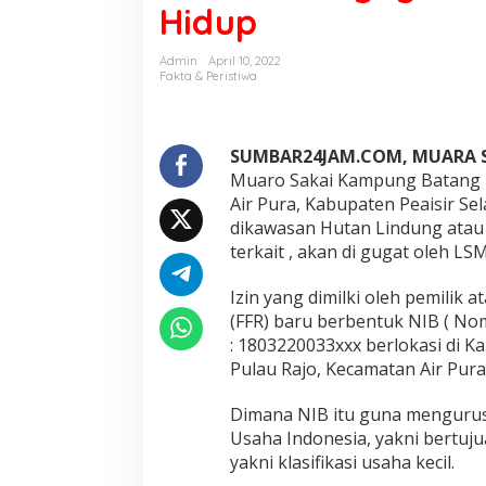
Hidup
U
d
a
Admin
April 10, 2022
n
Fakta & Peristiwa
g
d
i
M
SUMBAR24JAM.COM, MUARA SA
u
Muaro Sakai Kampung Batang T
a
Air Pura, Kabupaten Peaisir Se
r
dikawasan Hutan Lindung atau H
a
terkait , akan di gugat oleh LS
S
a
k
Izin yang dimilki oleh pemilik
a
(FFR) baru berbentuk NIB ( N
i
: 1803220033xxx berlokasi di 
T
Pulau Rajo, Kecamatan Air Pura
i
d
a
Dimana NIB itu guna mengurus
k
Usaha Indonesia, yakni bertuj
M
yakni klasifikasi usaha kecil.
i
l