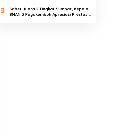
Piala Dunia 2026
3
Sabet Juara 2 Tingkat Sumbar, Kepala
SMAN 3 Payakumbuh Apresiasi Prestasi
Tim Sepak Bola SMANTIG