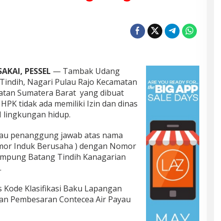
KAI, PESSEL
— Tambak Udang
indih, Nagari Pulau Rajo Kecamatan
latan Sumatera Barat yang dibuat
PK tidak ada memiliki Izin dan dinas
M lingkungan hidup.
 atau penanggung jawab atas nama
omor Induk Berusaha ) dengan Nomor
Kampung Batang Tindih Kanagarian
.
 Kode Klasifikasi Baku Lapangan
uan Pembesaran Contecea Air Payau