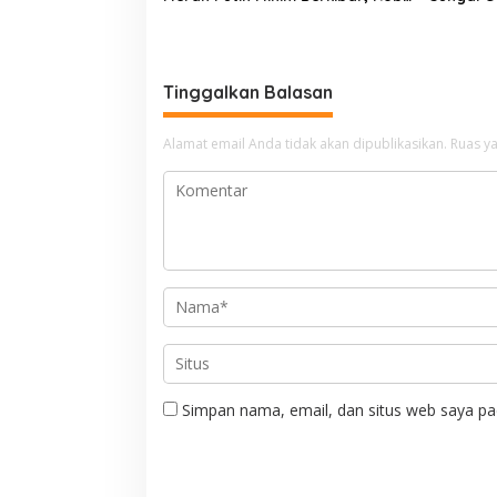
Binur: “Merdeka Belum Dirasakan
Walk
Masyarakat”
Tinggalkan Balasan
Alamat email Anda tidak akan dipublikasikan.
Ruas ya
Simpan nama, email, dan situs web saya pa