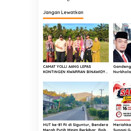
i
g
Jangan Lewatkan
a
s
i
p
o
s
CAMAT YOLLI AANG LEPAS
Gandeng 
KONTINGEN KWARRAN BINAWIDYA
Nurkholis
MENUJU JAMBORE DAN PESTA
Sosialis
SIAGA CABANG PANCUNG SOAL
Hidup di
Godang
HUT ke-81 RI di Siguntur, Bendera
Meriahka
Merah Putih Minim Berkibar, Robi
Sungai G