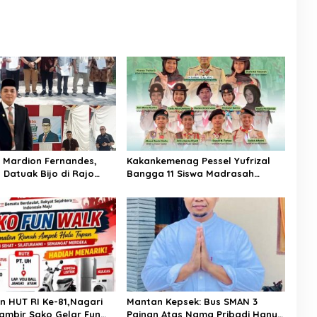
Mardion Fernandes,
Kakankemenag Pessel Yufrizal
 Datuak Bijo di Rajo
Bangga 11 Siswa Madrasah
asikan Perda Lingkungan
Pessel Ikut Jambore Nasional XII
 Wilayah Koto Nan
2026. Bisa Harumkan Nama
Madrasah dan Daerah
n HUT RI Ke-81,Nagari
Mantan Kepsek: Bus SMAN 3
ambir Sako Gelar Fun
Painan Atas Nama Pribadi Hanya