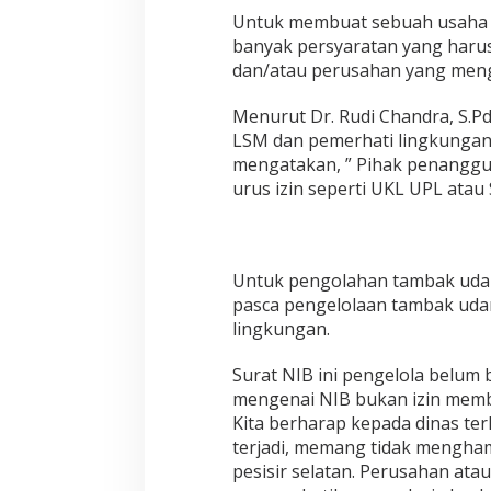
i
Untuk membuat sebuah usaha 
k
banyak persyaratan yang haru
i
dan/atau perusahan yang meng
I
z
Menurut Dr. Rudi Chandra, S.P
i
n
LSM dan pemerhati lingkungan
A
mengatakan, ” Pihak penanggu
k
urus izin seperti UKL UPL atau 
a
n
D
i
g
Untuk pengolahan tambak udan
u
pasca pengelolaan tambak uda
g
lingkungan.
a
t
Surat NIB ini pengelola belum 
O
l
mengenai NIB bukan izin membu
e
Kita berharap kepada dinas ter
h
terjadi, memang tidak mengham
L
pesisir selatan. Perusahan at
S
M