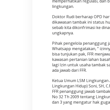
memperhatikan regulasi, dan b
L
lingkungan.
i
n
Doktor Rudi berharap OPD harus
g
dikawasan tambak ini status h
k
u
sebab kita dikonfrimasi ke dinas
n
ungkapnya.
g
a
Pihak pengelola penanggung jaw
n
Whatsapp mengatakan, ” izinny
H
i
bisa tunjukan pak, FFR menjawa
d
kawasan pertanian lahan basah
u
lagi Izin untuk usaha tambak s
p
ada jawab dari FFR.
Ketua Umum LSM Lingkungan AJ
Lingkungan Hidup) Soni, SH, 
FFR penanggung jawab tambak
No 32 Th 2009 tentang Lingkun
dan 3 yang mengatur hak gugat