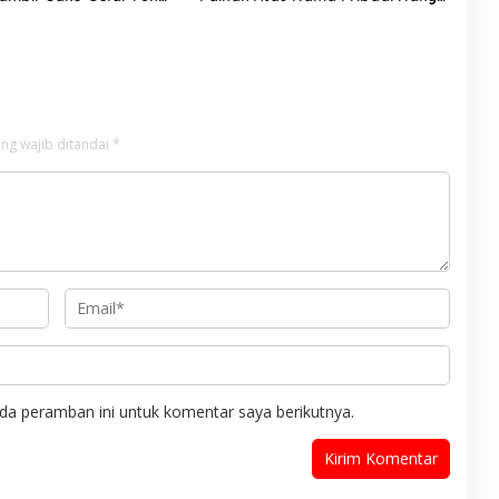
untuk Penuhi Syarat Kredit,
Ketua Komite Benarkan Ada
Perjanjian Dengan Dealer
ng wajib ditandai
*
da peramban ini untuk komentar saya berikutnya.