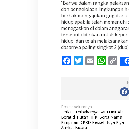
“Bahwa dalam rangka pelaksan
dan pengelolaan lingkungan hi
berhak mengajukan gugatan un
hidup apabila telah memenuhi
menegaskan di dalam anggaran
tersebut didirikan untuk kepen
hidup, dan telah melaksanakan
dasarnya paling singkat 2 (dua)
F
T
E
W
C
ac
w
m
h
o
e
itt
ai
at
p
I
b
er
l
s
y
o
A
Li
o
p
n
N
Pos sebelumnya
Terkait Terbakarnya Satu Unit Alat
k
p
k
a
Berat di Hutan HPK, Seret Nama
v
Pimpinan DPRD Pessel Buya Piyai
Angkat Bicara