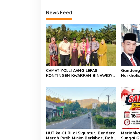
News Feed
CAMAT YOLLI AANG LEPAS
Gandeng 
KONTINGEN KWARRAN BINAWIDYA
Nurkholis
MENUJU JAMBORE DAN PESTA
Sosialis
SIAGA CABANG PANCUNG SOAL
Hidup di
Godang
HUT ke-81 RI di Siguntur, Bendera
Meriahka
Merah Putih Minim Berkibar, Robi
Sungai G