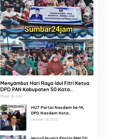
Menyambut Hari Raya Idul Fitri Ketua
DPD PAN Kabupaten 50 Kota
Marsanova Andesra, Salurkan Empat
Maret 18, 2026
Ton Bantuan Beras Untuk Masyarakat
Miskin
HUT Partai Nasdem ke-14,
DPD Nasdem Kota
Payakumbuh Gelar Donor
Oktober 28, 2025
Darah dan Pemeriksaan
Kesehatan Gratis
Wujud Nyata Partai PAN 50