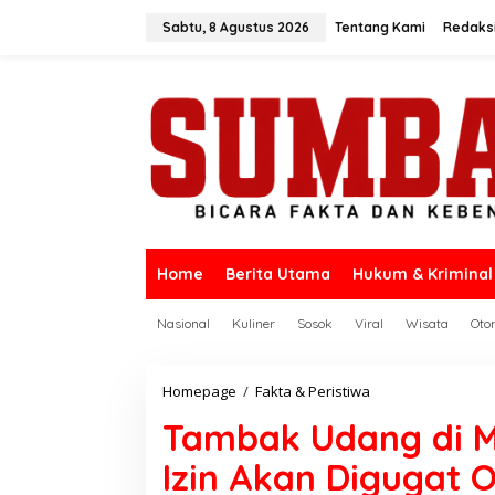
L
e
Sabtu, 8 Agustus 2026
Tentang Kami
Redaks
w
a
t
i
k
e
k
o
n
t
e
n
Home
Berita Utama
Hukum & Kriminal
Nasional
Kuliner
Sosok
Viral
Wisata
Oto
Homepage
/
Fakta & Peristiwa
T
a
Tambak Udang di Mu
m
b
Izin Akan Digugat 
a
k