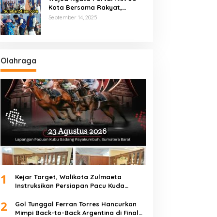
Kota Bersama Rakyat,
Marsanova Andesra SH,MH
September 14, 2025
Salurkan 600 Karung Beras
Untuk Masyarakat Tak
Mampu
Olahraga
1
Kejar Target, Walikota Zulmaeta
Instruksikan Persiapan Pacu Kuda
Payakumbuh 2026 Dikebut
2
Gol Tunggal Ferran Torres Hancurkan
Mimpi Back-to-Back Argentina di Final