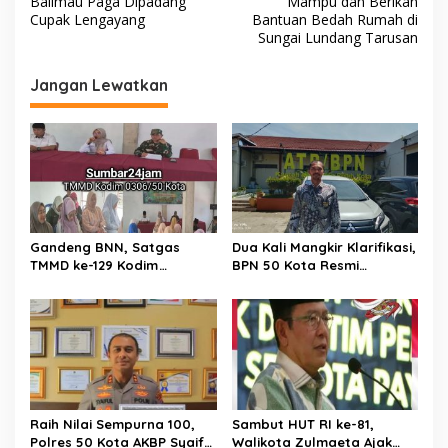
v
Balimau Paga Dipadang
Mampu dan Berikan
c
Cupak Lengayang
Bantuan Bedah Rumah di
i
e
Sungai Lundang Tarusan
l
g
a
Jangan Lewatkan
k
a
a
s
a
n
i
p
o
s
Gandeng BNN, Satgas
Dua Kali Mangkir Klarifikasi,
TMMD ke-129 Kodim
BPN 50 Kota Resmi
0306/50 Kota Edukasi
Hentikan Sementara
Warga Soal Bahaya
Penerbitan Sertifikat Tanah
Narkoba
Inisial JP yang Disanggah
Hendryola Asmira
Raih Nilai Sempurna 100,
Sambut HUT RI ke-81,
Polres 50 Kota AKBP Syaiful
Walikota Zulmaeta Ajak