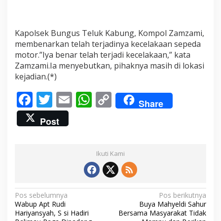
y
a
P
e
Kapolsek Bungus Teluk Kabung, Kompol Zamzami,
n
membenarkan telah terjadinya kecelakaan sepeda
g
motor.”Iya benar telah terjadi kecelakaan,” kata
e
Zamzami.Ia menyebutkan, pihaknya masih di lokasi
n
kejadian.(*)
d
a
F
T
E
W
C
r
Share
a
ac
w
m
h
o
M
Post
o
e
itt
ai
at
p
t
o
b
er
l
s
y
r
Ikuti Kami
A
o
A
Li
k
o
p
n
i
b
k
p
k
a
N
Pos sebelumnya
Pos berikutnya
t
Wabup Apt Rudi
Buya Mahyeldi Sahur
a
K
Hariyansyah, S si Hadiri
Bersama Masyarakat Tidak
e