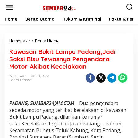
L
e
w
a
Home
Berita Utama
Hukum & Kriminal
Fakta & Peris
t
i
k
Homepage
/
Berita Utama
K
e
a
k
Kawasan Bukit Lampu Padang,Jadi
w
o
a
n
Saksi Bisu Tewasnya Pengendara
s
t
Motor Akibat Kecelakaan
a
e
n
n
Wartawan
April 4, 2022
B
Berita Utama
u
k
i
t
PADANG, SUMBAR24JAM.COM
– Dua pengendara
L
sepeda motor yang terlibat kecelakaan di kawasan
a
Bukit Lampu Padang, dilarikan ke rumah
m
sakit.Kecelakaan terjadi di Jalan Padang – Painan,
p
u
Kecamatan Bungus Teluk Kabung, Kota Padang,
P
Provinsi Sumatera Barat (Sumbar), Senin