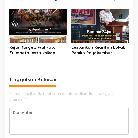
Wachid, S.H., S.I.K., M.H,
Warga Payakumbuh
Sabet Penghargaan KPPN
Serentak Merahkan Kota
Bukittinggi Awards 2026
Sepanjang Agustus
Kejar Target, Walikota
Lestarikan Kearifan Lokal,
Zulmaeta Instruksikan
Pemko Payakumbuh
Persiapan Pacu Kuda
Bangkitkan Tradisi
Payakumbuh 2026 Dikebut
‘Mauluan Bogheh’ di Aua
Kuniang
Tinggalkan Balasan
Alamat email Anda tidak akan dipublikasikan.
Ruas yang wajib
ditandai
*