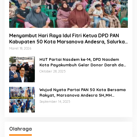
Menyambut Hari Raya Idul Fitri Ketua DPD PAN
Kabupaten 50 Kota Marsanova Andesra, Salurkan
Empat Ton Bantuan Beras Untuk Masyarakat
Maret 18, 2026
Miskin
HUT Partai Nasdem ke-14, DPD Nasdem
Kota Payakumbuh Gelar Donor Darah dan
Pemeriksaan Kesehatan Gratis
Oktober 28, 2025
Wujud Nyata Partai PAN 50 Kota Bersama
Rakyat, Marsanova Andesra SH,MH
Salurkan 600 Karung Beras Untuk
September 14, 2025
Masyarakat Tak Mampu
Olahraga