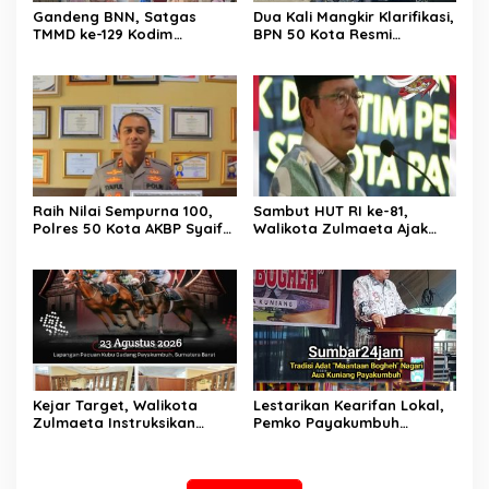
Gandeng BNN, Satgas
Dua Kali Mangkir Klarifikasi,
TMMD ke-129 Kodim
BPN 50 Kota Resmi
0306/50 Kota Edukasi
Hentikan Sementara
Warga Soal Bahaya
Penerbitan Sertifikat Tanah
Narkoba
Inisial JP yang Disanggah
Hendryola Asmira
Raih Nilai Sempurna 100,
Sambut HUT RI ke-81,
Polres 50 Kota AKBP Syaiful
Walikota Zulmaeta Ajak
Wachid, S.H., S.I.K., M.H,
Warga Payakumbuh
Sabet Penghargaan KPPN
Serentak Merahkan Kota
Bukittinggi Awards 2026
Sepanjang Agustus
Kejar Target, Walikota
Lestarikan Kearifan Lokal,
Zulmaeta Instruksikan
Pemko Payakumbuh
Persiapan Pacu Kuda
Bangkitkan Tradisi
Payakumbuh 2026 Dikebut
‘Mauluan Bogheh’ di Aua
Kuniang