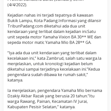
a
(4/4/2022).
d
a
Kejadian nahas ini terjadi tepatnya di kawasan
n
g
Bukik Lampu, Kota Padang.Informasi yang dilansir
,
TribunPadang.com diketahui ada dua unit
J
kendaraan yang terlibat dalam kejadian ini.Satu
a
unit sepeda motor Yamaha Vixion BA 30** WE dan
d
sepeda motor matic Yamaha Mio BA 28** GA.
i
S
a
“Iya ada dua unit kendaraan yang terlibat dalam
k
kecelakaan ini,” kata Zambrud, salah satu warga.Ia
s
menjelaskan, untuk kronologi kejadian belum
i
diketahui sampai terjadinya kecelakaan ini.”Kedua
B
i
pengendara sudah dibawa ke rumah sakit,”
s
katanya.
u
T
Ia menjelaskan, pengendara Yamaha Mio bernama
e
Dzakiy Akbar Razak yang berusia 20 tahun.”Itu
w
a
warga Rawang, Painan, Kecamatan IV Jurai,
s
Kabupaten Pesisir Selatan,” katanya.
n