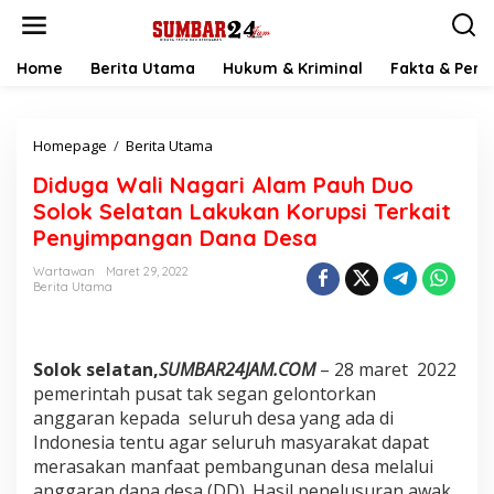
L
e
w
a
Home
Berita Utama
Hukum & Kriminal
Fakta & Peris
t
i
k
Homepage
/
Berita Utama
D
e
i
k
Diduga Wali Nagari Alam Pauh Duo
d
o
u
n
Solok Selatan Lakukan Korupsi Terkait
g
t
Penyimpangan Dana Desa
a
e
W
n
Wartawan
Maret 29, 2022
a
Berita Utama
l
i
N
a
Solok selatan,
SUMBAR24JAM.COM
– 28 maret 2022
g
pemerintah pusat tak segan gelontorkan
a
anggaran kepada seluruh desa yang ada di
r
Indonesia tentu agar seluruh masyarakat dapat
i
A
merasakan manfaat pembangunan desa melalui
l
anggaran dana desa (DD). Hasil penelusuran awak