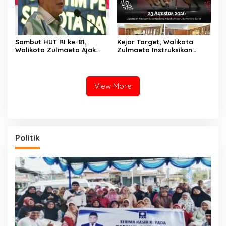
Sambut HUT RI ke-81,
Kejar Target, Walikota
Walikota Zulmaeta Ajak
Zulmaeta Instruksikan
Warga Payakumbuh
Persiapan Pacu Kuda
Serentak Merahkan Kota
Payakumbuh 2026 Dikebut
Sepanjang Agustus
View More
Politik