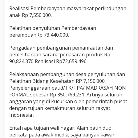
k
Realisasi Pemberdayaan masyarakat perlindungan
a
n
anak Rp 7,550.000.
K
o
Pelatihan penyuluhan Pemberdayaan
r
perempuanRp 73,440.000.
u
p
Pengadaan pembangunan pemanfaatan dan
s
i
pemeliharaan sarana penasaran produk Rp
T
90,824.370 Realisasi Rp72,659.496.
e
r
Pelaksanaan pembangunan desa penyuluhan dan
k
Pelatihan Bidang Kesehatan RP 7,150.000.
a
i
Penyelenggaraan paud/TK/TPA/ MADRASAH NON
t
FORMAL sebesar Rp 350,769.231. Artinya seluruh
P
anggaran yang di kucurkan oleh pemerintah pusat
e
dengan tujuan kemakmuran seluruh rakyat
n
y
Indonesia .
i
m
Entah apa tujuan wali nagari Alam pauh duo
p
berkata pada awak media; saya banyak kawan
a