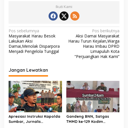
b
er
l
s
y
Ikuti Kami
o
A
Li
o
p
n
k
p
k
N
Pos sebelumnya
Pos berikutnya
Masyarakat Harau Besok
Aksi Damai Masyarakat
a
Lakukan Aksi
Harau Turun Kejalan,Warga
v
Damai,Menolak Disparpora
Harau Imbau DPRD
Menjadi Pengelola Tunggal
Limapuluh Kota
i
“Perjuangkan Hak Kami”
g
Jangan Lewatkan
a
s
i
p
o
s
Apresiasi Instruksi Kapolda
Gandeng BNN, Satgas
Sumbar, Jurnalis
TMMD ke-129 Kodim
Lingkungan Siap Kawal
0306/50 Kota Edukasi