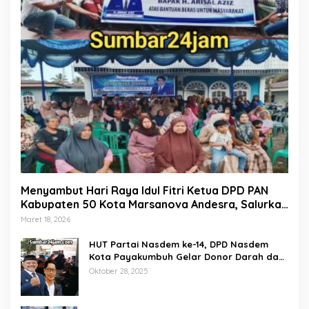
Menyambut Hari Raya Idul Fitri Ketua DPD PAN
Kabupaten 50 Kota Marsanova Andesra, Salurkan
Empat Ton Bantuan Beras Untuk Masyarakat
Maret 18, 2026
Miskin
HUT Partai Nasdem ke-14, DPD Nasdem
Kota Payakumbuh Gelar Donor Darah dan
Pemeriksaan Kesehatan Gratis
Oktober 28, 2025