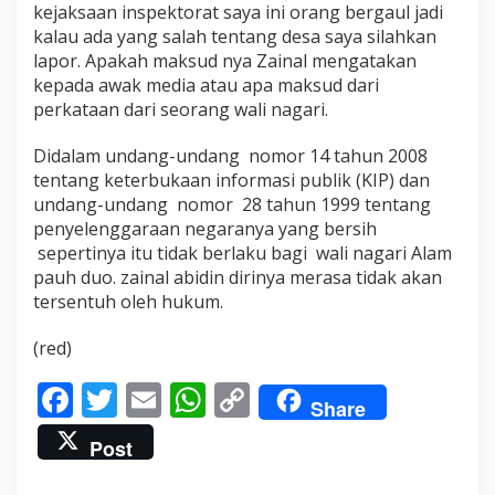
kejaksaan inspektorat saya ini orang bergaul jadi
n
g
kalau ada yang salah tentang desa saya silahkan
a
lapor. Apakah maksud nya Zainal mengatakan
n
kepada awak media atau apa maksud dari
D
perkataan dari seorang wali nagari.
a
n
a
Didalam undang-undang nomor 14 tahun 2008
D
tentang keterbukaan informasi publik (KIP) dan
e
undang-undang nomor 28 tahun 1999 tentang
s
penyelenggaraan negaranya yang bersih
a
sepertinya itu tidak berlaku bagi wali nagari Alam
pauh duo. zainal abidin dirinya merasa tidak akan
tersentuh oleh hukum.
(red)
F
T
E
W
C
Share
ac
w
m
h
o
Post
e
itt
ai
at
p