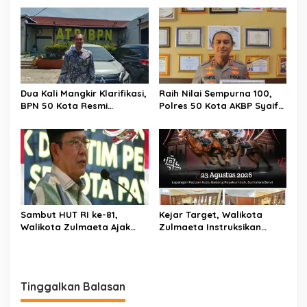
Pemberantasan Kejahatan
Warga Soal Bahaya
BBM dan Tambang Ilegal
Narkoba
Dua Kali Mangkir Klarifikasi,
Raih Nilai Sempurna 100,
BPN 50 Kota Resmi
Polres 50 Kota AKBP Syaiful
Hentikan Sementara
Wachid, S.H., S.I.K., M.H,
Penerbitan Sertifikat Tanah
Sabet Penghargaan KPPN
Inisial JP yang Disanggah
Bukittinggi Awards 2026
Hendryola Asmira
Sambut HUT RI ke-81,
Kejar Target, Walikota
Walikota Zulmaeta Ajak
Zulmaeta Instruksikan
Warga Payakumbuh
Persiapan Pacu Kuda
Serentak Merahkan Kota
Payakumbuh 2026 Dikebut
Sepanjang Agustus
Tinggalkan Balasan