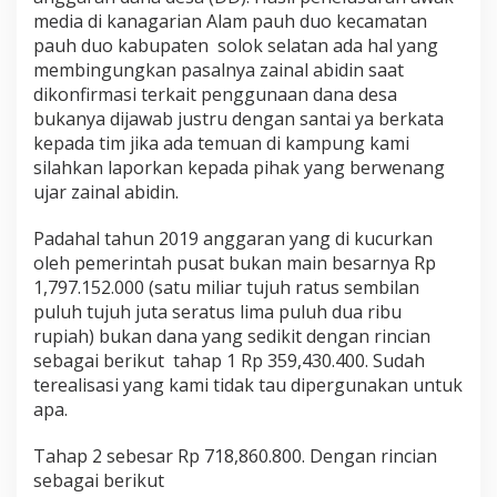
a
media di kanagarian Alam pauh duo kecamatan
m
pauh duo kabupaten solok selatan ada hal yang
P
membingungkan pasalnya zainal abidin saat
a
u
dikonfirmasi terkait penggunaan dana desa
h
bukanya dijawab justru dengan santai ya berkata
D
kepada tim jika ada temuan di kampung kami
u
silahkan laporkan kepada pihak yang berwenang
o
S
ujar zainal abidin.
o
l
Padahal tahun 2019 anggaran yang di kucurkan
o
oleh pemerintah pusat bukan main besarnya Rp
k
1,797.152.000 (satu miliar tujuh ratus sembilan
S
e
puluh tujuh juta seratus lima puluh dua ribu
l
rupiah) bukan dana yang sedikit dengan rincian
a
sebagai berikut tahap 1 Rp 359,430.400. Sudah
t
terealisasi yang kami tidak tau dipergunakan untuk
a
apa.
n
L
a
Tahap 2 sebesar Rp 718,860.800. Dengan rincian
k
sebagai berikut
u