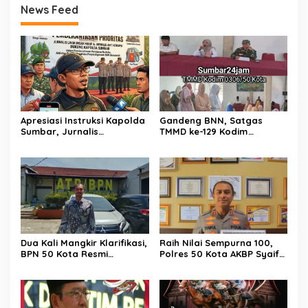
News Feed
Apresiasi Instruksi Kapolda
Gandeng BNN, Satgas
Sumbar, Jurnalis
TMMD ke-129 Kodim
Lingkungan Siap Kawal
0306/50 Kota Edukasi
Pemberantasan Kejahatan
Warga Soal Bahaya
BBM dan Tambang Ilegal
Narkoba
Dua Kali Mangkir Klarifikasi,
Raih Nilai Sempurna 100,
BPN 50 Kota Resmi
Polres 50 Kota AKBP Syaiful
Hentikan Sementara
Wachid, S.H., S.I.K., M.H,
Penerbitan Sertifikat Tanah
Sabet Penghargaan KPPN
Inisial JP yang Disanggah
Bukittinggi Awards 2026
Hendryola Asmira