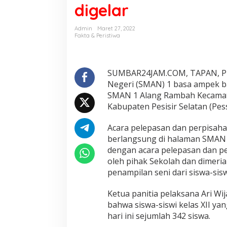
digelar
w
a
/
Admin
Maret 27, 2022
i
Fakta & Peristiwa
S
M
A
1
SUMBAR24JAM.COM, TAPAN, PE
T
Negeri (SMAN) 1 basa ampek ba
a
SMAN 1 Alang Rambah Kecamat
p
Kabupaten Pesisir Selatan (Pes
a
n
A
Acara pelepasan dan perpisahan 
d
berlangsung di halaman SMAN s
a
dengan acara pelepasan dan per
k
oleh pihak Sekolah dan dimer
a
penampilan seni dari siswa-si
n
P
e
Ketua panitia pelaksana Ari W
r
bahwa siswa-siswi kelas XII ya
p
hari ini sejumlah 342 siswa.
i
s