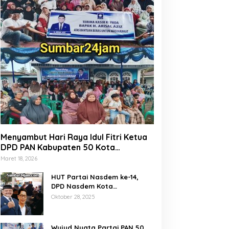
Menyambut Hari Raya Idul Fitri Ketua
DPD PAN Kabupaten 50 Kota
Marsanova Andesra, Salurkan Empat
Maret 18, 2026
Ton Bantuan Beras Untuk Masyarakat
Miskin
HUT Partai Nasdem ke-14,
DPD Nasdem Kota
Payakumbuh Gelar Donor
Oktober 28, 2025
Darah dan Pemeriksaan
Kesehatan Gratis
Wujud Nyata Partai PAN 50