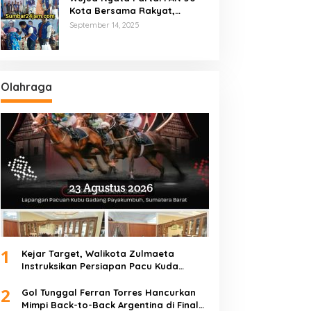
Kota Bersama Rakyat,
Marsanova Andesra SH,MH
September 14, 2025
Salurkan 600 Karung Beras
Untuk Masyarakat Tak
Mampu
Olahraga
1
Kejar Target, Walikota Zulmaeta
Instruksikan Persiapan Pacu Kuda
Payakumbuh 2026 Dikebut
2
Gol Tunggal Ferran Torres Hancurkan
Mimpi Back-to-Back Argentina di Final