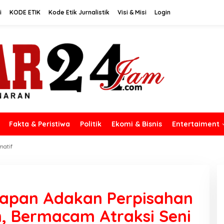
i
KODE ETIK
Kode Etik Jurnalistik
Visi & Misi
Login
Fakta & Peristiwa
Politik
Ekomi & Bisnis
Entertaiment
matif
 Tapan Adakan Perpisahan
, Bermacam Atraksi Seni