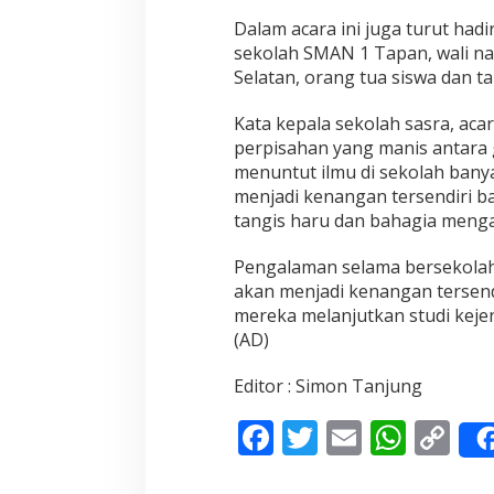
a
Dalam acara ini juga turut hadi
c
sekolah SMAN 1 Tapan, wali naga
a
Selatan, orang tua siswa dan t
m
A
t
Kata kepala sekolah sasra, aca
r
perpisahan yang manis antara 
a
menuntut ilmu di sekolah bany
k
menjadi kenangan tersendiri b
s
tangis haru dan bahagia mengal
i
S
e
Pengalaman selama bersekolah
n
akan menjadi kenangan tersend
i
mereka melanjutkan studi keje
d
(AD)
i
g
e
Editor : Simon Tanjung
l
a
F
T
E
W
C
r
ac
w
m
h
o