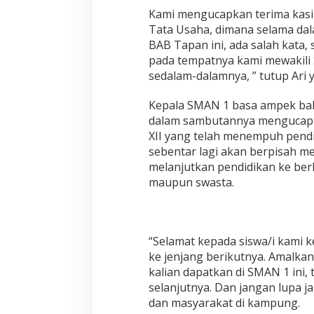
a
Kami mengucapkan terima kasi
h
Tata Usaha, dimana selama dal
a
BAB Tapan ini, ada salah kata, 
n
pada tempatnya kami mewakili 
d
sedalam-dalamnya, ” tutup Ari 
i
H
a
Kepala SMAN 1 basa ampek bala
l
dalam sambutannya mengucapka
a
XII yang telah menempuh pend
m
sebentar lagi akan berpisah 
a
n
melanjutkan pendidikan ke ber
S
maupun swasta.
e
k
o
l
a
“Selamat kepada siswa/i kami ke
h
ke jenjang berikutnya. Amalka
,
kalian dapatkan di SMAN 1 ini, 
B
selanjutnya. Dan jangan lupa ja
e
dan masyarakat di kampung.
r
m