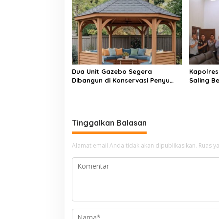
Pancung 
Dua Unit Gazebo Segera
Kapolres 
Dibangun di Konservasi Penyu
Saling B
Amping Parak
Penegak
Tinggalkan Balasan
Alamat email Anda tidak akan dipublikasikan.
Ruas ya