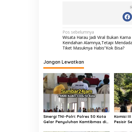
e
itt
ai
at
p
I
b
er
l
s
y
o
A
Li
o
p
n
N
Pos sebelumnya
Wisata Harau Jadi Viral Bukan Karna
k
p
k
a
Keindahan Alamnya,Tetapi Mendad
v
Tiket Masuknya Habis”Kok Bisa?
i
Jangan Lewatkan
g
a
s
i
p
o
s
Sinergi TNI-Polri: Polres 50 Kota
Komisi I
Gelar Penyuluhan Kamtibmas di
Pesisir 
Lokasi TMMD ke-129 Buluh Kasok
Perbaika