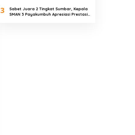
Piala Dunia 2026
3
Sabet Juara 2 Tingkat Sumbar, Kepala
SMAN 3 Payakumbuh Apresiasi Prestasi
Tim Sepak Bola SMANTIG