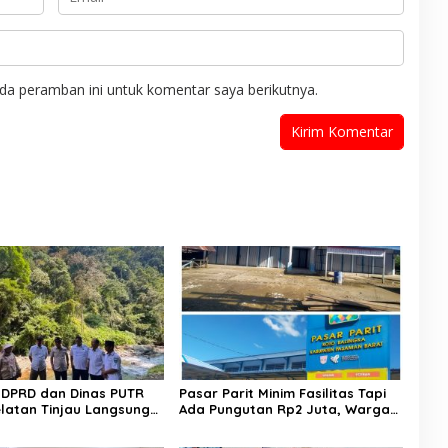
da peramban ini untuk komentar saya berikutnya.
II DPRD dan Dinas PUTR
​Pasar Parit Minim Fasilitas Tapi
Selatan Tinjau Langsung
Ada Pungutan Rp2 Juta, Warga
n Jalan Muaro Air –
Desak Pemkab Pasaman Barat
Tebal
Turun Tangan