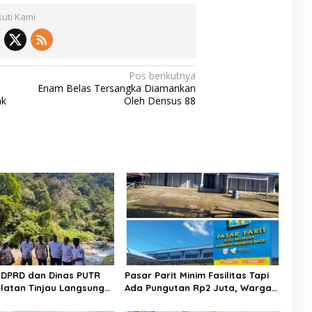
kuti Kami
Pos berikutnya
Enam Belas Tersangka Diamankan
ak
Oleh Densus 88
II DPRD dan Dinas PUTR
​Pasar Parit Minim Fasilitas Tapi
Selatan Tinjau Langsung
Ada Pungutan Rp2 Juta, Warga
n Jalan Muaro Air –
Desak Pemkab Pasaman Barat