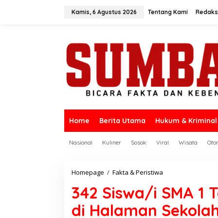
L
e
Kamis, 6 Agustus 2026
Tentang Kami
Redaks
w
a
t
i
k
e
k
o
n
t
e
n
Home
Berita Utama
Hukum & Kriminal
Nasional
Kuliner
Sosok
Viral
Wisata
Oto
Homepage
/
Fakta & Peristiwa
3
4
342 Siswa/i SMA 1
2
S
di Halaman Sekolah
i
s