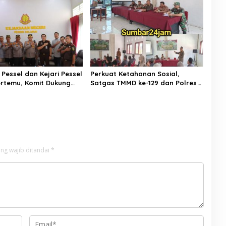
Tebal
Turun Tangan
Pessel dan Kejari Pessel
Perkuat Ketahanan Sosial,
ertemu, Komit Dukung
Satgas TMMD ke-129 dan Polres
an Hukum
50 Kota Gelar Penyuluhan
Kamtibmas di Sarilamak
ng wajib ditandai
*