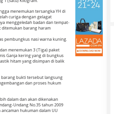
g 1 (Satu) Kilogram.
ingga menemukan tersangka YH di
lah curiga dengan gelagat
aya menggeledah badan dan tempat-
at ditemukan barang haram
tas pembungkus nasi warna kuning.
dan menemukan 3 (Tiga) paket
nis Ganja kering yang di bungkus
stik hitam yang disimpan di balik
 barang bukti tersebut langsung
ngembangan dan proses hukum
bih dalam dan akan dikenakan
 Undang-Undang No.35 tahun 2009
n ancaman hukuman dalam UU