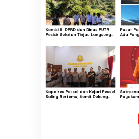
Komisi III DPRD dan Dinas PUTR
​Pasar Pa
Pesisir Selatan Tinjau Langsung
Ada Pung
Perbaikan Jalan Muaro Air –
Desak P
Pancung Tebal
Turun Ta
Kapolres Pessel dan Kejari Pessel
Satresna
Saling Bertemu, Komit Dukung
Payakum
Penegakan Hukum
Paket Sa
Pelaku T