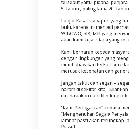
tersebut yaitu pidana penjara 
n
5 tahun , paling lama 20 tahu
1
K
Lanjut Kasat siapapun yang te
g
G
bulu, karena ini menjadi perha
a
WIBOWO, SIK, MH yang menyam
n
akan kami kejar siapa yang ter
j
a
Kami berharap kepada masyarak
D
i
dengan lingkungan yang menga
L
membahayakan terkait pereda
e
merusak kesehatan dan generas
n
g
Jangan takut dan segan – seg
a
y
haram di sekitar kita, “Silahka
a
dirahasiakan dan dilindungi ol
n
g
“Kami Peringatkan” kepada me
“Menghentikan Segala Penyala
lambat pasti akan terungkap” 
Pessel.