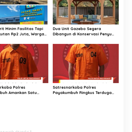
rit Minim Fasilitas Tapi
Dua Unit Gazebo Segera
utan Rp2 Juta, Warga
Dibangun di Konservasi Penyu
emkab Pasaman Barat
Amping Parak
ngan
rkoba Polres
Satresnarkoba Polres
buh Amankan Satu
Payakumbuh Ringkus Terduga
bu Serta Satu Orang
Penyalahguna Narkotika di
ersangka
Depan SMAN 2, Barang Bukti
12,58 Gram Ganja Kering Disita
ng wajib ditandai
*