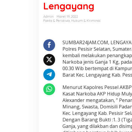
Lengayang
n
a
l
Admin
Maret 19, 2022
"
Fakta & Peristiwa
,
Hukum & Kriminal
S
a
p
u
SUMBAR24JAM.COM, LENGAYANG
J
Polres Pesisir Selatan, Sumate
a
kembali melakukan penangkap
g
Narkoba jenis Ganja 1 Kg, pada
a
00.30 Wib bertempat di Kampu
t
"
Barat Kec. Lengayang Kab. Pess
S
a
Menurut Kapolres Pessel AKBP 
t
Kasat Narkoba AKP Hidup Mulya
n
Alexander mengatakan, ” Penang
a
r
Minang, Swasta, Domisili Pada
k
Kec. Lengayang Kab. Pesisir Sel
o
Dengan Barang Bukti :1. 3 (Tiga
b
Ganja, yang dilakban dan disim
a
P