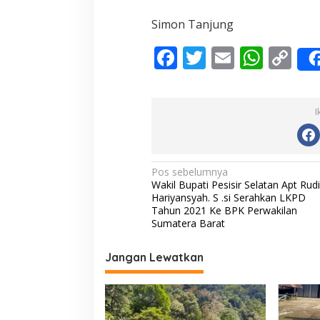
Simon Tanjung
F
T
E
W
C
ac
w
m
h
o
e
itt
ai
at
p
I
b
er
l
s
y
o
A
Li
o
p
n
N
Pos sebelumnya
Wakil Bupati Pesisir Selatan Apt Rudi
k
p
k
a
Hariyansyah. S .si Serahkan LKPD
v
Tahun 2021 Ke BPK Perwakilan
Sumatera Barat
i
g
Jangan Lewatkan
a
s
i