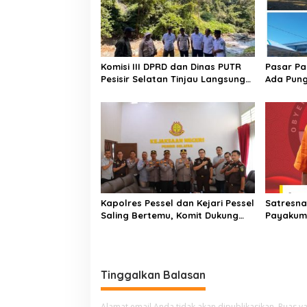
p
o
s
Komisi III DPRD dan Dinas PUTR
​Pasar Pa
Pesisir Selatan Tinjau Langsung
Ada Pung
Perbaikan Jalan Muaro Air –
Desak P
Pancung Tebal
Turun Ta
Kapolres Pessel dan Kejari Pessel
Satresna
Saling Bertemu, Komit Dukung
Payakum
Penegakan Hukum
Paket Sa
Pelaku T
Tinggalkan Balasan
Alamat email Anda tidak akan dipublikasikan.
Ruas ya