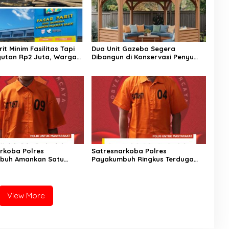
rit Minim Fasilitas Tapi
Dua Unit Gazebo Segera
utan Rp2 Juta, Warga
Dibangun di Konservasi Penyu
emkab Pasaman Barat
Amping Parak
ngan
rkoba Polres
Satresnarkoba Polres
buh Amankan Satu
Payakumbuh Ringkus Terduga
bu Serta Satu Orang
Penyalahguna Narkotika di
ersangka
Depan SMAN 2, Barang Bukti
12,58 Gram Ganja Kering Disita
View More