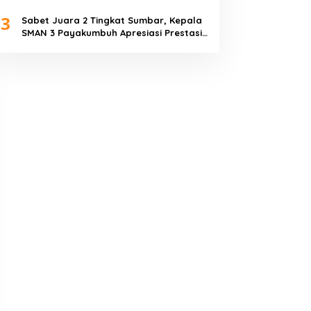
Piala Dunia 2026
3
Sabet Juara 2 Tingkat Sumbar, Kepala
SMAN 3 Payakumbuh Apresiasi Prestasi
Tim Sepak Bola SMANTIG