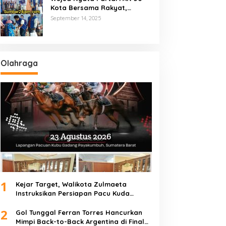
Kota Bersama Rakyat,
Marsanova Andesra SH,MH
September 14, 2025
Salurkan 600 Karung Beras
Untuk Masyarakat Tak
Mampu
Olahraga
1
Kejar Target, Walikota Zulmaeta
Instruksikan Persiapan Pacu Kuda
Payakumbuh 2026 Dikebut
2
Gol Tunggal Ferran Torres Hancurkan
Mimpi Back-to-Back Argentina di Final