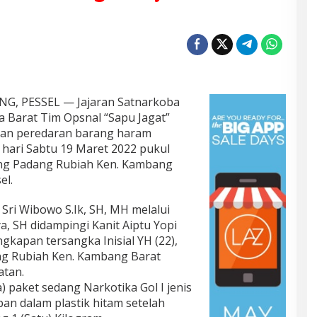
, PESSEL — Jajaran Satnarkoba
ra Barat Tim Opsnal “Sapu Jagat”
an peredaran barang haram
 hari Sabtu 19 Maret 2022 pukul
ng Padang Rubiah Ken. Kambang
el.
Sri Wibowo S.Ik, SH, MH melalui
, SH didampingi Kanit Aiptu Yopi
kapan tersangka Inisial YH (22),
ng Rubiah Ken. Kambang Barat
atan.
) paket sedang Narkotika Gol I jenis
pan dalam plastik hitam setelah