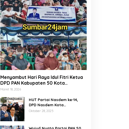
Menyambut Hari Raya Idul Fitri Ketua
DPD PAN Kabupaten 50 Kota
Marsanova Andesra, Salurkan Empat
Maret 18, 2026
Ton Bantuan Beras Untuk Masyarakat
Miskin
HUT Partai Nasdem ke-14,
DPD Nasdem Kota
Payakumbuh Gelar Donor
Oktober 28, 2025
Darah dan Pemeriksaan
Kesehatan Gratis
Wujud Nyata Partai PAN 50