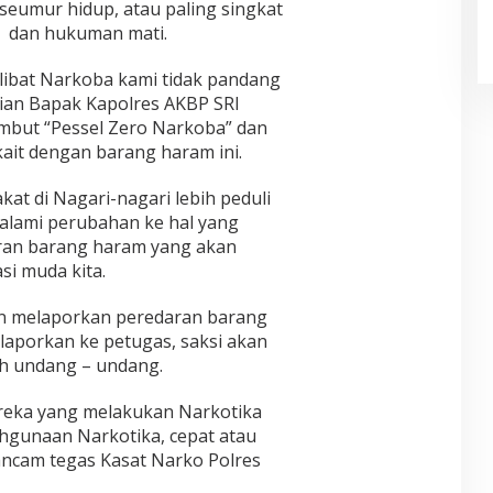
seumur hidup, atau paling singkat
n dan hukuman mati.
rlibat Narkoba kami tidak pandang
tian Bapak Kapolres AKBP SRI
but “Pessel Zero Narkoba” dan
kait dengan barang haram ini.
at di Nagari-nagari lebih peduli
lami perubahan ke hal yang
ran barang haram yang akan
i muda kita.
an melaporkan peredaran barang
n laporkan ke petugas, saksi akan
eh undang – undang.
reka yang melakukan Narkotika
hgunaan Narkotika, cepat atau
ancam tegas Kasat Narko Polres