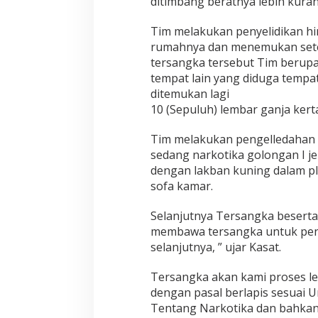
ditimbang beratnya lebih kuran
o
l
Tim melakukan penyelidikan h
r
rumahnya dan menemukan sete
e
tersangka tersebut Tim berup
s
P
tempat lain yang diduga temp
e
ditemukan lagi
s
10 (Sepuluh) lembar ganja ker
s
e
Tim melakukan pengelledahan 
l
B
sedang narkotika golongan I je
e
dengan lakban kuning dalam pla
r
sofa kamar.
h
a
Selanjutnya Tersangka beserta
s
i
membawa tersangka untuk pe
l
selanjutnya, ” ujar Kasat.
A
m
Tersangka akan kami proses le
a
dengan pasal berlapis sesuai
n
k
Tentang Narkotika dan bahka
a