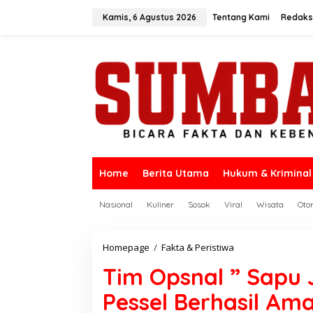
L
e
Kamis, 6 Agustus 2026
Tentang Kami
Redaks
w
a
t
i
k
e
k
o
n
t
e
n
Home
Berita Utama
Hukum & Kriminal
Nasional
Kuliner
Sosok
Viral
Wisata
Oto
Homepage
/
Fakta & Peristiwa
T
i
Tim Opsnal ” Sapu 
m
O
Pessel Berhasil Am
p
s