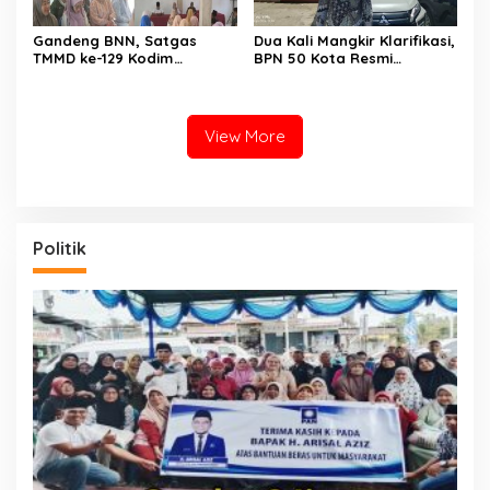
Gandeng BNN, Satgas
Dua Kali Mangkir Klarifikasi,
TMMD ke-129 Kodim
BPN 50 Kota Resmi
0306/50 Kota Edukasi
Hentikan Sementara
Warga Soal Bahaya
Penerbitan Sertifikat Tanah
Narkoba
Inisial JP yang Disanggah
Hendryola Asmira
View More
Politik