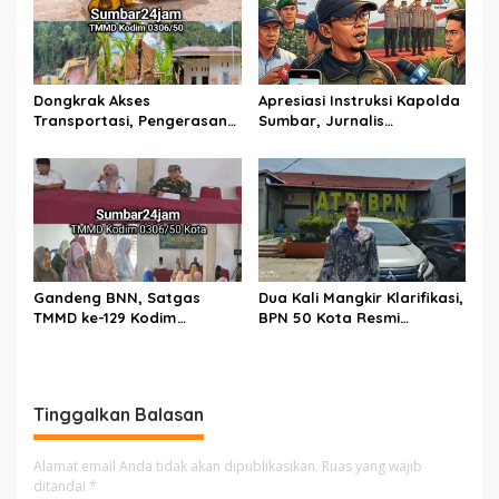
Dongkrak Akses
Apresiasi Instruksi Kapolda
Transportasi, Pengerasan
Sumbar, Jurnalis
Jalan Sirtu TMMD ke-129 di
Lingkungan Siap Kawal
Buluh Kasok Mulai Dikebut
Pemberantasan Kejahatan
BBM dan Tambang Ilegal
Gandeng BNN, Satgas
Dua Kali Mangkir Klarifikasi,
TMMD ke-129 Kodim
BPN 50 Kota Resmi
0306/50 Kota Edukasi
Hentikan Sementara
Warga Soal Bahaya
Penerbitan Sertifikat Tanah
Narkoba
Inisial JP yang Disanggah
Hendryola Asmira
Tinggalkan Balasan
Alamat email Anda tidak akan dipublikasikan.
Ruas yang wajib
ditandai
*