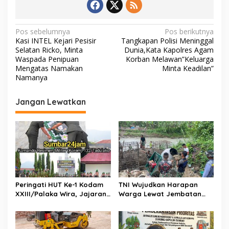
o
p
n
k
p
k
N
Pos sebelumnya
Pos berikutnya
Kasi INTEL Kejari Pesisir
Tangkapan Polisi Meninggal
a
Selatan Ricko, Minta
Dunia,Kata Kapolres Agam
v
Waspada Penipuan
Korban Melawan”Keluarga
Mengatas Namakan
Minta Keadilan”
i
Namanya
g
Jangan Lewatkan
a
s
i
p
o
s
Peringati HUT Ke-1 Kodam
TNI Wujudkan Harapan
XXIII/Palaka Wira, Jajaran
Warga Lewat Jembatan
Korem 132/Tadulako Ikuti
Gantung Sungai Menaula,
Ziarah Rombongan di TMP
Menghubungkan Dua
Tatura PALU
Tepian