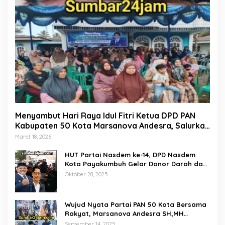
Menyambut Hari Raya Idul Fitri Ketua DPD PAN
Kabupaten 50 Kota Marsanova Andesra, Salurkan
Empat Ton Bantuan Beras Untuk Masyarakat
Maret 18, 2026
Miskin
HUT Partai Nasdem ke-14, DPD Nasdem
Kota Payakumbuh Gelar Donor Darah dan
Pemeriksaan Kesehatan Gratis
Oktober 28, 2025
Wujud Nyata Partai PAN 50 Kota Bersama
Rakyat, Marsanova Andesra SH,MH
Salurkan 600 Karung Beras Untuk
September 14, 2025