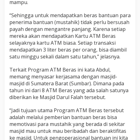
mampu.
u
n
c
“Sehingga untuk mendapatkan beras bantuan para
u
penerima bantuan (mustahik) tidak perlu bersusah
r
payah dengan mengantre panjang. Karena setiap
k
mereka akan mendapatkan Kartu ATM Beras
a
selayaknya kartu ATM biasa. Setiap transaksi
n
d
mendapatkan 3 liter beras per orang, bisa diambil
i
satu minggu sekali dalam satu tahun,” jelasnya.
M
a
Terkait Program ATM Beras ini kata Abdul,
s
memang menyasar kerjasama dengan masjid-
j
i
masjid di Sumatera Barat (Sumbar). Dimana pada
d
tahun ini dari 8 ATM Beras yang ada salah satunya
D
diberikan ke Masjid Darul Falah tersebut.
a
r
“Jadi tujuan utama Program ATM Beras tersebut
u
l
adalah melalui pemberian bantuan beras bisa
F
memotivasi para mustahik yang berada di sekitar
a
masjid mau untuk mau beribadah dan beraktifitas
l
ke masjid. Untuk pengoperasional bantuan ini kita
a