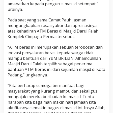
h
amanatkan kepada pengurus masjid setempat,”
C
urainya.
i
m
Pada saat yang sama Camat Pauh Jasman
p
mengungkapkan rasa syukur dan apresiasinya
a
g
atas kehadiran ATM Beras di Masjid Darul Falah
o
Komplek Cimpago Permai tersebut.
P
e
“ATM beras ini merupakan sebuah terobosan dan
r
inovasi penyaluran beras kepada warga tidak
m
a
mampu bantuan dari YBM BRILiaN. Alhamdulillah
i
Masjid Darul Falah terpilih sebagai penerima
K
bantuan ATM Beras ini dari sejumlah masjid di Kota
o
Padang,” ungkapnya.
t
o
L
“Kita berharap semoga bermanfaat bagi
u
masyarakat yang kurang mampu dan sekaligus
a
mengajak mereka beribadah ke masjid. Tentu
r
harapan kita bagaiman makin hari jamaah kita
aktifitasnya semakin bagus di masjid ini. Insya Allah,