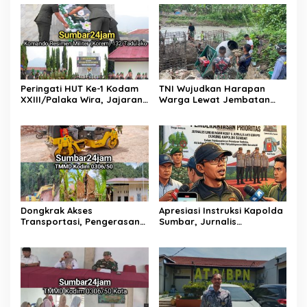
Peringati HUT Ke-1 Kodam
TNI Wujudkan Harapan
XXIII/Palaka Wira, Jajaran
Warga Lewat Jembatan
Korem 132/Tadulako Ikuti
Gantung Sungai Menaula,
Ziarah Rombongan di TMP
Menghubungkan Dua
Tatura PALU
Tepian
Dongkrak Akses
Apresiasi Instruksi Kapolda
Transportasi, Pengerasan
Sumbar, Jurnalis
Jalan Sirtu TMMD ke-129 di
Lingkungan Siap Kawal
Buluh Kasok Mulai Dikebut
Pemberantasan Kejahatan
BBM dan Tambang Ilegal