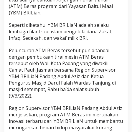
m
(ATM) Beras program dari Yayasan Baitul Maal
p
(YBM) BRILian.
u
,
A
Seperti diketahui YBM BRILiaN adalah selaku
T
lembaga filantropi islam pengelola dana Zakat,
M
Infaq, Sedekah, dan wakaf milik BRI.
B
e
Peluncuran ATM Beras tersebut pun ditandai
r
a
dengan pembukaan tirai mesin ATM Beras
s
tersebut oleh Wali Kota Padang yang diwakili
Y
Camat Pauh Jasman bersama Region Supervisor
B
YBM BRILiaN Padang Abdul Aziz dan Ketua
M
B
Pengurus Masjid Darul Falah Wardas Tanjung di
R
masjid setempat, Rabu ba’da salat subuh
I
(9/3/2022).
L
i
Region Supervisor YBM BRILiaN Padang Abdul Aziz
a
N
menjelaskan, program ATM Beras ini merupakan
D
inovasi terbaru dari YBM BRILiaN untuk membantu
i
meringankan beban hidup masyarakat kurang
l