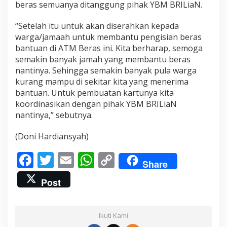
beras semuanya ditanggung pihak YBM BRILiaN.
“Setelah itu untuk akan diserahkan kepada
warga/jamaah untuk membantu pengisian beras
bantuan di ATM Beras ini. Kita berharap, semoga
semakin banyak jamah yang membantu beras
nantinya. Sehingga semakin banyak pula warga
kurang mampu di sekitar kita yang menerima
bantuan. Untuk pembuatan kartunya kita
koordinasikan dengan pihak YBM BRILiaN
nantinya,” sebutnya.
(Doni Hardiansyah)
F
T
E
W
C
Share
ac
w
m
h
o
Post
e
itt
ai
at
p
b
er
l
s
y
Ikuti Kami
o
A
Li