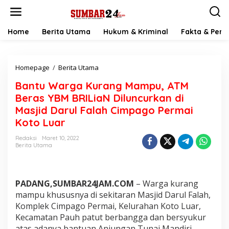
L
e
w
a
Home
Berita Utama
Hukum & Kriminal
Fakta & Peris
t
i
k
Homepage
/
Berita Utama
B
e
a
k
Bantu Warga Kurang Mampu, ATM
n
o
t
n
Beras YBM BRILiaN Diluncurkan di
u
t
Masjid Darul Falah Cimpago Permai
W
e
Koto Luar
a
n
r
Redaksi
Maret 10, 2022
g
Berita Utama
a
K
u
r
PADANG,SUMBAR24JAM.COM
– Warga kurang
a
mampu khususnya di sekitaran Masjid Darul Falah,
n
Komplek Cimpago Permai, Kelurahan Koto Luar,
g
M
Kecamatan Pauh patut berbangga dan bersyukur
a
atas adanya bantuan Anjungan Tunai Mandiri