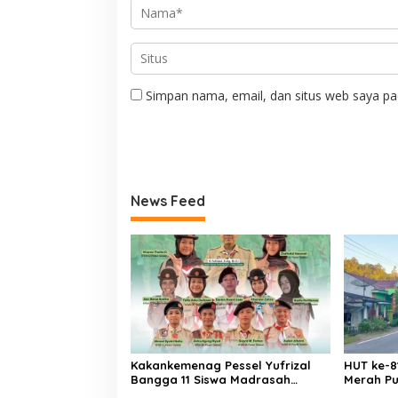
Simpan nama, email, dan situs web saya pa
News Feed
Kakankemenag Pessel Yufrizal
HUT ke-81
Bangga 11 Siswa Madrasah
Merah Pu
Pessel Ikut Jambore Nasional XII
Binur: “