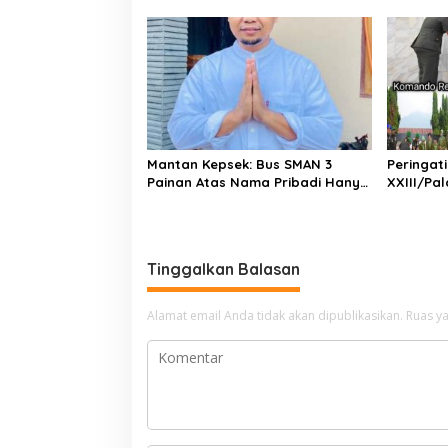
Pessel Ikut Jambore Nasional XII
Binur: “
2026. Bisa Harumkan Nama
Masyara
Madrasah dan Daerah
Mantan Kepsek: Bus SMAN 3
Peringat
Painan Atas Nama Pribadi Hanya
XXIII/Pa
untuk Penuhi Syarat Kredit,
Korem 13
Ketua Komite Benarkan Ada
Rombonga
Perjanjian Dengan Dealer
Tinggalkan Balasan
Alamat email Anda tidak akan dipublikasikan.
Ruas ya