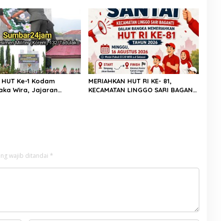
Merdeka Belum Dirasakan
Walk
kat”
i HUT Ke-1 Kodam
MERIAHKAN HUT RI KE- 81,
laka Wira, Jajaran
KECAMATAN LINGGO SARI BAGANTI
2/Tadulako Ikuti Ziarah
GELAR JALAN SANTAI BERHADIAH
n di TMP Tatura PALU
DOOR PRIZE
ng wajib ditandai
*