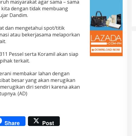
eluruh masyarakat agar sama – sama
 kita dengan tidak membuang
jar Dandim.
t dan mengetahui spot/titik
inasi atau bekerjasama melaporkan
it.
311 Pessel serta Koramil akan siap
ihak terkait.
berani membakar lahan dengan
kibat besar yang akan merugikan
 merugikan diri sendiri karena akan
tupnya. (AD)
Share
Post