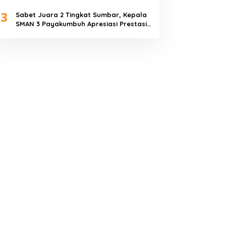
Piala Dunia 2026
3
Sabet Juara 2 Tingkat Sumbar, Kepala
SMAN 3 Payakumbuh Apresiasi Prestasi
Tim Sepak Bola SMANTIG