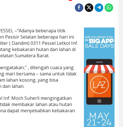
SEL –“Adanya beberapa titik
 Pesisir Selatan beberapa hari ini
er ( Dandim) 0311 Pessel Letkol Inf.
ntang kebakaran hutan dan lahan di
Selatan Sumatera Barat.
ngatakan,” , ditengah cuaca yang
ang mari bersama – sama untuk tidak
m lahan kosong, yang bisa
 dan lahan.
ol Inf. Moch Suherli mengingatkan
 tidak membakar lahan atau hutan
ana dapat menyebabkan kebakaran