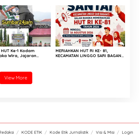
kat”
i HUT Ke-1 Kodam
MERIAHKAN HUT RI KE- 81,
laka Wira, Jajaran
KECAMATAN LINGGO SARI BAGANTI
2/Tadulako Ikuti Ziarah
GELAR JALAN SANTAI BERHADIAH
n di TMP Tatura PALU
DOOR PRIZE
View More
Redaksi
KODE ETIK
Kode Etik Jurnalistik
Visi & Misi
Login