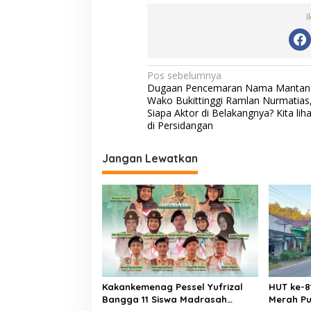
e
itt
ai
at
p
n
I
b
er
l
s
y
K
o
o
A
Li
s
o
o
p
n
N
Pos sebelumnya
n
Dugaan Pencemaran Nama Mantan
g
k
p
k
a
Wako Bukittinggi Ramlan Nurmatias
v
Siapa Aktor di Belakangnya? Kita liha
di Persidangan
i
g
Jangan Lewatkan
a
s
i
p
o
s
Kakankemenag Pessel Yufrizal
HUT ke-81
Bangga 11 Siswa Madrasah
Merah Pu