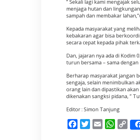
” Sekali lagi kami mengajak s
T
menjaga hutan dan lingkungan
i
sampah dan membakar lahan,”u
d
a
k
Kepada masyarakat yang meliha
M
kebakaran agar bisa berkoord
e
secara cepat kepada pihak terka
m
b
Dan, jajaran nya ada di Kodim 0
a
k
turun bersama – sama dengan p
a
r
Berharap masyarakat jangan 
H
sengaja, selain menimbulkan a
u
orang lain dan dipastikan akan
t
a
dikenakan sangksi pidana, ” Tu
n
d
Editor : Simon Tanjung
a
n
F
T
E
W
C
L
a
ac
w
m
h
o
h
a