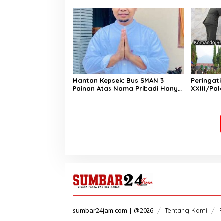
2026. Bisa Harumkan Nama
Masyara
Madrasah dan Daerah
Mantan Kepsek: Bus SMAN 3
Peringat
Painan Atas Nama Pribadi Hanya
XXIII/Pa
untuk Penuhi Syarat Kredit,
Korem 13
Ketua Komite Benarkan Ada
Rombonga
Perjanjian Dengan Dealer
sumbar24jam.com | @2026
Tentang Kami