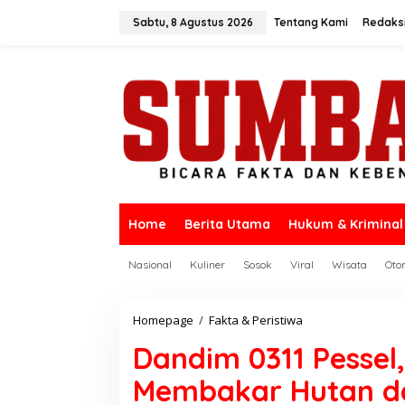
L
e
Sabtu, 8 Agustus 2026
Tentang Kami
Redaks
w
a
t
i
k
e
k
o
n
t
e
n
Home
Berita Utama
Hukum & Kriminal
Nasional
Kuliner
Sosok
Viral
Wisata
Oto
Homepage
/
Fakta & Peristiwa
D
a
Dandim 0311 Pessel
n
d
Membakar Hutan d
i
m