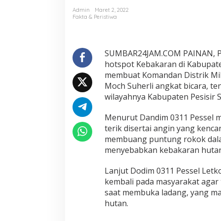
0
Admin
Maret 2, 2022
3
Fakta & Peristiwa
1
1
P
e
SUMBAR24JAM.COM PAINAN, PES
s
hotspot Kebakaran di Kabupaten
s
membuat Komandan Distrik Milit
e
Moch Suherli angkat bicara, te
l
wilayahnya Kabupaten Pesisir 
,
A
j
Menurut Dandim 0311 Pessel me
a
terik disertai angin yang kenc
k
membuang puntung rokok dala
M
menyebabkan kebakaran hutan
a
s
y
Lanjut Dodim 0311 Pessel Letk
a
kembali pada masyarakat agar
r
saat membuka ladang, yang m
a
hutan.
k
a
t