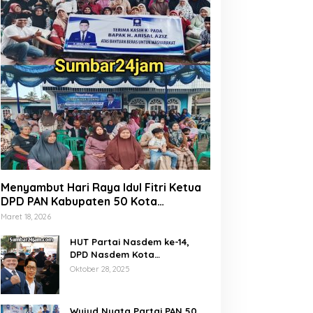
Menyambut Hari Raya Idul Fitri Ketua
DPD PAN Kabupaten 50 Kota
Marsanova Andesra, Salurkan Empat
Maret 18, 2026
Ton Bantuan Beras Untuk Masyarakat
Miskin
HUT Partai Nasdem ke-14,
DPD Nasdem Kota
Payakumbuh Gelar Donor
Oktober 28, 2025
Darah dan Pemeriksaan
Kesehatan Gratis
Wujud Nyata Partai PAN 50