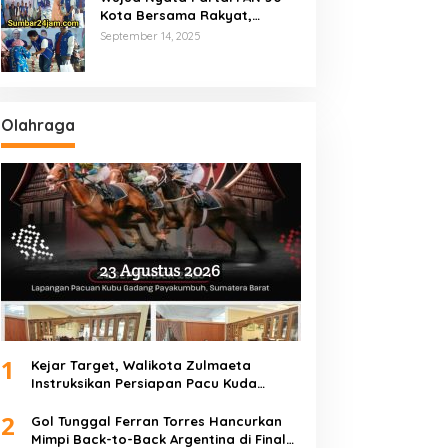
Kota Bersama Rakyat,
Marsanova Andesra SH,MH
September 14, 2025
Salurkan 600 Karung Beras
Untuk Masyarakat Tak
Mampu
Olahraga
1
Kejar Target, Walikota Zulmaeta
Instruksikan Persiapan Pacu Kuda
Payakumbuh 2026 Dikebut
2
Gol Tunggal Ferran Torres Hancurkan
Mimpi Back-to-Back Argentina di Final