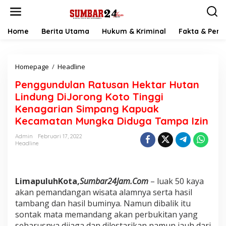
L
e
w
a
Home
Berita Utama
Hukum & Kriminal
Fakta & Peris
t
i
k
Homepage
/
Headline
P
e
e
k
Penggundulan Ratusan Hektar Hutan
n
o
g
n
Lindung DiJorong Koto Tinggi
g
t
Kenagarian Simpang Kapuak
u
e
Kecamatan Mungka Diduga Tampa Izin
n
n
d
Admin
Februari 17, 2022
u
Headline
l
a
n
R
LimapuluhKota,
Sumbar24Jam.Com
– luak 50 kaya
a
akan pemandangan wisata alamnya serta hasil
t
tambang dan hasil buminya. Namun dibalik itu
u
s
sontak mata memandang akan perbukitan yang
a
seharusnya dijaga dan dilestarikan namun jauh dari