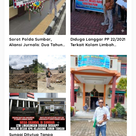
Sorot Polda Sumbar,
Diduga Langgar PP 22/2021
Aliansi Jurnalis: Dua Tahun
Terkait Kolam Limbah
Ini Kasus Korupsi Zero dan
Tanpa Kedap Air, PT Incasi
Kerusakan Lingkungan
Raya Sodetan POM Digugat
Tambah Parah di Sumbar
AJPLH ke PN Painan
Sungai Ditutup Tanpa