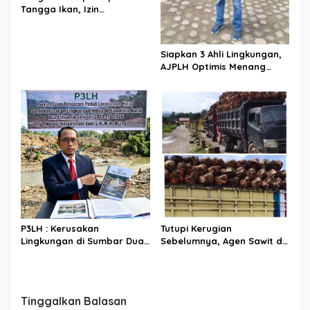
Tangga Ikan, Izin
Lingkungan PLTMH PT
Dempo di Pessel Diduga
Hasil Suap
Siapkan 3 Ahli Lingkungan,
AJPLH Optimis Menang
Dalam Sidang Gugatan
Legal Standing Lawan PT
Dempo
P3LH : Kerusakan
Tutupi Kerugian
Lingkungan di Sumbar Dua
Sebelumnya, Agen Sawit di
Tahun Terakhir Semangkin
Sutera Kompak Ambil Sawit
Parah
Petani di Harga Rp1.200/Kg
Tinggalkan Balasan