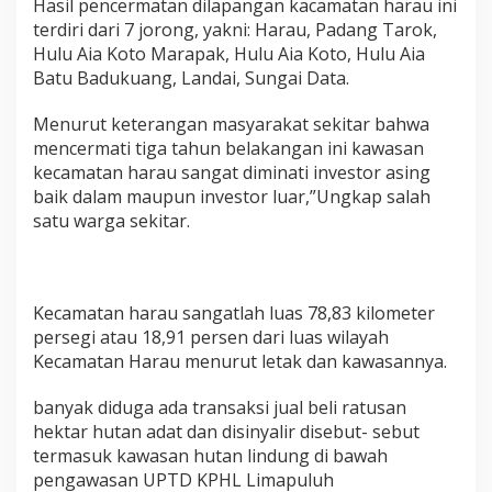
Hasil pencermatan dilapangan kacamatan harau ini
n
terdiri dari 7 jorong, yakni: Harau, Padang Tarok,
g
K
Hulu Aia Koto Marapak, Hulu Aia Koto, Hulu Aia
o
Batu Badukuang, Landai, Sungai Data.
t
o
Menurut keterangan masyarakat sekitar bahwa
T
mencermati tiga tahun belakangan ini kawasan
i
n
kecamatan harau sangat diminati investor asing
g
baik dalam maupun investor luar,”Ungkap salah
g
satu warga sekitar.
i
K
e
n
a
Kecamatan harau sangatlah luas 78,83 kilometer
g
persegi atau 18,91 persen dari luas wilayah
a
Kecamatan Harau menurut letak dan kawasannya.
r
i
banyak diduga ada transaksi jual beli ratusan
a
n
hektar hutan adat dan disinyalir disebut- sebut
S
termasuk kawasan hutan lindung di bawah
i
pengawasan UPTD KPHL Limapuluh
m