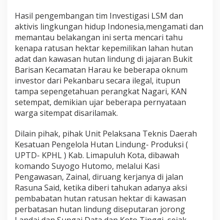
D
Hasil pengembangan tim Investigasi LSM dan
i
d
aktivis lingkungan hidup Indonesia,mengamati dan
u
memantau belakangan ini serta mencari tahu
g
kenapa ratusan hektar kepemilikan lahan hutan
a
adat dan kawasan hutan lindung di jajaran Bukit
T
Barisan Kecamatan Harau ke beberapa oknum
a
m
investor dari Pekanbaru secara ilegal, itupun
p
tampa sepengetahuan perangkat Nagari, KAN
a
setempat, demikian ujar beberapa pernyataan
I
warga sitempat disarilamak.
z
i
n
Dilain pihak, pihak Unit Pelaksana Teknis Daerah
Kesatuan Pengelola Hutan Lindung- Produksi (
UPTD- KPHL ) Kab. Limapuluh Kota, dibawah
komando Suyogo Hutomo, melalui Kasi
Pengawasan, Zainal, diruang kerjanya di jalan
Rasuna Said, ketika diberi tahukan adanya aksi
pembabatan hutan ratusan hektar di kawasan
perbatasan hutan lindung diseputaran jorong