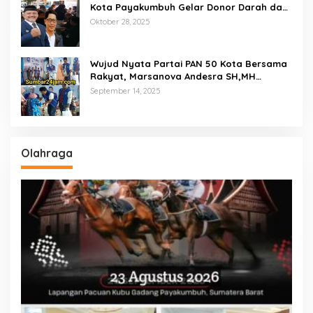
Kota Payakumbuh Gelar Donor Darah dan
Pemeriksaan Kesehatan Gratis
Oktober 28, 2025
Wujud Nyata Partai PAN 50 Kota Bersama
Rakyat, Marsanova Andesra SH,MH
Salurkan 600 Karung Beras Untuk
September 14, 2025
Masyarakat Tak Mampu
Olahraga