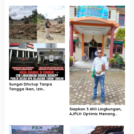
Kerusakan Lingkungan
Raya Sodetan POM Digugat
Tambah Parah di Sumbar
AJPLH ke PN Painan
Sungai Ditutup Tanpa
Tangga Ikan, Izin
Lingkungan PLTMH PT
Dempo di Pessel Diduga
Hasil Suap
Siapkan 3 Ahli Lingkungan,
AJPLH Optimis Menang
Dalam Sidang Gugatan
Legal Standing Lawan PT
Dempo