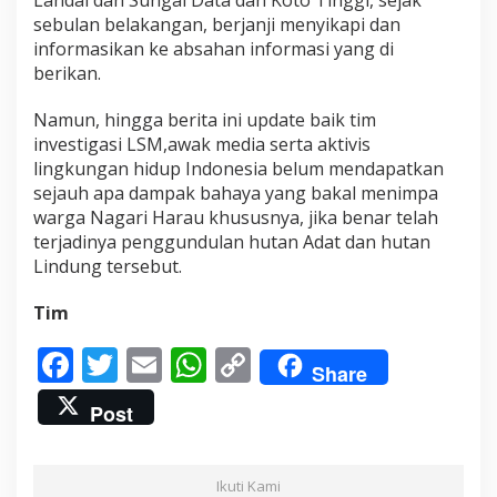
Landai dan Sungai Data dan Koto Tinggi, sejak
sebulan belakangan, berjanji menyikapi dan
informasikan ke absahan informasi yang di
berikan.
Namun, hingga berita ini update baik tim
investigasi LSM,awak media serta aktivis
lingkungan hidup Indonesia belum mendapatkan
sejauh apa dampak bahaya yang bakal menimpa
warga Nagari Harau khususnya, jika benar telah
terjadinya penggundulan hutan Adat dan hutan
Lindung tersebut.
Tim
F
T
E
W
C
Share
ac
w
m
h
o
Post
e
itt
ai
at
p
b
er
l
s
y
Ikuti Kami