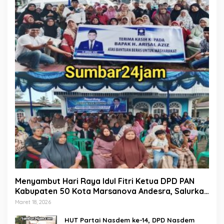
Menyambut Hari Raya Idul Fitri Ketua DPD PAN
Kabupaten 50 Kota Marsanova Andesra, Salurkan
Empat Ton Bantuan Beras Untuk Masyarakat
Maret 18, 2026
Miskin
HUT Partai Nasdem ke-14, DPD Nasdem