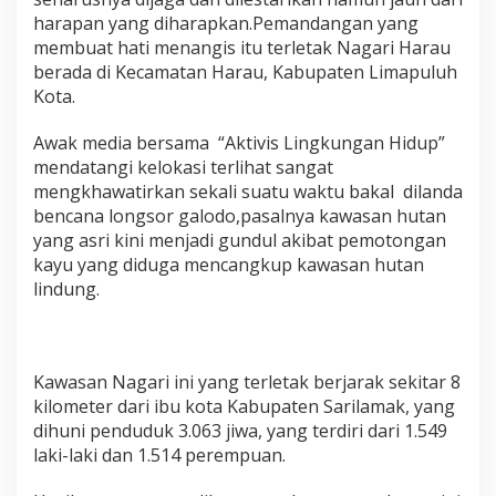
n
harapan yang diharapkan.Pemandangan yang
H
membuat hati menangis itu terletak Nagari Harau
e
k
berada di Kecamatan Harau, Kabupaten Limapuluh
t
Kota.
a
r
Awak media bersama “Aktivis Lingkungan Hidup”
H
mendatangi kelokasi terlihat sangat
u
t
mengkhawatirkan sekali suatu waktu bakal dilanda
a
bencana longsor galodo,pasalnya kawasan hutan
n
yang asri kini menjadi gundul akibat pemotongan
L
kayu yang diduga mencangkup kawasan hutan
i
lindung.
n
d
u
n
g
Kawasan Nagari ini yang terletak berjarak sekitar 8
D
kilometer dari ibu kota Kabupaten Sarilamak, yang
i
J
dihuni penduduk 3.063 jiwa, yang terdiri dari 1.549
o
laki-laki dan 1.514 perempuan.
r
o