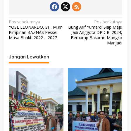
o
A
Li
o
p
n
k
p
k
N
Pos sebelumnya
Pos berikutnya
YOSE LEONARDO, SH, M.Kn
Bung Arif Yumardi Siap Maju
a
Pimpinan BAZNAS Pessel
Jadi Anggota DPD RI 2024,
v
Masa Bhakti 2022 – 2027
Berharap Basamo Mangko
Manjadi
i
g
Jangan Lewatkan
a
s
i
p
o
s