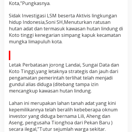
Kota,”Pungkasnya.
p
a
n
Sidak Investigasi LSM beserta Aktivis lingkungan
g
hidup Indonesia,Soni SH,Menuturkan ratusan
K
hutan adat dan termasuk kawasan hutan lindung di
a
Koto tinggi kenegarian simpang kapuk kecamatan
p
u
mungka limapuluh kota.
a
k
K
e
Letak Perbatasan jorong Landai, Sungai Data dan
c
Koto Tinggi,yang letaknya strategis dan jauh dari
a
pengamatan pemerintah terlihat telah menjadi
m
a
gundul alias diduga (ditebang tampa izin
t
mencangkup kawasan hutan lindung.
a
n
Lahan ini merupakan lahan tanah adat yang kini
M
kepemilikannya telah beralih kebeberapa oknum
u
n
investor yang diduga bernama Lili, Aheng dan
g
Aseng, pengusaha Tionghoa dari Pekan Baru )
k
secara ilegal,”Tutur sejumlah warga sekitar.
a