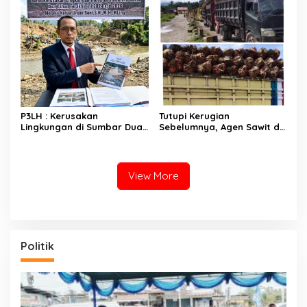
P3LH : Kerusakan
Tutupi Kerugian
Lingkungan di Sumbar Dua
Sebelumnya, Agen Sawit di
Tahun Terakhir Semangkin
Sutera Kompak Ambil Sawit
Parah
Petani di Harga Rp1.200/Kg
View More
Politik